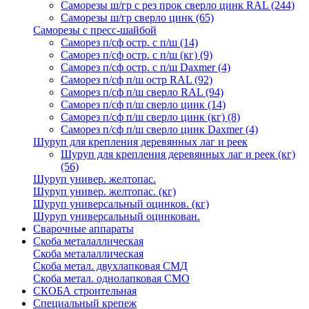
Саморезы ш/гр с рез прок сверло цинк RAL
(244)
Саморезы ш/гр сверло цинк
(65)
Саморезы с пресс-шайбой
Саморез п/сф остр. с п/ш
(14)
Саморез п/сф остр. с п/ш (кг)
(9)
Саморез п/сф остр. с п/ш Daxmer
(4)
Саморез п/сф п/ш остр RAL
(92)
Саморез п/сф п/ш сверло RAL
(94)
Саморез п/сф п/ш сверло цинк
(14)
Саморез п/сф п/ш сверло цинк (кг)
(8)
Саморез п/сф п/ш сверло цинк Daxmer
(4)
Шуруп для крепления деревянных лаг и реек
Шуруп для крепления деревянных лаг и реек (кг)
(56)
Шуруп универ. желтопас.
Шуруп универ. желтопас. (кг)
Шуруп универсальный оцинков. (кг)
Шуруп универсальный оцинкован.
Сварочные аппараты
Скоба металаллическая
Скоба металаллическая
Скоба метал. двухлапковая СМД
Скоба метал. однолапковая СМО
СКОБА строительная
Специальный крепеж