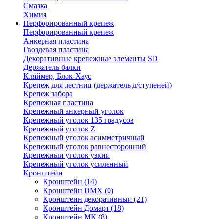
Смазка
Химия
Перфорированный крепеж
Перфорированный крепеж
Анкерная пластина
Гвоздевая пластина
Декоративные крепежные элементы SD
Держатель балки
Кляймер, Блок-Хаус
Крепеж для лестниц (держатель д/ступеней)
Крепеж забора
Крепежная пластина
Крепежный анкерный уголок
Крепежный уголок 135 градусов
Крепежный уголок Z
Крепежный уголок асимметричный
Крепежный уголок равносторонний
Крепежный уголок узкий
Крепежный уголок усиленный
Кронштейн
Кронштейн
(14)
Кронштейн DMX
(0)
Кронштейн декоративный
(21)
Кронштейн Домарт
(18)
Кронштейн МК
(8)