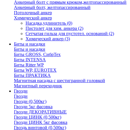
Анкерный болт с прямым крюком,желтопассированный
Анкерный болт, желтопассированный
Потолочный анкер
Химический анкер
Насадка,удлинитель
(0)
Пистолет для хим. анкера
(2)
Сетчатая гильза для пустотел. оснований
(2)
Химический анкер
(3)
Биты и насадки
Биты и насадки
Биты GROSS, СибрТех
Биты INTENSA
Биты Ritter WP
Биты WP, EUROTEX
Биты ПРАКТИКА
Магнитная насадка с шестигранной головкой
Магнитный переходник
Гвозди
Гвозди
Гвозди (0,500кг)
Гвозди 5кг фасовка
Гвозди ДЕКОРАТИВНЫЕ
Гвозди ЦИНК (0,500кг)
Гвозди ЦИНК 5кг фасовка
Гвоздь винтовой (0,500кг)