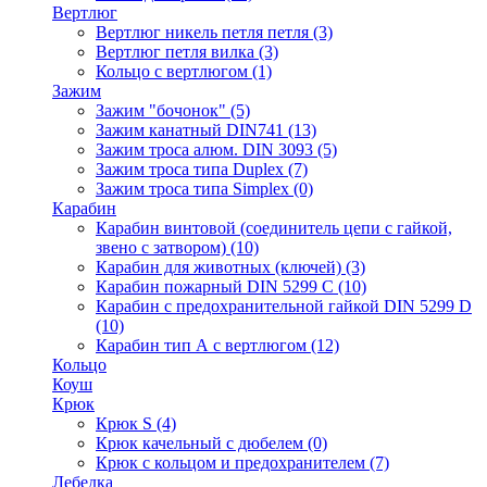
Вертлюг
Вертлюг никель петля петля
(3)
Вертлюг петля вилка
(3)
Кольцо с вертлюгом
(1)
Зажим
Зажим "бочонок"
(5)
Зажим канатный DIN741
(13)
Зажим троса алюм. DIN 3093
(5)
Зажим троса типа Duplex
(7)
Зажим троса типа Simplex
(0)
Карабин
Карабин винтовой (соединитель цепи с гайкой,
звено с затвором)
(10)
Карабин для животных (ключей)
(3)
Карабин пожарный DIN 5299 C
(10)
Карабин с предохранительной гайкой DIN 5299 D
(10)
Карабин тип А с вертлюгом
(12)
Кольцо
Коуш
Крюк
Крюк S
(4)
Крюк качельный с дюбелем
(0)
Крюк с кольцом и предохранителем
(7)
Лебедка