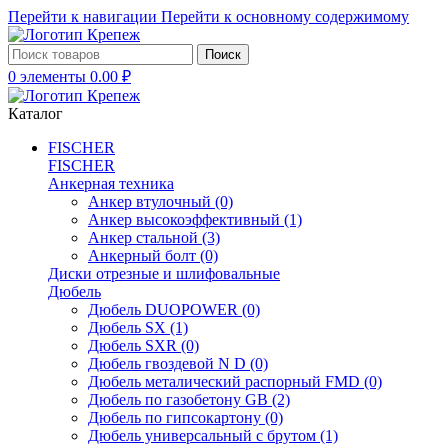
Перейти к навигации
Перейти к основному содержимому
Поиск
0
элементы
0.00
₽
Каталог
FISCHER
FISCHER
Анкерная техника
Анкер втулочный
(0)
Анкер высокоэффективный
(1)
Анкер стальной
(3)
Анкерный болт
(0)
Диски отрезные и шлифовальные
Дюбель
Дюбель DUOPOWER
(0)
Дюбель SX
(1)
Дюбель SXR
(0)
Дюбель гвоздевой N D
(0)
Дюбель металический распорный FMD
(0)
Дюбель по газобетону GB
(2)
Дюбель по гипсокартону
(0)
Дюбель универсальный с брутом
(1)