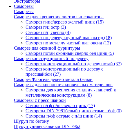
Экстракторы
Саморезы
Саморезы
Саморез для крепления листов гипсокартона
Саморез гипс/дерево желтый цинк
(15)
Саморез п/ц остр
(3)
Саморез п/ц сверло
(4)
Саморез по дереву крупный шаг оксид
(18)
Саморез по металлу частый шаг оксид
(12)
Саморез для оконной фурнитуры
Саморез потай оконный сверло бел цинк
(5)
Саморез конструкционный по дереву
Саморез конструкционный по дереву потай
(37)
Саморез конструкционный по дереву с
прессшайбой
(27)
Саморез Флюгель дерево-металл белый
Саморезы для крепления кровельных материалов
Саморезы для крепления сэндвич - панелей к
металлическим конструкциям
(8)
Саморезы с пресс-шайбой
Саморез п/сф п/ш сверло цинк
(17)
Саморезы DIN 7981белый цинк острые, п\сф
(0)
Саморезы п/сф острые с п/ш цинк
(14)
Шуруп по бетону
Шуруп универсальный DIN 7962