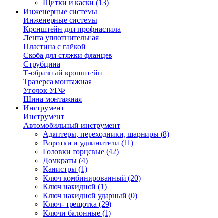
Щитки и каски
(13)
Инженерные системы
Инженерные системы
Кронштейн для профнастила
Лента уплотнительная
Пластина с гайкой
Скоба для стяжки фланцев
Струбцина
Т-образный кронштейн
Траверса монтажная
Уголок УГФ
Шина монтажная
Инструмент
Инструмент
Автомобильный инструмент
Адаптеры, переходники, шарниры
(8)
Воротки и удлинители
(11)
Головки торцевые
(42)
Домкраты
(4)
Канистры
(1)
Ключ комбинированный
(20)
Ключ накидной
(1)
Ключ накидной ударный
(0)
Ключ- трещотка
(29)
Ключи балонные
(1)