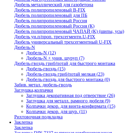
Дюбель металлический для газобетона
Дюбель полипропиленовый В-FIX
Дюбель полипропиленовый для ПБ
Дюбель полипропиленовый Россия
Дюбель полипропиленовый Россия (К)
Дюбель полипропиленовый ЧАПАЙ (К) (шипы, усы)
Дюбель ун.п/проп. трехсегментн.U-FIX
Дюбель универсальный трехсегментный U-FIX
Дюбель-N
Дюбель-N
(12)
Дюбель-N + унив. шуруп
(7)
Дюбель-гвоздь гриб/потай для быстрого монтажа
Дюбель-гвоздь
(15)
Дюбель-гвоздь гриб/потай мелкая
(23)
Дюбель-гвоздь для быстрого монтажа
(0)
Забив. метал. дюбель-гвоздь
Заглушка,колпачки
Заглушка декоративная под отверствие
(26)
Заглушка для металл. рамного дюбеля
(9)
Колпачки декор. для винта-конфирмата
(15)
Колпачки декор. для шур.
(11)
Рихтовочная подкладка
Заклепка
Заклепка
Заклепка DIN 7337 вытяжная комбинированная