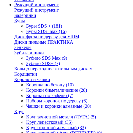
Режущий инструмент
Режущий инструмент
Балеринки
Буры
Буры SDS +
(181)
Буры SDS- max
(16)
Диск фреза по дереву для УШМ
Диски пильные ПРАКТИКА
Зенкеры
Зубила и пики
Зубило SDS Max
(9)
Зубило SDS+
(7)
Кольцо переходное к пильным дискам
Кордщетки
Коронки и чашки
Коронка по бетону
(10)
Коронки биметалические
(28)
Коронки по кафелю
(7)
Наборы коронок по дереву
(6)
Чашки и коронки алмазные
(20)
Круг
Круг зачистной металл (ЛУГА)
(5)
Круг лепестковый
(35)
Круг отрезной алмазный
(33)
Круг отрезной п/мет. (DEBEVER)
(0)