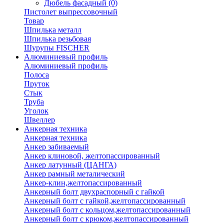
Дюбель фасадный
(0)
Пистолет выпрессовочный
Товар
Шпилька металл
Шпилька резьбовая
Шурупы FISCHER
Алюминиевый профиль
Алюминиевый профиль
Полоса
Пруток
Стык
Труба
Уголок
Швеллер
Анкерная техника
Анкерная техника
Анкер забиваемый
Анкер клиновой, желтопассированный
Анкер латунный (ЦАНГА)
Анкер рамный металический
Анкер-клин,желтопассированный
Анкерный болт двухраспорный с гайкой
Анкерный болт с гайкой,желтопассированный
Анкерный болт с кольцом,желтопассированный
Анкерный болт с крюком,желтопассированный