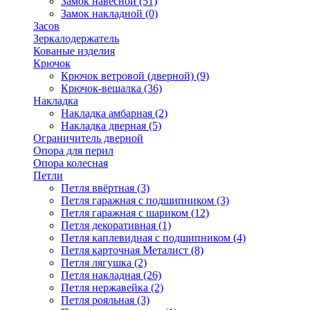
Замок навесной
(51)
Замок накладной
(0)
Засов
Зеркалодержатель
Кованые изделия
Крючок
Крючок ветровой (дверной)
(9)
Крючок-вешалка
(36)
Накладка
Накладка амбарная
(2)
Накладка дверная
(5)
Ограничитель дверной
Опора для перил
Опора колесная
Петли
Петля ввёртная
(3)
Петля гаражная с подшипником
(3)
Петля гаражная с шариком
(12)
Петля декоративная
(1)
Петля каплевидная с подшипником
(4)
Петля карточная Металист
(8)
Петля лягушка
(2)
Петля накладная
(26)
Петля нержавейка
(2)
Петля рояльная
(3)