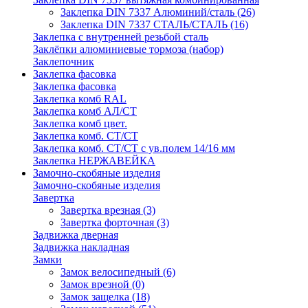
Заклепка DIN 7337 Алюминий/сталь
(26)
Заклепка DIN 7337 СТАЛЬ/СТАЛЬ
(16)
Заклепка с внутренней резьбой сталь
Заклёпки алюминиевые тормоза (набор)
Заклепочник
Заклепка фасовка
Заклепка фасовка
Заклепка комб RAL
Заклепка комб АЛ/СТ
Заклепка комб цвет.
Заклепка комб. СТ/СТ
Заклепка комб. СТ/СТ с ув.полем 14/16 мм
Заклепка НЕРЖАВЕЙКА
Замочно-скобяные изделия
Замочно-скобяные изделия
Завертка
Завертка врезная
(3)
Завертка форточная
(3)
Задвижка дверная
Задвижка накладная
Замки
Замок велосипедный
(6)
Замок врезной
(0)
Замок защелка
(18)