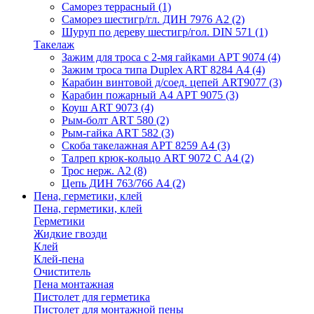
Саморез террасный
(1)
Саморез шестигр/гл. ДИН 7976 А2
(2)
Шуруп по дереву шестигр/гол. DIN 571
(1)
Такелаж
Зажим для троса с 2-мя гайками АРТ 9074
(4)
Зажим троса типа Duplex ART 8284 А4
(4)
Карабин винтовой д/соед. цепей ART9077
(3)
Карабин пожарный А4 АРТ 9075
(3)
Коуш ART 9073
(4)
Рым-болт АRТ 580
(2)
Рым-гайка АRТ 582
(3)
Скоба такелажная АРТ 8259 А4
(3)
Талреп крюк-кольцо ART 9072 С A4
(2)
Трос нерж. А2
(8)
Цепь ДИН 763/766 А4
(2)
Пена, герметики, клей
Пена, герметики, клей
Герметики
Жидкие гвозди
Клей
Клей-пена
Очиститель
Пена монтажная
Пистолет для герметика
Пистолет для монтажной пены