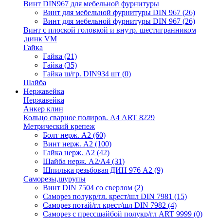
Винт DIN967 для мебельной фурнитуры
Винт для мебельной фурнитуры DIN 967
(26)
Винт для мебельной фурнитуры DIN 967
(26)
Винт с плоской головкой и внутр. шестигранником
,цинк VM
Гайка
Гайка
(21)
Гайка
(35)
Гайка ш/гр. DIN934 шт
(0)
Шайба
Нержавейка
Нержавейка
Анкер клин
Кольцо сварное полиров. А4 ART 8229
Метрический крепеж
Болт нерж. А2
(60)
Винт нерж. А2
(100)
Гайка нерж. А2
(42)
Шайба нерж. А2/А4
(31)
Шпилька резьбовая ДИН 976 А2
(9)
Саморезы,шурупы
Винт DIN 7504 со сверлом
(2)
Саморез полукр/гл. крест/шл DIN 7981
(15)
Саморез потай/гл крест/шл DIN 7982
(4)
Саморез с прессшайбой полукр/гл ART 9999
(0)