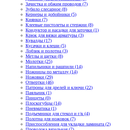
Зачистка и обжим проводов
(7)
Зубило слесарное
(8)
Кернеры и добойники
(5)
Киянки
(7)
Клеевые пистолеты и стержни
(8)
Кондуктор и насадки для заточки
(1)
Крюк для вязки арматуры
(3)
Кувалды
(17)
Кусачки и клещи
(5)
Лобзик и полотна
(3)
Метлы и щетки
(8)
Молотки
(25)
Напильники и рашпили
(14)
Ножницы по металлу
(14)
Ножовки
(29)
Отвертки
(46)
Патроны для дрелей и ключи
(22)
Паяльник
(1)
Пинцеты
(0)
Плоскогубцы
(14)
Пневматика
(1)
Подъемники для стекол и г/к
(4)
Полотна для ножовок
(7)
Приспособления для укладки ламината
(2)
Проволока вязальная
(7)