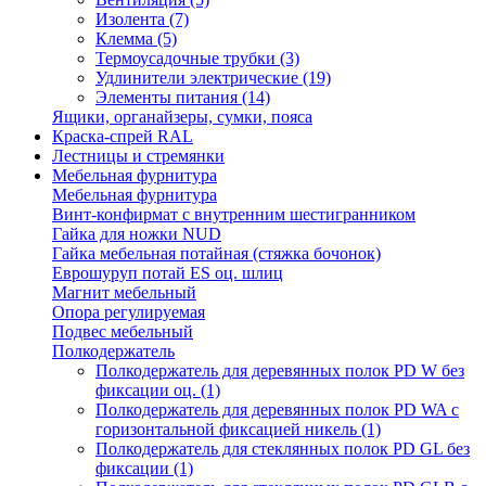
Изолента
(7)
Клемма
(5)
Термоусадочные трубки
(3)
Удлинители электрические
(19)
Элементы питания
(14)
Ящики, органайзеры, сумки, пояса
Краска-спрей RAL
Лестницы и стремянки
Мебельная фурнитура
Мебельная фурнитура
Винт-конфирмат с внутренним шестигранником
Гайка для ножки NUD
Гайка мебельная потайная (стяжка бочонок)
Еврошуруп потай ES оц. шлиц
Магнит мебельный
Опора регулируемая
Подвес мебельный
Полкодержатель
Полкодержатель для деревянных полок PD W без
фиксации оц.
(1)
Полкодержатель для деревянных полок PD WA с
горизонтальной фиксацией никель
(1)
Полкодержатель для стеклянных полок PD GL без
фиксации
(1)