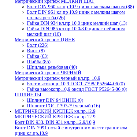
Метрический крепеж МЕЛКИЙ ШАГ
Болт DIN 960 кл.пр 10.9 цинк с мелким шагом
(88)
Болт DIN 961 кл.пр 10.9 цинк с мелким шагом
полная резьба
(26)
Гайка DIN 934 кл.пр 10.0 цинк мелкий шаг
(13)
Гайка DIN 985 кл.пр 10.0/8.0 цинк с нейлоном
мелкий шаг
(10)
Метрический крепеж ЦИНК
Болт
(226)
Винт
(8)
Гайка
(63)
Шайба
(85)
Шпилька резьбовая
(40)
Метрический крепеж ЧЕРНЫЙ
Метрический крепеж черный кл.пр. 10.9
Болт высокопр. 10,9 ГОСТ 7798/ Р52644-06
(0)
Гайка высокопр.10,9 оксид ГОСТ Р52645-06
(0)
ШПЛИНТЫ
Шплинт DIN 94 ЦИНК
(0)
Шплинт ГОСТ 397-79 черный
(16)
МЕТРИЧЕСКИЙ КРЕПЕЖ кл.пр.12.9
МЕТРИЧЕСКИЙ КРЕПЕЖ кл.пр.12.9
Болт DIN 933, DIN 931 кл.пр.12.9/10,9
Винт DIN 7991 потай с внутренним шестигранником
цинк кл.пр.10.9