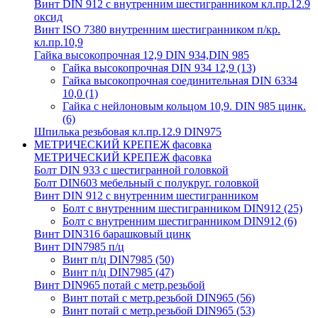
Винт DIN 912 с внутренним шестигранником кл.пр.12.9
оксид
Винт ISO 7380 внутренним шестигранником п/кр.
кл.пр.10,9
Гайка высокопрочная 12,9 DIN 934,DIN 985
Гайка высокопрочная DIN 934 12,9
(13)
Гайка высокопрочная соединительная DIN 6334
10,0
(1)
Гайка с нейлоновым кольцом 10,9. DIN 985 цинк.
(6)
Шпилька резьбовая кл.пр.12.9 DIN975
МЕТРИЧЕСКИЙ КРЕПЕЖ фасовка
МЕТРИЧЕСКИЙ КРЕПЕЖ фасовка
Болт DIN 933 с шестигранной головкой
Болт DIN603 мебельный с полукруг. головкой
Винт DIN 912 с внутренним шестигранником
Болт с внутренним шестигранником DIN912
(25)
Болт с внутренним шестигранником DIN912
(6)
Винт DIN316 барашковый цинк
Винт DIN7985 п/ц
Винт п/ц DIN7985
(50)
Винт п/ц DIN7985
(47)
Винт DIN965 потай с метр.резьбой
Винт потай с метр.резьбой DIN965
(56)
Винт потай с метр.резьбой DIN965
(53)