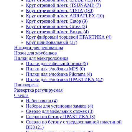
Круг отрезной п/мет. (TSUNAMI)
(7)
Круг отрезной п/мет. (ЛУГА)
(30)
Круг отрезной п/мет. ABRAFLEX
(10)
Круг отрезной п/мет. Cutop
(9)
Круг отрезной п/мет. Gross
(3)
Круг отрезной п/мет. Вихрь
(4)
Круг фибровый торцевой ПРАКТИКА
(4)
Круг шлифовальный
(37)
Насадки для реноватора
Ножи для э/рубанков
Пилки для электролобзика
Пилки для сабельной пилы
(5)
Пилки для э/лобзика MPS
(0)
Пилки для э/лобзика Pilorama
(4)
Пилки для э/лобзика ПРАКТИКА
(42)
Плиткорезы
Развертка регулируемая
Сверла
Набор сверл
(4)
Наборы для установки замков
(4)
Сверло для мебельных стяжек
(3)
Сверло по бетону ПРАКТИКА
(8)
Сверло по бетону с твердосплавной пластиной
ВК8
(21)