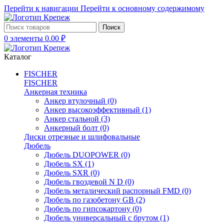
Перейти к навигации
Перейти к основному содержимому
Поиск
0
элементы
0.00
₽
Каталог
FISCHER
FISCHER
Анкерная техника
Анкер втулочный
(0)
Анкер высокоэффективный
(1)
Анкер стальной
(3)
Анкерный болт
(0)
Диски отрезные и шлифовальные
Дюбель
Дюбель DUOPOWER
(0)
Дюбель SX
(1)
Дюбель SXR
(0)
Дюбель гвоздевой N D
(0)
Дюбель металический распорный FMD
(0)
Дюбель по газобетону GB
(2)
Дюбель по гипсокартону
(0)
Дюбель универсальный с брутом
(1)