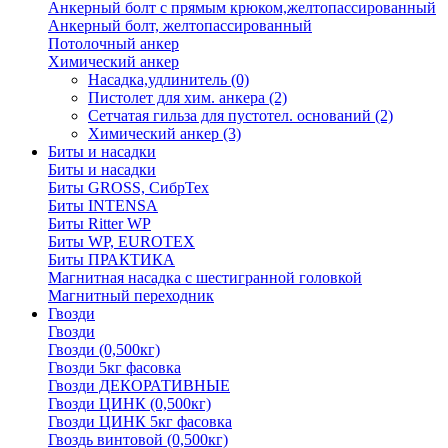
Анкерный болт с прямым крюком,желтопассированный
Анкерный болт, желтопассированный
Потолочный анкер
Химический анкер
Насадка,удлинитель
(0)
Пистолет для хим. анкера
(2)
Сетчатая гильза для пустотел. оснований
(2)
Химический анкер
(3)
Биты и насадки
Биты и насадки
Биты GROSS, СибрТех
Биты INTENSA
Биты Ritter WP
Биты WP, EUROTEX
Биты ПРАКТИКА
Магнитная насадка с шестигранной головкой
Магнитный переходник
Гвозди
Гвозди
Гвозди (0,500кг)
Гвозди 5кг фасовка
Гвозди ДЕКОРАТИВНЫЕ
Гвозди ЦИНК (0,500кг)
Гвозди ЦИНК 5кг фасовка
Гвоздь винтовой (0,500кг)