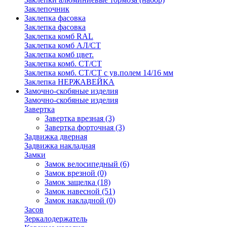
Заклепочник
Заклепка фасовка
Заклепка фасовка
Заклепка комб RAL
Заклепка комб АЛ/СТ
Заклепка комб цвет.
Заклепка комб. СТ/СТ
Заклепка комб. СТ/СТ с ув.полем 14/16 мм
Заклепка НЕРЖАВЕЙКА
Замочно-скобяные изделия
Замочно-скобяные изделия
Завертка
Завертка врезная
(3)
Завертка форточная
(3)
Задвижка дверная
Задвижка накладная
Замки
Замок велосипедный
(6)
Замок врезной
(0)
Замок защелка
(18)
Замок навесной
(51)
Замок накладной
(0)
Засов
Зеркалодержатель