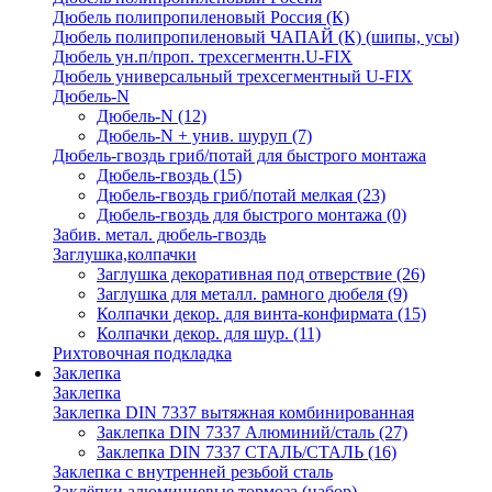
Дюбель полипропиленовый Россия (К)
Дюбель полипропиленовый ЧАПАЙ (К) (шипы, усы)
Дюбель ун.п/проп. трехсегментн.U-FIX
Дюбель универсальный трехсегментный U-FIX
Дюбель-N
Дюбель-N
(12)
Дюбель-N + унив. шуруп
(7)
Дюбель-гвоздь гриб/потай для быстрого монтажа
Дюбель-гвоздь
(15)
Дюбель-гвоздь гриб/потай мелкая
(23)
Дюбель-гвоздь для быстрого монтажа
(0)
Забив. метал. дюбель-гвоздь
Заглушка,колпачки
Заглушка декоративная под отверствие
(26)
Заглушка для металл. рамного дюбеля
(9)
Колпачки декор. для винта-конфирмата
(15)
Колпачки декор. для шур.
(11)
Рихтовочная подкладка
Заклепка
Заклепка
Заклепка DIN 7337 вытяжная комбинированная
Заклепка DIN 7337 Алюминий/сталь
(27)
Заклепка DIN 7337 СТАЛЬ/СТАЛЬ
(16)
Заклепка с внутренней резьбой сталь
Заклёпки алюминиевые тормоза (набор)