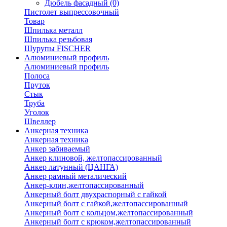
Дюбель фасадный
(0)
Пистолет выпрессовочный
Товар
Шпилька металл
Шпилька резьбовая
Шурупы FISCHER
Алюминиевый профиль
Алюминиевый профиль
Полоса
Пруток
Стык
Труба
Уголок
Швеллер
Анкерная техника
Анкерная техника
Анкер забиваемый
Анкер клиновой, желтопассированный
Анкер латунный (ЦАНГА)
Анкер рамный металический
Анкер-клин,желтопассированный
Анкерный болт двухраспорный с гайкой
Анкерный болт с гайкой,желтопассированный
Анкерный болт с кольцом,желтопассированный
Анкерный болт с крюком,желтопассированный