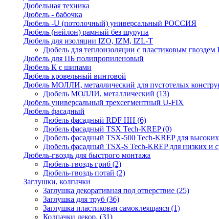
Дюбельная техника
Дюбель - бабочка
Дюбель -U (потолочный) универсальный РОССИЯ
Дюбель (нейлон) рамный без шурупа
Дюбель для изоляции IZO, IZM, IZL-T
Дюбель для теплоизоляции с пластиковым гвоздем
Дюбель для ПБ полипропиленовый
Дюбель К с шипами
Дюбель кровельный винтовой
Дюбель МОЛЛИ, металлический для пустотелых констру
Дюбель МОЛЛИ, металлический
(13)
Дюбель универсальный трехсегментный U-FIX
Дюбель фасадный
Дюбель фасадный RDF НН
(6)
Дюбель фасадный TSX Tech-KREP
(0)
Дюбель фасадный TSX-500 Tech-KREP для высоких
Дюбель фасадный TSX-S Tech-KREP для низких и с
Дюбель-гвоздь для быстрого монтажа
Дюбель-гвоздь гриб
(2)
Дюбель-гвоздь потай
(2)
Заглушки, колпачки
Заглушка декоративная под отверствие
(25)
Заглушка для труб
(36)
Заглушка пластиковая самоклеящаяся
(1)
Колпачки декор.
(31)