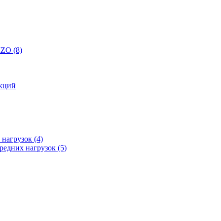
 IZO
(8)
кций
 нагрузок
(4)
редних нагрузок
(5)