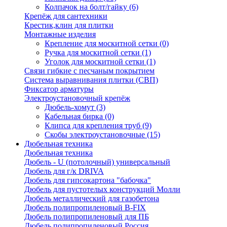
Колпачок на болт/гайку
(6)
Крепёж для сантехники
Крестик,клин для плитки
Монтажные изделия
Крепление для москитной сетки
(0)
Ручка для москитной сетки
(1)
Уголок для москитной сетки
(1)
Связи гибкие с песчаным покрытием
Система выравнивания плитки (СВП)
Фиксатор арматуры
Электроустановочный крепёж
Дюбель-хомут
(3)
Кабельная бирка
(0)
Клипса для крепления труб
(9)
Скобы электроустановочные
(15)
Дюбельная техника
Дюбельная техника
Дюбель - U (потолочный) универсальный
Дюбель для г/к DRIVA
Дюбель для гипсокартона "бабочка"
Дюбель для пустотелых конструкций Молли
Дюбель металлический для газобетона
Дюбель полипропиленовый В-FIX
Дюбель полипропиленовый для ПБ
Дюбель полипропиленовый Россия