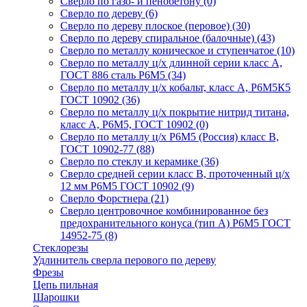
Сверло по газо- и пенобетону
(0)
Сверло по дереву
(6)
Сверло по дереву плоское (перовое)
(30)
Сверло по дереву спиральное (балочные)
(43)
Сверло по металлу коническое и ступенчатое
(10)
Сверло по металлу ц/х длинной серии класс А,
ГОСТ 886 сталь Р6М5
(34)
Сверло по металлу ц/х кобальт, класс А, Р6М5К5
ГОСТ 10902
(36)
Сверло по металлу ц/х покрытие нитрид титана,
класс А, Р6М5, ГОСТ 10902
(0)
Сверло по металлу ц/х Р6М5 (Россия) класс В,
ГОСТ 10902-77
(88)
Сверло по стеклу и керамике
(36)
Сверло средней серии класс В, проточенный ц/х
12 мм Р6М5 ГОСТ 10902
(9)
Сверло Форстнера
(21)
Сверло центровочное комбинированное без
предохранительного конуса (тип А) Р6М5 ГОСТ
14952-75
(8)
Стеклорезы
Удлинитель сверла перового по дереву
Фрезы
Цепь пильная
Шарошки