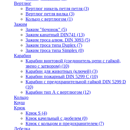
Вертлюг
Вертлюг никель петля петля
(3)
Вертлюг петля вилка
(3)
Кольцо с вертлюгом
(1)
Зажим
Зажим "бочонок"
(5)
Зажим канатный DIN741
(13)
Зажим троса алюм. DIN 3093
(5)
Зажим троса типа Duplex
(7)
Зажим троса типа Simplex
(0)
Карабин
Карабин винтовой (соединитель цепи с гайкой,
звено с затвором)
(10)
Карабин для животных (ключей)
(3)
Карабин пожарный DIN 5299 C
(10)
Карабин с предохранительной гайкой DIN 5299 D
(10)
Карабин тип А с вертлюгом
(12)
Кольцо
Коуш
Крюк
Крюк S
(4)
Крюк качельный с дюбелем
(0)
Крюк с кольцом и предохранителем
(7)
Лебедка