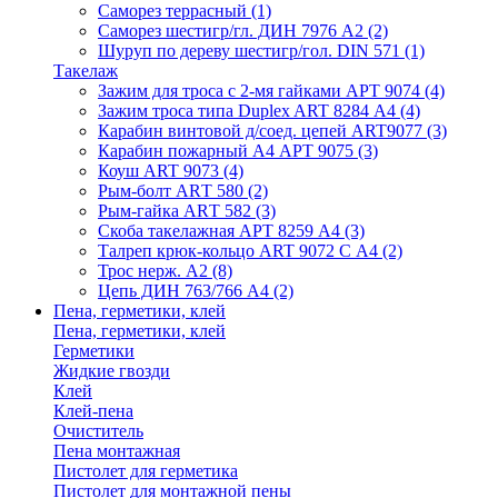
Саморез террасный
(1)
Саморез шестигр/гл. ДИН 7976 А2
(2)
Шуруп по дереву шестигр/гол. DIN 571
(1)
Такелаж
Зажим для троса с 2-мя гайками АРТ 9074
(4)
Зажим троса типа Duplex ART 8284 А4
(4)
Карабин винтовой д/соед. цепей ART9077
(3)
Карабин пожарный А4 АРТ 9075
(3)
Коуш ART 9073
(4)
Рым-болт АRТ 580
(2)
Рым-гайка АRТ 582
(3)
Скоба такелажная АРТ 8259 А4
(3)
Талреп крюк-кольцо ART 9072 С A4
(2)
Трос нерж. А2
(8)
Цепь ДИН 763/766 А4
(2)
Пена, герметики, клей
Пена, герметики, клей
Герметики
Жидкие гвозди
Клей
Клей-пена
Очиститель
Пена монтажная
Пистолет для герметика
Пистолет для монтажной пены