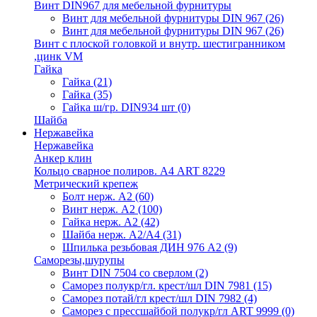
Винт DIN967 для мебельной фурнитуры
Винт для мебельной фурнитуры DIN 967
(26)
Винт для мебельной фурнитуры DIN 967
(26)
Винт с плоской головкой и внутр. шестигранником
,цинк VM
Гайка
Гайка
(21)
Гайка
(35)
Гайка ш/гр. DIN934 шт
(0)
Шайба
Нержавейка
Нержавейка
Анкер клин
Кольцо сварное полиров. А4 ART 8229
Метрический крепеж
Болт нерж. А2
(60)
Винт нерж. А2
(100)
Гайка нерж. А2
(42)
Шайба нерж. А2/А4
(31)
Шпилька резьбовая ДИН 976 А2
(9)
Саморезы,шурупы
Винт DIN 7504 со сверлом
(2)
Саморез полукр/гл. крест/шл DIN 7981
(15)
Саморез потай/гл крест/шл DIN 7982
(4)
Саморез с прессшайбой полукр/гл ART 9999
(0)