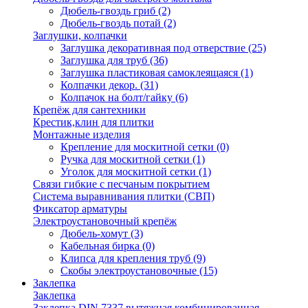
Дюбель-гвоздь гриб
(2)
Дюбель-гвоздь потай
(2)
Заглушки, колпачки
Заглушка декоративная под отверствие
(25)
Заглушка для труб
(36)
Заглушка пластиковая самоклеящаяся
(1)
Колпачки декор.
(31)
Колпачок на болт/гайку
(6)
Крепёж для сантехники
Крестик,клин для плитки
Монтажные изделия
Крепление для москитной сетки
(0)
Ручка для москитной сетки
(1)
Уголок для москитной сетки
(1)
Связи гибкие с песчаным покрытием
Система выравнивания плитки (СВП)
Фиксатор арматуры
Электроустановочный крепёж
Дюбель-хомут
(3)
Кабельная бирка
(0)
Клипса для крепления труб
(9)
Скобы электроустановочные
(15)
Заклепка
Заклепка
Заклепка DIN 7337 вытяжная комбинированная