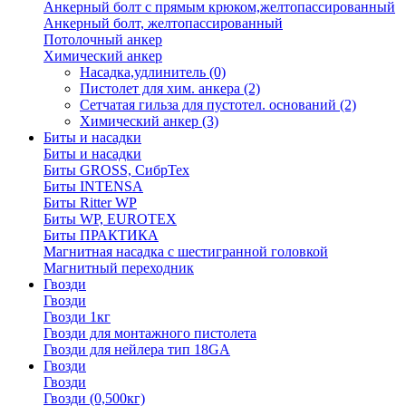
Анкерный болт с прямым крюком,желтопассированный
Анкерный болт, желтопассированный
Потолочный анкер
Химический анкер
Насадка,удлинитель
(0)
Пистолет для хим. анкера
(2)
Сетчатая гильза для пустотел. оснований
(2)
Химический анкер
(3)
Биты и насадки
Биты и насадки
Биты GROSS, СибрТех
Биты INTENSA
Биты Ritter WP
Биты WP, EUROTEX
Биты ПРАКТИКА
Магнитная насадка с шестигранной головкой
Магнитный переходник
Гвозди
Гвозди
Гвозди 1кг
Гвозди для монтажного пистолета
Гвозди для нейлера тип 18GA
Гвозди
Гвозди
Гвозди (0,500кг)