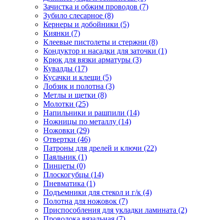
Зачистка и обжим проводов
(7)
Зубило слесарное
(8)
Кернеры и добойники
(5)
Киянки
(7)
Клеевые пистолеты и стержни
(8)
Кондуктор и насадки для заточки
(1)
Крюк для вязки арматуры
(3)
Кувалды
(17)
Кусачки и клещи
(5)
Лобзик и полотна
(3)
Метлы и щетки
(8)
Молотки
(25)
Напильники и рашпили
(14)
Ножницы по металлу
(14)
Ножовки
(29)
Отвертки
(46)
Патроны для дрелей и ключи
(22)
Паяльник
(1)
Пинцеты
(0)
Плоскогубцы
(14)
Пневматика
(1)
Подъемники для стекол и г/к
(4)
Полотна для ножовок
(7)
Приспособления для укладки ламината
(2)
Проволока вязальная
(7)