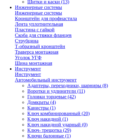
Щитки и каски
(13)
Инженерные системы
Инженерные системы
Кронштейн для профнастила
Лента уплотнительная
Пластина с гайкой
Скоба для стяжки фланцев
Струбцина
Т-образный кронштейн
Траверса монтажная
Уголок УГФ
Шина монтажная
Инструмент
Инструмент
Автомобильный инструмент
Адаптеры, переходники, шарниры
(8)
Воротки и удлинители
(11)
Головки торцевые
(42)
Домкраты
(4)
Канистры
(1)
Ключ комбинированный
(20)
Ключ накидной
(1)
Ключ накидной ударный
(0)
Ключ- трещотка
(29)
Ключи балонные
(1)