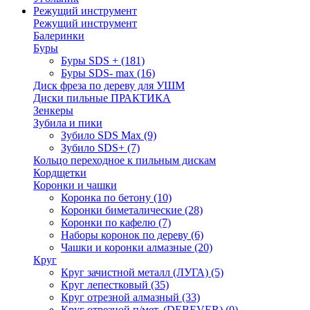
Режущий инструмент
Режущий инструмент
Балеринки
Буры
Буры SDS +
(181)
Буры SDS- max
(16)
Диск фреза по дереву для УШМ
Диски пильные ПРАКТИКА
Зенкеры
Зубила и пики
Зубило SDS Max
(9)
Зубило SDS+
(7)
Кольцо переходное к пильным дискам
Кордщетки
Коронки и чашки
Коронка по бетону
(10)
Коронки биметалические
(28)
Коронки по кафелю
(7)
Наборы коронок по дереву
(6)
Чашки и коронки алмазные
(20)
Круг
Круг зачистной металл (ЛУГА)
(5)
Круг лепестковый
(35)
Круг отрезной алмазный
(33)
Круг отрезной п/мет. (DEBEVER)
(0)