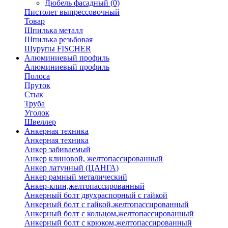
Дюбель фасадный
(0)
Пистолет выпрессовочный
Товар
Шпилька металл
Шпилька резьбовая
Шурупы FISCHER
Алюминиевый профиль
Алюминиевый профиль
Полоса
Пруток
Стык
Труба
Уголок
Швеллер
Анкерная техника
Анкерная техника
Анкер забиваемый
Анкер клиновой, желтопассированный
Анкер латунный (ЦАНГА)
Анкер рамный металический
Анкер-клин,желтопассированный
Анкерный болт двухраспорный с гайкой
Анкерный болт с гайкой,желтопассированный
Анкерный болт с кольцом,желтопассированный
Анкерный болт с крюком,желтопассированный