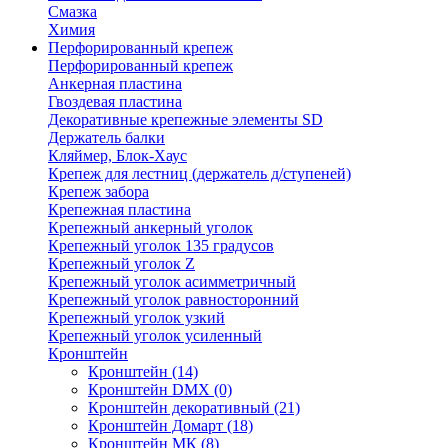
Смазка
Химия
Перфорированный крепеж
Перфорированный крепеж
Анкерная пластина
Гвоздевая пластина
Декоративные крепежные элементы SD
Держатель балки
Кляймер, Блок-Хаус
Крепеж для лестниц (держатель д/ступеней)
Крепеж забора
Крепежная пластина
Крепежный анкерный уголок
Крепежный уголок 135 градусов
Крепежный уголок Z
Крепежный уголок асимметричный
Крепежный уголок равносторонний
Крепежный уголок узкий
Крепежный уголок усиленный
Кронштейн
Кронштейн
(14)
Кронштейн DMX
(0)
Кронштейн декоративный
(21)
Кронштейн Домарт
(18)
Кронштейн МК
(8)