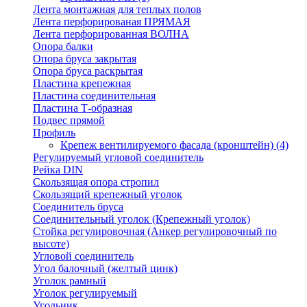
Лента монтажная для теплых полов
Лента перфорированая ПРЯМАЯ
Лента перфорированная ВОЛНА
Опора балки
Опора бруса закрытая
Опора бруса раскрытая
Пластина крепежная
Пластина соединительная
Пластина Т-образная
Подвес прямой
Профиль
Крепеж вентилируемого фасада (кронштейн)
(4)
Регулируемый угловой соединитель
Рейка DIN
Скользящая опора стропил
Скользящий крепежный уголок
Соединитель бруса
Соединительный уголок (Крепежный уголок)
Стойка регулировочная (Анкер регулировочный по
высоте)
Угловой соединитель
Угол балочный (желтый цинк)
Уголок рамный
Уголок регулируемый
Угольник