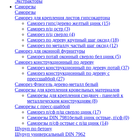
Экстракторы
Саморезы
Саморезы
Саморез для крепления листов гипсокартона
Саморез гипс/дерево желтый цинк
(15)
Саморез п/ц остр
(3)
Саморез п/ц сверло
(4)
Саморез по дереву крупный шаг оксид
(18)
Саморез по металлу частый шаг оксид
(12)
Саморез для оконной фурнитуры
Саморез потай оконный сверло бел цинк
(5)
Саморез конструкционный по дереву
Саморез конструкционный по дереву потай
(37)
Саморез конструкционный по дереву с
прессшайбой
(27)
Саморез Флюгель дерево-металл белый
Саморезы для крепления кровельных материалов
Саморезы для крепления сэндвич - панелей к
металлическим конструкциям
(8)
Саморезы с пресс-шайбой
Саморез п/сф п/ш сверло цинк
(17)
Саморезы DIN 7981белый цинк острые, п\сф
(0)
Саморезы п/сф острые с п/ш цинк
(14)
Шуруп по бетону
Шуруп универсальный DIN 7962