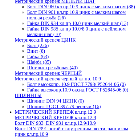
Метрический крепеж МЕЛКИЙ ШАГ
Болт DIN 960 кл.пр 10.9 цинк с мелким шагом
(88)
Болт DIN 961 кл.пр 10.9 цинк с мелким шагом
полная резьба
(26)
Гайка DIN 934 кл.пр 10.0 цинк мелкий шаг
(13)
Гайка DIN 985 кл.пр 10.0/8.0 цинк с нейлоном
мелкий шаг
(10)
Метрический крепеж ЦИНК
Болт
(226)
Винт
(8)
Гайка
(63)
Шайба
(85)
Шпилька резьбовая
(40)
Метрический крепеж ЧЕРНЫЙ
Метрический крепеж черный кл.пр. 10.9
Болт высокопр. 10,9 ГОСТ 7798/ Р52644-06
(0)
Гайка высокопр.10,9 оксид ГОСТ Р52645-06
(0)
ШПЛИНТЫ
Шплинт DIN 94 ЦИНК
(0)
Шплинт ГОСТ 397-79 черный
(16)
МЕТРИЧЕСКИЙ КРЕПЕЖ кл.пр.12.9
МЕТРИЧЕСКИЙ КРЕПЕЖ кл.пр.12.9
Болт DIN 933, DIN 931 кл.пр.12.9/10,9
Винт DIN 7991 потай с внутренним шестигранником
цинк кл.пр.10.9