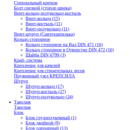
Специальный крепеж
Болт срезной (стопор шнека)
Винт-кольцо,полукольцо,костыль
Винт-кольцо
(15)
Винт-костыль
(11)
Винт-полукольцо
(11)
Винт-шуруп (Сантехшпилька)
Кольцо стопорное
Кольцо cтопорное на Вал DIN 471
(16)
Кольцо стопорное в Отверстие DIN 472
(10)
Шайба DIN 6799
(3)
Краб- система
Крепление для качелей
Крепление для строительных лесов
Пружинный узел КРЕПСИЛА
Шуруп
Шуруп-кольцо
(17)
Шуруп-костыль
(27)
Шуруп-полукольцо
(24)
Такелаж
Такелаж
Блок
Блок грузоподъемный
(1)
Блок двойной
(9)
Блок одинарный
(13)