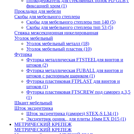
Полкодержатель для стеклянных полок PD GLВ с
фиксацией хром
(1)
Прокладки для мебели
Скобы для мебельного степлера
Скобы для мебельного степлера тип 140
(5)
Скобы для мебельного степлера тип 53
(5)
Стяжка межсекционная никелированная
Уголок мебельный
Уголок мебельный металл
(18)
Уголок мебельный пластик
(10)
Футорка
Футорка металлическая FTSTEELдля винтов и
штоков
(2)
Футорка металлическая FUBALL для винтов и
штоков с распорным шариком
(1)
Футорка пластиковая FTPLAST для винтов и
штоков
(1)
Футорка пластиковая FTSCREW под саморез д.3,5
(1)
Шкант мебельный
Шток эксцентрика
Шток эксцентрика (саморез) STEX-S L34
(1)
Эксцентрик оцинк., для плиты 16мм EX D15
(1)
МЕТРИЧЕСКИЙ КРЕПЕЖ
МЕТРИЧЕСКИЙ КРЕПЕЖ