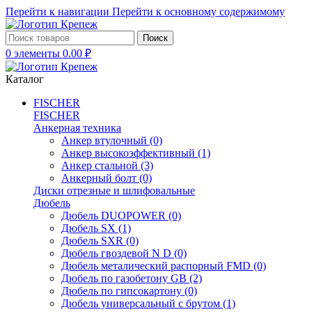
Перейти к навигации
Перейти к основному содержимому
Поиск
0
элементы
0.00
₽
Каталог
FISCHER
FISCHER
Анкерная техника
Анкер втулочный
(0)
Анкер высокоэффективный
(1)
Анкер стальной
(3)
Анкерный болт
(0)
Диски отрезные и шлифовальные
Дюбель
Дюбель DUOPOWER
(0)
Дюбель SX
(1)
Дюбель SXR
(0)
Дюбель гвоздевой N D
(0)
Дюбель металический распорный FMD
(0)
Дюбель по газобетону GB
(2)
Дюбель по гипсокартону
(0)
Дюбель универсальный с брутом
(1)