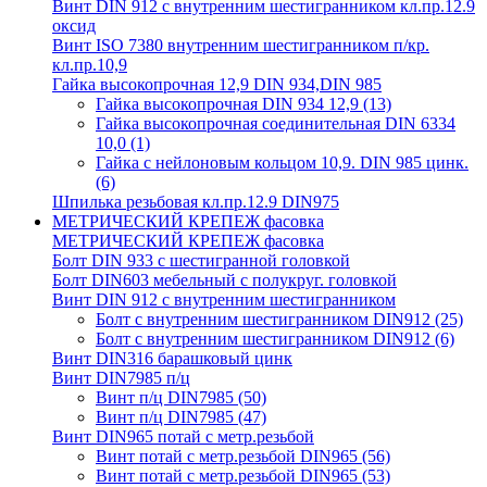
Винт DIN 912 с внутренним шестигранником кл.пр.12.9
оксид
Винт ISO 7380 внутренним шестигранником п/кр.
кл.пр.10,9
Гайка высокопрочная 12,9 DIN 934,DIN 985
Гайка высокопрочная DIN 934 12,9
(13)
Гайка высокопрочная соединительная DIN 6334
10,0
(1)
Гайка с нейлоновым кольцом 10,9. DIN 985 цинк.
(6)
Шпилька резьбовая кл.пр.12.9 DIN975
МЕТРИЧЕСКИЙ КРЕПЕЖ фасовка
МЕТРИЧЕСКИЙ КРЕПЕЖ фасовка
Болт DIN 933 с шестигранной головкой
Болт DIN603 мебельный с полукруг. головкой
Винт DIN 912 с внутренним шестигранником
Болт с внутренним шестигранником DIN912
(25)
Болт с внутренним шестигранником DIN912
(6)
Винт DIN316 барашковый цинк
Винт DIN7985 п/ц
Винт п/ц DIN7985
(50)
Винт п/ц DIN7985
(47)
Винт DIN965 потай с метр.резьбой
Винт потай с метр.резьбой DIN965
(56)
Винт потай с метр.резьбой DIN965
(53)