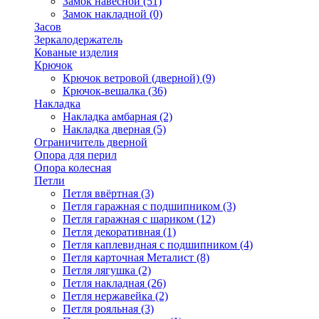
Замок навесной
(51)
Замок накладной
(0)
Засов
Зеркалодержатель
Кованые изделия
Крючок
Крючок ветровой (дверной)
(9)
Крючок-вешалка
(36)
Накладка
Накладка амбарная
(2)
Накладка дверная
(5)
Ограничитель дверной
Опора для перил
Опора колесная
Петли
Петля ввёртная
(3)
Петля гаражная с подшипником
(3)
Петля гаражная с шариком
(12)
Петля декоративная
(1)
Петля каплевидная с подшипником
(4)
Петля карточная Металист
(8)
Петля лягушка
(2)
Петля накладная
(26)
Петля нержавейка
(2)
Петля рояльная
(3)