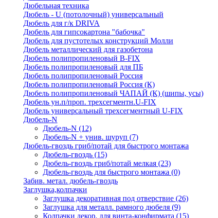
Дюбельная техника
Дюбель - U (потолочный) универсальный
Дюбель для г/к DRIVA
Дюбель для гипсокартона "бабочка"
Дюбель для пустотелых конструкций Молли
Дюбель металлический для газобетона
Дюбель полипропиленовый В-FIX
Дюбель полипропиленовый для ПБ
Дюбель полипропиленовый Россия
Дюбель полипропиленовый Россия (К)
Дюбель полипропиленовый ЧАПАЙ (К) (шипы, усы)
Дюбель ун.п/проп. трехсегментн.U-FIX
Дюбель универсальный трехсегментный U-FIX
Дюбель-N
Дюбель-N
(12)
Дюбель-N + унив. шуруп
(7)
Дюбель-гвоздь гриб/потай для быстрого монтажа
Дюбель-гвоздь
(15)
Дюбель-гвоздь гриб/потай мелкая
(23)
Дюбель-гвоздь для быстрого монтажа
(0)
Забив. метал. дюбель-гвоздь
Заглушка,колпачки
Заглушка декоративная под отверствие
(26)
Заглушка для металл. рамного дюбеля
(9)
Колпачки декор. для винта-конфирмата
(15)