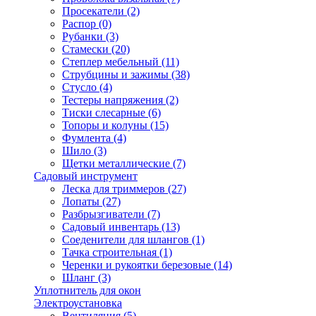
Просекатели
(2)
Распор
(0)
Рубанки
(3)
Стамески
(20)
Степлер мебельный
(11)
Струбцины и зажимы
(38)
Стусло
(4)
Тестеры напряжения
(2)
Тиски слесарные
(6)
Топоры и колуны
(15)
Фумлента
(4)
Шило
(3)
Щетки металлические
(7)
Садовый инструмент
Леска для триммеров
(27)
Лопаты
(27)
Разбрызгиватели
(7)
Садовый инвентарь
(13)
Соеденители для шлангов
(1)
Тачка строительная
(1)
Черенки и рукоятки березовые
(14)
Шланг
(3)
Уплотнитель для окон
Электроустановка
Вентиляция
(5)