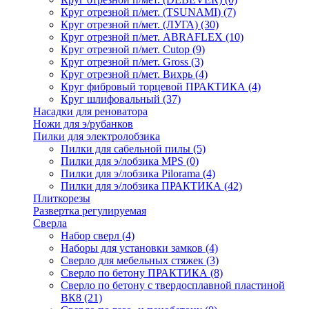
Круг отрезной п/мет. (TSUNAMI)
(7)
Круг отрезной п/мет. (ЛУГА)
(30)
Круг отрезной п/мет. ABRAFLEX
(10)
Круг отрезной п/мет. Cutop
(9)
Круг отрезной п/мет. Gross
(3)
Круг отрезной п/мет. Вихрь
(4)
Круг фибровый торцевой ПРАКТИКА
(4)
Круг шлифовальный
(37)
Насадки для реноватора
Ножи для э/рубанков
Пилки для электролобзика
Пилки для сабельной пилы
(5)
Пилки для э/лобзика MPS
(0)
Пилки для э/лобзика Pilorama
(4)
Пилки для э/лобзика ПРАКТИКА
(42)
Плиткорезы
Развертка регулируемая
Сверла
Набор сверл
(4)
Наборы для установки замков
(4)
Сверло для мебельных стяжек
(3)
Сверло по бетону ПРАКТИКА
(8)
Сверло по бетону с твердосплавной пластиной
ВК8
(21)