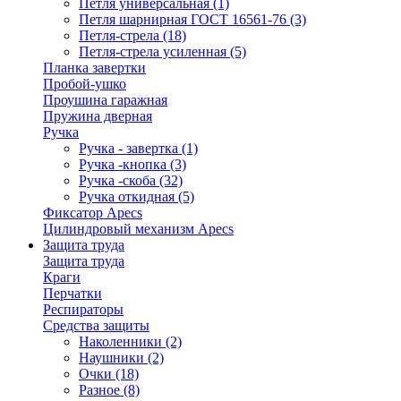
Петля универсальная
(1)
Петля шарнирная ГОСТ 16561-76
(3)
Петля-стрела
(18)
Петля-стрела усиленная
(5)
Планка завертки
Пробой-ушко
Проушина гаражная
Пружина дверная
Ручка
Ручка - завертка
(1)
Ручка -кнопка
(3)
Ручка -скоба
(32)
Ручка откидная
(5)
Фиксатор Apecs
Цилиндровый механизм Apecs
Защита труда
Защита труда
Краги
Перчатки
Респираторы
Средства защиты
Наколенники
(2)
Наушники
(2)
Очки
(18)
Разное
(8)