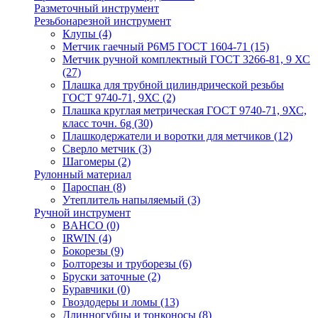
Разметочный инструмент
Резьбонарезной инструмент
Клупы
(4)
Метчик гаечный Р6М5 ГОСТ 1604-71
(15)
Метчик ручной комплектный ГОСТ 3266-81, 9 ХС
(27)
Плашка для трубной цилиндрической резьбы
ГОСТ 9740-71, 9ХС
(2)
Плашка круглая метрическая ГОСТ 9740-71, 9ХС,
класс точн. 6g
(30)
Плашкодержатели и воротки для метчиков
(12)
Сверло метчик
(3)
Шагомеры
(2)
Рулонный материал
Пароспан
(8)
Утеплитель напыляемый
(3)
Ручной инструмент
BAHCO
(0)
IRWIN
(4)
Бокорезы
(9)
Болторезы и труборезы
(6)
Бруски заточные
(2)
Буравчики
(0)
Гвоздодеры и ломы
(13)
Длинногубцы и тонконосы
(8)