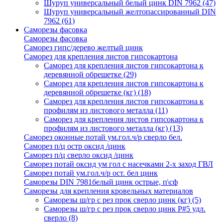
Шуруп универсальный белый цинк DIN 7962
(47)
Шуруп универсальный желтопассированный DIN
7962
(61)
Саморезы фасовка
Саморезы фасовка
Саморез гипс/дерево желтый цинк
Саморез для крепления листов гипсокартона
Саморез для крепления листов гипсокартона к
деревянной обрешетке
(29)
Саморез для крепления листов гипсокартона к
деревянной обрешетке (кг)
(18)
Саморез для крепления листов гипсокартона к
профилям из листового металла
(11)
Саморез для крепления листов гипсокартона к
профилям из листового металла (кг)
(13)
Саморез оконные потай ум.гол.ч/р сверло бел.
Саморез п/ц остр оксид /цинк
Саморез п/ц сверло оксид /цинк
Саморез потай оксид ум гол с насечками 2-х заход ГВЛ
Саморез потай ум.гол.ч/р ост. бел цинк
Саморезы DIN 7981белый цинк острые, п\сф
Саморезы для крепления кровельных материалов
Саморезы ш/гр с рез прок сверло цинк (кг)
(5)
Саморезы ш/гр с рез прок сверло цинк P#5 удл.
сверло
(8)