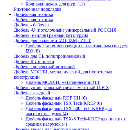
Колпачки декор. для шур.
(11)
Рихтовочная подкладка
Дюбельная техника
Дюбельная техника
Дюбель - бабочка
Дюбель -U (потолочный) универсальный РОССИЯ
Дюбель (нейлон) рамный без шурупа
Дюбель для изоляции IZO, IZM, IZL-T
Дюбель для теплоизоляции с пластиковым гвоздем
IZO
(8)
Дюбель для ПБ полипропиленовый
Дюбель К с шипами
Дюбель кровельный винтовой
Дюбель МОЛЛИ, металлический для пустотелых
конструкций
Дюбель МОЛЛИ, металлический
(13)
Дюбель универсальный трехсегментный U-FIX
Дюбель фасадный
Дюбель фасадный RDF НН
(6)
Дюбель фасадный TSX Tech-KREP
(0)
Дюбель фасадный TSX-500 Tech-KREP для
высоких нагрузок
(4)
Дюбель фасадный TSX-S Tech-KREP для низких и
средних нагрузок
(4)
Дюбель-гвоздь для быстрого монтажа