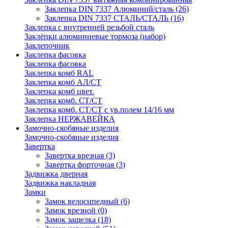
Заклепка DIN 7337 Алюминий/сталь
(26)
Заклепка DIN 7337 СТАЛЬ/СТАЛЬ
(16)
Заклепка с внутренней резьбой сталь
Заклёпки алюминиевые тормоза (набор)
Заклепочник
Заклепка фасовка
Заклепка фасовка
Заклепка комб RAL
Заклепка комб АЛ/СТ
Заклепка комб цвет.
Заклепка комб. СТ/СТ
Заклепка комб. СТ/СТ с ув.полем 14/16 мм
Заклепка НЕРЖАВЕЙКА
Замочно-скобяные изделия
Замочно-скобяные изделия
Завертка
Завертка врезная
(3)
Завертка форточная
(3)
Задвижка дверная
Задвижка накладная
Замки
Замок велосипедный
(6)
Замок врезной
(0)
Замок защелка
(18)