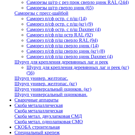
Саморезы ш/гр с рез прок сверло цинк RAL
(244)
Саморезы ш/гр сверло цинк
(65)
Саморезы с пресс-шайбой
Саморез п/сф остр. с п/ш
(14)
Саморез п/сф остр. с п/ш (кг)
(9)
Саморез п/сф остр. с п/ш Daxmer
(4)
Саморез п/сф п/ш остр RAL
(92)
Саморез п/сф п/ш сверло RAL
(94)
Саморез п/сф п/ш сверло цинк
(14)
Саморез п/сф п/ш сверло цинк (кг)
(8)
Саморез п/сф п/ш сверло цинк Daxmer
(4)
Шуруп для крепления деревянных лаг и реек
Шуруп для крепления деревянных лаг и реек (кг)
(56)
Шуруп универ. желтопас.
Шуруп универ. желтопас. (кг)
Шуруп универсальный оцинков. (кг)
Шуруп универсальный оцинкован.
Сварочные аппараты
Скоба металаллическая
Скоба металаллическая
Скоба метал. двухлапковая СМД
Скоба метал. однолапковая СМО
СКОБА строительная
Специальный крепеж