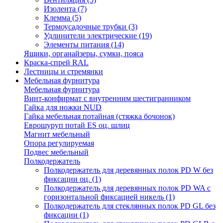
Изолента
(7)
Клемма
(5)
Термоусадочные трубки
(3)
Удлинители электрические
(19)
Элементы питания
(14)
Ящики, органайзеры, сумки, пояса
Краска-спрей RAL
Лестницы и стремянки
Мебельная фурнитура
Мебельная фурнитура
Винт-конфирмат с внутренним шестигранником
Гайка для ножки NUD
Гайка мебельная потайная (стяжка бочонок)
Еврошуруп потай ES оц. шлиц
Магнит мебельный
Опора регулируемая
Подвес мебельный
Полкодержатель
Полкодержатель для деревянных полок PD W без
фиксации оц.
(1)
Полкодержатель для деревянных полок PD WA с
горизонтальной фиксацией никель
(1)
Полкодержатель для стеклянных полок PD GL без
фиксации
(1)