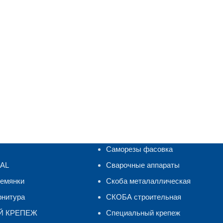
Саморезы фасовка
RAL
Сварочные аппараты
ремянки
Скоба металаллическая
рнитура
СКОБА строительная
Й КРЕПЕЖ
Специальный крепеж