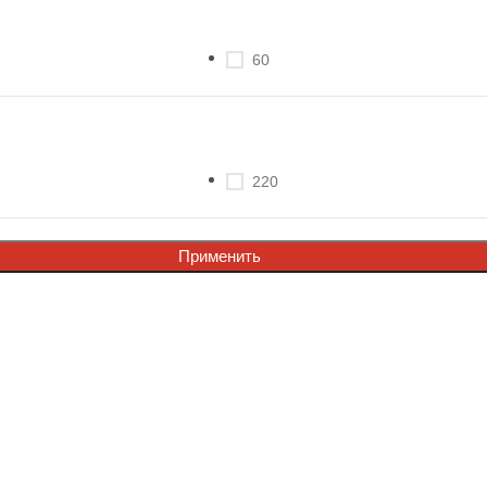
60
220
Применить