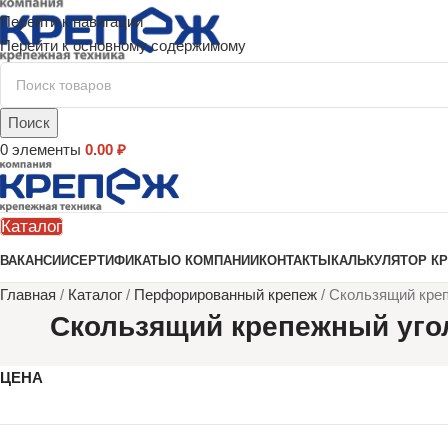
Перейти к навигации
Перейти к основному содержимому
Поиск
0
элементы
0.00
₽
Каталог
ВАКАНСИИ
СЕРТИФИКАТЫ
О КОМПАНИИ
КОНТАКТЫ
КАЛЬКУЛЯТОР К
Главная
/
Каталог
/
Перфорированный крепеж
/
Скользящий кре
Скользящий крепежный уго
ЦЕНА