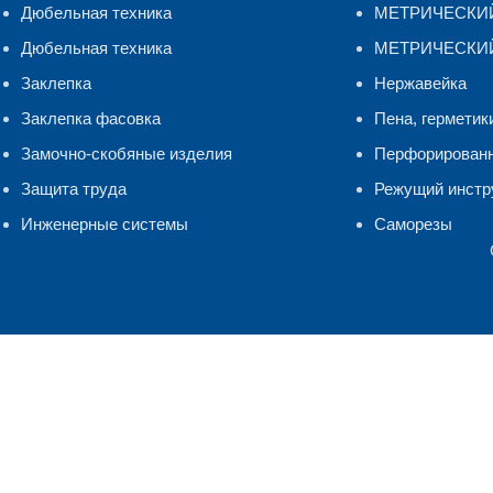
Дюбельная техника
МЕТРИЧЕСКИЙ 
Дюбельная техника
МЕТРИЧЕСКИЙ
Заклепка
Нержавейка
Заклепка фасовка
Пена, герметик
Замочно-скобяные изделия
Перфорирован
Защита труда
Режущий инстр
Инженерные системы
Саморезы
Мы используем файлы cookie и сервис Яндекс.Метрика для ана
Подробнее
Принять
Поиск
Главная
Начните печатать, чтобы увидеть продукты, которые вы ищете.
Каталог