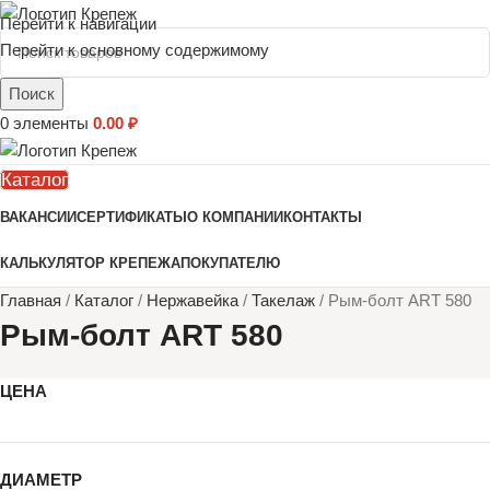
Перейти к навигации
Перейти к основному содержимому
Поиск
0
элементы
0.00
₽
Каталог
ВАКАНСИИ
СЕРТИФИКАТЫ
О КОМПАНИИ
КОНТАКТЫ
КАЛЬКУЛЯТОР КРЕПЕЖА
ПОКУПАТЕЛЮ
Главная
/
Каталог
/
Нержавейка
/
Такелаж
/
Рым-болт АRТ 580
Рым-болт АRТ 580
ЦЕНА
ДИАМЕТР