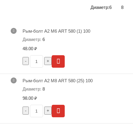
Диаметр:
6
8
Рым-болт А2 М6 АRТ 580 (1) 100
6
48.00
₽
Рым-болт А2 М8 АRТ 580 (25) 100
8
98.00
₽