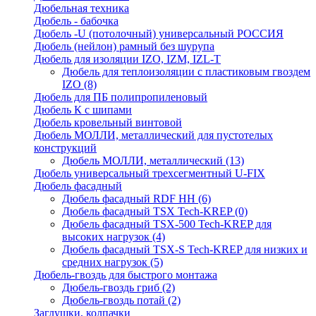
Дюбельная техника
Дюбель - бабочка
Дюбель -U (потолочный) универсальный РОССИЯ
Дюбель (нейлон) рамный без шурупа
Дюбель для изоляции IZO, IZM, IZL-T
Дюбель для теплоизоляции с пластиковым гвоздем
IZO
(8)
Дюбель для ПБ полипропиленовый
Дюбель К с шипами
Дюбель кровельный винтовой
Дюбель МОЛЛИ, металлический для пустотелых
конструкций
Дюбель МОЛЛИ, металлический
(13)
Дюбель универсальный трехсегментный U-FIX
Дюбель фасадный
Дюбель фасадный RDF НН
(6)
Дюбель фасадный TSX Tech-KREP
(0)
Дюбель фасадный TSX-500 Tech-KREP для
высоких нагрузок
(4)
Дюбель фасадный TSX-S Tech-KREP для низких и
средних нагрузок
(5)
Дюбель-гвоздь для быстрого монтажа
Дюбель-гвоздь гриб
(2)
Дюбель-гвоздь потай
(2)
Заглушки, колпачки