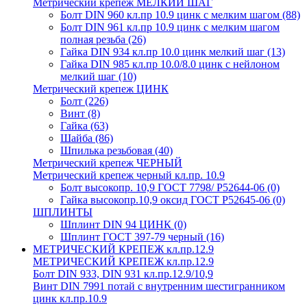
Метрический крепеж МЕЛКИЙ ШАГ
Болт DIN 960 кл.пр 10.9 цинк с мелким шагом
(88)
Болт DIN 961 кл.пр 10.9 цинк с мелким шагом
полная резьба
(26)
Гайка DIN 934 кл.пр 10.0 цинк мелкий шаг
(13)
Гайка DIN 985 кл.пр 10.0/8.0 цинк с нейлоном
мелкий шаг
(10)
Метрический крепеж ЦИНК
Болт
(226)
Винт
(8)
Гайка
(63)
Шайба
(86)
Шпилька резьбовая
(40)
Метрический крепеж ЧЕРНЫЙ
Метрический крепеж черный кл.пр. 10.9
Болт высокопр. 10,9 ГОСТ 7798/ Р52644-06
(0)
Гайка высокопр.10,9 оксид ГОСТ Р52645-06
(0)
ШПЛИНТЫ
Шплинт DIN 94 ЦИНК
(0)
Шплинт ГОСТ 397-79 черный
(16)
МЕТРИЧЕСКИЙ КРЕПЕЖ кл.пр.12.9
МЕТРИЧЕСКИЙ КРЕПЕЖ кл.пр.12.9
Болт DIN 933, DIN 931 кл.пр.12.9/10,9
Винт DIN 7991 потай с внутренним шестигранником
цинк кл.пр.10.9