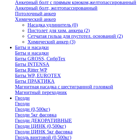
Анкерный болт с прямым крюком,желтопассированный
Анкерный болт, желтопассированный
Потолочный анкер
Химический анкер
Насадка,удлинитель
(0)
Пистолет для хим. анкера
(2)
Сетчатая гильза для пустотел. оснований
(2)
Химический анкер
(3)
Биты и насадки
Биты и насадки
Биты GROSS, СибрТех
Биты INTENSA
Биты Ritter WP
Биты WP, EUROTEX
Биты ПРАКТИКА
Магнитная насадка с шестигранной головкой
Магнитный переходник
Гвозди
Гвозди
Гвозди (0,500кг)
Гвозди 5кг фасовка
Гвозди ДЕКОРАТИВНЫЕ
Гвозди ЦИНК (0,500кг)
Гвозди ЦИНК 5кг фасовка
Гвоздь винтовой (0,500кг)