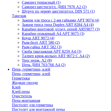
Саморез террасный
(1)
Саморез шестигр/гл. ДИН 7976 А2
(2)
Шуруп по дереву шестигр/гол. DIN 571
(1)
Такелаж
Зажим для троса с 2-мя гайками АРТ 9074
(4)
Зажим троса типа Duplex ART 8284 А4
(4)
Карабин винтовой д/соед. цепей ART9077
(3)
Карабин пожарный А4 АРТ 9075
(3)
Коуш ART 9073
(4)
Рым-болт АRТ 580
(2)
Рым-гайка АRТ 582
(3)
Скоба такелажная АРТ 8259 А4
(3)
Талреп крюк-кольцо ART 9072 С A4
(2)
Трос нерж. А2
(8)
Цепь ДИН 763/766 А4
(2)
Пена, герметики, клей
Пена, герметики, клей
Герметики
Жидкие гвозди
Клей
Клей-пена
Очиститель
Пена монтажная
Пистолет для герметика
Пистолет для монтажной пены