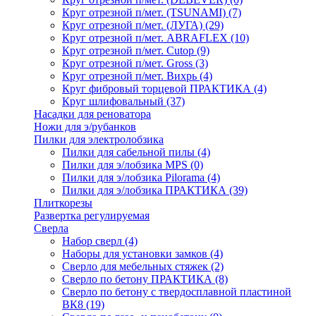
Круг отрезной п/мет. (TSUNAMI)
(7)
Круг отрезной п/мет. (ЛУГА)
(29)
Круг отрезной п/мет. ABRAFLEX
(10)
Круг отрезной п/мет. Cutop
(9)
Круг отрезной п/мет. Gross
(3)
Круг отрезной п/мет. Вихрь
(4)
Круг фибровый торцевой ПРАКТИКА
(4)
Круг шлифовальный
(37)
Насадки для реноватора
Ножи для э/рубанков
Пилки для электролобзика
Пилки для сабельной пилы
(4)
Пилки для э/лобзика MPS
(0)
Пилки для э/лобзика Pilorama
(4)
Пилки для э/лобзика ПРАКТИКА
(39)
Плиткорезы
Развертка регулируемая
Сверла
Набор сверл
(4)
Наборы для установки замков
(4)
Сверло для мебельных стяжек
(2)
Сверло по бетону ПРАКТИКА
(8)
Сверло по бетону с твердосплавной пластиной
ВК8
(19)