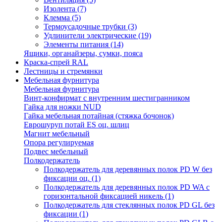
Изолента
(7)
Клемма
(5)
Термоусадочные трубки
(3)
Удлинители электрические
(19)
Элементы питания
(14)
Ящики, органайзеры, сумки, пояса
Краска-спрей RAL
Лестницы и стремянки
Мебельная фурнитура
Мебельная фурнитура
Винт-конфирмат с внутренним шестигранником
Гайка для ножки NUD
Гайка мебельная потайная (стяжка бочонок)
Еврошуруп потай ES оц. шлиц
Магнит мебельный
Опора регулируемая
Подвес мебельный
Полкодержатель
Полкодержатель для деревянных полок PD W без
фиксации оц.
(1)
Полкодержатель для деревянных полок PD WA с
горизонтальной фиксацией никель
(1)
Полкодержатель для стеклянных полок PD GL без
фиксации
(1)