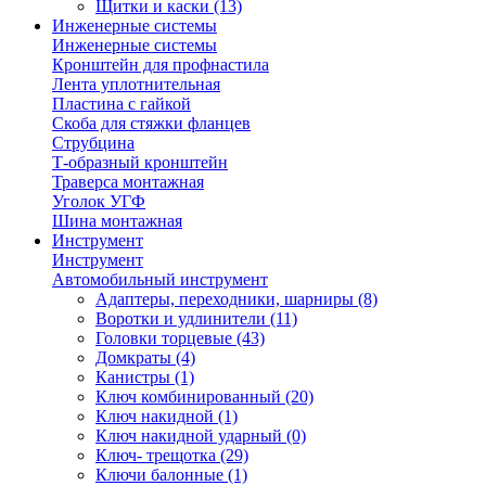
Щитки и каски
(13)
Инженерные системы
Инженерные системы
Кронштейн для профнастила
Лента уплотнительная
Пластина с гайкой
Скоба для стяжки фланцев
Струбцина
Т-образный кронштейн
Траверса монтажная
Уголок УГФ
Шина монтажная
Инструмент
Инструмент
Автомобильный инструмент
Адаптеры, переходники, шарниры
(8)
Воротки и удлинители
(11)
Головки торцевые
(43)
Домкраты
(4)
Канистры
(1)
Ключ комбинированный
(20)
Ключ накидной
(1)
Ключ накидной ударный
(0)
Ключ- трещотка
(29)
Ключи балонные
(1)