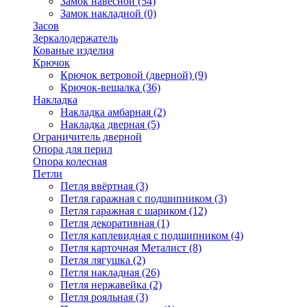
Замок навесной
(54)
Замок накладной
(0)
Засов
Зеркалодержатель
Кованые изделия
Крючок
Крючок ветровой (дверной)
(9)
Крючок-вешалка
(36)
Накладка
Накладка амбарная
(2)
Накладка дверная
(5)
Ограничитель дверной
Опора для перил
Опора колесная
Петли
Петля ввёртная
(3)
Петля гаражная с подшипником
(3)
Петля гаражная с шариком
(12)
Петля декоративная
(1)
Петля каплевидная с подшипником
(4)
Петля карточная Металист
(8)
Петля лягушка
(2)
Петля накладная
(26)
Петля нержавейка
(2)
Петля рояльная
(3)