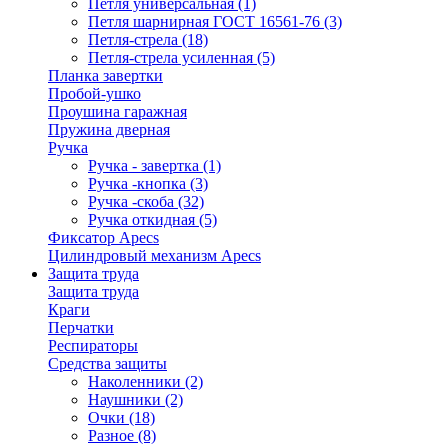
Петля универсальная
(1)
Петля шарнирная ГОСТ 16561-76
(3)
Петля-стрела
(18)
Петля-стрела усиленная
(5)
Планка завертки
Пробой-ушко
Проушина гаражная
Пружина дверная
Ручка
Ручка - завертка
(1)
Ручка -кнопка
(3)
Ручка -скоба
(32)
Ручка откидная
(5)
Фиксатор Apecs
Цилиндровый механизм Apecs
Защита труда
Защита труда
Краги
Перчатки
Респираторы
Средства защиты
Наколенники
(2)
Наушники
(2)
Очки
(18)
Разное
(8)