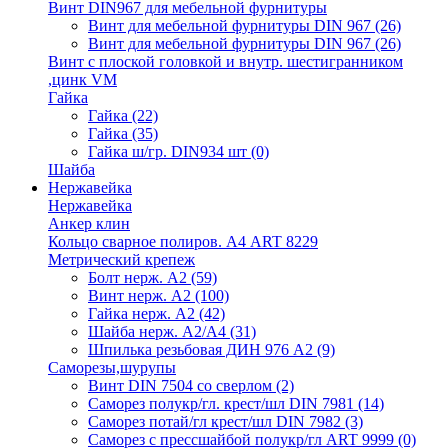
Винт DIN967 для мебельной фурнитуры
Винт для мебельной фурнитуры DIN 967
(26)
Винт для мебельной фурнитуры DIN 967
(26)
Винт с плоской головкой и внутр. шестигранником
,цинк VM
Гайка
Гайка
(22)
Гайка
(35)
Гайка ш/гр. DIN934 шт
(0)
Шайба
Нержавейка
Нержавейка
Анкер клин
Кольцо сварное полиров. А4 ART 8229
Метрический крепеж
Болт нерж. А2
(59)
Винт нерж. А2
(100)
Гайка нерж. А2
(42)
Шайба нерж. А2/А4
(31)
Шпилька резьбовая ДИН 976 А2
(9)
Саморезы,шурупы
Винт DIN 7504 со сверлом
(2)
Саморез полукр/гл. крест/шл DIN 7981
(14)
Саморез потай/гл крест/шл DIN 7982
(3)
Саморез с прессшайбой полукр/гл ART 9999
(0)