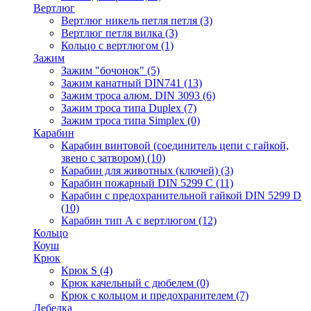
Вертлюг
Вертлюг никель петля петля
(3)
Вертлюг петля вилка
(3)
Кольцо с вертлюгом
(1)
Зажим
Зажим "бочонок"
(5)
Зажим канатный DIN741
(13)
Зажим троса алюм. DIN 3093
(6)
Зажим троса типа Duplex
(7)
Зажим троса типа Simplex
(0)
Карабин
Карабин винтовой (соединитель цепи с гайкой,
звено с затвором)
(10)
Карабин для животных (ключей)
(3)
Карабин пожарный DIN 5299 C
(11)
Карабин с предохранительной гайкой DIN 5299 D
(10)
Карабин тип А с вертлюгом
(12)
Кольцо
Коуш
Крюк
Крюк S
(4)
Крюк качельный с дюбелем
(0)
Крюк с кольцом и предохранителем
(7)
Лебедка