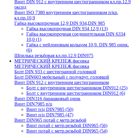
Винт DIN 912 с внутренним шестигранником кл.пр.12.9
оксид
Винт ISO 7380 внутренним шестигранником п/кр.
кл.пр.10,9
Гайка высокопрочная 12,9 DIN 934,DIN 985
Гайка высокопрочная DIN 934 12,9
(13)
Гайка высокопрочная соединительная DIN 6334
10,0
(1)
Гайка с нейлоновым кольцом 10,9. DIN 985 цинк.
(6)
Шпилька резьбовая кл.пр.12.9 DIN975
МЕТРИЧЕСКИЙ КРЕПЕЖ фасовка
МЕТРИЧЕСКИЙ КРЕПЕЖ фасовка
Болт DIN 933 с шестигранной головкой
Болт DIN603 мебельный с полукруг. головкой
Винт DIN 912 с внутренним шестигранником
Болт с внутренним шестигранником DIN912
(25)
Болт с внутренним шестигранником DIN912
(6)
Винт DIN316 барашковый цинк
Винт DIN7985 п/ц
Винт п/ц DIN7985
(50)
Винт п/ц DIN7985
(47)
Винт DIN965 потай с метр.резьбой
Винт потай с метр.резьбой DIN965
(56)
Винт потай с метр.резьбой DIN965
(54)