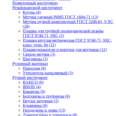
Разметочный инструмент
Резьбонарезной инструмент
Клупы
(4)
Метчик гаечный Р6М5 ГОСТ 1604-71
(13)
Метчик ручной комплектный ГОСТ 3266-81, 9 ХС
(28)
Плашка для трубной цилиндрической резьбы
ГОСТ 9740-71, 9ХС
(2)
Плашка круглая метрическая ГОСТ 9740-71, 9ХС,
класс точн. 6g
(31)
Плашкодержатели и воротки для метчиков
(12)
Сверло метчик
(3)
Шагомеры
(2)
Рулонный материал
Пароспан
(8)
Утеплитель напыляемый
(3)
Ручной инструмент
BAHCO
(0)
IRWIN
(4)
Бокорезы
(9)
Болторезы и труборезы
(6)
Бруски заточные
(2)
Буравчики
(0)
Гвоздодеры и ломы
(13)
Длинногубцы и тонконосы
(8)