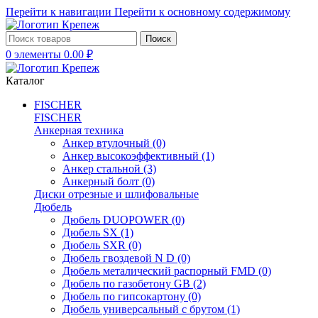
Перейти к навигации
Перейти к основному содержимому
Поиск
0
элементы
0.00
₽
Каталог
FISCHER
FISCHER
Анкерная техника
Анкер втулочный
(0)
Анкер высокоэффективный
(1)
Анкер стальной
(3)
Анкерный болт
(0)
Диски отрезные и шлифовальные
Дюбель
Дюбель DUOPOWER
(0)
Дюбель SX
(1)
Дюбель SXR
(0)
Дюбель гвоздевой N D
(0)
Дюбель металический распорный FMD
(0)
Дюбель по газобетону GB
(2)
Дюбель по гипсокартону
(0)
Дюбель универсальный с брутом
(1)