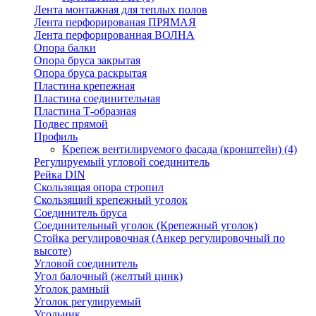
Лента монтажная для теплых полов
Лента перфорированая ПРЯМАЯ
Лента перфорированная ВОЛНА
Опора балки
Опора бруса закрытая
Опора бруса раскрытая
Пластина крепежная
Пластина соединительная
Пластина Т-образная
Подвес прямой
Профиль
Крепеж вентилируемого фасада (кронштейн)
(4)
Регулируемый угловой соединитель
Рейка DIN
Скользящая опора стропил
Скользящий крепежный уголок
Соединитель бруса
Соединительный уголок (Крепежный уголок)
Стойка регулировочная (Анкер регулировочный по
высоте)
Угловой соединитель
Угол балочный (желтый цинк)
Уголок рамный
Уголок регулируемый
Угольник