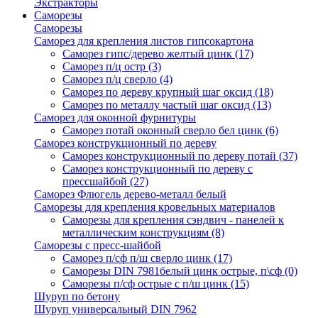
Экстракторы
Саморезы
Саморезы
Саморез для крепления листов гипсокартона
Саморез гипс/дерево желтый цинк
(17)
Саморез п/ц остр
(3)
Саморез п/ц сверло
(4)
Саморез по дереву крупный шаг оксид
(18)
Саморез по металлу частый шаг оксид
(13)
Саморез для оконной фурнитуры
Саморез потай оконный сверло бел цинк
(6)
Саморез конструкционный по дереву
Саморез конструкционный по дереву потай
(37)
Саморез конструкционный по дереву с
прессшайбой
(27)
Саморез Флюгель дерево-металл белый
Саморезы для крепления кровельных материалов
Саморезы для крепления сэндвич - панелей к
металлическим конструкциям
(8)
Саморезы с пресс-шайбой
Саморез п/сф п/ш сверло цинк
(17)
Саморезы DIN 7981белый цинк острые, п\сф
(0)
Саморезы п/сф острые с п/ш цинк
(15)
Шуруп по бетону
Шуруп универсальный DIN 7962