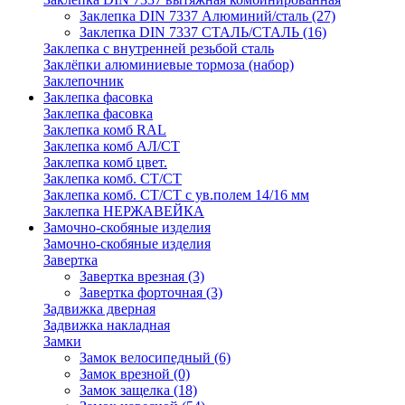
Заклепка DIN 7337 Алюминий/сталь
(27)
Заклепка DIN 7337 СТАЛЬ/СТАЛЬ
(16)
Заклепка с внутренней резьбой сталь
Заклёпки алюминиевые тормоза (набор)
Заклепочник
Заклепка фасовка
Заклепка фасовка
Заклепка комб RAL
Заклепка комб АЛ/СТ
Заклепка комб цвет.
Заклепка комб. СТ/СТ
Заклепка комб. СТ/СТ с ув.полем 14/16 мм
Заклепка НЕРЖАВЕЙКА
Замочно-скобяные изделия
Замочно-скобяные изделия
Завертка
Завертка врезная
(3)
Завертка форточная
(3)
Задвижка дверная
Задвижка накладная
Замки
Замок велосипедный
(6)
Замок врезной
(0)
Замок защелка
(18)