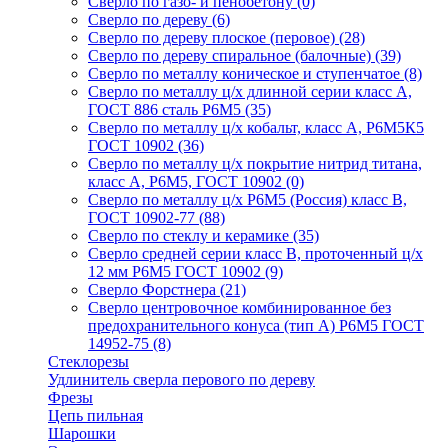
Сверло по газо- и пенобетону
(0)
Сверло по дереву
(6)
Сверло по дереву плоское (перовое)
(28)
Сверло по дереву спиральное (балочные)
(39)
Сверло по металлу коническое и ступенчатое
(8)
Сверло по металлу ц/х длинной серии класс А,
ГОСТ 886 сталь Р6М5
(35)
Сверло по металлу ц/х кобальт, класс А, Р6М5К5
ГОСТ 10902
(36)
Сверло по металлу ц/х покрытие нитрид титана,
класс А, Р6М5, ГОСТ 10902
(0)
Сверло по металлу ц/х Р6М5 (Россия) класс В,
ГОСТ 10902-77
(88)
Сверло по стеклу и керамике
(35)
Сверло средней серии класс В, проточенный ц/х
12 мм Р6М5 ГОСТ 10902
(9)
Сверло Форстнера
(21)
Сверло центровочное комбинированное без
предохранительного конуса (тип А) Р6М5 ГОСТ
14952-75
(8)
Стеклорезы
Удлинитель сверла перового по дереву
Фрезы
Цепь пильная
Шарошки