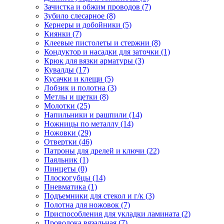
Зачистка и обжим проводов
(7)
Зубило слесарное
(8)
Кернеры и добойники
(5)
Киянки
(7)
Клеевые пистолеты и стержни
(8)
Кондуктор и насадки для заточки
(1)
Крюк для вязки арматуры
(3)
Кувалды
(17)
Кусачки и клещи
(5)
Лобзик и полотна
(3)
Метлы и щетки
(8)
Молотки
(25)
Напильники и рашпили
(14)
Ножницы по металлу
(14)
Ножовки
(29)
Отвертки
(46)
Патроны для дрелей и ключи
(22)
Паяльник
(1)
Пинцеты
(0)
Плоскогубцы
(14)
Пневматика
(1)
Подъемники для стекол и г/к
(3)
Полотна для ножовок
(7)
Приспособления для укладки ламината
(2)
Проволока вязальная
(7)