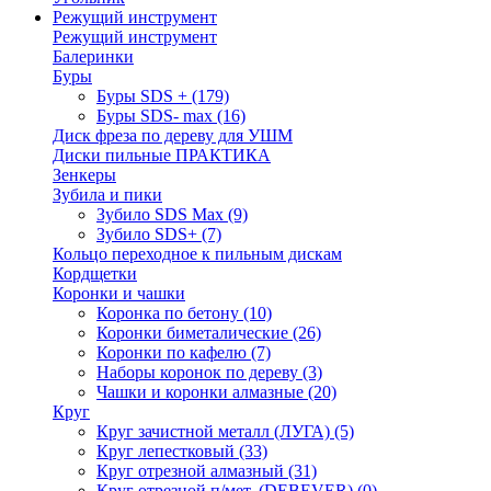
Режущий инструмент
Режущий инструмент
Балеринки
Буры
Буры SDS +
(179)
Буры SDS- max
(16)
Диск фреза по дереву для УШМ
Диски пильные ПРАКТИКА
Зенкеры
Зубила и пики
Зубило SDS Max
(9)
Зубило SDS+
(7)
Кольцо переходное к пильным дискам
Кордщетки
Коронки и чашки
Коронка по бетону
(10)
Коронки биметалические
(26)
Коронки по кафелю
(7)
Наборы коронок по дереву
(3)
Чашки и коронки алмазные
(20)
Круг
Круг зачистной металл (ЛУГА)
(5)
Круг лепестковый
(33)
Круг отрезной алмазный
(31)
Круг отрезной п/мет. (DEBEVER)
(0)