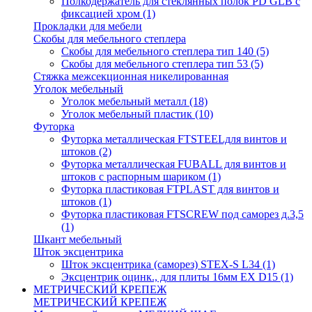
Полкодержатель для стеклянных полок PD GLВ с
фиксацией хром
(1)
Прокладки для мебели
Скобы для мебельного степлера
Скобы для мебельного степлера тип 140
(5)
Скобы для мебельного степлера тип 53
(5)
Стяжка межсекционная никелированная
Уголок мебельный
Уголок мебельный металл
(18)
Уголок мебельный пластик
(10)
Футорка
Футорка металлическая FTSTEELдля винтов и
штоков
(2)
Футорка металлическая FUBALL для винтов и
штоков с распорным шариком
(1)
Футорка пластиковая FTPLAST для винтов и
штоков
(1)
Футорка пластиковая FTSCREW под саморез д.3,5
(1)
Шкант мебельный
Шток эксцентрика
Шток эксцентрика (саморез) STEX-S L34
(1)
Эксцентрик оцинк., для плиты 16мм EX D15
(1)
МЕТРИЧЕСКИЙ КРЕПЕЖ
МЕТРИЧЕСКИЙ КРЕПЕЖ