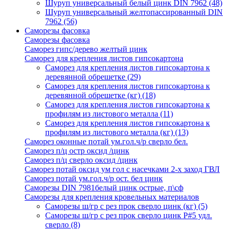
Шуруп универсальный белый цинк DIN 7962
(48)
Шуруп универсальный желтопассированный DIN
7962
(56)
Саморезы фасовка
Саморезы фасовка
Саморез гипс/дерево желтый цинк
Саморез для крепления листов гипсокартона
Саморез для крепления листов гипсокартона к
деревянной обрешетке
(29)
Саморез для крепления листов гипсокартона к
деревянной обрешетке (кг)
(18)
Саморез для крепления листов гипсокартона к
профилям из листового металла
(11)
Саморез для крепления листов гипсокартона к
профилям из листового металла (кг)
(13)
Саморез оконные потай ум.гол.ч/р сверло бел.
Саморез п/ц остр оксид /цинк
Саморез п/ц сверло оксид /цинк
Саморез потай оксид ум гол с насечками 2-х заход ГВЛ
Саморез потай ум.гол.ч/р ост. бел цинк
Саморезы DIN 7981белый цинк острые, п\сф
Саморезы для крепления кровельных материалов
Саморезы ш/гр с рез прок сверло цинк (кг)
(5)
Саморезы ш/гр с рез прок сверло цинк P#5 удл.
сверло
(8)