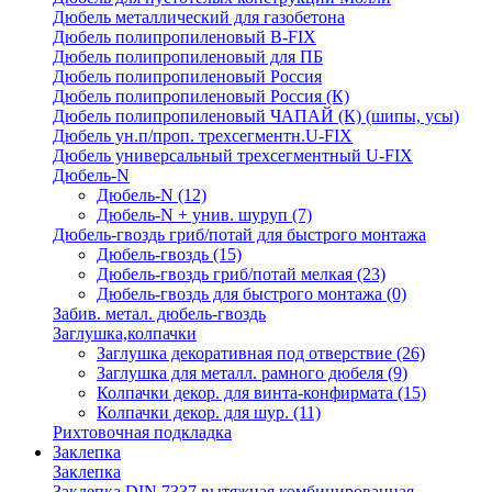
Дюбель металлический для газобетона
Дюбель полипропиленовый В-FIX
Дюбель полипропиленовый для ПБ
Дюбель полипропиленовый Россия
Дюбель полипропиленовый Россия (К)
Дюбель полипропиленовый ЧАПАЙ (К) (шипы, усы)
Дюбель ун.п/проп. трехсегментн.U-FIX
Дюбель универсальный трехсегментный U-FIX
Дюбель-N
Дюбель-N
(12)
Дюбель-N + унив. шуруп
(7)
Дюбель-гвоздь гриб/потай для быстрого монтажа
Дюбель-гвоздь
(15)
Дюбель-гвоздь гриб/потай мелкая
(23)
Дюбель-гвоздь для быстрого монтажа
(0)
Забив. метал. дюбель-гвоздь
Заглушка,колпачки
Заглушка декоративная под отверствие
(26)
Заглушка для металл. рамного дюбеля
(9)
Колпачки декор. для винта-конфирмата
(15)
Колпачки декор. для шур.
(11)
Рихтовочная подкладка
Заклепка
Заклепка
Заклепка DIN 7337 вытяжная комбинированная