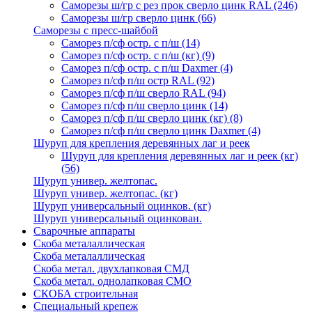
Саморезы ш/гр с рез прок сверло цинк RAL
(246)
Саморезы ш/гр сверло цинк
(66)
Саморезы с пресс-шайбой
Саморез п/сф остр. с п/ш
(14)
Саморез п/сф остр. с п/ш (кг)
(9)
Саморез п/сф остр. с п/ш Daxmer
(4)
Саморез п/сф п/ш остр RAL
(92)
Саморез п/сф п/ш сверло RAL
(94)
Саморез п/сф п/ш сверло цинк
(14)
Саморез п/сф п/ш сверло цинк (кг)
(8)
Саморез п/сф п/ш сверло цинк Daxmer
(4)
Шуруп для крепления деревянных лаг и реек
Шуруп для крепления деревянных лаг и реек (кг)
(56)
Шуруп универ. желтопас.
Шуруп универ. желтопас. (кг)
Шуруп универсальный оцинков. (кг)
Шуруп универсальный оцинкован.
Сварочные аппараты
Скоба металаллическая
Скоба металаллическая
Скоба метал. двухлапковая СМД
Скоба метал. однолапковая СМО
СКОБА строительная
Специальный крепеж