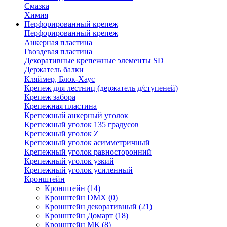
Смазка
Химия
Перфорированный крепеж
Перфорированный крепеж
Анкерная пластина
Гвоздевая пластина
Декоративные крепежные элементы SD
Держатель балки
Кляймер, Блок-Хаус
Крепеж для лестниц (держатель д/ступеней)
Крепеж забора
Крепежная пластина
Крепежный анкерный уголок
Крепежный уголок 135 градусов
Крепежный уголок Z
Крепежный уголок асимметричный
Крепежный уголок равносторонний
Крепежный уголок узкий
Крепежный уголок усиленный
Кронштейн
Кронштейн
(14)
Кронштейн DMX
(0)
Кронштейн декоративный
(21)
Кронштейн Домарт
(18)
Кронштейн МК
(8)