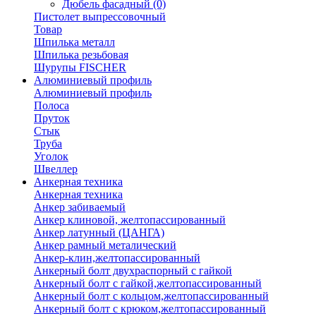
Дюбель фасадный
(0)
Пистолет выпрессовочный
Товар
Шпилька металл
Шпилька резьбовая
Шурупы FISCHER
Алюминиевый профиль
Алюминиевый профиль
Полоса
Пруток
Стык
Труба
Уголок
Швеллер
Анкерная техника
Анкерная техника
Анкер забиваемый
Анкер клиновой, желтопассированный
Анкер латунный (ЦАНГА)
Анкер рамный металический
Анкер-клин,желтопассированный
Анкерный болт двухраспорный с гайкой
Анкерный болт с гайкой,желтопассированный
Анкерный болт с кольцом,желтопассированный
Анкерный болт с крюком,желтопассированный