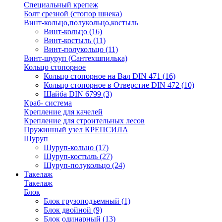
Специальный крепеж
Болт срезной (стопор шнека)
Винт-кольцо,полукольцо,костыль
Винт-кольцо
(16)
Винт-костыль
(11)
Винт-полукольцо
(11)
Винт-шуруп (Сантехшпилька)
Кольцо стопорное
Кольцо cтопорное на Вал DIN 471
(16)
Кольцо стопорное в Отверстие DIN 472
(10)
Шайба DIN 6799
(3)
Краб- система
Крепление для качелей
Крепление для строительных лесов
Пружинный узел КРЕПСИЛА
Шуруп
Шуруп-кольцо
(17)
Шуруп-костыль
(27)
Шуруп-полукольцо
(24)
Такелаж
Такелаж
Блок
Блок грузоподъемный
(1)
Блок двойной
(9)
Блок одинарный
(13)