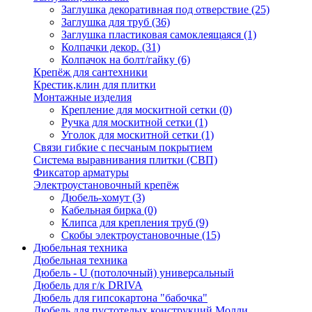
Заглушка декоративная под отверствие
(25)
Заглушка для труб
(36)
Заглушка пластиковая самоклеящаяся
(1)
Колпачки декор.
(31)
Колпачок на болт/гайку
(6)
Крепёж для сантехники
Крестик,клин для плитки
Монтажные изделия
Крепление для москитной сетки
(0)
Ручка для москитной сетки
(1)
Уголок для москитной сетки
(1)
Связи гибкие с песчаным покрытием
Система выравнивания плитки (СВП)
Фиксатор арматуры
Электроустановочный крепёж
Дюбель-хомут
(3)
Кабельная бирка
(0)
Клипса для крепления труб
(9)
Скобы электроустановочные
(15)
Дюбельная техника
Дюбельная техника
Дюбель - U (потолочный) универсальный
Дюбель для г/к DRIVA
Дюбель для гипсокартона "бабочка"
Дюбель для пустотелых конструкций Молли