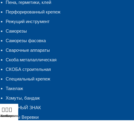
Пена, герметики, клей
Перфорированный крепеж
Режущий инструмент
Саморезы
Саморезы фасовка
Сварочные аппараты
Скоба металаллическая
СКОБА строительная
Специальный крепеж
Такелаж
Хомуты, бандаж
ЧЕСТНЫЙ ЗНАК
лавная
Каталог
Корзина
Шнуры Веревки
Шуруп-кольцо,костыль.полукольцо