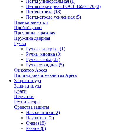
Петля универсальная
(1)
Петля шарнирная ГОСТ 16561-76
(3)
Петля-стрела
(18)
Петля-стрела усиленная
(5)
Планка завертки
Пробой-ушко
Проушина гаражная
Пружина дверная
Ручка
Ручка - завертка
(1)
Ручка -кнопка
(3)
Ручка -скоба
(32)
Ручка откидная
(5)
Фиксатор Apecs
Цилиндровый механизм Apecs
Защита труда
Защита труда
Краги
Перчатки
Респираторы
Средства защиты
Наколенники
(2)
Наушники
(2)
Очки
(18)
Разное
(8)