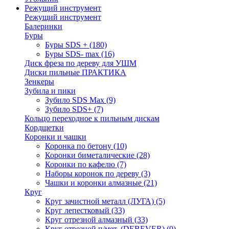
Режущий инструмент
Режущий инструмент
Балеринки
Буры
Буры SDS +
(180)
Буры SDS- max
(16)
Диск фреза по дереву для УШМ
Диски пильные ПРАКТИКА
Зенкеры
Зубила и пики
Зубило SDS Max
(9)
Зубило SDS+
(7)
Кольцо переходное к пильным дискам
Кордщетки
Коронки и чашки
Коронка по бетону
(10)
Коронки биметалические
(28)
Коронки по кафелю
(7)
Наборы коронок по дереву
(3)
Чашки и коронки алмазные
(21)
Круг
Круг зачистной металл (ЛУГА)
(5)
Круг лепестковый
(33)
Круг отрезной алмазный
(33)
Круг отрезной п/мет. (DEBEVER)
(0)