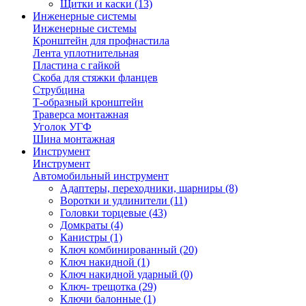
Щитки и каски
(13)
Инженерные системы
Инженерные системы
Кронштейн для профнастила
Лента уплотнительная
Пластина с гайкой
Скоба для стяжки фланцев
Струбцина
Т-образный кронштейн
Траверса монтажная
Уголок УГФ
Шина монтажная
Инструмент
Инструмент
Автомобильный инструмент
Адаптеры, переходники, шарниры
(8)
Воротки и удлинители
(11)
Головки торцевые
(43)
Домкраты
(4)
Канистры
(1)
Ключ комбинированный
(20)
Ключ накидной
(1)
Ключ накидной ударный
(0)
Ключ- трещотка
(29)
Ключи балонные
(1)