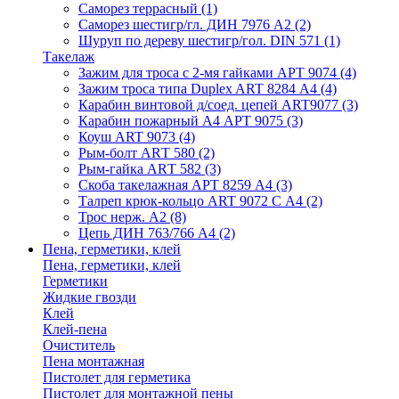
Саморез террасный
(1)
Саморез шестигр/гл. ДИН 7976 А2
(2)
Шуруп по дереву шестигр/гол. DIN 571
(1)
Такелаж
Зажим для троса с 2-мя гайками АРТ 9074
(4)
Зажим троса типа Duplex ART 8284 А4
(4)
Карабин винтовой д/соед. цепей ART9077
(3)
Карабин пожарный А4 АРТ 9075
(3)
Коуш ART 9073
(4)
Рым-болт АRТ 580
(2)
Рым-гайка АRТ 582
(3)
Скоба такелажная АРТ 8259 А4
(3)
Талреп крюк-кольцо ART 9072 С A4
(2)
Трос нерж. А2
(8)
Цепь ДИН 763/766 А4
(2)
Пена, герметики, клей
Пена, герметики, клей
Герметики
Жидкие гвозди
Клей
Клей-пена
Очиститель
Пена монтажная
Пистолет для герметика
Пистолет для монтажной пены