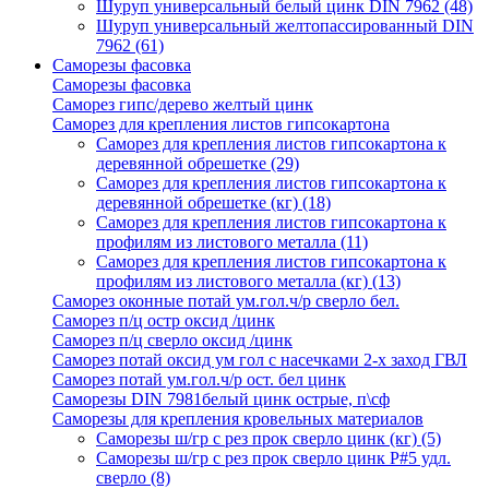
Шуруп универсальный белый цинк DIN 7962
(48)
Шуруп универсальный желтопассированный DIN
7962
(61)
Саморезы фасовка
Саморезы фасовка
Саморез гипс/дерево желтый цинк
Саморез для крепления листов гипсокартона
Саморез для крепления листов гипсокартона к
деревянной обрешетке
(29)
Саморез для крепления листов гипсокартона к
деревянной обрешетке (кг)
(18)
Саморез для крепления листов гипсокартона к
профилям из листового металла
(11)
Саморез для крепления листов гипсокартона к
профилям из листового металла (кг)
(13)
Саморез оконные потай ум.гол.ч/р сверло бел.
Саморез п/ц остр оксид /цинк
Саморез п/ц сверло оксид /цинк
Саморез потай оксид ум гол с насечками 2-х заход ГВЛ
Саморез потай ум.гол.ч/р ост. бел цинк
Саморезы DIN 7981белый цинк острые, п\сф
Саморезы для крепления кровельных материалов
Саморезы ш/гр с рез прок сверло цинк (кг)
(5)
Саморезы ш/гр с рез прок сверло цинк P#5 удл.
сверло
(8)