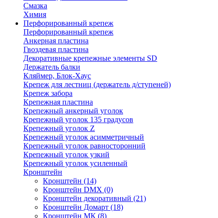
Смазка
Химия
Перфорированный крепеж
Перфорированный крепеж
Анкерная пластина
Гвоздевая пластина
Декоративные крепежные элементы SD
Держатель балки
Кляймер, Блок-Хаус
Крепеж для лестниц (держатель д/ступеней)
Крепеж забора
Крепежная пластина
Крепежный анкерный уголок
Крепежный уголок 135 градусов
Крепежный уголок Z
Крепежный уголок асимметричный
Крепежный уголок равносторонний
Крепежный уголок узкий
Крепежный уголок усиленный
Кронштейн
Кронштейн
(14)
Кронштейн DMX
(0)
Кронштейн декоративный
(21)
Кронштейн Домарт
(18)
Кронштейн МК
(8)