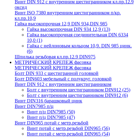
Винт DIN 912 с внутренним шестигранником кл.пр.12.9
оксид
Винт ISO 7380 внутренним шестигранником п/кр.
кл.пр.10,9
Гайка высокопрочная 12,9 DIN 934,DIN 985
Гайка высокопрочная DIN 934 12,9
(13)
Гайка высокопрочная соединительная DIN 6334
10,0
(1)
Гайка с нейлоновым кольцом 10,9. DIN 985 цинк.
(6)
Шпилька резьбовая кл.пр.12.9 DIN975
МЕТРИЧЕСКИЙ КРЕПЕЖ фасовка
МЕТРИЧЕСКИЙ КРЕПЕЖ фасовка
Болт DIN 933 с шестигранной головкой
Болт DIN603 мебельный с полукруг. головкой
Винт DIN 912 с внутренним шестигранником
Болт с внутренним шестигранником DIN912
(25)
Болт с внутренним шестигранником DIN912
(6)
Винт DIN316 барашковый цинк
Винт DIN7985 п/ц
Винт п/ц DIN7985
(50)
Винт п/ц DIN7985
(47)
Винт DIN965 потай с метр.резьбой
Винт потай с метр.резьбой DIN965
(56)
Винт потай с метр.резьбой DIN965
(54)