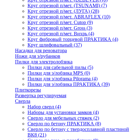
Круг отрезной п/мет. (TSUNAMI)
(7)
Круг отрезной п/мет. (ЛУГА)
(28)
Круг отрезной п/мет. ABRAFLEX
(10)
Круг отрезной п/мет. Cutop
(9)
Круг отрезной п/мет. Gross
(3)
Круг отрезной п/мет. Вихрь
(4)
Круг фибровый торцевой ПРАКТИКА
(4)
Круг шлифовальный
(37)
Насадки для реноватора
Ножи для э/рубанков
Пилки для электролобзика
Пилки для сабельной пилы
(5)
Пилки для э/лобзика MPS
(0)
Пилки для э/лобзика Pilorama
(4)
Пилки для э/лобзика ПРАКТИКА
(39)
Плиткорезы
Развертка регулируемая
Сверла
Набор сверл
(4)
Наборы для установки замков
(4)
Сверло для мебельных стяжек
(2)
Сверло по бетону ПРАКТИКА
(8)
Сверло по бетону с твердосплавной пластиной
ВК8
(21)