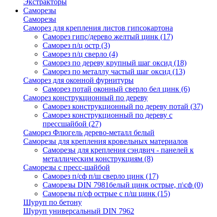
Экстракторы
Саморезы
Саморезы
Саморез для крепления листов гипсокартона
Саморез гипс/дерево желтый цинк
(17)
Саморез п/ц остр
(3)
Саморез п/ц сверло
(4)
Саморез по дереву крупный шаг оксид
(18)
Саморез по металлу частый шаг оксид
(13)
Саморез для оконной фурнитуры
Саморез потай оконный сверло бел цинк
(6)
Саморез конструкционный по дереву
Саморез конструкционный по дереву потай
(37)
Саморез конструкционный по дереву с
прессшайбой
(27)
Саморез Флюгель дерево-металл белый
Саморезы для крепления кровельных материалов
Саморезы для крепления сэндвич - панелей к
металлическим конструкциям
(8)
Саморезы с пресс-шайбой
Саморез п/сф п/ш сверло цинк
(17)
Саморезы DIN 7981белый цинк острые, п\сф
(0)
Саморезы п/сф острые с п/ш цинк
(15)
Шуруп по бетону
Шуруп универсальный DIN 7962