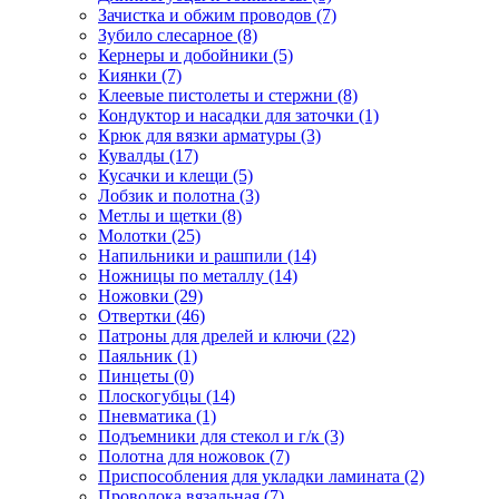
Зачистка и обжим проводов
(7)
Зубило слесарное
(8)
Кернеры и добойники
(5)
Киянки
(7)
Клеевые пистолеты и стержни
(8)
Кондуктор и насадки для заточки
(1)
Крюк для вязки арматуры
(3)
Кувалды
(17)
Кусачки и клещи
(5)
Лобзик и полотна
(3)
Метлы и щетки
(8)
Молотки
(25)
Напильники и рашпили
(14)
Ножницы по металлу
(14)
Ножовки
(29)
Отвертки
(46)
Патроны для дрелей и ключи
(22)
Паяльник
(1)
Пинцеты
(0)
Плоскогубцы
(14)
Пневматика
(1)
Подъемники для стекол и г/к
(3)
Полотна для ножовок
(7)
Приспособления для укладки ламината
(2)
Проволока вязальная
(7)