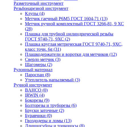
Разметочный инструмент
Резьбонарезной инструмент
Клупы
(4)
Метчик гаечный Р6М5 ГОСТ 1604-71
(13)
Метчик ручной комплектный ГОСТ 3266-81, 9 ХС
(28)
Плашка для трубной цилиндрической резьбы
ГОСТ 9740-71, 9ХС
(2)
Плашка круглая метрическая ГОСТ 9740-71, 9ХС,
класс точн. 6g
(31)
Плашкодержатели и воротки для метчиков
(12)
Сверло метчик
(3)
Шагомеры
(2)
Рулонный материал
Пароспан
(8)
Утеплитель напыляемый
(3)
Ручной инструмент
BAHCO
(0)
IRWIN
(4)
Бокорезы
(9)
Болторезы и труборезы
(6)
Бруски заточные
(2)
Буравчики
(0)
Гвоздодеры и ломы
(13)
Длинногубцы и тонконосы
(8)