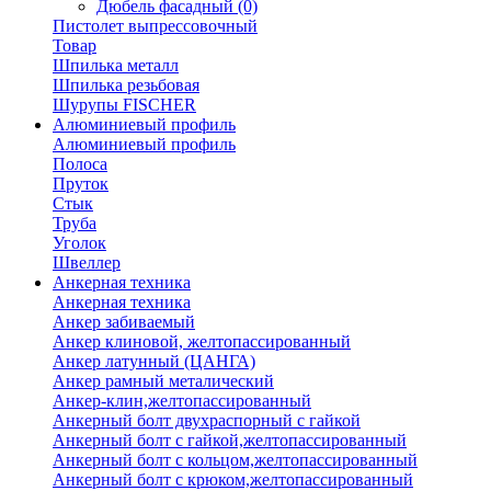
Дюбель фасадный
(0)
Пистолет выпрессовочный
Товар
Шпилька металл
Шпилька резьбовая
Шурупы FISCHER
Алюминиевый профиль
Алюминиевый профиль
Полоса
Пруток
Стык
Труба
Уголок
Швеллер
Анкерная техника
Анкерная техника
Анкер забиваемый
Анкер клиновой, желтопассированный
Анкер латунный (ЦАНГА)
Анкер рамный металический
Анкер-клин,желтопассированный
Анкерный болт двухраспорный с гайкой
Анкерный болт с гайкой,желтопассированный
Анкерный болт с кольцом,желтопассированный
Анкерный болт с крюком,желтопассированный