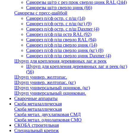
Саморезы ш/гр с рез прок сверло цинк RAL
(244)
Саморезы ш/гр сверло цинк
(66)
Саморезы с пресс-шайбой
Саморез п/сф остр. с п/ш
(14)
Саморез п/сф остр. с п/ш (кг)
(9)
Саморез п/сф остр. с п/ш Daxmer
(4)
Саморез п/сф п/ш остр RAL
(92)
Саморез п/сф п/ш сверло RAL
(94)
Саморез п/сф п/ш сверло цинк
(14)
Саморез п/сф п/ш сверло цинк (кг)
(8)
Саморез п/сф п/ш сверло цинк Daxmer
(4)
Шуруп для крепления деревянных лаг и реек
Шуруп для крепления деревянных лаг и реек (кг)
(56)
Шуруп универ. желтопас.
Шуруп универ. желтопас. (кг)
Шуруп универсальный оцинков. (кг)
Шуруп универсальный оцинкован.
Сварочные аппараты
Скоба металаллическая
Скоба металаллическая
Скоба метал. двухлапковая СМД
Скоба метал. однолапковая СМО
СКОБА строительная
Специальный крепеж