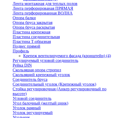
Лента монтажная для теплых полов
Лента перфорированая ПРЯМАЯ
Лента перфорированная ВОЛНА
Опора балки
Опора бруса закрытая
Опора бруса раскрытая
Пластина крепежная
Пластина соединительная
Пластина Т-образная
Подвес прямой
Профиль
Крепеж вентилируемого фасада (кронштейн)
(4)
Регулируемый угловой соединитель
Рейка DIN
Скользящая опора стропил
Скользящий крепежный уголок
Соединитель бруса
Соединительный уголок (Крепежный уголок)
Стойка регулировочная (Анкер регулировочный по
высоте)
Угловой соединитель
Угол балочный (желтый цинк)
Уголок рамный
Уголок регулируемый
Угольник