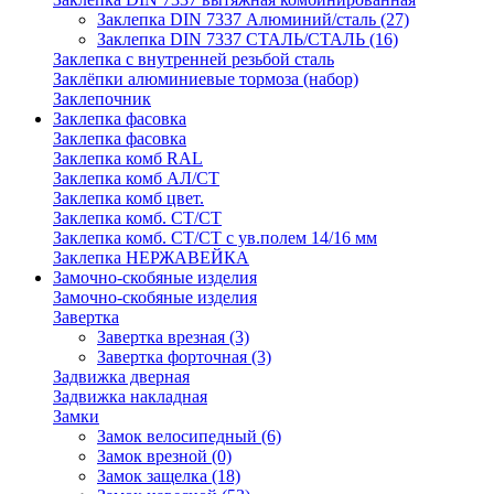
Заклепка DIN 7337 Алюминий/сталь
(27)
Заклепка DIN 7337 СТАЛЬ/СТАЛЬ
(16)
Заклепка с внутренней резьбой сталь
Заклёпки алюминиевые тормоза (набор)
Заклепочник
Заклепка фасовка
Заклепка фасовка
Заклепка комб RAL
Заклепка комб АЛ/СТ
Заклепка комб цвет.
Заклепка комб. СТ/СТ
Заклепка комб. СТ/СТ с ув.полем 14/16 мм
Заклепка НЕРЖАВЕЙКА
Замочно-скобяные изделия
Замочно-скобяные изделия
Завертка
Завертка врезная
(3)
Завертка форточная
(3)
Задвижка дверная
Задвижка накладная
Замки
Замок велосипедный
(6)
Замок врезной
(0)
Замок защелка
(18)