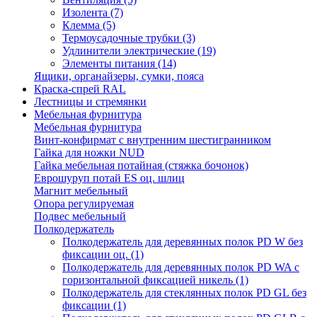
Изолента
(7)
Клемма
(5)
Термоусадочные трубки
(3)
Удлинители электрические
(19)
Элементы питания
(14)
Ящики, органайзеры, сумки, пояса
Краска-спрей RAL
Лестницы и стремянки
Мебельная фурнитура
Мебельная фурнитура
Винт-конфирмат с внутренним шестигранником
Гайка для ножки NUD
Гайка мебельная потайная (стяжка бочонок)
Еврошуруп потай ES оц. шлиц
Магнит мебельный
Опора регулируемая
Подвес мебельный
Полкодержатель
Полкодержатель для деревянных полок PD W без
фиксации оц.
(1)
Полкодержатель для деревянных полок PD WA с
горизонтальной фиксацией никель
(1)
Полкодержатель для стеклянных полок PD GL без
фиксации
(1)