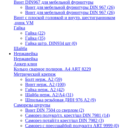
Винт DIN967 для мебельной фурнитуры
Винт для мебельной фурнитуры DIN 967
(26)
Винт для мебельной фурнитуры DIN 967
(26)
Винт с плоской головкой и внутр. шестигранником
,цинк VM
Гайка
Гайка
(22)
Гайка
(35)
Гайка ш/гр. DIN934 шт
(0)
Шайба
Нержавейка
Нержавейка
Анкер клин
Кольцо сварное полиров. А4 ART 8229
Метрический крепеж
Болт нерж. А2
(59)
Винт нерж. А2
(100)
Гайка нерж. А2
(42)
Шайба нерж. А2/А4
(31)
Шпилька резьбовая ДИН 976 А2
(9)
Саморезы,шурупы
Винт DIN 7504 со сверлом
(2)
Саморез полукр/гл. крест/шл DIN 7981
(14)
Саморез потай/гл крест/шл DIN 7982
(3)
Саморез с прессшайбой полукр/гл ART 9999
(0)