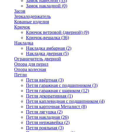
Замок навесной
(53)
Замок накладной
(0)
Засов
Зеркалодержатель
Кованые изделия
Крючок
Крючок ветровой (дверной)
(9)
Крючок-вешалка
(36)
Накладка
Накладка амбарная
(2)
Накладка дверная
(5)
Ограничитель дверной
Опора для перил
Опора колесная
Петли
Петля ввёртная
(3)
Петля гаражная с подшипником
(3)
Петля гаражная с шариком
(12)
Петля декоративная
(1)
Петля каплевидная с подшипником
(4)
Петля карточная Металист
(8)
Петля лягушка
(2)
Петля накладная
(26)
Петля нержавейка
(2)
Петля рояльная
(3)