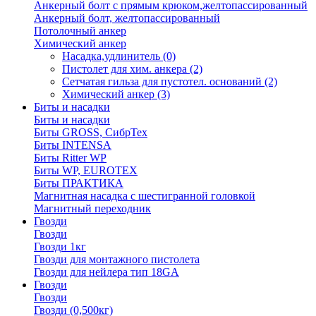
Анкерный болт с прямым крюком,желтопассированный
Анкерный болт, желтопассированный
Потолочный анкер
Химический анкер
Насадка,удлинитель
(0)
Пистолет для хим. анкера
(2)
Сетчатая гильза для пустотел. оснований
(2)
Химический анкер
(3)
Биты и насадки
Биты и насадки
Биты GROSS, СибрТех
Биты INTENSA
Биты Ritter WP
Биты WP, EUROTEX
Биты ПРАКТИКА
Магнитная насадка с шестигранной головкой
Магнитный переходник
Гвозди
Гвозди
Гвозди 1кг
Гвозди для монтажного пистолета
Гвозди для нейлера тип 18GA
Гвозди
Гвозди
Гвозди (0,500кг)