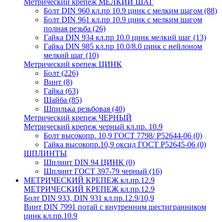
Метрический крепеж МЕЛКИЙ ШАГ
Болт DIN 960 кл.пр 10.9 цинк с мелким шагом
(88)
Болт DIN 961 кл.пр 10.9 цинк с мелким шагом
полная резьба
(26)
Гайка DIN 934 кл.пр 10.0 цинк мелкий шаг
(13)
Гайка DIN 985 кл.пр 10.0/8.0 цинк с нейлоном
мелкий шаг
(10)
Метрический крепеж ЦИНК
Болт
(226)
Винт
(8)
Гайка
(63)
Шайба
(85)
Шпилька резьбовая
(40)
Метрический крепеж ЧЕРНЫЙ
Метрический крепеж черный кл.пр. 10.9
Болт высокопр. 10,9 ГОСТ 7798/ Р52644-06
(0)
Гайка высокопр.10,9 оксид ГОСТ Р52645-06
(0)
ШПЛИНТЫ
Шплинт DIN 94 ЦИНК
(0)
Шплинт ГОСТ 397-79 черный
(16)
МЕТРИЧЕСКИЙ КРЕПЕЖ кл.пр.12.9
МЕТРИЧЕСКИЙ КРЕПЕЖ кл.пр.12.9
Болт DIN 933, DIN 931 кл.пр.12.9/10,9
Винт DIN 7991 потай с внутренним шестигранником
цинк кл.пр.10.9