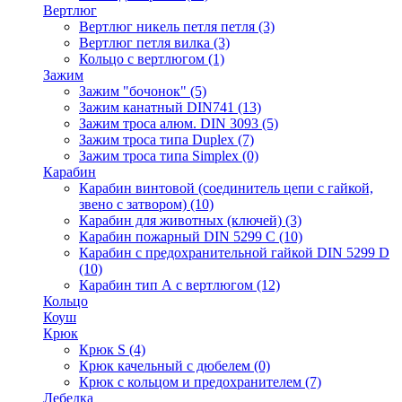
Вертлюг
Вертлюг никель петля петля
(3)
Вертлюг петля вилка
(3)
Кольцо с вертлюгом
(1)
Зажим
Зажим "бочонок"
(5)
Зажим канатный DIN741
(13)
Зажим троса алюм. DIN 3093
(5)
Зажим троса типа Duplex
(7)
Зажим троса типа Simplex
(0)
Карабин
Карабин винтовой (соединитель цепи с гайкой,
звено с затвором)
(10)
Карабин для животных (ключей)
(3)
Карабин пожарный DIN 5299 C
(10)
Карабин с предохранительной гайкой DIN 5299 D
(10)
Карабин тип А с вертлюгом
(12)
Кольцо
Коуш
Крюк
Крюк S
(4)
Крюк качельный с дюбелем
(0)
Крюк с кольцом и предохранителем
(7)
Лебедка