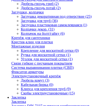
Дюбель-гвоздь гриб
(2)
Дюбель-гвоздь потай
(2)
Заглушки, колпачки
Заглушка декоративная под отверствие
(25)
Заглушка для труб
(36)
Заглушка пластиковая самоклеящаяся
(1)
Колпачки декор.
(31)
Колпачок на болт/гайку
(6)
Крепёж для сантехники
Крестик,клин для плитки
Монтажные изделия
Крепление для москитной сетки
(0)
Ручка для москитной сетки
(1)
Уголок для москитной сетки
(1)
Связи гибкие с песчаным покрытием
Система выравнивания плитки (СВП)
Фиксатор арматуры
Электроустановочный крепёж
Дюбель-хомут
(3)
Кабельная бирка
(0)
Клипса для крепления труб
(9)
Скобы электроустановочные
(15)
Заклепка
Заклепка
Заклепка DIN 7337 вытяжная комбинированная