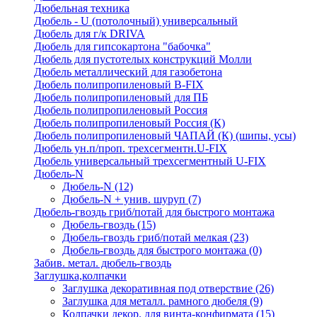
Дюбельная техника
Дюбель - U (потолочный) универсальный
Дюбель для г/к DRIVA
Дюбель для гипсокартона "бабочка"
Дюбель для пустотелых конструкций Молли
Дюбель металлический для газобетона
Дюбель полипропиленовый В-FIX
Дюбель полипропиленовый для ПБ
Дюбель полипропиленовый Россия
Дюбель полипропиленовый Россия (К)
Дюбель полипропиленовый ЧАПАЙ (К) (шипы, усы)
Дюбель ун.п/проп. трехсегментн.U-FIX
Дюбель универсальный трехсегментный U-FIX
Дюбель-N
Дюбель-N
(12)
Дюбель-N + унив. шуруп
(7)
Дюбель-гвоздь гриб/потай для быстрого монтажа
Дюбель-гвоздь
(15)
Дюбель-гвоздь гриб/потай мелкая
(23)
Дюбель-гвоздь для быстрого монтажа
(0)
Забив. метал. дюбель-гвоздь
Заглушка,колпачки
Заглушка декоративная под отверствие
(26)
Заглушка для металл. рамного дюбеля
(9)
Колпачки декор. для винта-конфирмата
(15)