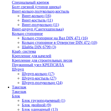
Специальный крепеж
Болт срезной (стопор шнека)
Винт-кольцо,полукольцо,костыль
Винт-кольцо
(16)
Винт-костыль
(11)
Винт-полукольцо
(11)
Винт-шуруп (Сантехшпилька)
Кольцо стопорное
Кольцо cтопорное на Вал DIN 471
(16)
Кольцо стопорное в Отверстие DIN 472
(10)
Шайба DIN 6799
(3)
Краб- система
Крепление для качелей
Крепление для строительных лесов
Пружинный узел КРЕПСИЛА
Шуруп
Шуруп-кольцо
(17)
Шуруп-костыль
(27)
Шуруп-полукольцо
(24)
Такелаж
Такелаж
Блок
Блок грузоподъемный
(1)
Блок двойной
(9)
Блок одинарный
(13)