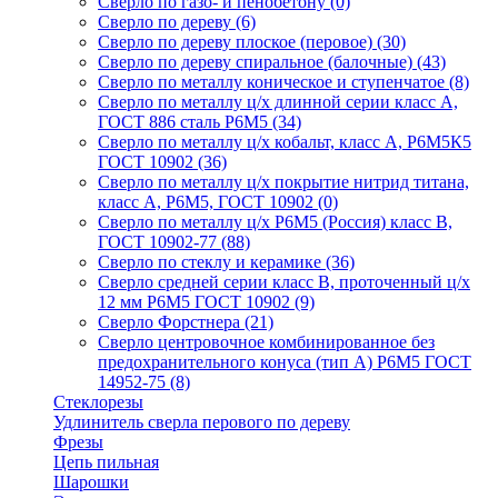
Сверло по газо- и пенобетону
(0)
Сверло по дереву
(6)
Сверло по дереву плоское (перовое)
(30)
Сверло по дереву спиральное (балочные)
(43)
Сверло по металлу коническое и ступенчатое
(8)
Сверло по металлу ц/х длинной серии класс А,
ГОСТ 886 сталь Р6М5
(34)
Сверло по металлу ц/х кобальт, класс А, Р6М5К5
ГОСТ 10902
(36)
Сверло по металлу ц/х покрытие нитрид титана,
класс А, Р6М5, ГОСТ 10902
(0)
Сверло по металлу ц/х Р6М5 (Россия) класс В,
ГОСТ 10902-77
(88)
Сверло по стеклу и керамике
(36)
Сверло средней серии класс В, проточенный ц/х
12 мм Р6М5 ГОСТ 10902
(9)
Сверло Форстнера
(21)
Сверло центровочное комбинированное без
предохранительного конуса (тип А) Р6М5 ГОСТ
14952-75
(8)
Стеклорезы
Удлинитель сверла перового по дереву
Фрезы
Цепь пильная
Шарошки