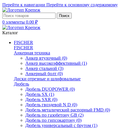
Перейти к навигации
Перейти к основному содержимому
Поиск
0
элементы
0.00
₽
Каталог
FISCHER
FISCHER
Анкерная техника
Анкер втулочный
(0)
Анкер высокоэффективный
(1)
Анкер стальной
(3)
Анкерный болт
(0)
Диски отрезные и шлифовальные
Дюбель
Дюбель DUOPOWER
(0)
Дюбель SX
(1)
Дюбель SXR
(0)
Дюбель гвоздевой N D
(0)
Дюбель металический распорный FMD
(0)
Дюбель по газобетону GB
(2)
Дюбель по гипсокартону
(0)
Дюбель универсальный с брутом
(1)