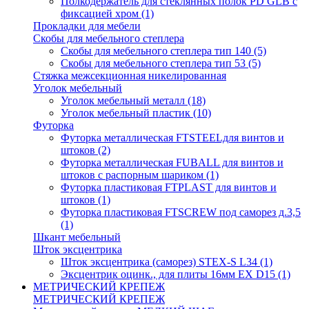
Полкодержатель для стеклянных полок PD GLВ с
фиксацией хром
(1)
Прокладки для мебели
Скобы для мебельного степлера
Скобы для мебельного степлера тип 140
(5)
Скобы для мебельного степлера тип 53
(5)
Стяжка межсекционная никелированная
Уголок мебельный
Уголок мебельный металл
(18)
Уголок мебельный пластик
(10)
Футорка
Футорка металлическая FTSTEELдля винтов и
штоков
(2)
Футорка металлическая FUBALL для винтов и
штоков с распорным шариком
(1)
Футорка пластиковая FTPLAST для винтов и
штоков
(1)
Футорка пластиковая FTSCREW под саморез д.3,5
(1)
Шкант мебельный
Шток эксцентрика
Шток эксцентрика (саморез) STEX-S L34
(1)
Эксцентрик оцинк., для плиты 16мм EX D15
(1)
МЕТРИЧЕСКИЙ КРЕПЕЖ
МЕТРИЧЕСКИЙ КРЕПЕЖ