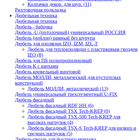
Колпачки декор. для шур.
(11)
Рихтовочная подкладка
Дюбельная техника
Дюбельная техника
Дюбель - бабочка
Дюбель -U (потолочный) универсальный РОССИЯ
Дюбель (нейлон) рамный без шурупа
Дюбель для изоляции IZO, IZM, IZL-T
Дюбель для теплоизоляции с пластиковым гвоздем
IZO
(8)
Дюбель для ПБ полипропиленовый
Дюбель К с шипами
Дюбель кровельный винтовой
Дюбель МОЛЛИ, металлический для пустотелых
конструкций
Дюбель МОЛЛИ, металлический
(13)
Дюбель универсальный трехсегментный U-FIX
Дюбель фасадный
Дюбель фасадный RDF НН
(6)
Дюбель фасадный TSX Tech-KREP
(0)
Дюбель фасадный TSX-500 Tech-KREP для
высоких нагрузок
(4)
Дюбель фасадный TSX-S Tech-KREP для низких и
средних нагрузок
(5)
Дюбель-гвоздь для быстрого монтажа