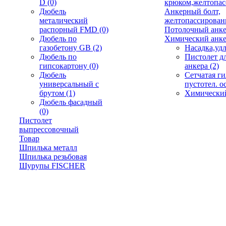
D
(0)
крюком,желтопа
Дюбель
Анкерный болт,
металический
желтопассирова
распорный FMD
(0)
Потолочный анк
Дюбель по
Химический анк
газобетону GB
(2)
Насадка,уд
Дюбель по
Пистолет д
гипсокартону
(0)
анкера
(2)
Дюбель
Сетчатая ги
универсальный с
пустотел. 
брутом
(1)
Химически
Дюбель фасадный
(0)
Пистолет
выпрессовочный
Товар
Шпилька металл
Шпилька резьбовая
Шурупы FISCHER