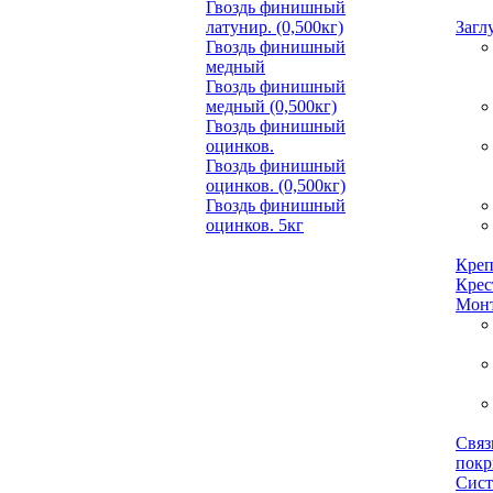
Гвоздь финишный
латунир. (0,500кг)
Загл
Гвоздь финишный
медный
Гвоздь финишный
медный (0,500кг)
Гвоздь финишный
оцинков.
Гвоздь финишный
оцинков. (0,500кг)
Гвоздь финишный
оцинков. 5кг
Креп
Крес
Монт
Связ
пок
Сист