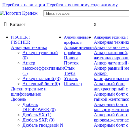
Перейти к навигации
Перейти к основному содержимому
Каталог
FISCHER
Алюминиевый
Анкерная техника
FISCHER
Анкерная техник
профиль
Анкерная техника
Алюминиевый
Анкер забиваемы
Анкер втулочный
профиль
Анкер клиновой,
(0)
Полоса
желтопассирова
Анкер
Пруток
Анкер латунный
высокоэффективный
Стык
Анкер рамный ме
(1)
Труба
Анкер-
Анкер стальной
(3)
Уголок
клин,желтопасси
Анкерный болт
(0)
Швеллер
Анкерный болт
Диски отрезные и
двухраспорный с
шлифовальные
Анкерный болт с
Дюбель
гайкой,желтопас
Дюбель
Анкерный болт с
DUOPOWER
(0)
кольцом,желтопа
Дюбель SX
(1)
Анкерный болт с
Дюбель SXR
(0)
крюком,желтопа
Дюбель гвоздевой N
Анкерный болт с