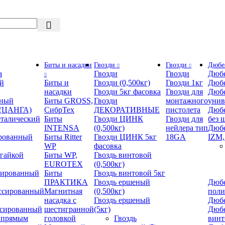
Биты и насадки
Гвозди
Гвозди
Дюбе
а
Гвозди
Гвозди
Дюбе
й
Биты и
Гвозди (0,500кг)
Гвозди 1кг
Дюбе
насадки
Гвозди 5кг фасовка
Гвозди для
Дюбе
нный
Биты GROSS,
Гвозди
монтажного
уни
 (ЦАНГА)
СибрТех
ДЕКОРАТИВНЫЕ
пистолета
Дюбе
талический
Биты
Гвозди ЦИНК
Гвозди для
без 
INTENSA
(0,500кг)
нейлера тип
Дюбе
рованный
Биты Ritter
Гвозди ЦИНК 5кг
18GA
IZM,
WP
фасовка
 гайкой
Биты WP,
Гвоздь винтовой
EUROTEX
(0,500кг)
сированный
Биты
Гвоздь винтовой 5кг
ПРАКТИКА
Гвоздь ершеный
Дюбе
ссированный
Магнитная
(0,500кг)
пол
насадка с
Гвоздь ершеный
Дюбе
ссированный
шестигранной
(5кг)
Дюбе
 прямым
головкой
Гвоздь
винт