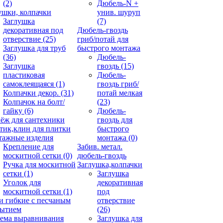
(2)
Дюбель-N +
ушки, колпачки
унив. шуруп
Заглушка
(7)
декоративная под
Дюбель-гвоздь
отверствие
(25)
гриб/потай для
Заглушка для труб
быстрого монтажа
(36)
Дюбель-
Заглушка
гвоздь
(15)
пластиковая
Дюбель-
самоклеящаяся
(1)
гвоздь гриб/
Колпачки декор.
(31)
потай мелкая
Колпачок на болт/
(23)
гайку
(6)
Дюбель-
ёж для сантехники
гвоздь для
тик,клин для плитки
быстрого
ажные изделия
монтажа
(0)
Крепление для
Забив. метал.
москитной сетки
(0)
дюбель-гвоздь
Ручка для москитной
Заглушка,колпачки
сетки
(1)
Заглушка
Уголок для
декоративная
москитной сетки
(1)
под
и гибкие с песчаным
отверствие
рытием
(26)
ема выравнивания
Заглушка для