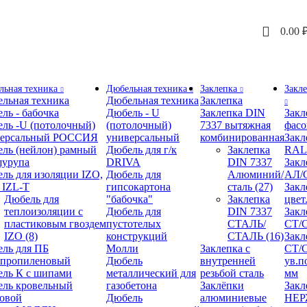
0.00
льная техника
Дюбельная техника
Заклепка
Закл
льная техника
Дюбельная техника
Заклепка
ль - бабочка
Дюбель - U
Заклепка DIN
Закл
ль -U (потолочный)
(потолочный)
7337 вытяжная
фасо
версальный РОССИЯ
универсальный
комбинированная
Закл
ль (нейлон) рамный
Дюбель для г/к
Заклепка
RAL
шурупа
DRIVA
DIN 7337
Закл
ль для изоляции IZO,
Дюбель для
Алюминий/
АЛ/
 IZL-T
гипсокартона
сталь
(27)
Закл
Дюбель для
"бабочка"
Заклепка
цвет
теплоизоляции с
Дюбель для
DIN 7337
Закл
пластиковым гвоздем
пустотелых
СТАЛЬ/
СТ/
IZO
(8)
конструкций
СТАЛЬ
(16)
Закл
ль для ПБ
Молли
Заклепка с
СТ/С
ипропиленовый
Дюбель
внутренней
ув.п
ль К с шипами
металлический для
резьбой сталь
мм
ль кровельный
газобетона
Заклёпки
Закл
овой
Дюбель
алюминиевые
НЕ