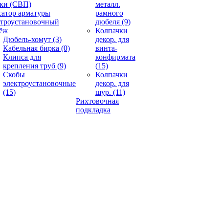
ки (СВП)
металл.
атор арматуры
рамного
троустановочный
дюбеля
(9)
ёж
Колпачки
Дюбель-хомут
(3)
декор. для
Кабельная бирка
(0)
винта-
Клипса для
конфирмата
крепления труб
(9)
(15)
Скобы
Колпачки
электроустановочные
декор. для
(15)
шур.
(11)
Рихтовочная
подкладка