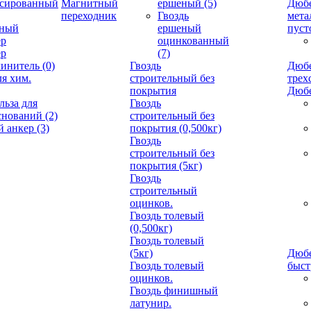
ссированный
Магнитный
ершеный
(5)
Дюб
переходник
Гвоздь
мета
нный
ершеный
пуст
ер
оцинкованный
ер
(7)
линитель
(0)
Гвоздь
Дюбе
ля хим.
строительный без
трех
покрытия
Дюбе
льза для
Гвоздь
оснований
(2)
строительный без
й анкер
(3)
покрытия (0,500кг)
Гвоздь
строительный без
покрытия (5кг)
Гвоздь
строительный
оцинков.
Гвоздь толевый
(0,500кг)
Гвоздь толевый
(5кг)
Дюбе
Гвоздь толевый
быст
оцинков.
Гвоздь финишный
латунир.