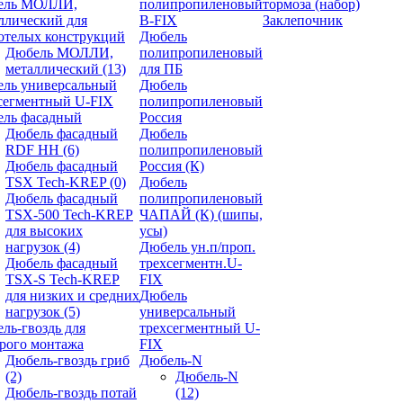
ель МОЛЛИ,
полипропиленовый
тормоза (набор)
ллический для
В-FIX
Заклепочник
отелых конструкций
Дюбель
Дюбель МОЛЛИ,
полипропиленовый
металлический
(13)
для ПБ
ль универсальный
Дюбель
сегментный U-FIX
полипропиленовый
ль фасадный
Россия
Дюбель фасадный
Дюбель
RDF НН
(6)
полипропиленовый
Дюбель фасадный
Россия (К)
TSX Tech-KREP
(0)
Дюбель
Дюбель фасадный
полипропиленовый
TSX-500 Tech-KREP
ЧАПАЙ (К) (шипы,
для высоких
усы)
нагрузок
(4)
Дюбель ун.п/проп.
Дюбель фасадный
трехсегментн.U-
TSX-S Tech-KREP
FIX
для низких и средних
Дюбель
нагрузок
(5)
универсальный
ль-гвоздь для
трехсегментный U-
рого монтажа
FIX
Дюбель-гвоздь гриб
Дюбель-N
(2)
Дюбель-N
Дюбель-гвоздь потай
(12)