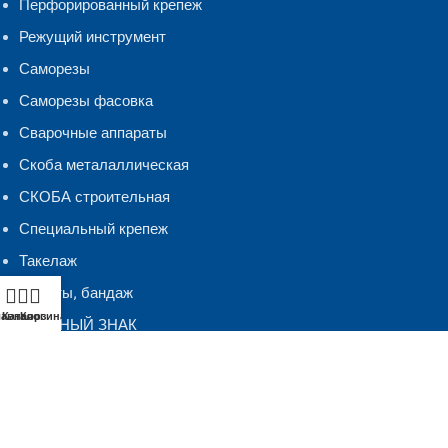
Перфорированный крепеж
Режущий инструмент
Саморезы
Саморезы фасовка
Сварочные аппараты
Скоба металаллическая
СКОБА строительная
Специальный крепеж
Такелаж
Хомуты, бандаж
лавная
Каталог
Корзина
ЧЕСТНЫЙ ЗНАК
Шнуры Веревки
Шуруп-кольцо,костыль.полукольцо
ЭЛЕКТРОДЫ