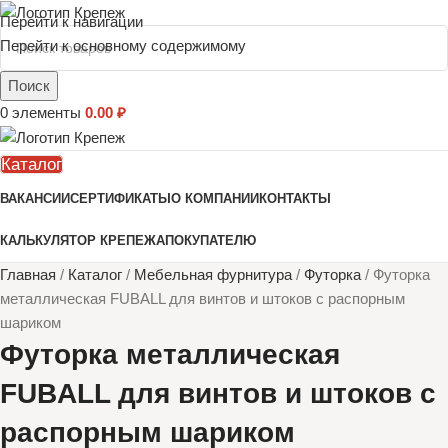
Перейти к навигации
Перейти к основному содержимому
Поиск
0
элементы
0.00
₽
Каталог
ВАКАНСИИ
СЕРТИФИКАТЫ
О КОМПАНИИ
КОНТАКТЫ
КАЛЬКУЛЯТОР КРЕПЕЖА
ПОКУПАТЕЛЮ
Главная
/
Каталог
/
Мебельная фурнитура
/
Футорка
/
Футорка
металлическая FUBALL для винтов и штоков с распорным
шариком
Футорка металлическая
FUBALL для винтов и штоков с
распорным шариком