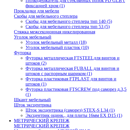
Полкодержатель для стеклянных полок PD GLВ с
фиксацией хром
(1)
Прокладки для мебели
Скобы для мебельного степлера
Скобы для мебельного степлера тип 140
(5)
Скобы для мебельного степлера тип 53
(5)
Стяжка межсекционная никелированная
Уголок мебельный
Уголок мебельный металл
(18)
Уголок мебельный пластик
(10)
Футорка
Футорка металлическая FTSTEELдля винтов и
штоков
(2)
Футорка металлическая FUBALL для винтов и
штоков с распорным шариком
(1)
Футорка пластиковая FTPLAST для винтов и
штоков
(1)
Футорка пластиковая FTSCREW под саморез д.3,5
(1)
Шкант мебельный
Шток эксцентрика
Шток эксцентрика (саморез) STEX-S L34
(1)
Эксцентрик оцинк., для плиты 16мм EX D15
(1)
МЕТРИЧЕСКИЙ КРЕПЕЖ
МЕТРИЧЕСКИЙ КРЕПЕЖ