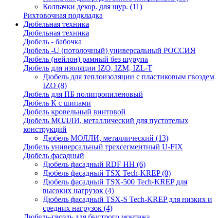
Колпачки декор. для шур.
(11)
Рихтовочная подкладка
Дюбельная техника
Дюбельная техника
Дюбель - бабочка
Дюбель -U (потолочный) универсальный РОССИЯ
Дюбель (нейлон) рамный без шурупа
Дюбель для изоляции IZO, IZM, IZL-T
Дюбель для теплоизоляции с пластиковым гвоздем
IZO
(8)
Дюбель для ПБ полипропиленовый
Дюбель К с шипами
Дюбель кровельный винтовой
Дюбель МОЛЛИ, металлический для пустотелых
конструкций
Дюбель МОЛЛИ, металлический
(13)
Дюбель универсальный трехсегментный U-FIX
Дюбель фасадный
Дюбель фасадный RDF НН
(6)
Дюбель фасадный TSX Tech-KREP
(0)
Дюбель фасадный TSX-500 Tech-KREP для
высоких нагрузок
(4)
Дюбель фасадный TSX-S Tech-KREP для низких и
средних нагрузок
(4)
Дюбель-гвоздь для быстрого монтажа