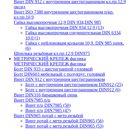
Винт DIN 912 с внутренним шестигранником кл.пр.12.9
оксид
Винт ISO 7380 внутренним шестигранником п/кр.
кл.пр.10,9
Гайка высокопрочная 12,9 DIN 934,DIN 985
Гайка высокопрочная DIN 934 12,9
(13)
Гайка высокопрочная соединительная DIN 6334
10,0
(1)
Гайка с нейлоновым кольцом 10,9. DIN 985 цинк.
(6)
Шпилька резьбовая кл.пр.12.9 DIN975
МЕТРИЧЕСКИЙ КРЕПЕЖ фасовка
МЕТРИЧЕСКИЙ КРЕПЕЖ фасовка
Болт DIN 933 с шестигранной головкой
Болт DIN603 мебельный с полукруг. головкой
Винт DIN 912 с внутренним шестигранником
Болт с внутренним шестигранником DIN912
(25)
Болт с внутренним шестигранником DIN912
(6)
Винт DIN316 барашковый цинк
Винт DIN7985 п/ц
Винт п/ц DIN7985
(50)
Винт п/ц DIN7985
(47)
Винт DIN965 потай с метр.резьбой
Винт потай с метр.резьбой DIN965
(56)
Винт потай с метр.резьбой DIN965
(53)