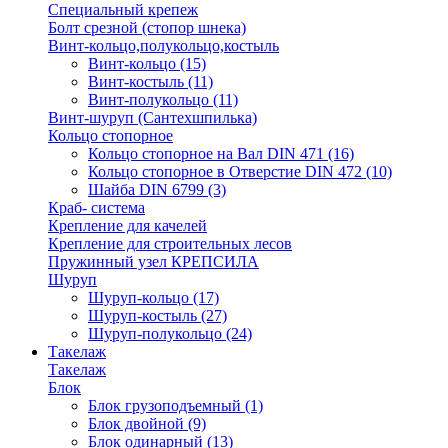
Специальный крепеж
Болт срезной (стопор шнека)
Винт-кольцо,полукольцо,костыль
Винт-кольцо
(15)
Винт-костыль
(11)
Винт-полукольцо
(11)
Винт-шуруп (Сантехшпилька)
Кольцо стопорное
Кольцо cтопорное на Вал DIN 471
(16)
Кольцо стопорное в Отверстие DIN 472
(10)
Шайба DIN 6799
(3)
Краб- система
Крепление для качелей
Крепление для строительных лесов
Пружинный узел КРЕПСИЛА
Шуруп
Шуруп-кольцо
(17)
Шуруп-костыль
(27)
Шуруп-полукольцо
(24)
Такелаж
Такелаж
Блок
Блок грузоподъемный
(1)
Блок двойной
(9)
Блок одинарный
(13)