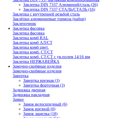
Заклепка DIN 7337 Алюминий/сталь
(26)
Заклепка DIN 7337 СТАЛЬ/СТАЛЬ
(16)
Заклепка с внутренней резьбой сталь
Заклёпки алюминиевые тормоза (набор)
Заклепочник
Заклепка фасовка
Заклепка фасовка
Заклепка комб RAL
Заклепка комб АЛ/СТ
Заклепка комб цвет.
Заклепка комб. СТ/СТ
Заклепка комб. СТ/СТ с ув.полем 14/16 мм
Заклепка НЕРЖАВЕЙКА
Замочно-скобяные изделия
Замочно-скобяные изделия
Завертка
Завертка врезная
(3)
Завертка форточная
(3)
Задвижка дверная
Задвижка накладная
Замки
Замок велосипедный
(6)
Замок врезной
(0)
Замок защелка
(18)