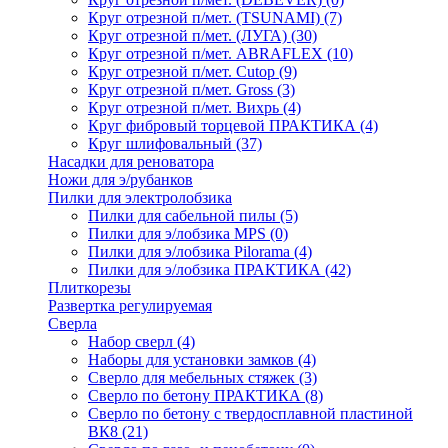
Круг отрезной п/мет. (TSUNAMI)
(7)
Круг отрезной п/мет. (ЛУГА)
(30)
Круг отрезной п/мет. ABRAFLEX
(10)
Круг отрезной п/мет. Cutop
(9)
Круг отрезной п/мет. Gross
(3)
Круг отрезной п/мет. Вихрь
(4)
Круг фибровый торцевой ПРАКТИКА
(4)
Круг шлифовальный
(37)
Насадки для реноватора
Ножи для э/рубанков
Пилки для электролобзика
Пилки для сабельной пилы
(5)
Пилки для э/лобзика MPS
(0)
Пилки для э/лобзика Pilorama
(4)
Пилки для э/лобзика ПРАКТИКА
(42)
Плиткорезы
Развертка регулируемая
Сверла
Набор сверл
(4)
Наборы для установки замков
(4)
Сверло для мебельных стяжек
(3)
Сверло по бетону ПРАКТИКА
(8)
Сверло по бетону с твердосплавной пластиной
ВК8
(21)