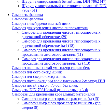
Шуруп универсальный белый цинк DIN 7962
(47)
Шуруп универсальный желтопассированный DIN
7962
(61)
Саморезы фасовка
Саморезы фасовка
Саморез гипс/дерево желтый цинк
Саморез для крепления листов гипсокартона
Саморез для крепления листов гипсокартона к
деревянной обрешетке
(29)
Саморез для крепления листов гипсокартона к
деревянной обрешетке (кг)
(18)
Саморез для крепления листов гипсокартона к
профилям из листового металла
(11)
Саморез для крепления листов гипсокартона к
профилям из листового металла (кг)
(13)
Саморез оконные потай ум.гол.ч/р сверло бел.
Саморез п/ц остр оксид /цинк
Саморез п/ц сверло оксид /цинк
Саморез потай оксид ум гол с насечками 2-х заход ГВЛ
Саморез потай ум.гол.ч/р ост. бел цинк
Саморезы DIN 7981белый цинк острые, п\сф
Саморезы для крепления кровельных материалов
Саморезы ш/гр с рез прок сверло цинк (кг)
(5)
Саморезы ш/гр с рез прок сверло цинк P#5 удл.
сверло
(8)