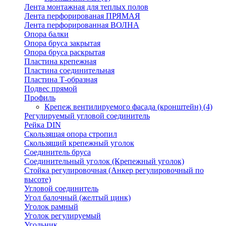
Лента монтажная для теплых полов
Лента перфорированая ПРЯМАЯ
Лента перфорированная ВОЛНА
Опора балки
Опора бруса закрытая
Опора бруса раскрытая
Пластина крепежная
Пластина соединительная
Пластина Т-образная
Подвес прямой
Профиль
Крепеж вентилируемого фасада (кронштейн)
(4)
Регулируемый угловой соединитель
Рейка DIN
Скользящая опора стропил
Скользящий крепежный уголок
Соединитель бруса
Соединительный уголок (Крепежный уголок)
Стойка регулировочная (Анкер регулировочный по
высоте)
Угловой соединитель
Угол балочный (желтый цинк)
Уголок рамный
Уголок регулируемый
Угольник