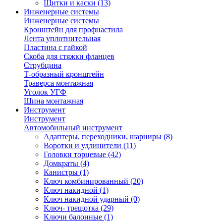
Щитки и каски
(13)
Инженерные системы
Инженерные системы
Кронштейн для профнастила
Лента уплотнительная
Пластина с гайкой
Скоба для стяжки фланцев
Струбцина
Т-образный кронштейн
Траверса монтажная
Уголок УГФ
Шина монтажная
Инструмент
Инструмент
Автомобильный инструмент
Адаптеры, переходники, шарниры
(8)
Воротки и удлинители
(11)
Головки торцевые
(42)
Домкраты
(4)
Канистры
(1)
Ключ комбинированный
(20)
Ключ накидной
(1)
Ключ накидной ударный
(0)
Ключ- трещотка
(29)
Ключи балонные
(1)