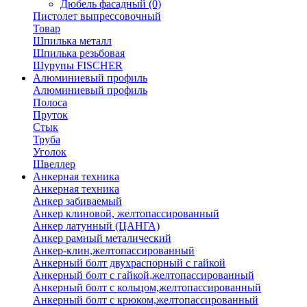
Дюбель фасадный
(0)
Пистолет выпрессовочный
Товар
Шпилька металл
Шпилька резьбовая
Шурупы FISCHER
Алюминиевый профиль
Алюминиевый профиль
Полоса
Пруток
Стык
Труба
Уголок
Швеллер
Анкерная техника
Анкерная техника
Анкер забиваемый
Анкер клиновой, желтопассированный
Анкер латунный (ЦАНГА)
Анкер рамный металический
Анкер-клин,желтопассированный
Анкерный болт двухраспорный с гайкой
Анкерный болт с гайкой,желтопассированный
Анкерный болт с кольцом,желтопассированный
Анкерный болт с крюком,желтопассированный