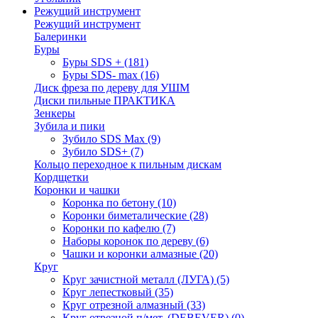
Режущий инструмент
Режущий инструмент
Балеринки
Буры
Буры SDS +
(181)
Буры SDS- max
(16)
Диск фреза по дереву для УШМ
Диски пильные ПРАКТИКА
Зенкеры
Зубила и пики
Зубило SDS Max
(9)
Зубило SDS+
(7)
Кольцо переходное к пильным дискам
Кордщетки
Коронки и чашки
Коронка по бетону
(10)
Коронки биметалические
(28)
Коронки по кафелю
(7)
Наборы коронок по дереву
(6)
Чашки и коронки алмазные
(20)
Круг
Круг зачистной металл (ЛУГА)
(5)
Круг лепестковый
(35)
Круг отрезной алмазный
(33)
Круг отрезной п/мет. (DEBEVER)
(0)