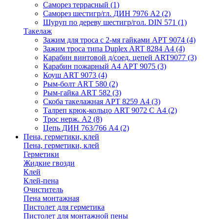
Саморез террасный
(1)
Саморез шестигр/гл. ДИН 7976 А2
(2)
Шуруп по дереву шестигр/гол. DIN 571
(1)
Такелаж
Зажим для троса с 2-мя гайками АРТ 9074
(4)
Зажим троса типа Duplex ART 8284 А4
(4)
Карабин винтовой д/соед. цепей ART9077
(3)
Карабин пожарный А4 АРТ 9075
(3)
Коуш ART 9073
(4)
Рым-болт АRТ 580
(2)
Рым-гайка АRТ 582
(3)
Скоба такелажная АРТ 8259 А4
(3)
Талреп крюк-кольцо ART 9072 С A4
(2)
Трос нерж. А2
(8)
Цепь ДИН 763/766 А4
(2)
Пена, герметики, клей
Пена, герметики, клей
Герметики
Жидкие гвозди
Клей
Клей-пена
Очиститель
Пена монтажная
Пистолет для герметика
Пистолет для монтажной пены