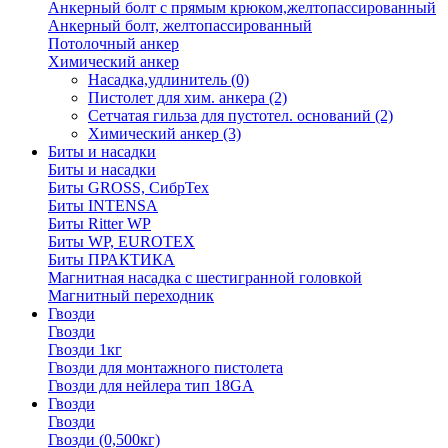
Анкерный болт с прямым крюком,желтопассированный
Анкерный болт, желтопассированный
Потолочный анкер
Химический анкер
Насадка,удлинитель
(0)
Пистолет для хим. анкера
(2)
Сетчатая гильза для пустотел. оснований
(2)
Химический анкер
(3)
Биты и насадки
Биты и насадки
Биты GROSS, СибрТех
Биты INTENSA
Биты Ritter WP
Биты WP, EUROTEX
Биты ПРАКТИКА
Магнитная насадка с шестигранной головкой
Магнитный переходник
Гвозди
Гвозди
Гвозди 1кг
Гвозди для монтажного пистолета
Гвозди для нейлера тип 18GA
Гвозди
Гвозди
Гвозди (0,500кг)