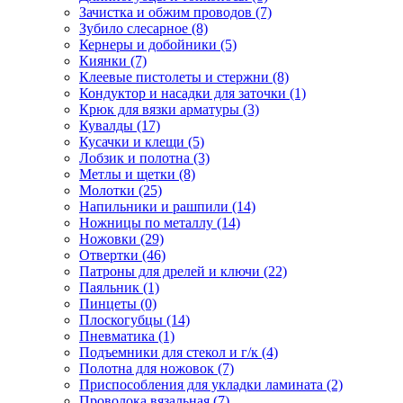
Зачистка и обжим проводов
(7)
Зубило слесарное
(8)
Кернеры и добойники
(5)
Киянки
(7)
Клеевые пистолеты и стержни
(8)
Кондуктор и насадки для заточки
(1)
Крюк для вязки арматуры
(3)
Кувалды
(17)
Кусачки и клещи
(5)
Лобзик и полотна
(3)
Метлы и щетки
(8)
Молотки
(25)
Напильники и рашпили
(14)
Ножницы по металлу
(14)
Ножовки
(29)
Отвертки
(46)
Патроны для дрелей и ключи
(22)
Паяльник
(1)
Пинцеты
(0)
Плоскогубцы
(14)
Пневматика
(1)
Подъемники для стекол и г/к
(4)
Полотна для ножовок
(7)
Приспособления для укладки ламината
(2)
Проволока вязальная
(7)