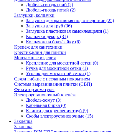
Дюбель-гвоздь гриб
(2)
Дюбель-гвоздь потай
(2)
Заглушки, колпачки
Заглушка декоративная под отверствие
(25)
Заглушка для труб
(36)
Заглушка пластиковая самоклеящаяся
(1)
Колпачки декор.
(31)
Колпачок на болт/гайку
(6)
Крепёж для сантехники
Крестик,клин для плитки
Монтажные изделия
Крепление для москитной сетки
(0)
Ручка для москитной сетки
(1)
Уголок для москитной сетки
(1)
Связи гибкие с песчаным покрытием
Система выравнивания плитки (СВП)
Фиксатор арматуры
Электроустановочный крепёж
Дюбель-хомут
(3)
Кабельная бирка
(0)
Клипса для крепления труб
(9)
Скобы электроустановочные
(15)
Заклепка
Заклепка
Заклепка DIN 7337 вытяжная комбинированная