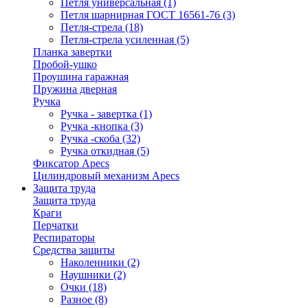
Петля универсальная
(1)
Петля шарнирная ГОСТ 16561-76
(3)
Петля-стрела
(18)
Петля-стрела усиленная
(5)
Планка завертки
Пробой-ушко
Проушина гаражная
Пружина дверная
Ручка
Ручка - завертка
(1)
Ручка -кнопка
(3)
Ручка -скоба
(32)
Ручка откидная
(5)
Фиксатор Apecs
Цилиндровый механизм Apecs
Защита труда
Защита труда
Краги
Перчатки
Респираторы
Средства защиты
Наколенники
(2)
Наушники
(2)
Очки
(18)
Разное
(8)