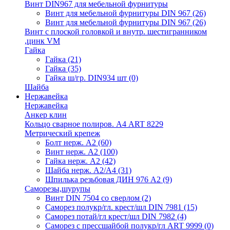
Винт DIN967 для мебельной фурнитуры
Винт для мебельной фурнитуры DIN 967
(26)
Винт для мебельной фурнитуры DIN 967
(26)
Винт с плоской головкой и внутр. шестигранником
,цинк VM
Гайка
Гайка
(21)
Гайка
(35)
Гайка ш/гр. DIN934 шт
(0)
Шайба
Нержавейка
Нержавейка
Анкер клин
Кольцо сварное полиров. А4 ART 8229
Метрический крепеж
Болт нерж. А2
(60)
Винт нерж. А2
(100)
Гайка нерж. А2
(42)
Шайба нерж. А2/А4
(31)
Шпилька резьбовая ДИН 976 А2
(9)
Саморезы,шурупы
Винт DIN 7504 со сверлом
(2)
Саморез полукр/гл. крест/шл DIN 7981
(15)
Саморез потай/гл крест/шл DIN 7982
(4)
Саморез с прессшайбой полукр/гл ART 9999
(0)