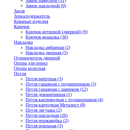
Замок навесной
(51)
Замок накладной
(0)
Засов
Зеркалодержатель
Кованые изделия
Крючок
Крючок ветровой (дверной)
(9)
Крючок-вешалка
(36)
Накладка
Накладка амбарная
(2)
Накладка дверная
(5)
Ограничитель дверной
Опора для перил
Опора колесная
Петли
Петля ввёртная
(3)
Петля гаражная с подшипником
(3)
Петля гаражная с шариком
(12)
Петля декоративная
(1)
Петля каплевидная с подшипником
(4)
Петля карточная Металист
(8)
Петля лягушка
(2)
Петля накладная
(26)
Петля нержавейка
(2)
Петля рояльная
(3)