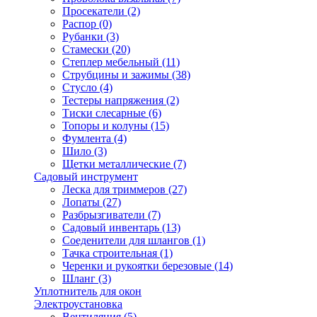
Просекатели
(2)
Распор
(0)
Рубанки
(3)
Стамески
(20)
Степлер мебельный
(11)
Струбцины и зажимы
(38)
Стусло
(4)
Тестеры напряжения
(2)
Тиски слесарные
(6)
Топоры и колуны
(15)
Фумлента
(4)
Шило
(3)
Щетки металлические
(7)
Садовый инструмент
Леска для триммеров
(27)
Лопаты
(27)
Разбрызгиватели
(7)
Садовый инвентарь
(13)
Соеденители для шлангов
(1)
Тачка строительная
(1)
Черенки и рукоятки березовые
(14)
Шланг
(3)
Уплотнитель для окон
Электроустановка
Вентиляция
(5)