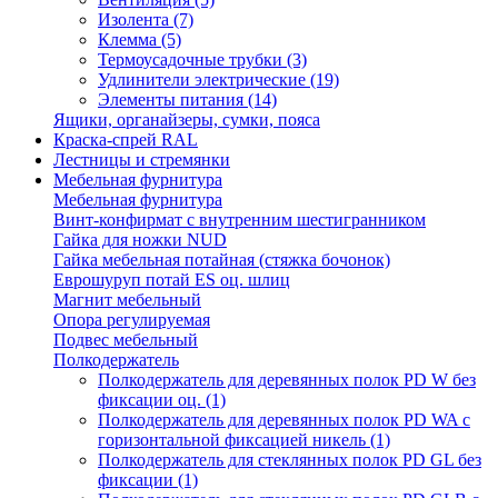
Изолента
(7)
Клемма
(5)
Термоусадочные трубки
(3)
Удлинители электрические
(19)
Элементы питания
(14)
Ящики, органайзеры, сумки, пояса
Краска-спрей RAL
Лестницы и стремянки
Мебельная фурнитура
Мебельная фурнитура
Винт-конфирмат с внутренним шестигранником
Гайка для ножки NUD
Гайка мебельная потайная (стяжка бочонок)
Еврошуруп потай ES оц. шлиц
Магнит мебельный
Опора регулируемая
Подвес мебельный
Полкодержатель
Полкодержатель для деревянных полок PD W без
фиксации оц.
(1)
Полкодержатель для деревянных полок PD WA с
горизонтальной фиксацией никель
(1)
Полкодержатель для стеклянных полок PD GL без
фиксации
(1)