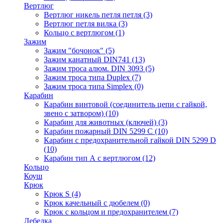
Вертлюг
Вертлюг никель петля петля
(3)
Вертлюг петля вилка
(3)
Кольцо с вертлюгом
(1)
Зажим
Зажим "бочонок"
(5)
Зажим канатный DIN741
(13)
Зажим троса алюм. DIN 3093
(5)
Зажим троса типа Duplex
(7)
Зажим троса типа Simplex
(0)
Карабин
Карабин винтовой (соединитель цепи с гайкой,
звено с затвором)
(10)
Карабин для животных (ключей)
(3)
Карабин пожарный DIN 5299 C
(10)
Карабин с предохранительной гайкой DIN 5299 D
(10)
Карабин тип А с вертлюгом
(12)
Кольцо
Коуш
Крюк
Крюк S
(4)
Крюк качельный с дюбелем
(0)
Крюк с кольцом и предохранителем
(7)
Лебедка