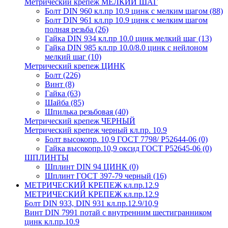
Метрический крепеж МЕЛКИЙ ШАГ
Болт DIN 960 кл.пр 10.9 цинк с мелким шагом
(88)
Болт DIN 961 кл.пр 10.9 цинк с мелким шагом
полная резьба
(26)
Гайка DIN 934 кл.пр 10.0 цинк мелкий шаг
(13)
Гайка DIN 985 кл.пр 10.0/8.0 цинк с нейлоном
мелкий шаг
(10)
Метрический крепеж ЦИНК
Болт
(226)
Винт
(8)
Гайка
(63)
Шайба
(85)
Шпилька резьбовая
(40)
Метрический крепеж ЧЕРНЫЙ
Метрический крепеж черный кл.пр. 10.9
Болт высокопр. 10,9 ГОСТ 7798/ Р52644-06
(0)
Гайка высокопр.10,9 оксид ГОСТ Р52645-06
(0)
ШПЛИНТЫ
Шплинт DIN 94 ЦИНК
(0)
Шплинт ГОСТ 397-79 черный
(16)
МЕТРИЧЕСКИЙ КРЕПЕЖ кл.пр.12.9
МЕТРИЧЕСКИЙ КРЕПЕЖ кл.пр.12.9
Болт DIN 933, DIN 931 кл.пр.12.9/10,9
Винт DIN 7991 потай с внутренним шестигранником
цинк кл.пр.10.9