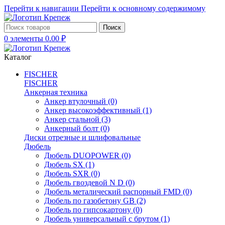
Перейти к навигации
Перейти к основному содержимому
Поиск
0
элементы
0.00
₽
Каталог
FISCHER
FISCHER
Анкерная техника
Анкер втулочный
(0)
Анкер высокоэффективный
(1)
Анкер стальной
(3)
Анкерный болт
(0)
Диски отрезные и шлифовальные
Дюбель
Дюбель DUOPOWER
(0)
Дюбель SX
(1)
Дюбель SXR
(0)
Дюбель гвоздевой N D
(0)
Дюбель металический распорный FMD
(0)
Дюбель по газобетону GB
(2)
Дюбель по гипсокартону
(0)
Дюбель универсальный с брутом
(1)