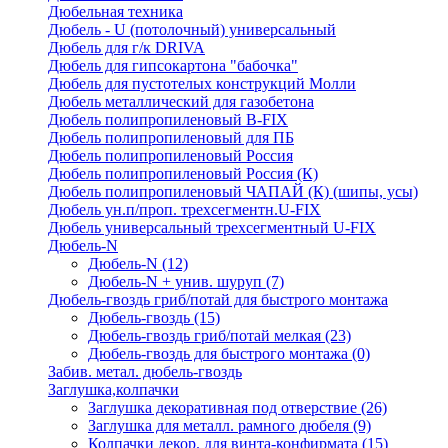
Дюбельная техника
Дюбель - U (потолочный) универсальный
Дюбель для г/к DRIVA
Дюбель для гипсокартона "бабочка"
Дюбель для пустотелых конструкций Молли
Дюбель металлический для газобетона
Дюбель полипропиленовый В-FIX
Дюбель полипропиленовый для ПБ
Дюбель полипропиленовый Россия
Дюбель полипропиленовый Россия (К)
Дюбель полипропиленовый ЧАПАЙ (К) (шипы, усы)
Дюбель ун.п/проп. трехсегментн.U-FIX
Дюбель универсальный трехсегментный U-FIX
Дюбель-N
Дюбель-N
(12)
Дюбель-N + унив. шуруп
(7)
Дюбель-гвоздь гриб/потай для быстрого монтажа
Дюбель-гвоздь
(15)
Дюбель-гвоздь гриб/потай мелкая
(23)
Дюбель-гвоздь для быстрого монтажа
(0)
Забив. метал. дюбель-гвоздь
Заглушка,колпачки
Заглушка декоративная под отверствие
(26)
Заглушка для металл. рамного дюбеля
(9)
Колпачки декор. для винта-конфирмата
(15)