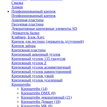
Смазка
Химия
Перфорированный крепеж
Перфорированный крепеж
Анкерная пластина
Гвоздевая пластина
Декоративные крепежные элементы SD
Держатель балки
Кляймер, Блок-Хаус
Крепеж для лестниц (держатель д/ступеней)
Крепеж забора
Крепежная пластина
Крепежный анкерный уголок
Крепежный уголок 135 градусов
Крепежный уголок Z
Крепежный уголок асимметричный
Крепежный уголок равносторонний
Крепежный уголок узкий
Крепежный уголок усиленный
Кронштейн
Кронштейн
(14)
Кронштейн DMX
(0)
Кронштейн декоративный
(21)
Кронштейн Домарт
(18)
Кронштейн МК
(8)