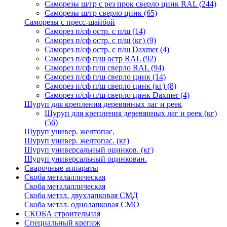
Саморезы ш/гр с рез прок сверло цинк RAL
(244)
Саморезы ш/гр сверло цинк
(65)
Саморезы с пресс-шайбой
Саморез п/сф остр. с п/ш
(14)
Саморез п/сф остр. с п/ш (кг)
(9)
Саморез п/сф остр. с п/ш Daxmer
(4)
Саморез п/сф п/ш остр RAL
(92)
Саморез п/сф п/ш сверло RAL
(94)
Саморез п/сф п/ш сверло цинк
(14)
Саморез п/сф п/ш сверло цинк (кг)
(8)
Саморез п/сф п/ш сверло цинк Daxmer
(4)
Шуруп для крепления деревянных лаг и реек
Шуруп для крепления деревянных лаг и реек (кг)
(56)
Шуруп универ. желтопас.
Шуруп универ. желтопас. (кг)
Шуруп универсальный оцинков. (кг)
Шуруп универсальный оцинкован.
Сварочные аппараты
Скоба металаллическая
Скоба металаллическая
Скоба метал. двухлапковая СМД
Скоба метал. однолапковая СМО
СКОБА строительная
Специальный крепеж