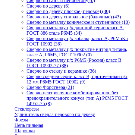
Сверло по газо- и пенобетону
(0)
Сверло по дереву
(6)
Сверло по дереву плоское (перовое)
(30)
Сверло по дереву спиральное (балочные)
(43)
Сверло по металлу коническое и ступенчатое
(10)
Сверло по металлу ц/х длинной серии класс А,
ГОСТ 886 сталь Р6М5
(34)
Сверло по металлу ц/х кобальт, класс А, Р6М5К5
ГОСТ 10902
(36)
Сверло по металлу ц/х покрытие нитрид титана,
класс А, Р6М5, ГОСТ 10902
(0)
Сверло по металлу ц/х Р6М5 (Россия) класс В,
ГОСТ 10902-77
(88)
Сверло по стеклу и керамике
(36)
Сверло средней серии класс В, проточенный ц/х
12 мм Р6М5 ГОСТ 10902
(9)
Сверло Форстнера
(21)
Сверло центровочное комбинированное без
предохранительного конуса (тип А) Р6М5 ГОСТ
14952-75
(8)
Стеклорезы
Удлинитель сверла перового по дереву
Фрезы
Цепь пильная
Шарошки