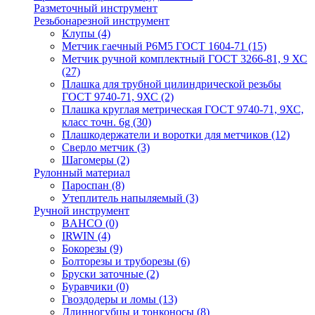
Разметочный инструмент
Резьбонарезной инструмент
Клупы
(4)
Метчик гаечный Р6М5 ГОСТ 1604-71
(15)
Метчик ручной комплектный ГОСТ 3266-81, 9 ХС
(27)
Плашка для трубной цилиндрической резьбы
ГОСТ 9740-71, 9ХС
(2)
Плашка круглая метрическая ГОСТ 9740-71, 9ХС,
класс точн. 6g
(30)
Плашкодержатели и воротки для метчиков
(12)
Сверло метчик
(3)
Шагомеры
(2)
Рулонный материал
Пароспан
(8)
Утеплитель напыляемый
(3)
Ручной инструмент
BAHCO
(0)
IRWIN
(4)
Бокорезы
(9)
Болторезы и труборезы
(6)
Бруски заточные
(2)
Буравчики
(0)
Гвоздодеры и ломы
(13)
Длинногубцы и тонконосы
(8)