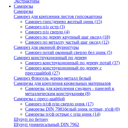
Экстракторы
Саморезы
Саморезы
Саморез для крепления листов гипсокартона
Саморез гипс/дерево желтый цинк
(15)
Саморез п/ц остр
(3)
Саморез п/ц сверло
(4)
Саморез по дереву крупный шаг оксид
(18)
Саморез по металлу частый шаг оксид
(12)
Саморез для оконной фурнитуры
Саморез потай оконный сверло бел цинк
(5)
Саморез конструкционный по дереву
Саморез конструкционный по дереву потай
(37)
Саморез конструкционный по дереву с
прессшайбой
(27)
Саморез Флюгель дерево-металл белый
Саморезы для крепления кровельных материалов
Саморезы для крепления сэндвич - панелей к
металлическим конструкциям
(8)
Саморезы с пресс-шайбой
Саморез п/сф п/ш сверло цинк
(17)
Саморезы DIN 7981белый цинк острые, п\сф
(0)
Саморезы п/сф острые с п/ш цинк
(14)
Шуруп по бетону
Шуруп универсальный DIN 7962