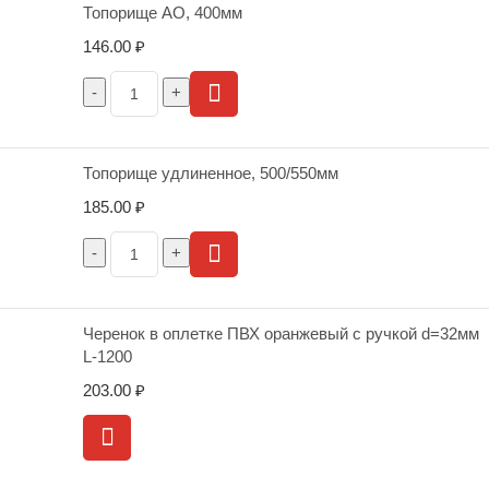
Топорище АО, 400мм
146.00
₽
Топорище удлиненное, 500/550мм
185.00
₽
Черенок в оплетке ПВХ оранжевый с ручкой d=32мм
L-1200
203.00
₽