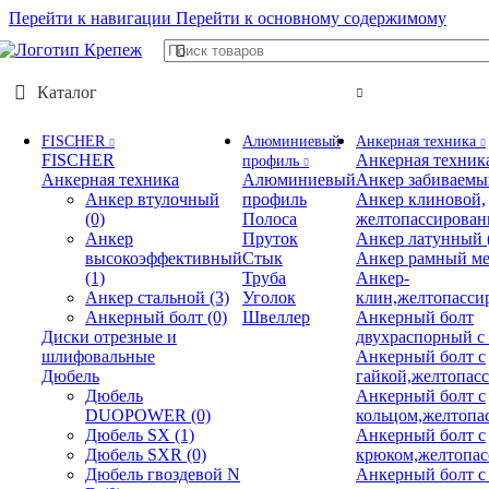
Перейти к навигации
Перейти к основному содержимому
Каталог
FISCHER
Алюминиевый
Анкерная техника
FISCHER
Анкерная техник
профиль
Анкерная техника
Алюминиевый
Анкер забиваемы
Анкер втулочный
профиль
Анкер клиновой,
(0)
Полоса
желтопассирова
Анкер
Пруток
Анкер латунный
высокоэффективный
Стык
Анкер рамный ме
(1)
Труба
Анкер-
Анкер стальной
(3)
Уголок
клин,желтопасси
Анкерный болт
(0)
Швеллер
Анкерный болт
Диски отрезные и
двухраспорный с
шлифовальные
Анкерный болт с
Дюбель
гайкой,желтопас
Дюбель
Анкерный болт с
DUOPOWER
(0)
кольцом,желтопа
Дюбель SX
(1)
Анкерный болт с
Дюбель SXR
(0)
крюком,желтопа
Дюбель гвоздевой N
Анкерный болт с