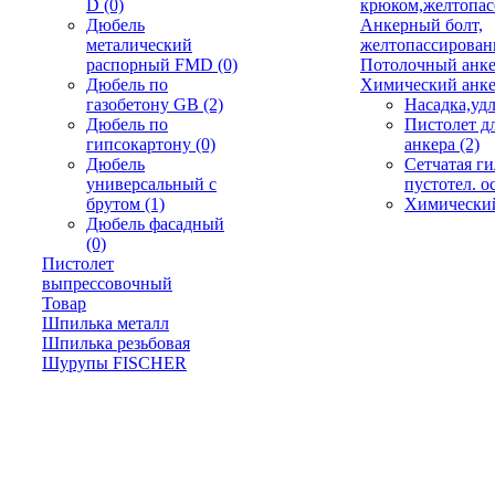
D
(0)
крюком,желтопа
Дюбель
Анкерный болт,
металический
желтопассирова
распорный FMD
(0)
Потолочный анк
Дюбель по
Химический анк
газобетону GB
(2)
Насадка,уд
Дюбель по
Пистолет д
гипсокартону
(0)
анкера
(2)
Дюбель
Сетчатая ги
универсальный с
пустотел. 
брутом
(1)
Химически
Дюбель фасадный
(0)
Пистолет
выпрессовочный
Товар
Шпилька металл
Шпилька резьбовая
Шурупы FISCHER