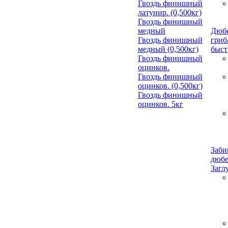
Гвоздь финишный
латунир. (0,500кг)
Гвоздь финишный
медный
Дюбе
Гвоздь финишный
гриб
медный (0,500кг)
быст
Гвоздь финишный
оцинков.
Гвоздь финишный
оцинков. (0,500кг)
Гвоздь финишный
оцинков. 5кг
Заби
дюбе
Загл