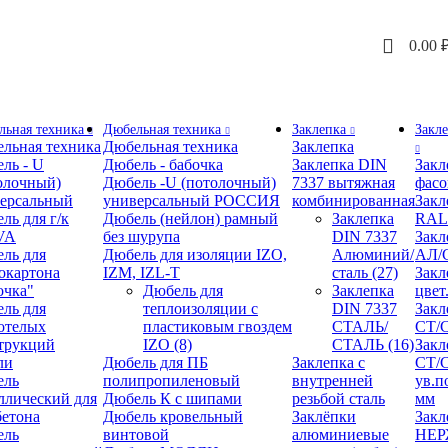
0.00
льная техника
Дюбельная техника
Заклепка
Закл
льная техника
Дюбельная техника
Заклепка
ль - U
Дюбель - бабочка
Заклепка DIN
Закл
олочный)
Дюбель -U (потолочный)
7337 вытяжная
фасо
ерсальный
универсальный РОССИЯ
комбинированная
Закл
ль для г/к
Дюбель (нейлон) рамный
Заклепка
RAL
VA
без шурупа
DIN 7337
Закл
ль для
Дюбель для изоляции IZO,
Алюминий/
АЛ/
окартона
IZM, IZL-T
сталь
(27)
Закл
очка"
Дюбель для
Заклепка
цвет
ль для
теплоизоляции с
DIN 7337
Закл
отелых
пластиковым гвоздем
СТАЛЬ/
СТ/
трукций
IZO
(8)
СТАЛЬ
(16)
Закл
ли
Дюбель для ПБ
Заклепка с
СТ/С
ель
полипропиленовый
внутренней
ув.п
ллический для
Дюбель К с шипами
резьбой сталь
мм
бетона
Дюбель кровельный
Заклёпки
Закл
ель
винтовой
алюминиевые
НЕ