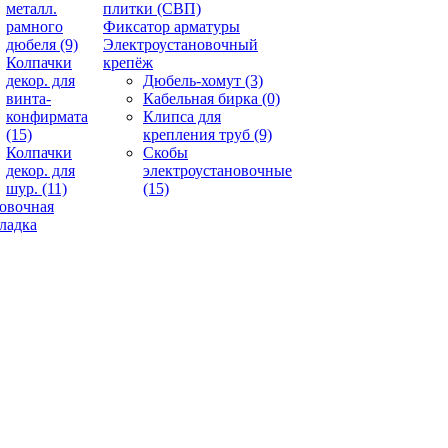
металл.
плитки (СВП)
рамного
Фиксатор арматуры
дюбеля
(9)
Электроустановочный
Колпачки
крепёж
декор. для
Дюбель-хомут
(3)
винта-
Кабельная бирка
(0)
конфирмата
Клипса для
(15)
крепления труб
(9)
Колпачки
Скобы
декор. для
электроустановочные
шур.
(11)
(15)
овочная
ладка