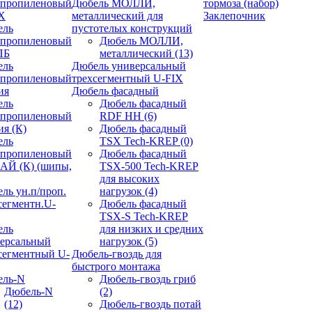
ипропиленовый
Дюбель МОЛЛИ,
тормоза (набор)
X
металлический для
Заклепочник
ель
пустотелых конструкций
ипропиленовый
Дюбель МОЛЛИ,
ПБ
металлический
(13)
ель
Дюбель универсальный
ипропиленовый
трехсегментный U-FIX
ия
Дюбель фасадный
ель
Дюбель фасадный
ипропиленовый
RDF НН
(6)
ия (К)
Дюбель фасадный
ель
TSX Tech-KREP
(0)
ипропиленовый
Дюбель фасадный
АЙ (К) (шипы,
TSX-500 Tech-KREP
для высоких
ль ун.п/проп.
нагрузок
(4)
сегментн.U-
Дюбель фасадный
TSX-S Tech-KREP
ель
для низких и средних
ерсальный
нагрузок
(5)
сегментный U-
Дюбель-гвоздь для
быстрого монтажа
ель-N
Дюбель-гвоздь гриб
Дюбель-N
(2)
(12)
Дюбель-гвоздь потай