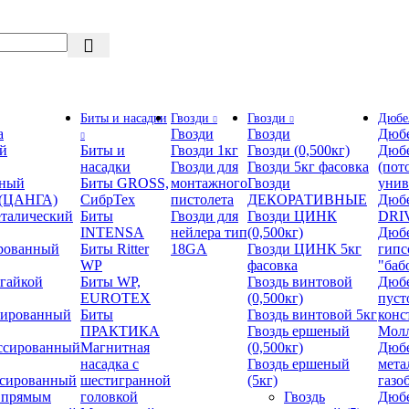
Биты и насадки
Гвозди
Гвозди
Дюбе
а
Гвозди
Гвозди
Дюбе
й
Биты и
Гвозди 1кг
Гвозди (0,500кг)
Дюбе
насадки
Гвозди для
Гвозди 5кг фасовка
(пот
нный
Биты GROSS,
монтажного
Гвозди
унив
 (ЦАНГА)
СибрТех
пистолета
ДЕКОРАТИВНЫЕ
Дюбе
талический
Биты
Гвозди для
Гвозди ЦИНК
DRI
INTENSA
нейлера тип
(0,500кг)
Дюбе
рованный
Биты Ritter
18GA
Гвозди ЦИНК 5кг
гипс
WP
фасовка
"баб
 гайкой
Биты WP,
Гвоздь винтовой
Дюбе
EUROTEX
(0,500кг)
пуст
сированный
Биты
Гвоздь винтовой 5кг
конс
ПРАКТИКА
Гвоздь ершеный
Мол
ссированный
Магнитная
(0,500кг)
Дюб
насадка с
Гвоздь ершеный
мета
ссированный
шестигранной
(5кг)
газо
 прямым
головкой
Гвоздь
Дюб