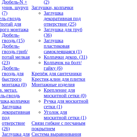
Дюбель-N +
(2)
унив. шуруп
Заглушки, колпачки
(7)
Заглушка
ль-гвоздь
декоративная под
/потай для
отверствие
(25)
рого монтажа
Заглушка для труб
Дюбель-
(36)
гвоздь
(15)
Заглушка
Дюбель-
пластиковая
гвоздь гриб/
самоклеящаяся
(1)
потай мелкая
Колпачки декор.
(31)
(23)
Колпачок на болт/
Дюбель-
гайку
(6)
гвоздь для
Крепёж для сантехники
быстрого
Крестик,клин для плитки
монтажа
(0)
Монтажные изделия
в. метал.
Крепление для
ль-гвоздь
москитной сетки
(0)
ушка,колпачки
Ручка для москитной
Заглушка
сетки
(1)
декоративная
Уголок для
под
москитной сетки
(1)
отверствие
Связи гибкие с песчаным
(26)
покрытием
Заглушка для
Система выравнивания