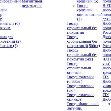
ссированный
Магнитный
ершеный
(5)
пол
переходник
Гвоздь
В-FI
нный
ершеный
Дюб
ер
оцинкованный
пол
ер
(7)
для 
линитель
(0)
Гвоздь
Дюб
ля хим.
строительный без
пол
покрытия
Росс
льза для
Гвоздь
Дюб
оснований
(2)
строительный без
пол
й анкер
(3)
покрытия (0,500кг)
Росс
Гвоздь
Дюб
строительный без
пол
покрытия (5кг)
ЧАП
Гвоздь
усы)
строительный
Дюбе
оцинков.
трех
Гвоздь толевый
FIX
(0,500кг)
Дюб
Гвоздь толевый
унив
(5кг)
трех
Гвоздь толевый
FIX
оцинков.
Дюб
Гвоздь финишный
латунир.