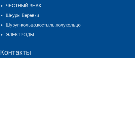
ЧЕСТНЫЙ ЗНАК
Шнуры Веревки
Шуруп-кольцо,костыль.полукольцо
ЭЛЕКТРОДЫ
Контакты
г. Киров, ул. Лепсе, д. 26
+7 (8332) 247-127
(многоканальный)
Copyright © 2024-2026
Крепеж Киров
. Все права защищены.
Политика конфиденциальности