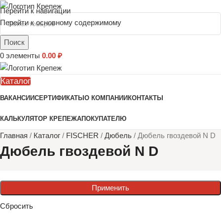
Перейти к навигации
Перейти к основному содержимому
Поиск
0
элементы
0.00
₽
Каталог
ВАКАНСИИ
СЕРТИФИКАТЫ
О КОМПАНИИ
КОНТАКТЫ
КАЛЬКУЛЯТОР КРЕПЕЖА
ПОКУПАТЕЛЮ
Главная
/
Каталог
/
FISCHER
/
Дюбель
/
Дюбель гвоздевой N D
Дюбель гвоздевой N D
Применить
Сбросить