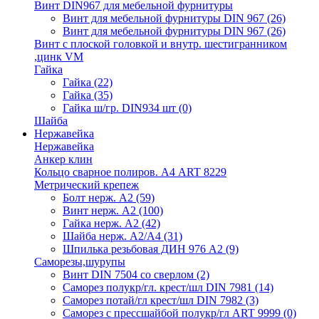
Винт DIN967 для мебельной фурнитуры
Винт для мебельной фурнитуры DIN 967
(26)
Винт для мебельной фурнитуры DIN 967
(26)
Винт с плоской головкой и внутр. шестигранником
,цинк VM
Гайка
Гайка
(22)
Гайка
(35)
Гайка ш/гр. DIN934 шт
(0)
Шайба
Нержавейка
Нержавейка
Анкер клин
Кольцо сварное полиров. А4 ART 8229
Метрический крепеж
Болт нерж. А2
(59)
Винт нерж. А2
(100)
Гайка нерж. А2
(42)
Шайба нерж. А2/А4
(31)
Шпилька резьбовая ДИН 976 А2
(9)
Саморезы,шурупы
Винт DIN 7504 со сверлом
(2)
Саморез полукр/гл. крест/шл DIN 7981
(14)
Саморез потай/гл крест/шл DIN 7982
(3)
Саморез с прессшайбой полукр/гл ART 9999
(0)