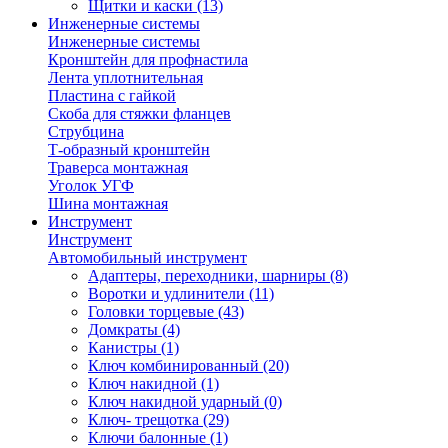
Щитки и каски
(13)
Инженерные системы
Инженерные системы
Кронштейн для профнастила
Лента уплотнительная
Пластина с гайкой
Скоба для стяжки фланцев
Струбцина
Т-образный кронштейн
Траверса монтажная
Уголок УГФ
Шина монтажная
Инструмент
Инструмент
Автомобильный инструмент
Адаптеры, переходники, шарниры
(8)
Воротки и удлинители
(11)
Головки торцевые
(43)
Домкраты
(4)
Канистры
(1)
Ключ комбинированный
(20)
Ключ накидной
(1)
Ключ накидной ударный
(0)
Ключ- трещотка
(29)
Ключи балонные
(1)