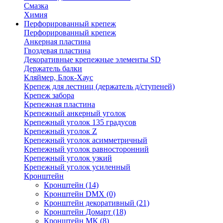
Смазка
Химия
Перфорированный крепеж
Перфорированный крепеж
Анкерная пластина
Гвоздевая пластина
Декоративные крепежные элементы SD
Держатель балки
Кляймер, Блок-Хаус
Крепеж для лестниц (держатель д/ступеней)
Крепеж забора
Крепежная пластина
Крепежный анкерный уголок
Крепежный уголок 135 градусов
Крепежный уголок Z
Крепежный уголок асимметричный
Крепежный уголок равносторонний
Крепежный уголок узкий
Крепежный уголок усиленный
Кронштейн
Кронштейн
(14)
Кронштейн DMX
(0)
Кронштейн декоративный
(21)
Кронштейн Домарт
(18)
Кронштейн МК
(8)