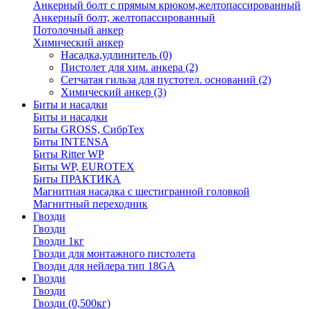
Анкерный болт с прямым крюком,желтопассированный
Анкерный болт, желтопассированный
Потолочный анкер
Химический анкер
Насадка,удлинитель
(0)
Пистолет для хим. анкера
(2)
Сетчатая гильза для пустотел. оснований
(2)
Химический анкер
(3)
Биты и насадки
Биты и насадки
Биты GROSS, СибрТех
Биты INTENSA
Биты Ritter WP
Биты WP, EUROTEX
Биты ПРАКТИКА
Магнитная насадка с шестигранной головкой
Магнитный переходник
Гвозди
Гвозди
Гвозди 1кг
Гвозди для монтажного пистолета
Гвозди для нейлера тип 18GA
Гвозди
Гвозди
Гвозди (0,500кг)