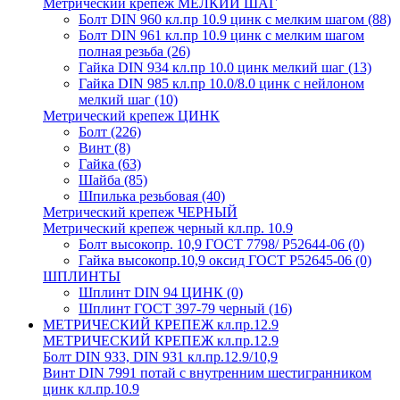
Метрический крепеж МЕЛКИЙ ШАГ
Болт DIN 960 кл.пр 10.9 цинк с мелким шагом
(88)
Болт DIN 961 кл.пр 10.9 цинк с мелким шагом
полная резьба
(26)
Гайка DIN 934 кл.пр 10.0 цинк мелкий шаг
(13)
Гайка DIN 985 кл.пр 10.0/8.0 цинк с нейлоном
мелкий шаг
(10)
Метрический крепеж ЦИНК
Болт
(226)
Винт
(8)
Гайка
(63)
Шайба
(85)
Шпилька резьбовая
(40)
Метрический крепеж ЧЕРНЫЙ
Метрический крепеж черный кл.пр. 10.9
Болт высокопр. 10,9 ГОСТ 7798/ Р52644-06
(0)
Гайка высокопр.10,9 оксид ГОСТ Р52645-06
(0)
ШПЛИНТЫ
Шплинт DIN 94 ЦИНК
(0)
Шплинт ГОСТ 397-79 черный
(16)
МЕТРИЧЕСКИЙ КРЕПЕЖ кл.пр.12.9
МЕТРИЧЕСКИЙ КРЕПЕЖ кл.пр.12.9
Болт DIN 933, DIN 931 кл.пр.12.9/10,9
Винт DIN 7991 потай с внутренним шестигранником
цинк кл.пр.10.9