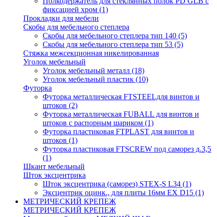
Полкодержатель для стеклянных полок PD GLВ с
фиксацией хром
(1)
Прокладки для мебели
Скобы для мебельного степлера
Скобы для мебельного степлера тип 140
(5)
Скобы для мебельного степлера тип 53
(5)
Стяжка межсекционная никелированная
Уголок мебельный
Уголок мебельный металл
(18)
Уголок мебельный пластик
(10)
Футорка
Футорка металлическая FTSTEELдля винтов и
штоков
(2)
Футорка металлическая FUBALL для винтов и
штоков с распорным шариком
(1)
Футорка пластиковая FTPLAST для винтов и
штоков
(1)
Футорка пластиковая FTSCREW под саморез д.3,5
(1)
Шкант мебельный
Шток эксцентрика
Шток эксцентрика (саморез) STEX-S L34
(1)
Эксцентрик оцинк., для плиты 16мм EX D15
(1)
МЕТРИЧЕСКИЙ КРЕПЕЖ
МЕТРИЧЕСКИЙ КРЕПЕЖ