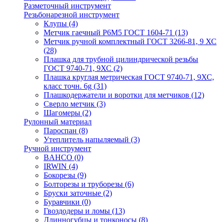
Разметочный инструмент
Резьбонарезной инструмент
Клупы
(4)
Метчик гаечный Р6М5 ГОСТ 1604-71
(13)
Метчик ручной комплектный ГОСТ 3266-81, 9 ХС
(28)
Плашка для трубной цилиндрической резьбы
ГОСТ 9740-71, 9ХС
(2)
Плашка круглая метрическая ГОСТ 9740-71, 9ХС,
класс точн. 6g
(31)
Плашкодержатели и воротки для метчиков
(12)
Сверло метчик
(3)
Шагомеры
(2)
Рулонный материал
Пароспан
(8)
Утеплитель напыляемый
(3)
Ручной инструмент
BAHCO
(0)
IRWIN
(4)
Бокорезы
(9)
Болторезы и труборезы
(6)
Бруски заточные
(2)
Буравчики
(0)
Гвоздодеры и ломы
(13)
Длинногубцы и тонконосы
(8)