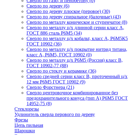
Сверло по газо- и пенобетону
(0)
Сверло по дереву
(6)
Сверло по дереву плоское (перовое)
(30)
Сверло по дереву спиральное (балочные)
(43)
Сверло по металлу коническое и ступенчатое
(8)
Сверло по металлу ц/х длинной серии класс А,
ГОСТ 886 сталь Р6М5
(34)
Сверло по металлу ц/х кобальт, класс А, Р6М5К5
ГОСТ 10902
(36)
Сверло по металлу ц/х покрытие нитрид титана,
класс А, Р6М5, ГОСТ 10902
(0)
Сверло по металлу ц/х Р6М5 (Россия) класс В,
ГОСТ 10902-77
(88)
Сверло по стеклу и керамике
(36)
Сверло средней серии класс В, проточенный ц/х
12 мм Р6М5 ГОСТ 10902
(9)
Сверло Форстнера
(21)
Сверло центровочное комбинированное без
предохранительного конуса (тип А) Р6М5 ГОСТ
14952-75
(8)
Стеклорезы
Удлинитель сверла перового по дереву
Фрезы
Цепь пильная
Шарошки