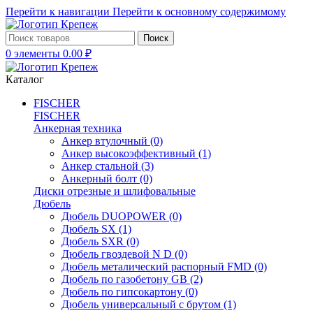
Перейти к навигации
Перейти к основному содержимому
Поиск
0
элементы
0.00
₽
Каталог
FISCHER
FISCHER
Анкерная техника
Анкер втулочный
(0)
Анкер высокоэффективный
(1)
Анкер стальной
(3)
Анкерный болт
(0)
Диски отрезные и шлифовальные
Дюбель
Дюбель DUOPOWER
(0)
Дюбель SX
(1)
Дюбель SXR
(0)
Дюбель гвоздевой N D
(0)
Дюбель металический распорный FMD
(0)
Дюбель по газобетону GB
(2)
Дюбель по гипсокартону
(0)
Дюбель универсальный с брутом
(1)