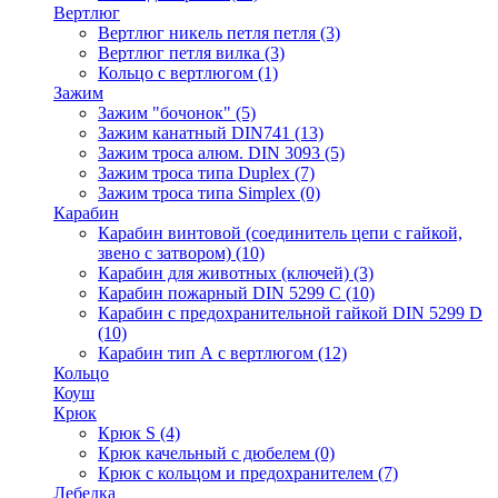
Вертлюг
Вертлюг никель петля петля
(3)
Вертлюг петля вилка
(3)
Кольцо с вертлюгом
(1)
Зажим
Зажим "бочонок"
(5)
Зажим канатный DIN741
(13)
Зажим троса алюм. DIN 3093
(5)
Зажим троса типа Duplex
(7)
Зажим троса типа Simplex
(0)
Карабин
Карабин винтовой (соединитель цепи с гайкой,
звено с затвором)
(10)
Карабин для животных (ключей)
(3)
Карабин пожарный DIN 5299 C
(10)
Карабин с предохранительной гайкой DIN 5299 D
(10)
Карабин тип А с вертлюгом
(12)
Кольцо
Коуш
Крюк
Крюк S
(4)
Крюк качельный с дюбелем
(0)
Крюк с кольцом и предохранителем
(7)
Лебедка