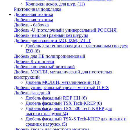
Колпачки декор. для шур.
(11)
Рихтовочная подкладка
Дюбельная техника
Дюбельная техника
Дюбель - бабочка
Дюбель -U (потолочный) универсальный РОССИЯ
Дюбель (нейлон) рамный без шурупа
Дюбель для изоляции IZO, IZM, IZL-T
Дюбель для теплоизоляции с пластиковым гвоздем
IZO
(8)
Дюбель для ПБ полипропиленовый
Дюбель К с шипами
Дюбель кровельный винтовой
Дюбель МОЛЛИ, металлический для пустотелых
конструкций
Дюбель МОЛЛИ, металлический
(13)
Дюбель универсальный трехсегментный U-FIX
Дюбель фасадный
Дюбель фасадный RDF НН
(6)
Дюбель фасадный TSX Tech-KREP
(0)
Дюбель фасадный TSX-500 Tech-KREP для
высоких нагрузок
(4)
Дюбель фасадный TSX-S Tech-KREP для низких и
средних нагрузок
(5)
Дюбель-гвоздь для быстрого монтажа