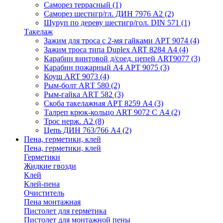
Саморез террасный
(1)
Саморез шестигр/гл. ДИН 7976 А2
(2)
Шуруп по дереву шестигр/гол. DIN 571
(1)
Такелаж
Зажим для троса с 2-мя гайками АРТ 9074
(4)
Зажим троса типа Duplex ART 8284 А4
(4)
Карабин винтовой д/соед. цепей ART9077
(3)
Карабин пожарный А4 АРТ 9075
(3)
Коуш ART 9073
(4)
Рым-болт АRТ 580
(2)
Рым-гайка АRТ 582
(3)
Скоба такелажная АРТ 8259 А4
(3)
Талреп крюк-кольцо ART 9072 С A4
(2)
Трос нерж. А2
(8)
Цепь ДИН 763/766 А4
(2)
Пена, герметики, клей
Пена, герметики, клей
Герметики
Жидкие гвозди
Клей
Клей-пена
Очиститель
Пена монтажная
Пистолет для герметика
Пистолет для монтажной пены