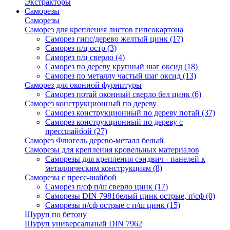
Экстракторы
Саморезы
Саморезы
Саморез для крепления листов гипсокартона
Саморез гипс/дерево желтый цинк
(17)
Саморез п/ц остр
(3)
Саморез п/ц сверло
(4)
Саморез по дереву крупный шаг оксид
(18)
Саморез по металлу частый шаг оксид
(13)
Саморез для оконной фурнитуры
Саморез потай оконный сверло бел цинк
(6)
Саморез конструкционный по дереву
Саморез конструкционный по дереву потай
(37)
Саморез конструкционный по дереву с
прессшайбой
(27)
Саморез Флюгель дерево-металл белый
Саморезы для крепления кровельных материалов
Саморезы для крепления сэндвич - панелей к
металлическим конструкциям
(8)
Саморезы с пресс-шайбой
Саморез п/сф п/ш сверло цинк
(17)
Саморезы DIN 7981белый цинк острые, п\сф
(0)
Саморезы п/сф острые с п/ш цинк
(15)
Шуруп по бетону
Шуруп универсальный DIN 7962