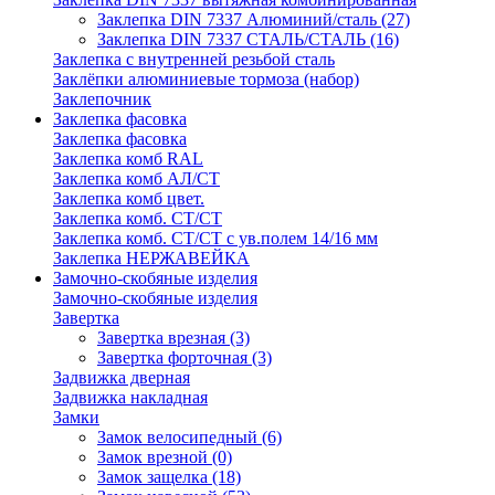
Заклепка DIN 7337 Алюминий/сталь
(27)
Заклепка DIN 7337 СТАЛЬ/СТАЛЬ
(16)
Заклепка с внутренней резьбой сталь
Заклёпки алюминиевые тормоза (набор)
Заклепочник
Заклепка фасовка
Заклепка фасовка
Заклепка комб RAL
Заклепка комб АЛ/СТ
Заклепка комб цвет.
Заклепка комб. СТ/СТ
Заклепка комб. СТ/СТ с ув.полем 14/16 мм
Заклепка НЕРЖАВЕЙКА
Замочно-скобяные изделия
Замочно-скобяные изделия
Завертка
Завертка врезная
(3)
Завертка форточная
(3)
Задвижка дверная
Задвижка накладная
Замки
Замок велосипедный
(6)
Замок врезной
(0)
Замок защелка
(18)