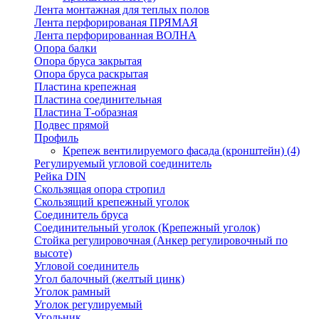
Лента монтажная для теплых полов
Лента перфорированая ПРЯМАЯ
Лента перфорированная ВОЛНА
Опора балки
Опора бруса закрытая
Опора бруса раскрытая
Пластина крепежная
Пластина соединительная
Пластина Т-образная
Подвес прямой
Профиль
Крепеж вентилируемого фасада (кронштейн)
(4)
Регулируемый угловой соединитель
Рейка DIN
Скользящая опора стропил
Скользящий крепежный уголок
Соединитель бруса
Соединительный уголок (Крепежный уголок)
Стойка регулировочная (Анкер регулировочный по
высоте)
Угловой соединитель
Угол балочный (желтый цинк)
Уголок рамный
Уголок регулируемый
Угольник