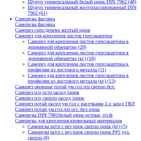
Шуруп универсальный белый цинк DIN 7962
(48)
Шуруп универсальный желтопассированный DIN
7962
(61)
Саморезы фасовка
Саморезы фасовка
Саморез гипс/дерево желтый цинк
Саморез для крепления листов гипсокартона
Саморез для крепления листов гипсокартона к
деревянной обрешетке
(29)
Саморез для крепления листов гипсокартона к
деревянной обрешетке (кг)
(18)
Саморез для крепления листов гипсокартона к
профилям из листового металла
(11)
Саморез для крепления листов гипсокартона к
профилям из листового металла (кг)
(13)
Саморез оконные потай ум.гол.ч/р сверло бел.
Саморез п/ц остр оксид /цинк
Саморез п/ц сверло оксид /цинк
Саморез потай оксид ум гол с насечками 2-х заход ГВЛ
Саморез потай ум.гол.ч/р ост. бел цинк
Саморезы DIN 7981белый цинк острые, п\сф
Саморезы для крепления кровельных материалов
Саморезы ш/гр с рез прок сверло цинк (кг)
(5)
Саморезы ш/гр с рез прок сверло цинк P#5 удл.
сверло
(8)