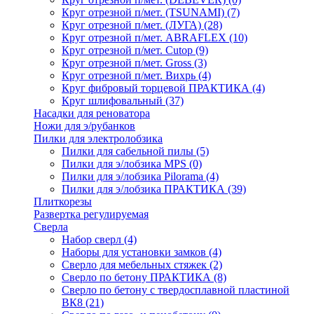
Круг отрезной п/мет. (TSUNAMI)
(7)
Круг отрезной п/мет. (ЛУГА)
(28)
Круг отрезной п/мет. ABRAFLEX
(10)
Круг отрезной п/мет. Cutop
(9)
Круг отрезной п/мет. Gross
(3)
Круг отрезной п/мет. Вихрь
(4)
Круг фибровый торцевой ПРАКТИКА
(4)
Круг шлифовальный
(37)
Насадки для реноватора
Ножи для э/рубанков
Пилки для электролобзика
Пилки для сабельной пилы
(5)
Пилки для э/лобзика MPS
(0)
Пилки для э/лобзика Pilorama
(4)
Пилки для э/лобзика ПРАКТИКА
(39)
Плиткорезы
Развертка регулируемая
Сверла
Набор сверл
(4)
Наборы для установки замков
(4)
Сверло для мебельных стяжек
(2)
Сверло по бетону ПРАКТИКА
(8)
Сверло по бетону с твердосплавной пластиной
ВК8
(21)