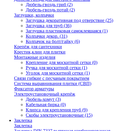
Дюбель-гвоздь гриб
(2)
Дюбель-гвоздь потай
(2)
Заглушки, колпачки
Заглушка декоративная под отверствие
(25)
Заглушка для труб
(36)
Заглушка пластиковая самоклеящаяся
(1)
Колпачки декор.
(31)
Колпачок на болт/гайку
(6)
Крепёж для сантехники
Крестик,клин для плитки
Монтажные изделия
Крепление для москитной сетки
(0)
Ручка для москитной сетки
(1)
Уголок для москитной сетки
(1)
Связи гибкие с песчаным покрытием
Система выравнивания плитки (СВП)
Фиксатор арматуры
Электроустановочный крепёж
Дюбель-хомут
(3)
Кабельная бирка
(0)
Клипса для крепления труб
(9)
Скобы электроустановочные
(15)
Заклепка
Заклепка
Заклепка DIN 7337 вытяжная комбинированная