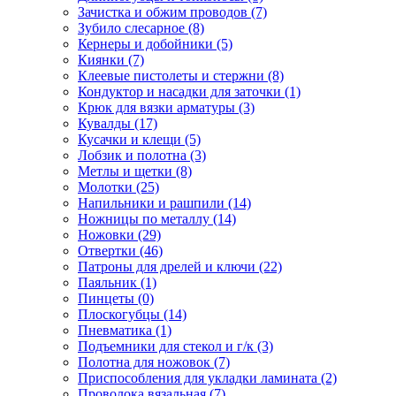
Зачистка и обжим проводов
(7)
Зубило слесарное
(8)
Кернеры и добойники
(5)
Киянки
(7)
Клеевые пистолеты и стержни
(8)
Кондуктор и насадки для заточки
(1)
Крюк для вязки арматуры
(3)
Кувалды
(17)
Кусачки и клещи
(5)
Лобзик и полотна
(3)
Метлы и щетки
(8)
Молотки
(25)
Напильники и рашпили
(14)
Ножницы по металлу
(14)
Ножовки
(29)
Отвертки
(46)
Патроны для дрелей и ключи
(22)
Паяльник
(1)
Пинцеты
(0)
Плоскогубцы
(14)
Пневматика
(1)
Подъемники для стекол и г/к
(3)
Полотна для ножовок
(7)
Приспособления для укладки ламината
(2)
Проволока вязальная
(7)