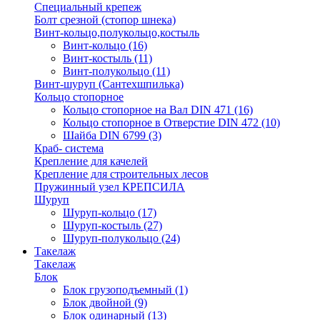
Специальный крепеж
Болт срезной (стопор шнека)
Винт-кольцо,полукольцо,костыль
Винт-кольцо
(16)
Винт-костыль
(11)
Винт-полукольцо
(11)
Винт-шуруп (Сантехшпилька)
Кольцо стопорное
Кольцо cтопорное на Вал DIN 471
(16)
Кольцо стопорное в Отверстие DIN 472
(10)
Шайба DIN 6799
(3)
Краб- система
Крепление для качелей
Крепление для строительных лесов
Пружинный узел КРЕПСИЛА
Шуруп
Шуруп-кольцо
(17)
Шуруп-костыль
(27)
Шуруп-полукольцо
(24)
Такелаж
Такелаж
Блок
Блок грузоподъемный
(1)
Блок двойной
(9)
Блок одинарный
(13)