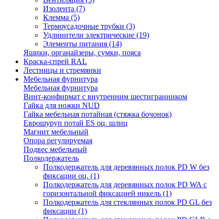
Изолента
(7)
Клемма
(5)
Термоусадочные трубки
(3)
Удлинители электрические
(19)
Элементы питания
(14)
Ящики, органайзеры, сумки, пояса
Краска-спрей RAL
Лестницы и стремянки
Мебельная фурнитура
Мебельная фурнитура
Винт-конфирмат с внутренним шестигранником
Гайка для ножки NUD
Гайка мебельная потайная (стяжка бочонок)
Еврошуруп потай ES оц. шлиц
Магнит мебельный
Опора регулируемая
Подвес мебельный
Полкодержатель
Полкодержатель для деревянных полок PD W без
фиксации оц.
(1)
Полкодержатель для деревянных полок PD WA с
горизонтальной фиксацией никель
(1)
Полкодержатель для стеклянных полок PD GL без
фиксации
(1)