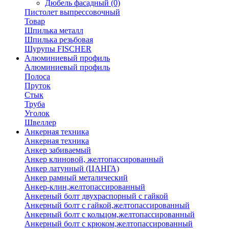
Дюбель фасадный
(0)
Пистолет выпрессовочный
Товар
Шпилька металл
Шпилька резьбовая
Шурупы FISCHER
Алюминиевый профиль
Алюминиевый профиль
Полоса
Пруток
Стык
Труба
Уголок
Швеллер
Анкерная техника
Анкерная техника
Анкер забиваемый
Анкер клиновой, желтопассированный
Анкер латунный (ЦАНГА)
Анкер рамный металический
Анкер-клин,желтопассированный
Анкерный болт двухраспорный с гайкой
Анкерный болт с гайкой,желтопассированный
Анкерный болт с кольцом,желтопассированный
Анкерный болт с крюком,желтопассированный