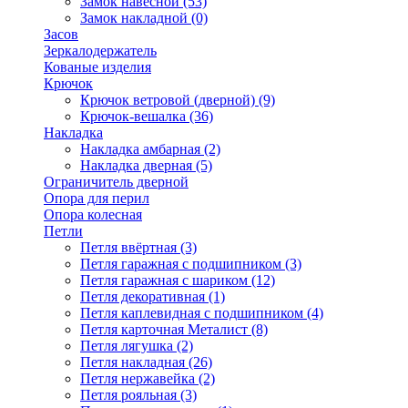
Замок навесной
(53)
Замок накладной
(0)
Засов
Зеркалодержатель
Кованые изделия
Крючок
Крючок ветровой (дверной)
(9)
Крючок-вешалка
(36)
Накладка
Накладка амбарная
(2)
Накладка дверная
(5)
Ограничитель дверной
Опора для перил
Опора колесная
Петли
Петля ввёртная
(3)
Петля гаражная с подшипником
(3)
Петля гаражная с шариком
(12)
Петля декоративная
(1)
Петля каплевидная с подшипником
(4)
Петля карточная Металист
(8)
Петля лягушка
(2)
Петля накладная
(26)
Петля нержавейка
(2)
Петля рояльная
(3)