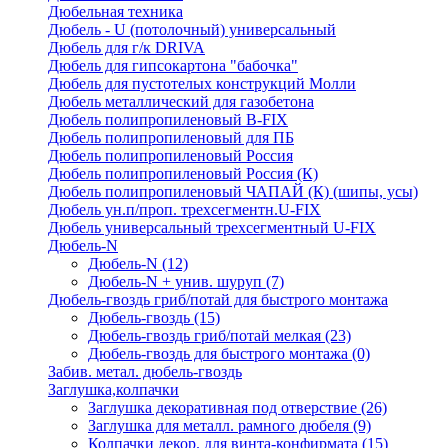
Дюбельная техника
Дюбель - U (потолочный) универсальный
Дюбель для г/к DRIVA
Дюбель для гипсокартона "бабочка"
Дюбель для пустотелых конструкций Молли
Дюбель металлический для газобетона
Дюбель полипропиленовый В-FIX
Дюбель полипропиленовый для ПБ
Дюбель полипропиленовый Россия
Дюбель полипропиленовый Россия (К)
Дюбель полипропиленовый ЧАПАЙ (К) (шипы, усы)
Дюбель ун.п/проп. трехсегментн.U-FIX
Дюбель универсальный трехсегментный U-FIX
Дюбель-N
Дюбель-N
(12)
Дюбель-N + унив. шуруп
(7)
Дюбель-гвоздь гриб/потай для быстрого монтажа
Дюбель-гвоздь
(15)
Дюбель-гвоздь гриб/потай мелкая
(23)
Дюбель-гвоздь для быстрого монтажа
(0)
Забив. метал. дюбель-гвоздь
Заглушка,колпачки
Заглушка декоративная под отверствие
(26)
Заглушка для металл. рамного дюбеля
(9)
Колпачки декор. для винта-конфирмата
(15)