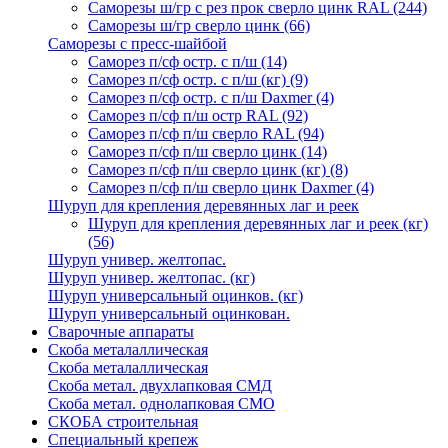
Саморезы ш/гр с рез прок сверло цинк RAL
(244)
Саморезы ш/гр сверло цинк
(66)
Саморезы с пресс-шайбой
Саморез п/сф остр. с п/ш
(14)
Саморез п/сф остр. с п/ш (кг)
(9)
Саморез п/сф остр. с п/ш Daxmer
(4)
Саморез п/сф п/ш остр RAL
(92)
Саморез п/сф п/ш сверло RAL
(94)
Саморез п/сф п/ш сверло цинк
(14)
Саморез п/сф п/ш сверло цинк (кг)
(8)
Саморез п/сф п/ш сверло цинк Daxmer
(4)
Шуруп для крепления деревянных лаг и реек
Шуруп для крепления деревянных лаг и реек (кг)
(56)
Шуруп универ. желтопас.
Шуруп универ. желтопас. (кг)
Шуруп универсальный оцинков. (кг)
Шуруп универсальный оцинкован.
Сварочные аппараты
Скоба металаллическая
Скоба металаллическая
Скоба метал. двухлапковая СМД
Скоба метал. однолапковая СМО
СКОБА строительная
Специальный крепеж