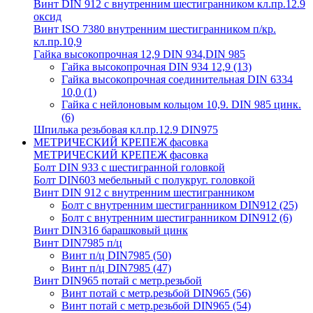
Винт DIN 912 с внутренним шестигранником кл.пр.12.9
оксид
Винт ISO 7380 внутренним шестигранником п/кр.
кл.пр.10,9
Гайка высокопрочная 12,9 DIN 934,DIN 985
Гайка высокопрочная DIN 934 12,9
(13)
Гайка высокопрочная соединительная DIN 6334
10,0
(1)
Гайка с нейлоновым кольцом 10,9. DIN 985 цинк.
(6)
Шпилька резьбовая кл.пр.12.9 DIN975
МЕТРИЧЕСКИЙ КРЕПЕЖ фасовка
МЕТРИЧЕСКИЙ КРЕПЕЖ фасовка
Болт DIN 933 с шестигранной головкой
Болт DIN603 мебельный с полукруг. головкой
Винт DIN 912 с внутренним шестигранником
Болт с внутренним шестигранником DIN912
(25)
Болт с внутренним шестигранником DIN912
(6)
Винт DIN316 барашковый цинк
Винт DIN7985 п/ц
Винт п/ц DIN7985
(50)
Винт п/ц DIN7985
(47)
Винт DIN965 потай с метр.резьбой
Винт потай с метр.резьбой DIN965
(56)
Винт потай с метр.резьбой DIN965
(54)