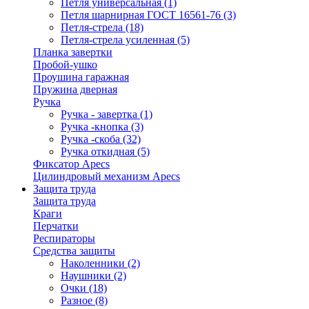
Петля универсальная
(1)
Петля шарнирная ГОСТ 16561-76
(3)
Петля-стрела
(18)
Петля-стрела усиленная
(5)
Планка завертки
Пробой-ушко
Проушина гаражная
Пружина дверная
Ручка
Ручка - завертка
(1)
Ручка -кнопка
(3)
Ручка -скоба
(32)
Ручка откидная
(5)
Фиксатор Apecs
Цилиндровый механизм Apecs
Защита труда
Защита труда
Краги
Перчатки
Респираторы
Средства защиты
Наколенники
(2)
Наушники
(2)
Очки
(18)
Разное
(8)