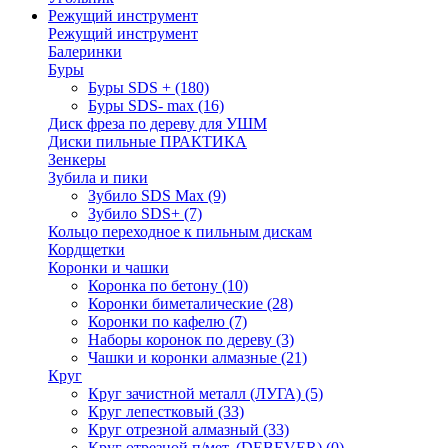
Режущий инструмент
Режущий инструмент
Балеринки
Буры
Буры SDS +
(180)
Буры SDS- max
(16)
Диск фреза по дереву для УШМ
Диски пильные ПРАКТИКА
Зенкеры
Зубила и пики
Зубило SDS Max
(9)
Зубило SDS+
(7)
Кольцо переходное к пильным дискам
Кордщетки
Коронки и чашки
Коронка по бетону
(10)
Коронки биметалические
(28)
Коронки по кафелю
(7)
Наборы коронок по дереву
(3)
Чашки и коронки алмазные
(21)
Круг
Круг зачистной металл (ЛУГА)
(5)
Круг лепестковый
(33)
Круг отрезной алмазный
(33)
Круг отрезной п/мет. (DEBEVER)
(0)