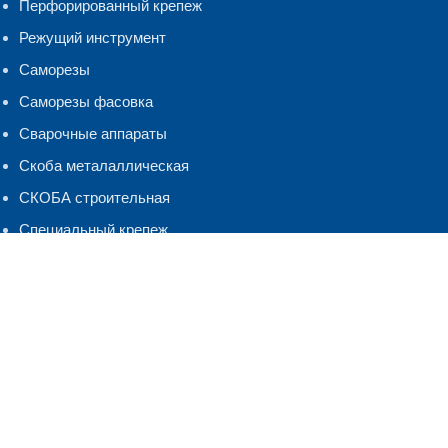
Перфорированный крепеж
Режущий инструмент
Саморезы
Саморезы фасовка
Сварочные аппараты
Скоба металаллическая
СКОБА строительная
Специальный крепеж
Такелаж
Хомуты, бандаж
ЧЕСТНЫЙ ЗНАК
Шнуры Веревки
Шуруп-кольцо,костыль.полукольцо
ЭЛЕКТРОДЫ