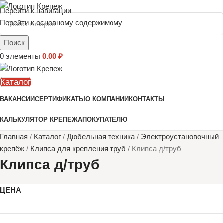
Перейти к навигации
Перейти к основному содержимому
Поиск
0
элементы
0.00
₽
Каталог
ВАКАНСИИ
СЕРТИФИКАТЫ
О КОМПАНИИ
КОНТАКТЫ
КАЛЬКУЛЯТОР КРЕПЕЖА
ПОКУПАТЕЛЮ
Главная
/
Каталог
/
Дюбельная техника
/
Электроустановочный
крепёж
/
Клипса для крепления труб
/
Клипса д/труб
Клипса д/труб
ЦЕНА