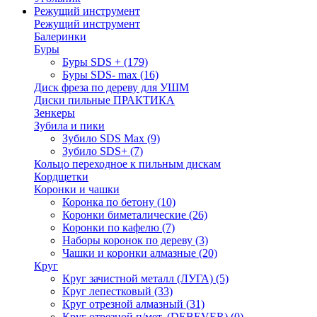
Режущий инструмент
Режущий инструмент
Балеринки
Буры
Буры SDS +
(179)
Буры SDS- max
(16)
Диск фреза по дереву для УШМ
Диски пильные ПРАКТИКА
Зенкеры
Зубила и пики
Зубило SDS Max
(9)
Зубило SDS+
(7)
Кольцо переходное к пильным дискам
Кордщетки
Коронки и чашки
Коронка по бетону
(10)
Коронки биметалические
(26)
Коронки по кафелю
(7)
Наборы коронок по дереву
(3)
Чашки и коронки алмазные
(20)
Круг
Круг зачистной металл (ЛУГА)
(5)
Круг лепестковый
(33)
Круг отрезной алмазный
(31)
Круг отрезной п/мет. (DEBEVER)
(0)