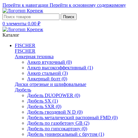
Перейти к навигации
Перейти к основному содержимому
Поиск
0
элементы
0.00
₽
Каталог
FISCHER
FISCHER
Анкерная техника
Анкер втулочный
(0)
Анкер высокоэффективный
(1)
Анкер стальной
(3)
Анкерный болт
(0)
Диски отрезные и шлифовальные
Дюбель
Дюбель DUOPOWER
(0)
Дюбель SX
(1)
Дюбель SXR
(0)
Дюбель гвоздевой N D
(0)
Дюбель металический распорный FMD
(0)
Дюбель по газобетону GB
(2)
Дюбель по гипсокартону
(0)
Дюбель универсальный с брутом
(1)