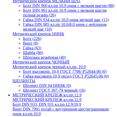
Метрический крепеж МЕЛКИЙ ШАГ
Болт DIN 960 кл.пр 10.9 цинк с мелким шагом
(88)
Болт DIN 961 кл.пр 10.9 цинк с мелким шагом
полная резьба
(26)
Гайка DIN 934 кл.пр 10.0 цинк мелкий шаг
(13)
Гайка DIN 985 кл.пр 10.0/8.0 цинк с нейлоном
мелкий шаг
(10)
Метрический крепеж ЦИНК
Болт
(226)
Винт
(8)
Гайка
(63)
Шайба
(86)
Шпилька резьбовая
(40)
Метрический крепеж ЧЕРНЫЙ
Метрический крепеж черный кл.пр. 10.9
Болт высокопр. 10,9 ГОСТ 7798/ Р52644-06
(0)
Гайка высокопр.10,9 оксид ГОСТ Р52645-06
(0)
ШПЛИНТЫ
Шплинт DIN 94 ЦИНК
(0)
Шплинт ГОСТ 397-79 черный
(16)
МЕТРИЧЕСКИЙ КРЕПЕЖ кл.пр.12.9
МЕТРИЧЕСКИЙ КРЕПЕЖ кл.пр.12.9
Болт DIN 933, DIN 931 кл.пр.12.9/10,9
Винт DIN 7991 потай с внутренним шестигранником
цинк кл.пр.10.9