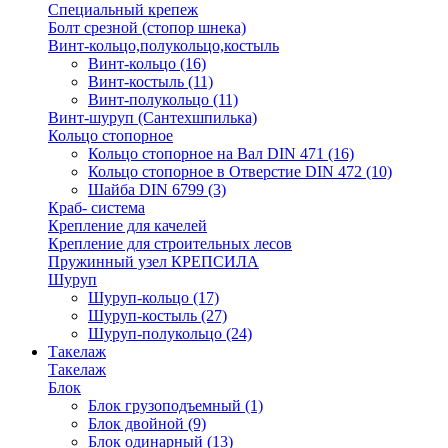
Специальный крепеж
Болт срезной (стопор шнека)
Винт-кольцо,полукольцо,костыль
Винт-кольцо
(16)
Винт-костыль
(11)
Винт-полукольцо
(11)
Винт-шуруп (Сантехшпилька)
Кольцо стопорное
Кольцо cтопорное на Вал DIN 471
(16)
Кольцо стопорное в Отверстие DIN 472
(10)
Шайба DIN 6799
(3)
Краб- система
Крепление для качелей
Крепление для строительных лесов
Пружинный узел КРЕПСИЛА
Шуруп
Шуруп-кольцо
(17)
Шуруп-костыль
(27)
Шуруп-полукольцо
(24)
Такелаж
Такелаж
Блок
Блок грузоподъемный
(1)
Блок двойной
(9)
Блок одинарный
(13)