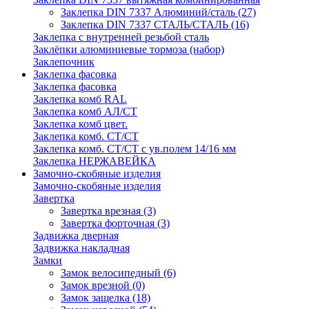
Заклепка DIN 7337 Алюминий/сталь
(27)
Заклепка DIN 7337 СТАЛЬ/СТАЛЬ
(16)
Заклепка с внутренней резьбой сталь
Заклёпки алюминиевые тормоза (набор)
Заклепочник
Заклепка фасовка
Заклепка фасовка
Заклепка комб RAL
Заклепка комб АЛ/СТ
Заклепка комб цвет.
Заклепка комб. СТ/СТ
Заклепка комб. СТ/СТ с ув.полем 14/16 мм
Заклепка НЕРЖАВЕЙКА
Замочно-скобяные изделия
Замочно-скобяные изделия
Завертка
Завертка врезная
(3)
Завертка форточная
(3)
Задвижка дверная
Задвижка накладная
Замки
Замок велосипедный
(6)
Замок врезной
(0)
Замок защелка
(18)