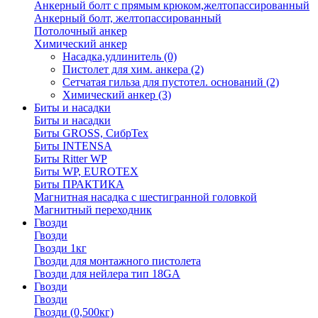
Анкерный болт с прямым крюком,желтопассированный
Анкерный болт, желтопассированный
Потолочный анкер
Химический анкер
Насадка,удлинитель
(0)
Пистолет для хим. анкера
(2)
Сетчатая гильза для пустотел. оснований
(2)
Химический анкер
(3)
Биты и насадки
Биты и насадки
Биты GROSS, СибрТех
Биты INTENSA
Биты Ritter WP
Биты WP, EUROTEX
Биты ПРАКТИКА
Магнитная насадка с шестигранной головкой
Магнитный переходник
Гвозди
Гвозди
Гвозди 1кг
Гвозди для монтажного пистолета
Гвозди для нейлера тип 18GA
Гвозди
Гвозди
Гвозди (0,500кг)