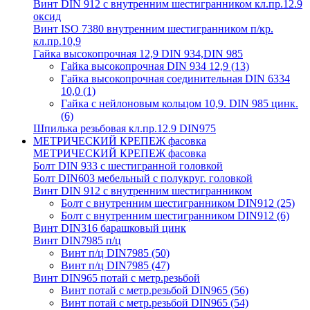
Винт DIN 912 с внутренним шестигранником кл.пр.12.9
оксид
Винт ISO 7380 внутренним шестигранником п/кр.
кл.пр.10,9
Гайка высокопрочная 12,9 DIN 934,DIN 985
Гайка высокопрочная DIN 934 12,9
(13)
Гайка высокопрочная соединительная DIN 6334
10,0
(1)
Гайка с нейлоновым кольцом 10,9. DIN 985 цинк.
(6)
Шпилька резьбовая кл.пр.12.9 DIN975
МЕТРИЧЕСКИЙ КРЕПЕЖ фасовка
МЕТРИЧЕСКИЙ КРЕПЕЖ фасовка
Болт DIN 933 с шестигранной головкой
Болт DIN603 мебельный с полукруг. головкой
Винт DIN 912 с внутренним шестигранником
Болт с внутренним шестигранником DIN912
(25)
Болт с внутренним шестигранником DIN912
(6)
Винт DIN316 барашковый цинк
Винт DIN7985 п/ц
Винт п/ц DIN7985
(50)
Винт п/ц DIN7985
(47)
Винт DIN965 потай с метр.резьбой
Винт потай с метр.резьбой DIN965
(56)
Винт потай с метр.резьбой DIN965
(54)