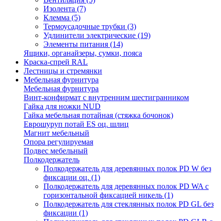
Изолента
(7)
Клемма
(5)
Термоусадочные трубки
(3)
Удлинители электрические
(19)
Элементы питания
(14)
Ящики, органайзеры, сумки, пояса
Краска-спрей RAL
Лестницы и стремянки
Мебельная фурнитура
Мебельная фурнитура
Винт-конфирмат с внутренним шестигранником
Гайка для ножки NUD
Гайка мебельная потайная (стяжка бочонок)
Еврошуруп потай ES оц. шлиц
Магнит мебельный
Опора регулируемая
Подвес мебельный
Полкодержатель
Полкодержатель для деревянных полок PD W без
фиксации оц.
(1)
Полкодержатель для деревянных полок PD WA с
горизонтальной фиксацией никель
(1)
Полкодержатель для стеклянных полок PD GL без
фиксации
(1)