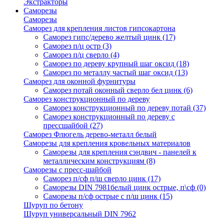
Экстракторы
Саморезы
Саморезы
Саморез для крепления листов гипсокартона
Саморез гипс/дерево желтый цинк
(17)
Саморез п/ц остр
(3)
Саморез п/ц сверло
(4)
Саморез по дереву крупный шаг оксид
(18)
Саморез по металлу частый шаг оксид
(13)
Саморез для оконной фурнитуры
Саморез потай оконный сверло бел цинк
(6)
Саморез конструкционный по дереву
Саморез конструкционный по дереву потай
(37)
Саморез конструкционный по дереву с
прессшайбой
(27)
Саморез Флюгель дерево-металл белый
Саморезы для крепления кровельных материалов
Саморезы для крепления сэндвич - панелей к
металлическим конструкциям
(8)
Саморезы с пресс-шайбой
Саморез п/сф п/ш сверло цинк
(17)
Саморезы DIN 7981белый цинк острые, п\сф
(0)
Саморезы п/сф острые с п/ш цинк
(15)
Шуруп по бетону
Шуруп универсальный DIN 7962