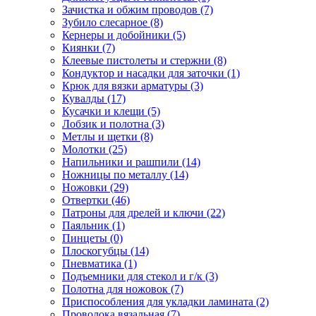
Зачистка и обжим проводов
(7)
Зубило слесарное
(8)
Кернеры и добойники
(5)
Киянки
(7)
Клеевые пистолеты и стержни
(8)
Кондуктор и насадки для заточки
(1)
Крюк для вязки арматуры
(3)
Кувалды
(17)
Кусачки и клещи
(5)
Лобзик и полотна
(3)
Метлы и щетки
(8)
Молотки
(25)
Напильники и рашпили
(14)
Ножницы по металлу
(14)
Ножовки
(29)
Отвертки
(46)
Патроны для дрелей и ключи
(22)
Паяльник
(1)
Пинцеты
(0)
Плоскогубцы
(14)
Пневматика
(1)
Подъемники для стекол и г/к
(3)
Полотна для ножовок
(7)
Приспособления для укладки ламината
(2)
Проволока вязальная
(7)