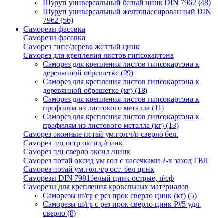
Шуруп универсальный белый цинк DIN 7962
(48)
Шуруп универсальный желтопассированный DIN
7962
(56)
Саморезы фасовка
Саморезы фасовка
Саморез гипс/дерево желтый цинк
Саморез для крепления листов гипсокартона
Саморез для крепления листов гипсокартона к
деревянной обрешетке
(29)
Саморез для крепления листов гипсокартона к
деревянной обрешетке (кг)
(18)
Саморез для крепления листов гипсокартона к
профилям из листового металла
(11)
Саморез для крепления листов гипсокартона к
профилям из листового металла (кг)
(13)
Саморез оконные потай ум.гол.ч/р сверло бел.
Саморез п/ц остр оксид /цинк
Саморез п/ц сверло оксид /цинк
Саморез потай оксид ум гол с насечками 2-х заход ГВЛ
Саморез потай ум.гол.ч/р ост. бел цинк
Саморезы DIN 7981белый цинк острые, п\сф
Саморезы для крепления кровельных материалов
Саморезы ш/гр с рез прок сверло цинк (кг)
(5)
Саморезы ш/гр с рез прок сверло цинк P#5 удл.
сверло
(8)