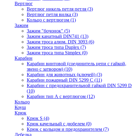
Вертлюг
Вертлюг никель петля петля
(3)
Вертлюг петля вилка
(3)
Кольцо с вертлюгом
(1)
Зажим
Зажим "бочонок"
(5)
Зажим канатный DIN741
(13)
Зажим троса алюм. DIN 3093
(6)
Зажим троса типа Duplex
(7)
Зажим троса типа Simplex
(0)
Карабин
Карабин винтовой (соединитель цепи с гайкой,
звено с затвором)
(10)
Карабин для животных (ключей)
(3)
Карабин пожарный DIN 5299 C
(11)
Карабин с предохранительной гайкой DIN 5299 D
(10)
Карабин тип А с вертлюгом
(12)
Кольцо
Коуш
Крюк
Крюк S
(4)
Крюк качельный с дюбелем
(0)
Крюк с кольцом и предохранителем
(7)
Лебедка