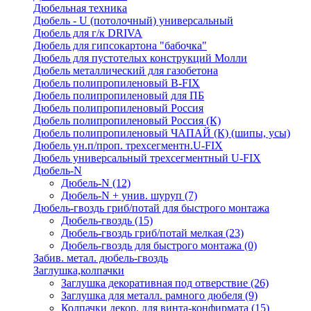
Дюбельная техника
Дюбель - U (потолочный) универсальный
Дюбель для г/к DRIVA
Дюбель для гипсокартона "бабочка"
Дюбель для пустотелых конструкций Молли
Дюбель металлический для газобетона
Дюбель полипропиленовый В-FIX
Дюбель полипропиленовый для ПБ
Дюбель полипропиленовый Россия
Дюбель полипропиленовый Россия (К)
Дюбель полипропиленовый ЧАПАЙ (К) (шипы, усы)
Дюбель ун.п/проп. трехсегментн.U-FIX
Дюбель универсальный трехсегментный U-FIX
Дюбель-N
Дюбель-N
(12)
Дюбель-N + унив. шуруп
(7)
Дюбель-гвоздь гриб/потай для быстрого монтажа
Дюбель-гвоздь
(15)
Дюбель-гвоздь гриб/потай мелкая
(23)
Дюбель-гвоздь для быстрого монтажа
(0)
Забив. метал. дюбель-гвоздь
Заглушка,колпачки
Заглушка декоративная под отверствие
(26)
Заглушка для металл. рамного дюбеля
(9)
Колпачки декор. для винта-конфирмата
(15)