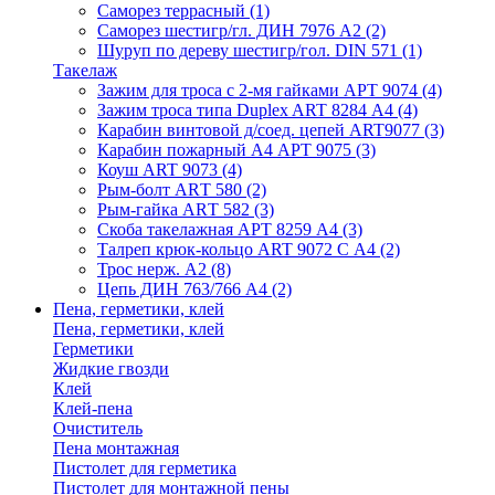
Саморез террасный
(1)
Саморез шестигр/гл. ДИН 7976 А2
(2)
Шуруп по дереву шестигр/гол. DIN 571
(1)
Такелаж
Зажим для троса с 2-мя гайками АРТ 9074
(4)
Зажим троса типа Duplex ART 8284 А4
(4)
Карабин винтовой д/соед. цепей ART9077
(3)
Карабин пожарный А4 АРТ 9075
(3)
Коуш ART 9073
(4)
Рым-болт АRТ 580
(2)
Рым-гайка АRТ 582
(3)
Скоба такелажная АРТ 8259 А4
(3)
Талреп крюк-кольцо ART 9072 С A4
(2)
Трос нерж. А2
(8)
Цепь ДИН 763/766 А4
(2)
Пена, герметики, клей
Пена, герметики, клей
Герметики
Жидкие гвозди
Клей
Клей-пена
Очиститель
Пена монтажная
Пистолет для герметика
Пистолет для монтажной пены