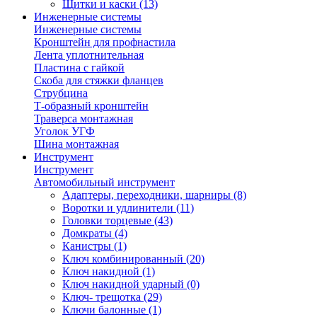
Щитки и каски
(13)
Инженерные системы
Инженерные системы
Кронштейн для профнастила
Лента уплотнительная
Пластина с гайкой
Скоба для стяжки фланцев
Струбцина
Т-образный кронштейн
Траверса монтажная
Уголок УГФ
Шина монтажная
Инструмент
Инструмент
Автомобильный инструмент
Адаптеры, переходники, шарниры
(8)
Воротки и удлинители
(11)
Головки торцевые
(43)
Домкраты
(4)
Канистры
(1)
Ключ комбинированный
(20)
Ключ накидной
(1)
Ключ накидной ударный
(0)
Ключ- трещотка
(29)
Ключи балонные
(1)