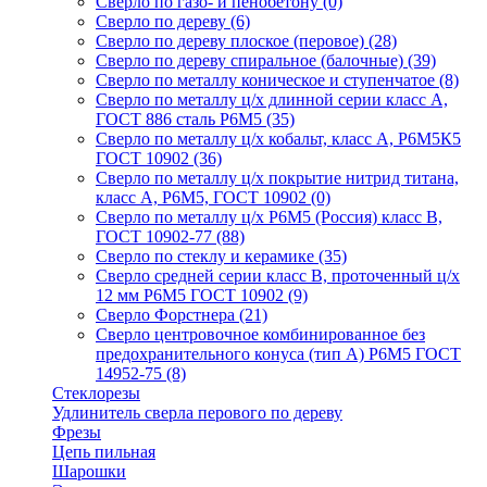
Сверло по газо- и пенобетону
(0)
Сверло по дереву
(6)
Сверло по дереву плоское (перовое)
(28)
Сверло по дереву спиральное (балочные)
(39)
Сверло по металлу коническое и ступенчатое
(8)
Сверло по металлу ц/х длинной серии класс А,
ГОСТ 886 сталь Р6М5
(35)
Сверло по металлу ц/х кобальт, класс А, Р6М5К5
ГОСТ 10902
(36)
Сверло по металлу ц/х покрытие нитрид титана,
класс А, Р6М5, ГОСТ 10902
(0)
Сверло по металлу ц/х Р6М5 (Россия) класс В,
ГОСТ 10902-77
(88)
Сверло по стеклу и керамике
(35)
Сверло средней серии класс В, проточенный ц/х
12 мм Р6М5 ГОСТ 10902
(9)
Сверло Форстнера
(21)
Сверло центровочное комбинированное без
предохранительного конуса (тип А) Р6М5 ГОСТ
14952-75
(8)
Стеклорезы
Удлинитель сверла перового по дереву
Фрезы
Цепь пильная
Шарошки