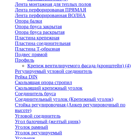
Лента монтажная для теплых полов
Лента перфорированая ПРЯМАЯ
Лента перфорированная ВОЛНА
Опора балки
Опора бруса закрытая
Опора бруса раскрытая
Пластина крепежная
Пластина соединительная
Пластина Т-образная
Подвес прямой
Профиль
Крепеж вентилируемого фасада (кронштейн)
(4)
Регулируемый угловой соединитель
Рейка DIN
Скользящая опора стропил
Скользящий крепежный уголок
Соединитель бруса
Соединительный уголок (Крепежный уголок)
Стойка регулировочная (Анкер регулировочный по
высоте)
Угловой соединитель
Угол балочный (желтый цинк)
Уголок рамный
Уголок регулируемый
Угольник