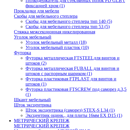
Полкодержатель для стеклянных полок PD GLВ с
фиксацией хром
(1)
Прокладки для мебели
Скобы для мебельного степлера
Скобы для мебельного степлера тип 140
(5)
Скобы для мебельного степлера тип 53
(5)
Стяжка межсекционная никелированная
Уголок мебельный
Уголок мебельный металл
(18)
Уголок мебельный пластик
(10)
Футорка
Футорка металлическая FTSTEELдля винтов и
штоков
(2)
Футорка металлическая FUBALL для винтов и
штоков с распорным шариком
(1)
Футорка пластиковая FTPLAST для винтов и
штоков
(1)
Футорка пластиковая FTSCREW под саморез д.3,5
(1)
Шкант мебельный
Шток эксцентрика
Шток эксцентрика (саморез) STEX-S L34
(1)
Эксцентрик оцинк., для плиты 16мм EX D15
(1)
МЕТРИЧЕСКИЙ КРЕПЕЖ
МЕТРИЧЕСКИЙ КРЕПЕЖ