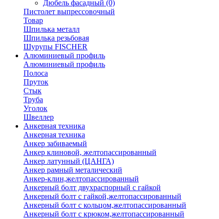
Дюбель фасадный
(0)
Пистолет выпрессовочный
Товар
Шпилька металл
Шпилька резьбовая
Шурупы FISCHER
Алюминиевый профиль
Алюминиевый профиль
Полоса
Пруток
Стык
Труба
Уголок
Швеллер
Анкерная техника
Анкерная техника
Анкер забиваемый
Анкер клиновой, желтопассированный
Анкер латунный (ЦАНГА)
Анкер рамный металический
Анкер-клин,желтопассированный
Анкерный болт двухраспорный с гайкой
Анкерный болт с гайкой,желтопассированный
Анкерный болт с кольцом,желтопассированный
Анкерный болт с крюком,желтопассированный