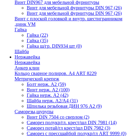
Винт DIN967 для мебельной фурнитуры
Винт для мебельной фурнитуры DIN 967
(26)
Винт для мебельной фурнитуры DIN 967
(26)
Винт с плоской головкой и внутр. шестигранником
,цинк VM
Гайка
Гайка
(22)
Гайка
(35)
Гайка ш/гр. DIN934 шт
(0)
Шайба
Нержавейка
Нержавейка
Анкер клин
Кольцо сварное полиров. А4 ART 8229
Метрический крепеж
Болт нерж. А2
(59)
Винт нерж. А2
(100)
Гайка нерж. А2
(42)
Шайба нерж. А2/А4
(31)
Шпилька резьбовая ДИН 976 А2
(9)
Саморезы,шурупы
Винт DIN 7504 со сверлом
(2)
Саморез полукр/гл. крест/шл DIN 7981
(14)
Саморез потай/гл крест/шл DIN 7982
(3)
Саморез с прессшайбой полукр/гл ART 9999
(0)