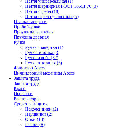
Петля универсальная
(1)
Петля шарнирная ГОСТ 16561-76
(3)
Петля-стрела
(18)
Петля-стрела усиленная
(5)
Планка завертки
Пробой-ушко
Проушина гаражная
Пружина дверная
Ручка
Ручка - завертка
(1)
Ручка -кнопка
(3)
Ручка -скоба
(32)
Ручка откидная
(5)
Фиксатор Apecs
Цилиндровый механизм Apecs
Защита труда
Защита труда
Краги
Перчатки
Респираторы
Средства защиты
Наколенники
(2)
Наушники
(2)
Очки
(18)
Разное
(8)