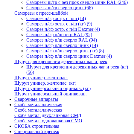
Саморезы ш/гр с рез прок сверло цинк RAL
(246)
Саморезы ш/гр сверло цинк
(66)
Саморезы с пресс-шайбой
Саморез п/сф остр. с п/ш
(14)
Саморез п/сф остр. с п/ш (кг)
(9)
Саморез п/сф остр. с п/ш Daxmer
(4)
Саморез п/сф п/ш остр RAL
(92)
Саморез п/сф п/ш сверло RAL
(94)
Саморез п/сф п/ш сверло цинк
(14)
Саморез п/сф п/ш сверло цинк (кг)
(8)
Саморез п/сф п/ш сверло цинк Daxmer
(4)
Шуруп для крепления деревянных лаг и реек
Шуруп для крепления деревянных лаг и реек (кг)
(56)
Шуруп универ. желтопас.
Шуруп универ. желтопас. (кг)
Шуруп универсальный оцинков. (кг)
Шуруп универсальный оцинкован.
Сварочные аппараты
Скоба металаллическая
Скоба металаллическая
Скоба метал. двухлапковая СМД
Скоба метал. однолапковая СМО
СКОБА строительная
Специальный крепеж