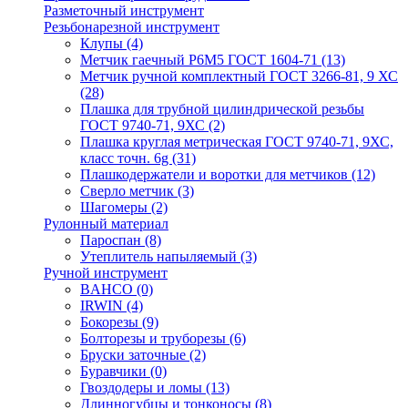
Разметочный инструмент
Резьбонарезной инструмент
Клупы
(4)
Метчик гаечный Р6М5 ГОСТ 1604-71
(13)
Метчик ручной комплектный ГОСТ 3266-81, 9 ХС
(28)
Плашка для трубной цилиндрической резьбы
ГОСТ 9740-71, 9ХС
(2)
Плашка круглая метрическая ГОСТ 9740-71, 9ХС,
класс точн. 6g
(31)
Плашкодержатели и воротки для метчиков
(12)
Сверло метчик
(3)
Шагомеры
(2)
Рулонный материал
Пароспан
(8)
Утеплитель напыляемый
(3)
Ручной инструмент
BAHCO
(0)
IRWIN
(4)
Бокорезы
(9)
Болторезы и труборезы
(6)
Бруски заточные
(2)
Буравчики
(0)
Гвоздодеры и ломы
(13)
Длинногубцы и тонконосы
(8)