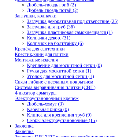
Дюбель-гвоздь гриб
(2)
Дюбель-гвоздь потай
(2)
Заглушки, колпачки
Заглушка декоративная под отверствие
(25)
Заглушка для труб
(36)
Заглушка пластиковая самоклеящаяся
(1)
Колпачки декор.
(31)
Колпачок на болт/гайку
(6)
Крепёж для сантехники
Крестик,клин для плитки
Монтажные изделия
Крепление для москитной сетки
(0)
Ручка для москитной сетки
(1)
Уголок для москитной сетки
(1)
Связи гибкие с песчаным покрытием
Система выравнивания плитки (СВП)
Фиксатор арматуры
Электроустановочный крепёж
Дюбель-хомут
(3)
Кабельная бирка
(0)
Клипса для крепления труб
(9)
Скобы электроустановочные
(15)
Заклепка
Заклепка
Заклепка DIN 7337 вытяжная комбинированная