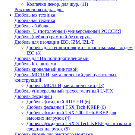
Колпачки декор. для шур.
(11)
Рихтовочная подкладка
Дюбельная техника
Дюбельная техника
Дюбель - бабочка
Дюбель -U (потолочный) универсальный РОССИЯ
Дюбель (нейлон) рамный без шурупа
Дюбель для изоляции IZO, IZM, IZL-T
Дюбель для теплоизоляции с пластиковым гвоздем
IZO
(8)
Дюбель для ПБ полипропиленовый
Дюбель К с шипами
Дюбель кровельный винтовой
Дюбель МОЛЛИ, металлический для пустотелых
конструкций
Дюбель МОЛЛИ, металлический
(13)
Дюбель универсальный трехсегментный U-FIX
Дюбель фасадный
Дюбель фасадный RDF НН
(6)
Дюбель фасадный TSX Tech-KREP
(0)
Дюбель фасадный TSX-500 Tech-KREP для
высоких нагрузок
(4)
Дюбель фасадный TSX-S Tech-KREP для низких и
средних нагрузок
(5)
Дюбель-гвоздь для быстрого монтажа