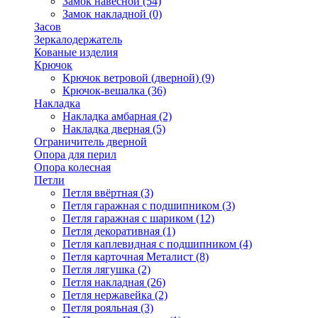
Замок навесной
(54)
Замок накладной
(0)
Засов
Зеркалодержатель
Кованые изделия
Крючок
Крючок ветровой (дверной)
(9)
Крючок-вешалка
(36)
Накладка
Накладка амбарная
(2)
Накладка дверная
(5)
Ограничитель дверной
Опора для перил
Опора колесная
Петли
Петля ввёртная
(3)
Петля гаражная с подшипником
(3)
Петля гаражная с шариком
(12)
Петля декоративная
(1)
Петля каплевидная с подшипником
(4)
Петля карточная Металист
(8)
Петля лягушка
(2)
Петля накладная
(26)
Петля нержавейка
(2)
Петля рояльная
(3)