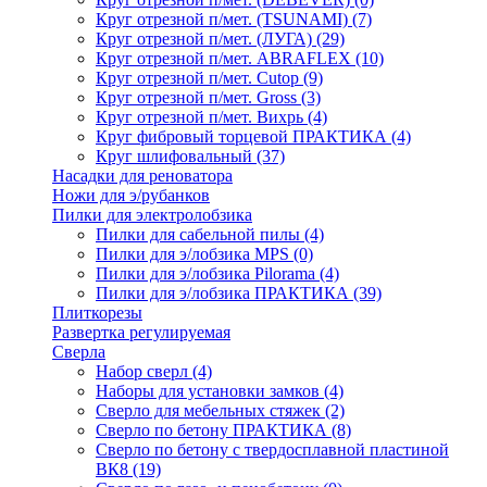
Круг отрезной п/мет. (TSUNAMI)
(7)
Круг отрезной п/мет. (ЛУГА)
(29)
Круг отрезной п/мет. ABRAFLEX
(10)
Круг отрезной п/мет. Cutop
(9)
Круг отрезной п/мет. Gross
(3)
Круг отрезной п/мет. Вихрь
(4)
Круг фибровый торцевой ПРАКТИКА
(4)
Круг шлифовальный
(37)
Насадки для реноватора
Ножи для э/рубанков
Пилки для электролобзика
Пилки для сабельной пилы
(4)
Пилки для э/лобзика MPS
(0)
Пилки для э/лобзика Pilorama
(4)
Пилки для э/лобзика ПРАКТИКА
(39)
Плиткорезы
Развертка регулируемая
Сверла
Набор сверл
(4)
Наборы для установки замков
(4)
Сверло для мебельных стяжек
(2)
Сверло по бетону ПРАКТИКА
(8)
Сверло по бетону с твердосплавной пластиной
ВК8
(19)