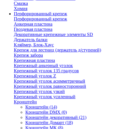
Смазка
Химия
Перфорированный крепеж
Перфорированный крепеж
Анкерная пластина
Гвоздевая пластина
Декоративные крепежные элементы SD
Держатель балки
Кляймер, Блок-Хаус
Крепеж для лестниц (держатель д/ступеней)
Крепеж забора
Крепежная пластина
Крепежный анкерный уголок
Крепежный уголок 135 градусов
Крепежный уголок Z
Крепежный уголок асимметричный
Крепежный уголок равносторонний
Крепежный уголок узкий
Крепежный уголок усиленный
Кронштейн
Кронштейн
(14)
Кронштейн DMX
(0)
Кронштейн декоративный
(21)
Кронштейн Домарт
(18)
Кронштейн МК
(8)