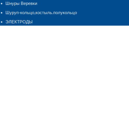
Шнуры Веревки
Шуруп-кольцо,костыль.полукольцо
ЭЛЕКТРОДЫ
Контакты
г. Киров, ул. Лепсе, д. 26
+7 (8332) 247-127
(многоканальный)
Copyright © 2024-2026
Крепеж Киров
. Все права защищены.
Политика конфиденциальности