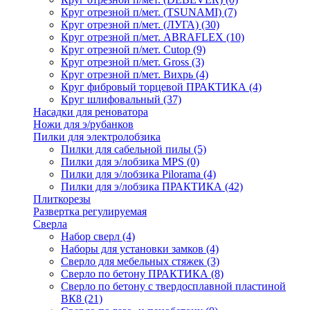
Круг отрезной п/мет. (TSUNAMI)
(7)
Круг отрезной п/мет. (ЛУГА)
(30)
Круг отрезной п/мет. ABRAFLEX
(10)
Круг отрезной п/мет. Cutop
(9)
Круг отрезной п/мет. Gross
(3)
Круг отрезной п/мет. Вихрь
(4)
Круг фибровый торцевой ПРАКТИКА
(4)
Круг шлифовальный
(37)
Насадки для реноватора
Ножи для э/рубанков
Пилки для электролобзика
Пилки для сабельной пилы
(5)
Пилки для э/лобзика MPS
(0)
Пилки для э/лобзика Pilorama
(4)
Пилки для э/лобзика ПРАКТИКА
(42)
Плиткорезы
Развертка регулируемая
Сверла
Набор сверл
(4)
Наборы для установки замков
(4)
Сверло для мебельных стяжек
(3)
Сверло по бетону ПРАКТИКА
(8)
Сверло по бетону с твердосплавной пластиной
ВК8
(21)