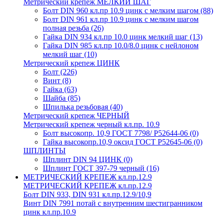
Метрический крепеж МЕЛКИЙ ШАГ
Болт DIN 960 кл.пр 10.9 цинк с мелким шагом
(88)
Болт DIN 961 кл.пр 10.9 цинк с мелким шагом
полная резьба
(26)
Гайка DIN 934 кл.пр 10.0 цинк мелкий шаг
(13)
Гайка DIN 985 кл.пр 10.0/8.0 цинк с нейлоном
мелкий шаг
(10)
Метрический крепеж ЦИНК
Болт
(226)
Винт
(8)
Гайка
(63)
Шайба
(85)
Шпилька резьбовая
(40)
Метрический крепеж ЧЕРНЫЙ
Метрический крепеж черный кл.пр. 10.9
Болт высокопр. 10,9 ГОСТ 7798/ Р52644-06
(0)
Гайка высокопр.10,9 оксид ГОСТ Р52645-06
(0)
ШПЛИНТЫ
Шплинт DIN 94 ЦИНК
(0)
Шплинт ГОСТ 397-79 черный
(16)
МЕТРИЧЕСКИЙ КРЕПЕЖ кл.пр.12.9
МЕТРИЧЕСКИЙ КРЕПЕЖ кл.пр.12.9
Болт DIN 933, DIN 931 кл.пр.12.9/10,9
Винт DIN 7991 потай с внутренним шестигранником
цинк кл.пр.10.9