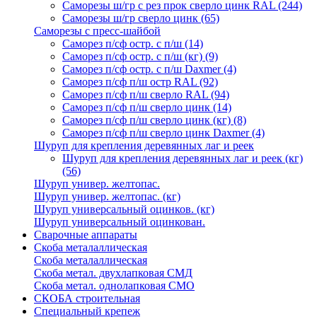
Саморезы ш/гр с рез прок сверло цинк RAL
(244)
Саморезы ш/гр сверло цинк
(65)
Саморезы с пресс-шайбой
Саморез п/сф остр. с п/ш
(14)
Саморез п/сф остр. с п/ш (кг)
(9)
Саморез п/сф остр. с п/ш Daxmer
(4)
Саморез п/сф п/ш остр RAL
(92)
Саморез п/сф п/ш сверло RAL
(94)
Саморез п/сф п/ш сверло цинк
(14)
Саморез п/сф п/ш сверло цинк (кг)
(8)
Саморез п/сф п/ш сверло цинк Daxmer
(4)
Шуруп для крепления деревянных лаг и реек
Шуруп для крепления деревянных лаг и реек (кг)
(56)
Шуруп универ. желтопас.
Шуруп универ. желтопас. (кг)
Шуруп универсальный оцинков. (кг)
Шуруп универсальный оцинкован.
Сварочные аппараты
Скоба металаллическая
Скоба металаллическая
Скоба метал. двухлапковая СМД
Скоба метал. однолапковая СМО
СКОБА строительная
Специальный крепеж