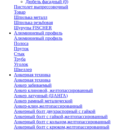
Дюбель фасадный
(0)
Пистолет выпрессовочный
Товар
Шпилька металл
Шпилька резьбовая
Шурупы FISCHER
Алюминиевый профиль
Алюминиевый профиль
Полоса
Пруток
Стык
Труба
Уголок
Швеллер
Анкерная техника
Анкерная техника
Анкер забиваемый
Анкер клиновой, желтопассированный
Анкер латунный (ЦАНГА)
Анкер рамный металический
Анкер-клин,желтопассированный
Анкерный болт двухраспорный с гайкой
Анкерный болт с гайкой,желтопассированный
Анкерный болт с кольцом,желтопассированный
Анкерный болт с крюком,желтопассированный