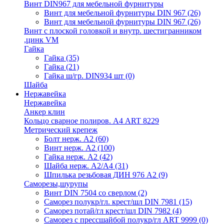
Винт DIN967 для мебельной фурнитуры
Винт для мебельной фурнитуры DIN 967
(26)
Винт для мебельной фурнитуры DIN 967
(26)
Винт с плоской головкой и внутр. шестигранником
,цинк VM
Гайка
Гайка
(35)
Гайка
(21)
Гайка ш/гр. DIN934 шт
(0)
Шайба
Нержавейка
Нержавейка
Анкер клин
Кольцо сварное полиров. А4 ART 8229
Метрический крепеж
Болт нерж. А2
(60)
Винт нерж. А2
(100)
Гайка нерж. А2
(42)
Шайба нерж. А2/А4
(31)
Шпилька резьбовая ДИН 976 А2
(9)
Саморезы,шурупы
Винт DIN 7504 со сверлом
(2)
Саморез полукр/гл. крест/шл DIN 7981
(15)
Саморез потай/гл крест/шл DIN 7982
(4)
Саморез с прессшайбой полукр/гл ART 9999
(0)