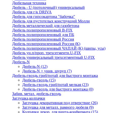
Дюбельная техника
Дюбель - U (потолочный) универсальный
Дюбель для г/к DRIVA
Дюбель для гипсокартона "бабочка"
Дюбель для пустотелых конструкций Молли
Дюбель металлический для газобетона
Дюбель полипропиленовый В-FIX
Дюбель полипропиленовый для ПБ
Дюбель полипропиленовый Россия
Дюбель полипропиленовый Россия (К)
Дюбель полипропиленовый ЧАПАЙ (К) (шипы, усы)
Дюбель ун.п/проп. трехсегментн.U-FIX
Дюбель универсальный трехсегментный U-FIX
Дюбель-N
Дюбель-N
(12)
Дюбель-N + унив. шуруп
(7)
Дюбель-гвоздь гриб/потай для быстрого монтажа
Дюбель-гвоздь
(15)
Дюбель-гвоздь гриб/потай мелкая
(23)
Дюбель-гвоздь для быстрого монтажа
(0)
Забив. метал. дюбель-гвоздь
Заглушка,колпачки
Заглушка декоративная под отверствие
(26)
Заглушка для металл. рамного дюбеля
(9)
Колпачки декор. для винта-конфирмата
(15)