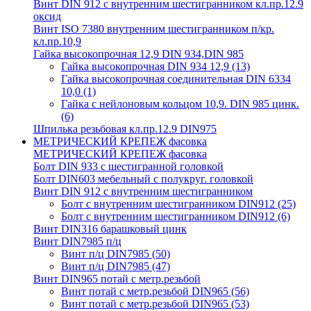
Винт DIN 912 с внутренним шестигранником кл.пр.12.9
оксид
Винт ISO 7380 внутренним шестигранником п/кр.
кл.пр.10,9
Гайка высокопрочная 12,9 DIN 934,DIN 985
Гайка высокопрочная DIN 934 12,9
(13)
Гайка высокопрочная соединительная DIN 6334
10,0
(1)
Гайка с нейлоновым кольцом 10,9. DIN 985 цинк.
(6)
Шпилька резьбовая кл.пр.12.9 DIN975
МЕТРИЧЕСКИЙ КРЕПЕЖ фасовка
МЕТРИЧЕСКИЙ КРЕПЕЖ фасовка
Болт DIN 933 с шестигранной головкой
Болт DIN603 мебельный с полукруг. головкой
Винт DIN 912 с внутренним шестигранником
Болт с внутренним шестигранником DIN912
(25)
Болт с внутренним шестигранником DIN912
(6)
Винт DIN316 барашковый цинк
Винт DIN7985 п/ц
Винт п/ц DIN7985
(50)
Винт п/ц DIN7985
(47)
Винт DIN965 потай с метр.резьбой
Винт потай с метр.резьбой DIN965
(56)
Винт потай с метр.резьбой DIN965
(53)