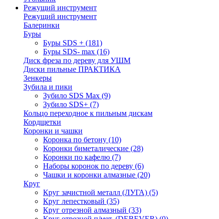
Режущий инструмент
Режущий инструмент
Балеринки
Буры
Буры SDS +
(181)
Буры SDS- max
(16)
Диск фреза по дереву для УШМ
Диски пильные ПРАКТИКА
Зенкеры
Зубила и пики
Зубило SDS Max
(9)
Зубило SDS+
(7)
Кольцо переходное к пильным дискам
Кордщетки
Коронки и чашки
Коронка по бетону
(10)
Коронки биметалические
(28)
Коронки по кафелю
(7)
Наборы коронок по дереву
(6)
Чашки и коронки алмазные
(20)
Круг
Круг зачистной металл (ЛУГА)
(5)
Круг лепестковый
(35)
Круг отрезной алмазный
(33)
Круг отрезной п/мет. (DEBEVER)
(0)