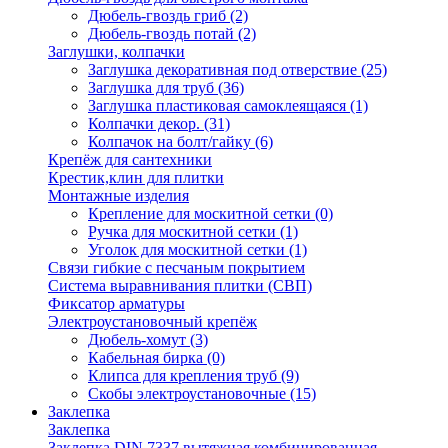
Дюбель-гвоздь гриб
(2)
Дюбель-гвоздь потай
(2)
Заглушки, колпачки
Заглушка декоративная под отверствие
(25)
Заглушка для труб
(36)
Заглушка пластиковая самоклеящаяся
(1)
Колпачки декор.
(31)
Колпачок на болт/гайку
(6)
Крепёж для сантехники
Крестик,клин для плитки
Монтажные изделия
Крепление для москитной сетки
(0)
Ручка для москитной сетки
(1)
Уголок для москитной сетки
(1)
Связи гибкие с песчаным покрытием
Система выравнивания плитки (СВП)
Фиксатор арматуры
Электроустановочный крепёж
Дюбель-хомут
(3)
Кабельная бирка
(0)
Клипса для крепления труб
(9)
Скобы электроустановочные
(15)
Заклепка
Заклепка
Заклепка DIN 7337 вытяжная комбинированная