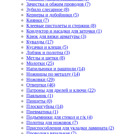
Зачистка и обжим проводов
(7)
Зубило слесарное
(8)
Кернеры и добойники
(5)
Киянки
(7)
Клеевые пистолеты и стержни
(8)
Кондуктор и насадки для заточки
(1)
Крюк для вязки арматуры
(3)
Кувалды
(17)
Кусачки и клещи
(5)
Лобзик и полотна
(3)
Метлы и щетки
(8)
Молотки
(25)
Напильники и рашпили
(14)
Ножницы по металлу
(14)
Ножовки
(29)
Отвертки
(46)
Патроны для дрелей и ключи
(22)
Паяльник
(1)
Пинцеты
(0)
Плоскогубцы
(14)
Пневматика
(1)
Подъемники для стекол и г/к
(4)
Полотна для ножовок
(7)
Приспособления для укладки ламината
(2)
Проволока вязальная
(7)