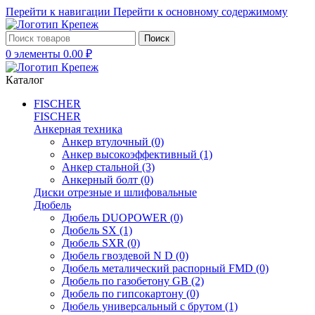
Перейти к навигации
Перейти к основному содержимому
Поиск
0
элементы
0.00
₽
Каталог
FISCHER
FISCHER
Анкерная техника
Анкер втулочный
(0)
Анкер высокоэффективный
(1)
Анкер стальной
(3)
Анкерный болт
(0)
Диски отрезные и шлифовальные
Дюбель
Дюбель DUOPOWER
(0)
Дюбель SX
(1)
Дюбель SXR
(0)
Дюбель гвоздевой N D
(0)
Дюбель металический распорный FMD
(0)
Дюбель по газобетону GB
(2)
Дюбель по гипсокартону
(0)
Дюбель универсальный с брутом
(1)