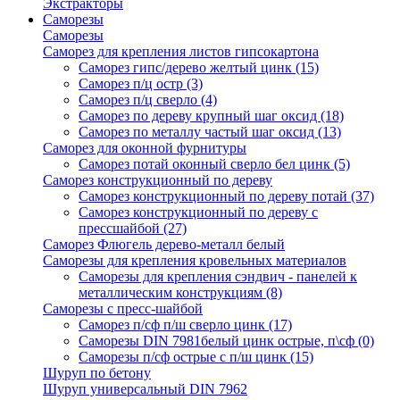
Экстракторы
Саморезы
Саморезы
Саморез для крепления листов гипсокартона
Саморез гипс/дерево желтый цинк
(15)
Саморез п/ц остр
(3)
Саморез п/ц сверло
(4)
Саморез по дереву крупный шаг оксид
(18)
Саморез по металлу частый шаг оксид
(13)
Саморез для оконной фурнитуры
Саморез потай оконный сверло бел цинк
(5)
Саморез конструкционный по дереву
Саморез конструкционный по дереву потай
(37)
Саморез конструкционный по дереву с
прессшайбой
(27)
Саморез Флюгель дерево-металл белый
Саморезы для крепления кровельных материалов
Саморезы для крепления сэндвич - панелей к
металлическим конструкциям
(8)
Саморезы с пресс-шайбой
Саморез п/сф п/ш сверло цинк
(17)
Саморезы DIN 7981белый цинк острые, п\сф
(0)
Саморезы п/сф острые с п/ш цинк
(15)
Шуруп по бетону
Шуруп универсальный DIN 7962