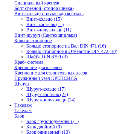
Специальный крепеж
Болт срезной (стопор шнека)
Винт-кольцо,полукольцо,костыль
Винт-кольцо
(15)
Винт-костыль
(11)
Винт-полукольцо
(11)
Винт-шуруп (Сантехшпилька)
Кольцо стопорное
Кольцо cтопорное на Вал DIN 471
(16)
Кольцо стопорное в Отверстие DIN 472
(10)
Шайба DIN 6799
(3)
Краб- система
Крепление для качелей
Крепление для строительных лесов
Пружинный узел КРЕПСИЛА
Шуруп
Шуруп-кольцо
(17)
Шуруп-костыль
(27)
Шуруп-полукольцо
(24)
Такелаж
Такелаж
Блок
Блок грузоподъемный
(1)
Блок двойной
(9)
Блок одинарный
(13)