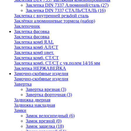
Заклепка DIN 7337 Алюминий/сталь
(27)
Заклепка DIN 7337 СТАЛЬ/СТАЛЬ
(16)
Заклепка с внутренней резьбой сталь
Заклёпки алюминиевые тормоза (набор)
Заклепочник
Заклепка фасовка
Заклепка фасовка
Заклепка комб RAL
Заклепка комб АЛ/СТ
Заклепка комб цвет.
Заклепка комб. СТ/СТ
Заклепка комб. СТ/СТ с ув.полем 14/16 мм
Заклепка НЕРЖАВЕЙКА
Замочно-скобяные изделия
Замочно-скобяные изделия
Завертка
Завертка врезная
(3)
Завертка форточная
(3)
Задвижка дверная
Задвижка накладная
Замки
Замок велосипедный
(6)
Замок врезной
(0)
Замок защелка
(18)