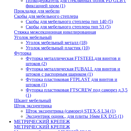
Полкодержатель для стеклянных полок PD GLВ с
фиксацией хром
(1)
Прокладки для мебели
Скобы для мебельного степлера
Скобы для мебельного степлера тип 140
(5)
Скобы для мебельного степлера тип 53
(5)
Стяжка межсекционная никелированная
Уголок мебельный
Уголок мебельный металл
(18)
Уголок мебельный пластик
(10)
Футорка
Футорка металлическая FTSTEELдля винтов и
штоков
(2)
Футорка металлическая FUBALL для винтов и
штоков с распорным шариком
(1)
Футорка пластиковая FTPLAST для винтов и
штоков
(1)
Футорка пластиковая FTSCREW под саморез д.3,5
(1)
Шкант мебельный
Шток эксцентрика
Шток эксцентрика (саморез) STEX-S L34
(1)
Эксцентрик оцинк., для плиты 16мм EX D15
(1)
МЕТРИЧЕСКИЙ КРЕПЕЖ
МЕТРИЧЕСКИЙ КРЕПЕЖ