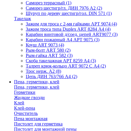
Саморез террасный
(1)
Саморез шестигр/гл. ДИН 7976 А2
(2)
Шуруп по дереву шестигр/гол. DIN 571
(1)
Такелаж
Зажим для троса с 2-мя гайками АРТ 9074
(4)
Зажим троса типа Duplex ART 8284 А4
(4)
Карабин винтовой д/соед. цепей ART9077
(3)
Карабин пожарный А4 АРТ 9075
(3)
Коуш ART 9073
(4)
Рым-болт АRТ 580
(2)
Рым-гайка АRТ 582
(3)
Скоба такелажная АРТ 8259 А4
(3)
Талреп крюк-кольцо ART 9072 С A4
(2)
Трос нерж. А2
(8)
Цепь ДИН 763/766 А4
(2)
Пена, герметики, клей
Пена, герметики, клей
Герметики
Жидкие гвозди
Клей
Клей-пена
Очиститель
Пена монтажная
Пистолет для герметика
Пистолет для монтажной пены