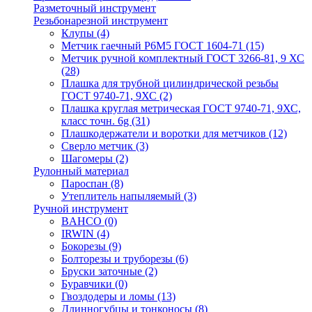
Разметочный инструмент
Резьбонарезной инструмент
Клупы
(4)
Метчик гаечный Р6М5 ГОСТ 1604-71
(15)
Метчик ручной комплектный ГОСТ 3266-81, 9 ХС
(28)
Плашка для трубной цилиндрической резьбы
ГОСТ 9740-71, 9ХС
(2)
Плашка круглая метрическая ГОСТ 9740-71, 9ХС,
класс точн. 6g
(31)
Плашкодержатели и воротки для метчиков
(12)
Сверло метчик
(3)
Шагомеры
(2)
Рулонный материал
Пароспан
(8)
Утеплитель напыляемый
(3)
Ручной инструмент
BAHCO
(0)
IRWIN
(4)
Бокорезы
(9)
Болторезы и труборезы
(6)
Бруски заточные
(2)
Буравчики
(0)
Гвоздодеры и ломы
(13)
Длинногубцы и тонконосы
(8)