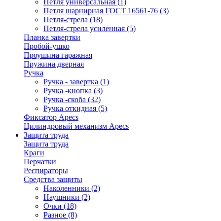
Петля универсальная
(1)
Петля шарнирная ГОСТ 16561-76
(3)
Петля-стрела
(18)
Петля-стрела усиленная
(5)
Планка завертки
Пробой-ушко
Проушина гаражная
Пружина дверная
Ручка
Ручка - завертка
(1)
Ручка -кнопка
(3)
Ручка -скоба
(32)
Ручка откидная
(5)
Фиксатор Apecs
Цилиндровый механизм Apecs
Защита труда
Защита труда
Краги
Перчатки
Респираторы
Средства защиты
Наколенники
(2)
Наушники
(2)
Очки
(18)
Разное
(8)