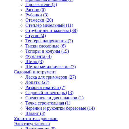
Просекатели
(2)
Распор
(0)
Рубанки
(3)
Стамески
(20)
Степлер мебельный
(11)
Струбцины и зажимы
(38)
Стусло
(4)
Тестеры напряжения
(2)
Тиски слесарные
(6)
Топоры и колуны
(15)
Фумлента
(4)
Шило
(3)
Щетки металлические
(7)
Садовый инструмент
Леска для триммеров
(27)
Лопаты
(27)
Разбрызгиватели
(7)
Садовый инвентарь
(13)
Соеденители для шлангов
(1)
Тачка строительная
(1)
Черенки и рукоятки березовые
(14)
Шланг
(3)
Уплотнитель для окон
Электроустановка
Вентиляция
(5)