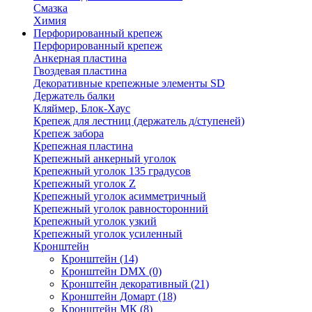
Смазка
Химия
Перфорированный крепеж
Перфорированный крепеж
Анкерная пластина
Гвоздевая пластина
Декоративные крепежные элементы SD
Держатель балки
Кляймер, Блок-Хаус
Крепеж для лестниц (держатель д/ступеней)
Крепеж забора
Крепежная пластина
Крепежный анкерный уголок
Крепежный уголок 135 градусов
Крепежный уголок Z
Крепежный уголок асимметричный
Крепежный уголок равносторонний
Крепежный уголок узкий
Крепежный уголок усиленный
Кронштейн
Кронштейн
(14)
Кронштейн DMX
(0)
Кронштейн декоративный
(21)
Кронштейн Домарт
(18)
Кронштейн МК
(8)