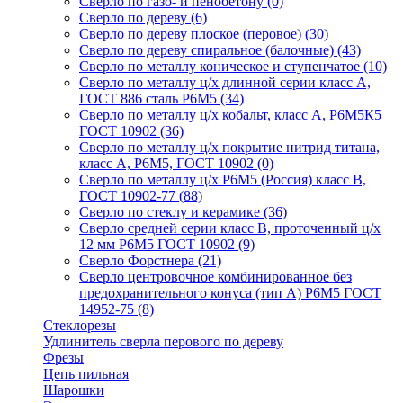
Сверло по газо- и пенобетону
(0)
Сверло по дереву
(6)
Сверло по дереву плоское (перовое)
(30)
Сверло по дереву спиральное (балочные)
(43)
Сверло по металлу коническое и ступенчатое
(10)
Сверло по металлу ц/х длинной серии класс А,
ГОСТ 886 сталь Р6М5
(34)
Сверло по металлу ц/х кобальт, класс А, Р6М5К5
ГОСТ 10902
(36)
Сверло по металлу ц/х покрытие нитрид титана,
класс А, Р6М5, ГОСТ 10902
(0)
Сверло по металлу ц/х Р6М5 (Россия) класс В,
ГОСТ 10902-77
(88)
Сверло по стеклу и керамике
(36)
Сверло средней серии класс В, проточенный ц/х
12 мм Р6М5 ГОСТ 10902
(9)
Сверло Форстнера
(21)
Сверло центровочное комбинированное без
предохранительного конуса (тип А) Р6М5 ГОСТ
14952-75
(8)
Стеклорезы
Удлинитель сверла перового по дереву
Фрезы
Цепь пильная
Шарошки