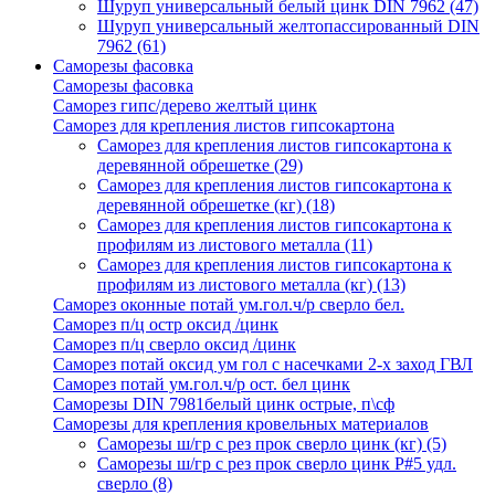
Шуруп универсальный белый цинк DIN 7962
(47)
Шуруп универсальный желтопассированный DIN
7962
(61)
Саморезы фасовка
Саморезы фасовка
Саморез гипс/дерево желтый цинк
Саморез для крепления листов гипсокартона
Саморез для крепления листов гипсокартона к
деревянной обрешетке
(29)
Саморез для крепления листов гипсокартона к
деревянной обрешетке (кг)
(18)
Саморез для крепления листов гипсокартона к
профилям из листового металла
(11)
Саморез для крепления листов гипсокартона к
профилям из листового металла (кг)
(13)
Саморез оконные потай ум.гол.ч/р сверло бел.
Саморез п/ц остр оксид /цинк
Саморез п/ц сверло оксид /цинк
Саморез потай оксид ум гол с насечками 2-х заход ГВЛ
Саморез потай ум.гол.ч/р ост. бел цинк
Саморезы DIN 7981белый цинк острые, п\сф
Саморезы для крепления кровельных материалов
Саморезы ш/гр с рез прок сверло цинк (кг)
(5)
Саморезы ш/гр с рез прок сверло цинк P#5 удл.
сверло
(8)