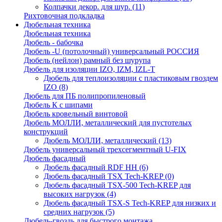
Колпачки декор. для шур.
(11)
Рихтовочная подкладка
Дюбельная техника
Дюбельная техника
Дюбель - бабочка
Дюбель -U (потолочный) универсальный РОССИЯ
Дюбель (нейлон) рамный без шурупа
Дюбель для изоляции IZO, IZM, IZL-T
Дюбель для теплоизоляции с пластиковым гвоздем
IZO
(8)
Дюбель для ПБ полипропиленовый
Дюбель К с шипами
Дюбель кровельный винтовой
Дюбель МОЛЛИ, металлический для пустотелых
конструкций
Дюбель МОЛЛИ, металлический
(13)
Дюбель универсальный трехсегментный U-FIX
Дюбель фасадный
Дюбель фасадный RDF НН
(6)
Дюбель фасадный TSX Tech-KREP
(0)
Дюбель фасадный TSX-500 Tech-KREP для
высоких нагрузок
(4)
Дюбель фасадный TSX-S Tech-KREP для низких и
средних нагрузок
(5)
Дюбель-гвоздь для быстрого монтажа