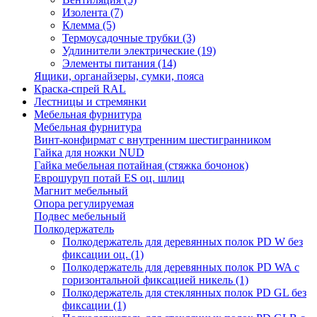
Изолента
(7)
Клемма
(5)
Термоусадочные трубки
(3)
Удлинители электрические
(19)
Элементы питания
(14)
Ящики, органайзеры, сумки, пояса
Краска-спрей RAL
Лестницы и стремянки
Мебельная фурнитура
Мебельная фурнитура
Винт-конфирмат с внутренним шестигранником
Гайка для ножки NUD
Гайка мебельная потайная (стяжка бочонок)
Еврошуруп потай ES оц. шлиц
Магнит мебельный
Опора регулируемая
Подвес мебельный
Полкодержатель
Полкодержатель для деревянных полок PD W без
фиксации оц.
(1)
Полкодержатель для деревянных полок PD WA с
горизонтальной фиксацией никель
(1)
Полкодержатель для стеклянных полок PD GL без
фиксации
(1)