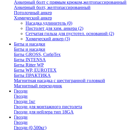
Анкерный болт с прямым крюком,желтопассированный
Анкерный болт, желтопассированный
Потолочный анкер
Химический анкер
Насадка,удлинитель
(0)
Пистолет для хим. анкера
(2)
Сетчатая гильза для пустотел. оснований
(2)
Химический анкер
(3)
Биты и насадки
Биты и насадки
Биты GROSS, СибрТех
Биты INTENSA
Биты Ritter WP
Биты WP, EUROTEX
Биты ПРАКТИКА
Магнитная насадка с шестигранной головкой
Магнитный переходник
Гвозди
Гвозди
Гвозди 1кг
Гвозди для монтажного пистолета
Гвозди для нейлера тип 18GA
Гвозди
Гвозди
Гвозди (0,500кг)