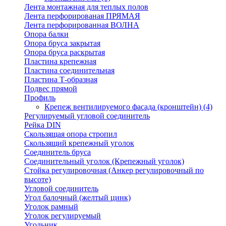
Лента монтажная для теплых полов
Лента перфорированая ПРЯМАЯ
Лента перфорированная ВОЛНА
Опора балки
Опора бруса закрытая
Опора бруса раскрытая
Пластина крепежная
Пластина соединительная
Пластина Т-образная
Подвес прямой
Профиль
Крепеж вентилируемого фасада (кронштейн)
(4)
Регулируемый угловой соединитель
Рейка DIN
Скользящая опора стропил
Скользящий крепежный уголок
Соединитель бруса
Соединительный уголок (Крепежный уголок)
Стойка регулировочная (Анкер регулировочный по
высоте)
Угловой соединитель
Угол балочный (желтый цинк)
Уголок рамный
Уголок регулируемый
Угольник