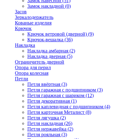
Замок навесной
(51)
Замок накладной
(0)
Засов
Зеркалодержатель
Кованые изделия
Крючок
Крючок ветровой (дверной)
(9)
Крючок-вешалка
(36)
Накладка
Накладка амбарная
(2)
Накладка дверная
(5)
Ограничитель дверной
Опора для перил
Опора колесная
Петли
Петля ввёртная
(3)
Петля гаражная с подшипником
(3)
Петля гаражная с шариком
(12)
Петля декоративная
(1)
Петля каплевидная с подшипником
(4)
Петля карточная Металист
(8)
Петля лягушка
(2)
Петля накладная
(26)
Петля нержавейка
(2)
Петля рояльная
(3)