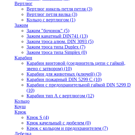
Вертлюг
Вертлюг никель петля петля
(3)
Вертлюг петля вилка
(3)
Кольцо с вертлюгом
(1)
Зажим
Зажим "бочонок"
(5)
Зажим канатный DIN741
(13)
Зажим троса алюм. DIN 3093
(5)
Зажим троса типа Duplex
(7)
Зажим троса типа Simplex
(0)
Карабин
Карабин винтовой (соединитель цепи с гайкой,
звено с затвором)
(10)
Карабин для животных (ключей)
(3)
Карабин пожарный DIN 5299 C
(10)
Карабин с предохранительной гайкой DIN 5299 D
(10)
Карабин тип А с вертлюгом
(12)
Кольцо
Коуш
Крюк
Крюк S
(4)
Крюк качельный с дюбелем
(0)
Крюк с кольцом и предохранителем
(7)
Лебедка