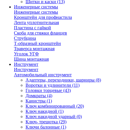
Щитки и каски
(13)
Инженерные системы
Инженерные системы
Кронштейн для профнастила
Лента уплотнительная
Пластина с гайкой
Скоба для стяжки фланцев
Струбцина
Т-образный кронштейн
Траверса монтажная
Уголок УГФ
Шина монтажная
Инструмент
Инструмент
Автомобильный инструмент
Адаптеры, переходники, шарниры
(8)
Воротки и удлинители
(11)
Головки торцевые
(43)
Домкраты
(4)
Канистры
(1)
Ключ комбинированный
(20)
Ключ накидной
(1)
Ключ накидной ударный
(0)
Ключ- трещотка
(29)
Ключи балонные
(1)