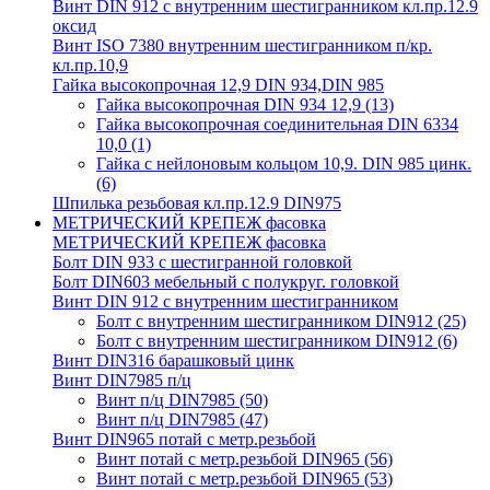
Винт DIN 912 с внутренним шестигранником кл.пр.12.9
оксид
Винт ISO 7380 внутренним шестигранником п/кр.
кл.пр.10,9
Гайка высокопрочная 12,9 DIN 934,DIN 985
Гайка высокопрочная DIN 934 12,9
(13)
Гайка высокопрочная соединительная DIN 6334
10,0
(1)
Гайка с нейлоновым кольцом 10,9. DIN 985 цинк.
(6)
Шпилька резьбовая кл.пр.12.9 DIN975
МЕТРИЧЕСКИЙ КРЕПЕЖ фасовка
МЕТРИЧЕСКИЙ КРЕПЕЖ фасовка
Болт DIN 933 с шестигранной головкой
Болт DIN603 мебельный с полукруг. головкой
Винт DIN 912 с внутренним шестигранником
Болт с внутренним шестигранником DIN912
(25)
Болт с внутренним шестигранником DIN912
(6)
Винт DIN316 барашковый цинк
Винт DIN7985 п/ц
Винт п/ц DIN7985
(50)
Винт п/ц DIN7985
(47)
Винт DIN965 потай с метр.резьбой
Винт потай с метр.резьбой DIN965
(56)
Винт потай с метр.резьбой DIN965
(53)