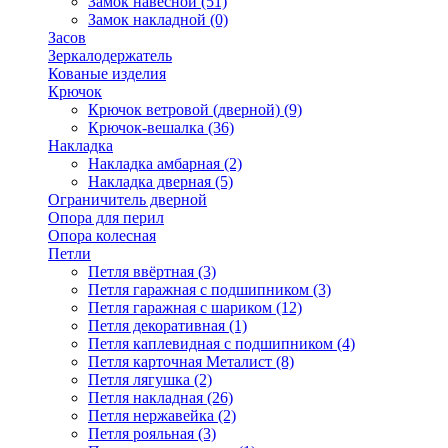
Замок навесной
(51)
Замок накладной
(0)
Засов
Зеркалодержатель
Кованые изделия
Крючок
Крючок ветровой (дверной)
(9)
Крючок-вешалка
(36)
Накладка
Накладка амбарная
(2)
Накладка дверная
(5)
Ограничитель дверной
Опора для перил
Опора колесная
Петли
Петля ввёртная
(3)
Петля гаражная с подшипником
(3)
Петля гаражная с шариком
(12)
Петля декоративная
(1)
Петля каплевидная с подшипником
(4)
Петля карточная Металист
(8)
Петля лягушка
(2)
Петля накладная
(26)
Петля нержавейка
(2)
Петля рояльная
(3)