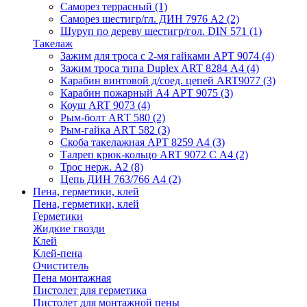
Саморез террасный
(1)
Саморез шестигр/гл. ДИН 7976 А2
(2)
Шуруп по дереву шестигр/гол. DIN 571
(1)
Такелаж
Зажим для троса с 2-мя гайками АРТ 9074
(4)
Зажим троса типа Duplex ART 8284 А4
(4)
Карабин винтовой д/соед. цепей ART9077
(3)
Карабин пожарный А4 АРТ 9075
(3)
Коуш ART 9073
(4)
Рым-болт АRТ 580
(2)
Рым-гайка АRТ 582
(3)
Скоба такелажная АРТ 8259 А4
(3)
Талреп крюк-кольцо ART 9072 С A4
(2)
Трос нерж. А2
(8)
Цепь ДИН 763/766 А4
(2)
Пена, герметики, клей
Пена, герметики, клей
Герметики
Жидкие гвозди
Клей
Клей-пена
Очиститель
Пена монтажная
Пистолет для герметика
Пистолет для монтажной пены