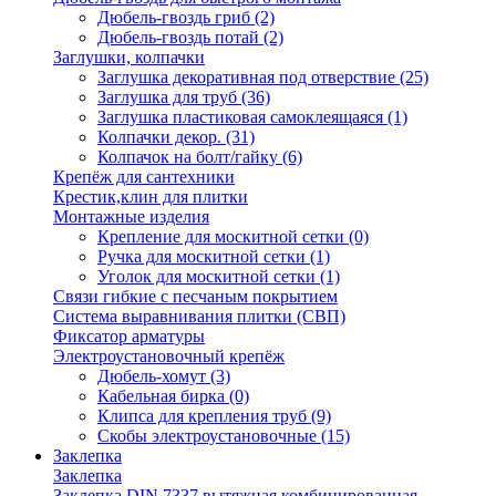
Дюбель-гвоздь гриб
(2)
Дюбель-гвоздь потай
(2)
Заглушки, колпачки
Заглушка декоративная под отверствие
(25)
Заглушка для труб
(36)
Заглушка пластиковая самоклеящаяся
(1)
Колпачки декор.
(31)
Колпачок на болт/гайку
(6)
Крепёж для сантехники
Крестик,клин для плитки
Монтажные изделия
Крепление для москитной сетки
(0)
Ручка для москитной сетки
(1)
Уголок для москитной сетки
(1)
Связи гибкие с песчаным покрытием
Система выравнивания плитки (СВП)
Фиксатор арматуры
Электроустановочный крепёж
Дюбель-хомут
(3)
Кабельная бирка
(0)
Клипса для крепления труб
(9)
Скобы электроустановочные
(15)
Заклепка
Заклепка
Заклепка DIN 7337 вытяжная комбинированная