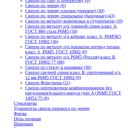
Сверло по газо- и пенобетону
(0)
Сверло по дереву
(6)
Сверло по дереву плоское (перовое)
(30)
Сверло по дереву спиральное (балочные)
(43)
Сверло по металлу коническое и ступенчатое
(10)
Сверло по металлу ц/х длинной серии класс А,
ГОСТ 886 сталь Р6М5
(34)
Сверло по металлу ц/х кобальт, класс А, Р6М5К5
ГОСТ 10902
(36)
Сверло по металлу ц/х покрытие нитрид титана,
класс А, Р6М5, ГОСТ 10902
(0)
Сверло по металлу ц/х Р6М5 (Россия) класс В,
ГОСТ 10902-77
(88)
Сверло по стеклу и керамике
(36)
Сверло средней серии класс В, проточенный ц/х
12 мм Р6М5 ГОСТ 10902
(9)
Сверло Форстнера
(21)
Сверло центровочное комбинированное без
предохранительного конуса (тип А) Р6М5 ГОСТ
14952-75
(8)
Стеклорезы
Удлинитель сверла перового по дереву
Фрезы
Цепь пильная
Шарошки