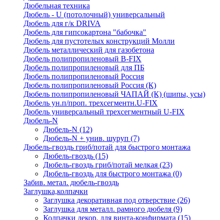
Дюбельная техника
Дюбель - U (потолочный) универсальный
Дюбель для г/к DRIVA
Дюбель для гипсокартона "бабочка"
Дюбель для пустотелых конструкций Молли
Дюбель металлический для газобетона
Дюбель полипропиленовый В-FIX
Дюбель полипропиленовый для ПБ
Дюбель полипропиленовый Россия
Дюбель полипропиленовый Россия (К)
Дюбель полипропиленовый ЧАПАЙ (К) (шипы, усы)
Дюбель ун.п/проп. трехсегментн.U-FIX
Дюбель универсальный трехсегментный U-FIX
Дюбель-N
Дюбель-N
(12)
Дюбель-N + унив. шуруп
(7)
Дюбель-гвоздь гриб/потай для быстрого монтажа
Дюбель-гвоздь
(15)
Дюбель-гвоздь гриб/потай мелкая
(23)
Дюбель-гвоздь для быстрого монтажа
(0)
Забив. метал. дюбель-гвоздь
Заглушка,колпачки
Заглушка декоративная под отверствие
(26)
Заглушка для металл. рамного дюбеля
(9)
Колпачки декор. для винта-конфирмата
(15)