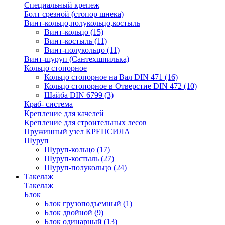
Специальный крепеж
Болт срезной (стопор шнека)
Винт-кольцо,полукольцо,костыль
Винт-кольцо
(15)
Винт-костыль
(11)
Винт-полукольцо
(11)
Винт-шуруп (Сантехшпилька)
Кольцо стопорное
Кольцо cтопорное на Вал DIN 471
(16)
Кольцо стопорное в Отверстие DIN 472
(10)
Шайба DIN 6799
(3)
Краб- система
Крепление для качелей
Крепление для строительных лесов
Пружинный узел КРЕПСИЛА
Шуруп
Шуруп-кольцо
(17)
Шуруп-костыль
(27)
Шуруп-полукольцо
(24)
Такелаж
Такелаж
Блок
Блок грузоподъемный
(1)
Блок двойной
(9)
Блок одинарный
(13)