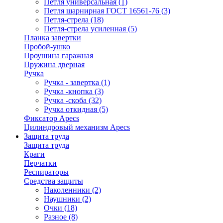
Петля универсальная
(1)
Петля шарнирная ГОСТ 16561-76
(3)
Петля-стрела
(18)
Петля-стрела усиленная
(5)
Планка завертки
Пробой-ушко
Проушина гаражная
Пружина дверная
Ручка
Ручка - завертка
(1)
Ручка -кнопка
(3)
Ручка -скоба
(32)
Ручка откидная
(5)
Фиксатор Apecs
Цилиндровый механизм Apecs
Защита труда
Защита труда
Краги
Перчатки
Респираторы
Средства защиты
Наколенники
(2)
Наушники
(2)
Очки
(18)
Разное
(8)