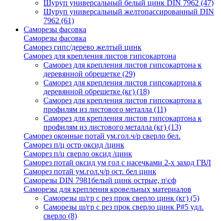
Шуруп универсальный белый цинк DIN 7962
(47)
Шуруп универсальный желтопассированный DIN
7962
(61)
Саморезы фасовка
Саморезы фасовка
Саморез гипс/дерево желтый цинк
Саморез для крепления листов гипсокартона
Саморез для крепления листов гипсокартона к
деревянной обрешетке
(29)
Саморез для крепления листов гипсокартона к
деревянной обрешетке (кг)
(18)
Саморез для крепления листов гипсокартона к
профилям из листового металла
(11)
Саморез для крепления листов гипсокартона к
профилям из листового металла (кг)
(13)
Саморез оконные потай ум.гол.ч/р сверло бел.
Саморез п/ц остр оксид /цинк
Саморез п/ц сверло оксид /цинк
Саморез потай оксид ум гол с насечками 2-х заход ГВЛ
Саморез потай ум.гол.ч/р ост. бел цинк
Саморезы DIN 7981белый цинк острые, п\сф
Саморезы для крепления кровельных материалов
Саморезы ш/гр с рез прок сверло цинк (кг)
(5)
Саморезы ш/гр с рез прок сверло цинк P#5 удл.
сверло
(8)