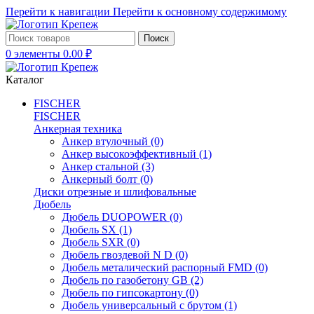
Перейти к навигации
Перейти к основному содержимому
Поиск
0
элементы
0.00
₽
Каталог
FISCHER
FISCHER
Анкерная техника
Анкер втулочный
(0)
Анкер высокоэффективный
(1)
Анкер стальной
(3)
Анкерный болт
(0)
Диски отрезные и шлифовальные
Дюбель
Дюбель DUOPOWER
(0)
Дюбель SX
(1)
Дюбель SXR
(0)
Дюбель гвоздевой N D
(0)
Дюбель металический распорный FMD
(0)
Дюбель по газобетону GB
(2)
Дюбель по гипсокартону
(0)
Дюбель универсальный с брутом
(1)