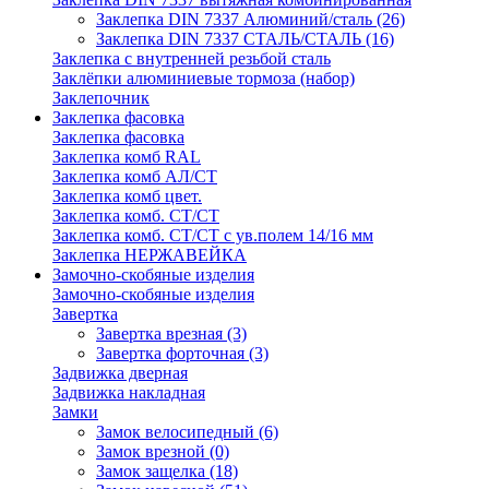
Заклепка DIN 7337 Алюминий/сталь
(26)
Заклепка DIN 7337 СТАЛЬ/СТАЛЬ
(16)
Заклепка с внутренней резьбой сталь
Заклёпки алюминиевые тормоза (набор)
Заклепочник
Заклепка фасовка
Заклепка фасовка
Заклепка комб RAL
Заклепка комб АЛ/СТ
Заклепка комб цвет.
Заклепка комб. СТ/СТ
Заклепка комб. СТ/СТ с ув.полем 14/16 мм
Заклепка НЕРЖАВЕЙКА
Замочно-скобяные изделия
Замочно-скобяные изделия
Завертка
Завертка врезная
(3)
Завертка форточная
(3)
Задвижка дверная
Задвижка накладная
Замки
Замок велосипедный
(6)
Замок врезной
(0)
Замок защелка
(18)