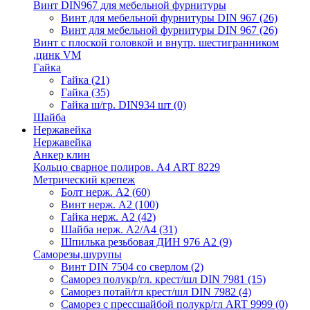
Винт DIN967 для мебельной фурнитуры
Винт для мебельной фурнитуры DIN 967
(26)
Винт для мебельной фурнитуры DIN 967
(26)
Винт с плоской головкой и внутр. шестигранником
,цинк VM
Гайка
Гайка
(21)
Гайка
(35)
Гайка ш/гр. DIN934 шт
(0)
Шайба
Нержавейка
Нержавейка
Анкер клин
Кольцо сварное полиров. А4 ART 8229
Метрический крепеж
Болт нерж. А2
(60)
Винт нерж. А2
(100)
Гайка нерж. А2
(42)
Шайба нерж. А2/А4
(31)
Шпилька резьбовая ДИН 976 А2
(9)
Саморезы,шурупы
Винт DIN 7504 со сверлом
(2)
Саморез полукр/гл. крест/шл DIN 7981
(15)
Саморез потай/гл крест/шл DIN 7982
(4)
Саморез с прессшайбой полукр/гл ART 9999
(0)