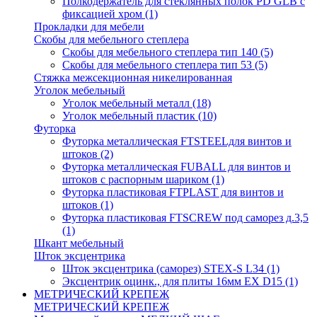
Полкодержатель для стеклянных полок PD GLВ с
фиксацией хром
(1)
Прокладки для мебели
Скобы для мебельного степлера
Скобы для мебельного степлера тип 140
(5)
Скобы для мебельного степлера тип 53
(5)
Стяжка межсекционная никелированная
Уголок мебельный
Уголок мебельный металл
(18)
Уголок мебельный пластик
(10)
Футорка
Футорка металлическая FTSTEELдля винтов и
штоков
(2)
Футорка металлическая FUBALL для винтов и
штоков с распорным шариком
(1)
Футорка пластиковая FTPLAST для винтов и
штоков
(1)
Футорка пластиковая FTSCREW под саморез д.3,5
(1)
Шкант мебельный
Шток эксцентрика
Шток эксцентрика (саморез) STEX-S L34
(1)
Эксцентрик оцинк., для плиты 16мм EX D15
(1)
МЕТРИЧЕСКИЙ КРЕПЕЖ
МЕТРИЧЕСКИЙ КРЕПЕЖ