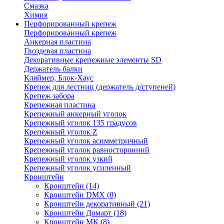
Смазка
Химия
Перфорированный крепеж
Перфорированный крепеж
Анкерная пластина
Гвоздевая пластина
Декоративные крепежные элементы SD
Держатель балки
Кляймер, Блок-Хаус
Крепеж для лестниц (держатель д/ступеней)
Крепеж забора
Крепежная пластина
Крепежный анкерный уголок
Крепежный уголок 135 градусов
Крепежный уголок Z
Крепежный уголок асимметричный
Крепежный уголок равносторонний
Крепежный уголок узкий
Крепежный уголок усиленный
Кронштейн
Кронштейн
(14)
Кронштейн DMX
(0)
Кронштейн декоративный
(21)
Кронштейн Домарт
(18)
Кронштейн МК
(8)