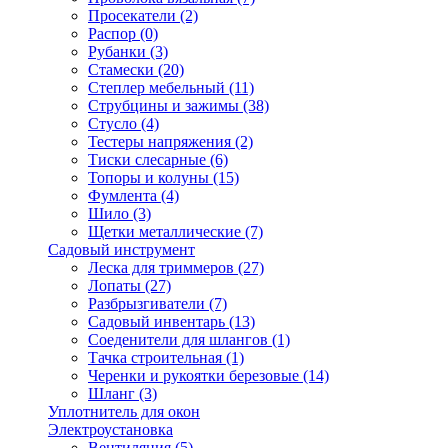
Просекатели
(2)
Распор
(0)
Рубанки
(3)
Стамески
(20)
Степлер мебельный
(11)
Струбцины и зажимы
(38)
Стусло
(4)
Тестеры напряжения
(2)
Тиски слесарные
(6)
Топоры и колуны
(15)
Фумлента
(4)
Шило
(3)
Щетки металлические
(7)
Садовый инструмент
Леска для триммеров
(27)
Лопаты
(27)
Разбрызгиватели
(7)
Садовый инвентарь
(13)
Соеденители для шлангов
(1)
Тачка строительная
(1)
Черенки и рукоятки березовые
(14)
Шланг
(3)
Уплотнитель для окон
Электроустановка
Вентиляция
(5)