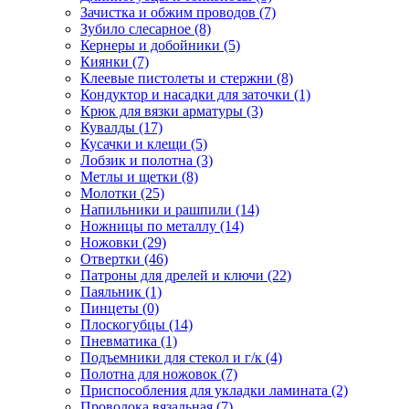
Зачистка и обжим проводов
(7)
Зубило слесарное
(8)
Кернеры и добойники
(5)
Киянки
(7)
Клеевые пистолеты и стержни
(8)
Кондуктор и насадки для заточки
(1)
Крюк для вязки арматуры
(3)
Кувалды
(17)
Кусачки и клещи
(5)
Лобзик и полотна
(3)
Метлы и щетки
(8)
Молотки
(25)
Напильники и рашпили
(14)
Ножницы по металлу
(14)
Ножовки
(29)
Отвертки
(46)
Патроны для дрелей и ключи
(22)
Паяльник
(1)
Пинцеты
(0)
Плоскогубцы
(14)
Пневматика
(1)
Подъемники для стекол и г/к
(4)
Полотна для ножовок
(7)
Приспособления для укладки ламината
(2)
Проволока вязальная
(7)