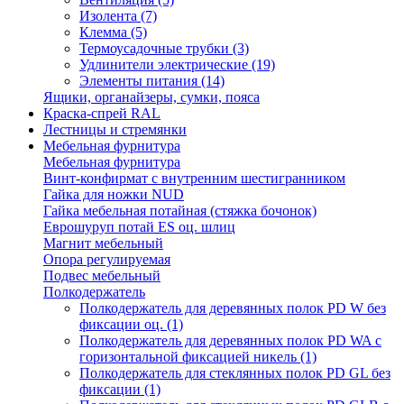
Изолента
(7)
Клемма
(5)
Термоусадочные трубки
(3)
Удлинители электрические
(19)
Элементы питания
(14)
Ящики, органайзеры, сумки, пояса
Краска-спрей RAL
Лестницы и стремянки
Мебельная фурнитура
Мебельная фурнитура
Винт-конфирмат с внутренним шестигранником
Гайка для ножки NUD
Гайка мебельная потайная (стяжка бочонок)
Еврошуруп потай ES оц. шлиц
Магнит мебельный
Опора регулируемая
Подвес мебельный
Полкодержатель
Полкодержатель для деревянных полок PD W без
фиксации оц.
(1)
Полкодержатель для деревянных полок PD WA с
горизонтальной фиксацией никель
(1)
Полкодержатель для стеклянных полок PD GL без
фиксации
(1)