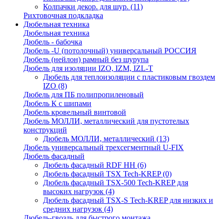
Колпачки декор. для шур.
(11)
Рихтовочная подкладка
Дюбельная техника
Дюбельная техника
Дюбель - бабочка
Дюбель -U (потолочный) универсальный РОССИЯ
Дюбель (нейлон) рамный без шурупа
Дюбель для изоляции IZO, IZM, IZL-T
Дюбель для теплоизоляции с пластиковым гвоздем
IZO
(8)
Дюбель для ПБ полипропиленовый
Дюбель К с шипами
Дюбель кровельный винтовой
Дюбель МОЛЛИ, металлический для пустотелых
конструкций
Дюбель МОЛЛИ, металлический
(13)
Дюбель универсальный трехсегментный U-FIX
Дюбель фасадный
Дюбель фасадный RDF НН
(6)
Дюбель фасадный TSX Tech-KREP
(0)
Дюбель фасадный TSX-500 Tech-KREP для
высоких нагрузок
(4)
Дюбель фасадный TSX-S Tech-KREP для низких и
средних нагрузок
(4)
Дюбель-гвоздь для быстрого монтажа