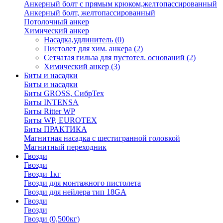
Анкерный болт с прямым крюком,желтопассированный
Анкерный болт, желтопассированный
Потолочный анкер
Химический анкер
Насадка,удлинитель
(0)
Пистолет для хим. анкера
(2)
Сетчатая гильза для пустотел. оснований
(2)
Химический анкер
(3)
Биты и насадки
Биты и насадки
Биты GROSS, СибрТех
Биты INTENSA
Биты Ritter WP
Биты WP, EUROTEX
Биты ПРАКТИКА
Магнитная насадка с шестигранной головкой
Магнитный переходник
Гвозди
Гвозди
Гвозди 1кг
Гвозди для монтажного пистолета
Гвозди для нейлера тип 18GA
Гвозди
Гвозди
Гвозди (0,500кг)