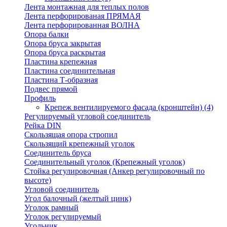
Лента монтажная для теплых полов
Лента перфорированая ПРЯМАЯ
Лента перфорированная ВОЛНА
Опора балки
Опора бруса закрытая
Опора бруса раскрытая
Пластина крепежная
Пластина соединительная
Пластина Т-образная
Подвес прямой
Профиль
Крепеж вентилируемого фасада (кронштейн)
(4)
Регулируемый угловой соединитель
Рейка DIN
Скользящая опора стропил
Скользящий крепежный уголок
Соединитель бруса
Соединительный уголок (Крепежный уголок)
Стойка регулировочная (Анкер регулировочный по
высоте)
Угловой соединитель
Угол балочный (желтый цинк)
Уголок рамный
Уголок регулируемый
Угольник