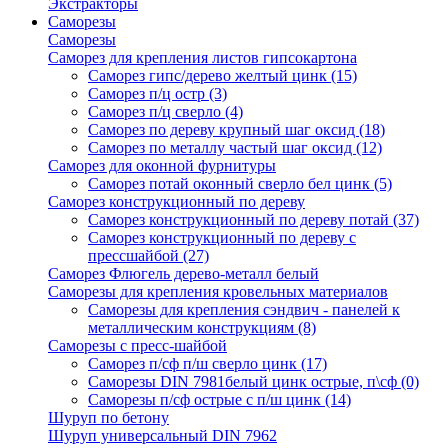
Экстракторы
Саморезы
Саморезы
Саморез для крепления листов гипсокартона
Саморез гипс/дерево желтый цинк
(15)
Саморез п/ц остр
(3)
Саморез п/ц сверло
(4)
Саморез по дереву крупный шаг оксид
(18)
Саморез по металлу частый шаг оксид
(12)
Саморез для оконной фурнитуры
Саморез потай оконный сверло бел цинк
(5)
Саморез конструкционный по дереву
Саморез конструкционный по дереву потай
(37)
Саморез конструкционный по дереву с
прессшайбой
(27)
Саморез Флюгель дерево-металл белый
Саморезы для крепления кровельных материалов
Саморезы для крепления сэндвич - панелей к
металлическим конструкциям
(8)
Саморезы с пресс-шайбой
Саморез п/сф п/ш сверло цинк
(17)
Саморезы DIN 7981белый цинк острые, п\сф
(0)
Саморезы п/сф острые с п/ш цинк
(14)
Шуруп по бетону
Шуруп универсальный DIN 7962