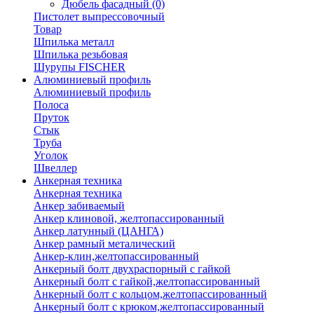
Дюбель фасадный
(0)
Пистолет выпрессовочный
Товар
Шпилька металл
Шпилька резьбовая
Шурупы FISCHER
Алюминиевый профиль
Алюминиевый профиль
Полоса
Пруток
Стык
Труба
Уголок
Швеллер
Анкерная техника
Анкерная техника
Анкер забиваемый
Анкер клиновой, желтопассированный
Анкер латунный (ЦАНГА)
Анкер рамный металический
Анкер-клин,желтопассированный
Анкерный болт двухраспорный с гайкой
Анкерный болт с гайкой,желтопассированный
Анкерный болт с кольцом,желтопассированный
Анкерный болт с крюком,желтопассированный