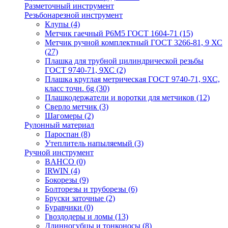
Разметочный инструмент
Резьбонарезной инструмент
Клупы
(4)
Метчик гаечный Р6М5 ГОСТ 1604-71
(15)
Метчик ручной комплектный ГОСТ 3266-81, 9 ХС
(27)
Плашка для трубной цилиндрической резьбы
ГОСТ 9740-71, 9ХС
(2)
Плашка круглая метрическая ГОСТ 9740-71, 9ХС,
класс точн. 6g
(30)
Плашкодержатели и воротки для метчиков
(12)
Сверло метчик
(3)
Шагомеры
(2)
Рулонный материал
Пароспан
(8)
Утеплитель напыляемый
(3)
Ручной инструмент
BAHCO
(0)
IRWIN
(4)
Бокорезы
(9)
Болторезы и труборезы
(6)
Бруски заточные
(2)
Буравчики
(0)
Гвоздодеры и ломы
(13)
Длинногубцы и тонконосы
(8)