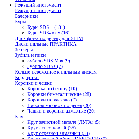
Режущий инструмент
Режущий инструмент
Балеринки
Буры
Буры SDS +
(181)
Буры SDS- max
(16)
Диск фреза по дереву для УШМ
Диски пильные ПРАКТИКА
Зенкеры
Зубила и пики
Зубило SDS Max
(9)
Зубило SDS+
(7)
Кольцо переходное к пильным дискам
Кордщетки
Коронки и чашки
Коронка по бетону
(10)
Коронки биметалические
(28)
Коронки по кафелю
(7)
Наборы коронок по дереву
(6)
Чашки и коронки алмазные
(20)
Круг
Круг зачистной металл (ЛУГА)
(5)
Круг лепестковый
(35)
Круг отрезной алмазный
(33)
Круг отрезной п/мет. (DEBEVER)
(0)