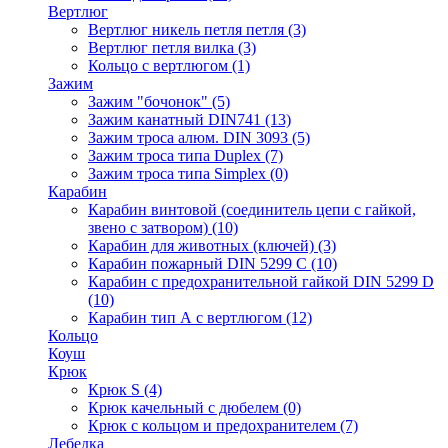
Вертлюг
Вертлюг никель петля петля
(3)
Вертлюг петля вилка
(3)
Кольцо с вертлюгом
(1)
Зажим
Зажим "бочонок"
(5)
Зажим канатный DIN741
(13)
Зажим троса алюм. DIN 3093
(5)
Зажим троса типа Duplex
(7)
Зажим троса типа Simplex
(0)
Карабин
Карабин винтовой (соединитель цепи с гайкой,
звено с затвором)
(10)
Карабин для животных (ключей)
(3)
Карабин пожарный DIN 5299 C
(10)
Карабин с предохранительной гайкой DIN 5299 D
(10)
Карабин тип А с вертлюгом
(12)
Кольцо
Коуш
Крюк
Крюк S
(4)
Крюк качельный с дюбелем
(0)
Крюк с кольцом и предохранителем
(7)
Лебедка