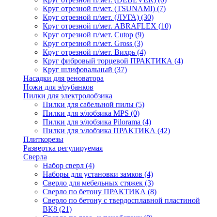
Круг отрезной п/мет. (TSUNAMI)
(7)
Круг отрезной п/мет. (ЛУГА)
(30)
Круг отрезной п/мет. ABRAFLEX
(10)
Круг отрезной п/мет. Cutop
(9)
Круг отрезной п/мет. Gross
(3)
Круг отрезной п/мет. Вихрь
(4)
Круг фибровый торцевой ПРАКТИКА
(4)
Круг шлифовальный
(37)
Насадки для реноватора
Ножи для э/рубанков
Пилки для электролобзика
Пилки для сабельной пилы
(5)
Пилки для э/лобзика MPS
(0)
Пилки для э/лобзика Pilorama
(4)
Пилки для э/лобзика ПРАКТИКА
(42)
Плиткорезы
Развертка регулируемая
Сверла
Набор сверл
(4)
Наборы для установки замков
(4)
Сверло для мебельных стяжек
(3)
Сверло по бетону ПРАКТИКА
(8)
Сверло по бетону с твердосплавной пластиной
ВК8
(21)