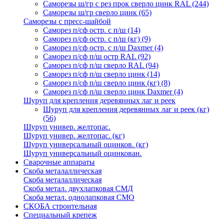
Саморезы ш/гр с рез прок сверло цинк RAL
(244)
Саморезы ш/гр сверло цинк
(65)
Саморезы с пресс-шайбой
Саморез п/сф остр. с п/ш
(14)
Саморез п/сф остр. с п/ш (кг)
(9)
Саморез п/сф остр. с п/ш Daxmer
(4)
Саморез п/сф п/ш остр RAL
(92)
Саморез п/сф п/ш сверло RAL
(94)
Саморез п/сф п/ш сверло цинк
(14)
Саморез п/сф п/ш сверло цинк (кг)
(8)
Саморез п/сф п/ш сверло цинк Daxmer
(4)
Шуруп для крепления деревянных лаг и реек
Шуруп для крепления деревянных лаг и реек (кг)
(56)
Шуруп универ. желтопас.
Шуруп универ. желтопас. (кг)
Шуруп универсальный оцинков. (кг)
Шуруп универсальный оцинкован.
Сварочные аппараты
Скоба металаллическая
Скоба металаллическая
Скоба метал. двухлапковая СМД
Скоба метал. однолапковая СМО
СКОБА строительная
Специальный крепеж