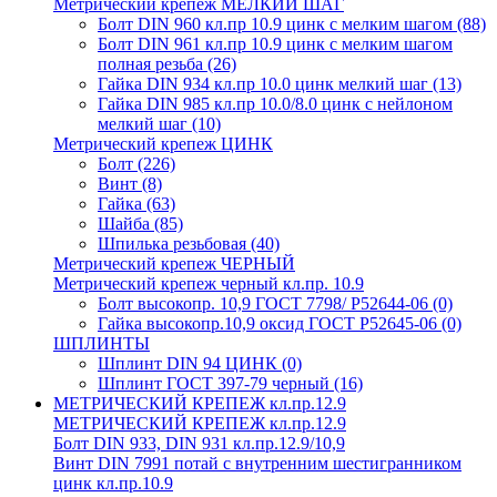
Метрический крепеж МЕЛКИЙ ШАГ
Болт DIN 960 кл.пр 10.9 цинк с мелким шагом
(88)
Болт DIN 961 кл.пр 10.9 цинк с мелким шагом
полная резьба
(26)
Гайка DIN 934 кл.пр 10.0 цинк мелкий шаг
(13)
Гайка DIN 985 кл.пр 10.0/8.0 цинк с нейлоном
мелкий шаг
(10)
Метрический крепеж ЦИНК
Болт
(226)
Винт
(8)
Гайка
(63)
Шайба
(85)
Шпилька резьбовая
(40)
Метрический крепеж ЧЕРНЫЙ
Метрический крепеж черный кл.пр. 10.9
Болт высокопр. 10,9 ГОСТ 7798/ Р52644-06
(0)
Гайка высокопр.10,9 оксид ГОСТ Р52645-06
(0)
ШПЛИНТЫ
Шплинт DIN 94 ЦИНК
(0)
Шплинт ГОСТ 397-79 черный
(16)
МЕТРИЧЕСКИЙ КРЕПЕЖ кл.пр.12.9
МЕТРИЧЕСКИЙ КРЕПЕЖ кл.пр.12.9
Болт DIN 933, DIN 931 кл.пр.12.9/10,9
Винт DIN 7991 потай с внутренним шестигранником
цинк кл.пр.10.9