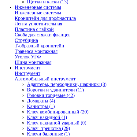
Щитки и каски
(13)
Инженерные системы
Инженерные системы
Кронштейн для профнастила
Лента уплотнительная
Пластина с гайкой
Скоба для стяжки фланцев
Струбцина
Т-образный кронштейн
Траверса монтажная
Уголок УГФ
Шина монтажная
Инструмент
Инструмент
Автомобильный инструмент
Адаптеры, переходники, шарниры
(8)
Воротки и удлинители
(11)
Головки торцевые
(42)
Домкраты
(4)
Канистры
(1)
Ключ комбинированный
(20)
Ключ накидной
(1)
Ключ накидной ударный
(0)
Ключ- трещотка
(29)
Ключи балонные
(1)