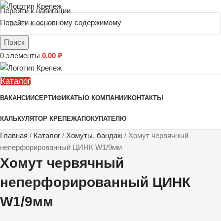
Перейти к навигации
Перейти к основному содержимому
Поиск
0
элементы
0.00
₽
Каталог
ВАКАНСИИ
СЕРТИФИКАТЫ
О КОМПАНИИ
КОНТАКТЫ
КАЛЬКУЛЯТОР КРЕПЕЖА
ПОКУПАТЕЛЮ
Главная
/
Каталог
/
Хомуты, бандаж
/
Хомут червячный
неперфорированный ЦИНК W1/9мм
Хомут червячный
неперфорированный ЦИНК
W1/9мм