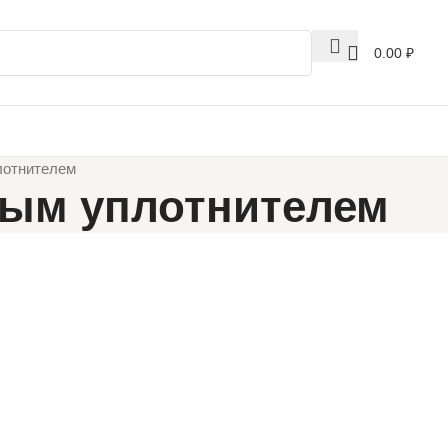
0.00
₽
лотнителем
вым уплотнителем