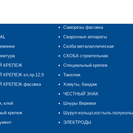
Саморезы фасовка
RAL
Сварочные аппараты
ремянки
Скоба металаллическая
рнитура
СКОБА строительная
Й КРЕПЕЖ
Специальный крепеж
КРЕПЕЖ кл.пр.12.9
Такелаж
 КРЕПЕЖ фасовка
Хомуты, бандаж
ЧЕСТНЫЙ ЗНАК
и, клей
Шнуры Веревки
ный крепеж
Шуруп-кольцо,костыль.полуколь
умент
ЭЛЕКТРОДЫ