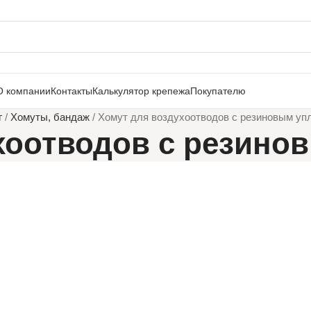
О компании
Контакты
Калькулятор крепежа
Покупателю
г
/
Хомуты, бандаж
/
Хомут для воздухоотводов с резиновым уп
хоотводов с резино