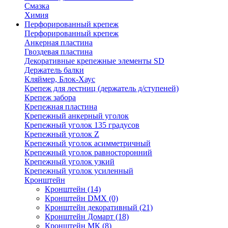
Смазка
Химия
Перфорированный крепеж
Перфорированный крепеж
Анкерная пластина
Гвоздевая пластина
Декоративные крепежные элементы SD
Держатель балки
Кляймер, Блок-Хаус
Крепеж для лестниц (держатель д/ступеней)
Крепеж забора
Крепежная пластина
Крепежный анкерный уголок
Крепежный уголок 135 градусов
Крепежный уголок Z
Крепежный уголок асимметричный
Крепежный уголок равносторонний
Крепежный уголок узкий
Крепежный уголок усиленный
Кронштейн
Кронштейн
(14)
Кронштейн DMX
(0)
Кронштейн декоративный
(21)
Кронштейн Домарт
(18)
Кронштейн МК
(8)