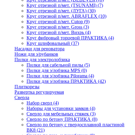
Круг отрезной п/мет. (TSUNAMI)
(7)
Круг отрезной п/мет. (ЛУГА)
(30)
Круг отрезной п/мет. ABRAFLEX
(10)
Круг отрезной п/мет. Cutop
(9)
Круг отрезной п/мет. Gross
(3)
Круг отрезной п/мет. Вихрь
(4)
Круг фибровый торцевой ПРАКТИКА
(4)
Круг шлифовальный
(37)
Насадки для реноватора
Ножи для э/рубанков
Пилки для электролобзика
Пилки для сабельной пилы
(5)
Пилки для э/лобзика MPS
(0)
Пилки для э/лобзика Pilorama
(4)
Пилки для э/лобзика ПРАКТИКА
(42)
Плиткорезы
Развертка регулируемая
Сверла
Набор сверл
(4)
Наборы для установки замков
(4)
Сверло для мебельных стяжек
(3)
Сверло по бетону ПРАКТИКА
(8)
Сверло по бетону с твердосплавной пластиной
ВК8
(21)