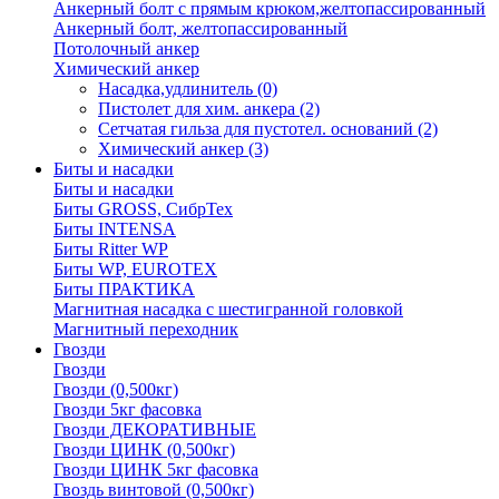
Анкерный болт с прямым крюком,желтопассированный
Анкерный болт, желтопассированный
Потолочный анкер
Химический анкер
Насадка,удлинитель
(0)
Пистолет для хим. анкера
(2)
Сетчатая гильза для пустотел. оснований
(2)
Химический анкер
(3)
Биты и насадки
Биты и насадки
Биты GROSS, СибрТех
Биты INTENSA
Биты Ritter WP
Биты WP, EUROTEX
Биты ПРАКТИКА
Магнитная насадка с шестигранной головкой
Магнитный переходник
Гвозди
Гвозди
Гвозди (0,500кг)
Гвозди 5кг фасовка
Гвозди ДЕКОРАТИВНЫЕ
Гвозди ЦИНК (0,500кг)
Гвозди ЦИНК 5кг фасовка
Гвоздь винтовой (0,500кг)