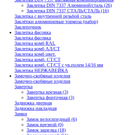
Заклепка DIN 7337 Алюминий/сталь
(26)
Заклепка DIN 7337 СТАЛЬ/СТАЛЬ
(16)
Заклепка с внутренней резьбой сталь
Заклёпки алюминиевые тормоза (набор)
Заклепочник
Заклепка фасовка
Заклепка фасовка
Заклепка комб RAL
Заклепка комб АЛ/СТ
Заклепка комб цвет.
Заклепка комб. СТ/СТ
Заклепка комб. СТ/СТ с ув.полем 14/16 мм
Заклепка НЕРЖАВЕЙКА
Замочно-скобяные изделия
Замочно-скобяные изделия
Завертка
Завертка врезная
(3)
Завертка форточная
(3)
Задвижка дверная
Задвижка накладная
Замки
Замок велосипедный
(6)
Замок врезной
(0)
Замок защелка
(18)