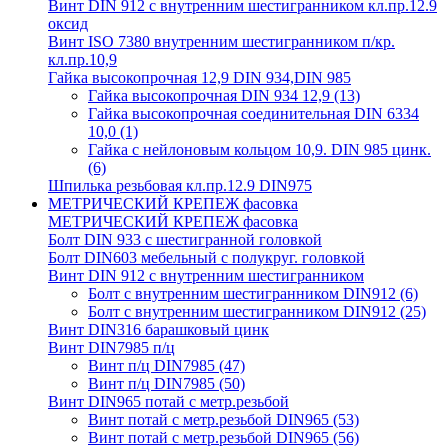
Винт DIN 912 с внутренним шестигранником кл.пр.12.9
оксид
Винт ISO 7380 внутренним шестигранником п/кр.
кл.пр.10,9
Гайка высокопрочная 12,9 DIN 934,DIN 985
Гайка высокопрочная DIN 934 12,9
(13)
Гайка высокопрочная соединительная DIN 6334
10,0
(1)
Гайка с нейлоновым кольцом 10,9. DIN 985 цинк.
(6)
Шпилька резьбовая кл.пр.12.9 DIN975
МЕТРИЧЕСКИЙ КРЕПЕЖ фасовка
МЕТРИЧЕСКИЙ КРЕПЕЖ фасовка
Болт DIN 933 с шестигранной головкой
Болт DIN603 мебельный с полукруг. головкой
Винт DIN 912 с внутренним шестигранником
Болт с внутренним шестигранником DIN912
(6)
Болт с внутренним шестигранником DIN912
(25)
Винт DIN316 барашковый цинк
Винт DIN7985 п/ц
Винт п/ц DIN7985
(47)
Винт п/ц DIN7985
(50)
Винт DIN965 потай с метр.резьбой
Винт потай с метр.резьбой DIN965
(53)
Винт потай с метр.резьбой DIN965
(56)