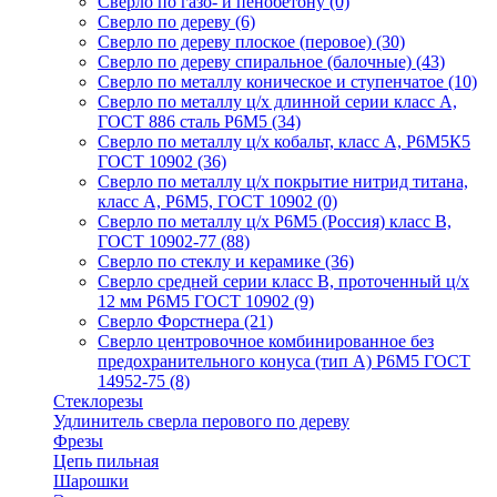
Сверло по газо- и пенобетону
(0)
Сверло по дереву
(6)
Сверло по дереву плоское (перовое)
(30)
Сверло по дереву спиральное (балочные)
(43)
Сверло по металлу коническое и ступенчатое
(10)
Сверло по металлу ц/х длинной серии класс А,
ГОСТ 886 сталь Р6М5
(34)
Сверло по металлу ц/х кобальт, класс А, Р6М5К5
ГОСТ 10902
(36)
Сверло по металлу ц/х покрытие нитрид титана,
класс А, Р6М5, ГОСТ 10902
(0)
Сверло по металлу ц/х Р6М5 (Россия) класс В,
ГОСТ 10902-77
(88)
Сверло по стеклу и керамике
(36)
Сверло средней серии класс В, проточенный ц/х
12 мм Р6М5 ГОСТ 10902
(9)
Сверло Форстнера
(21)
Сверло центровочное комбинированное без
предохранительного конуса (тип А) Р6М5 ГОСТ
14952-75
(8)
Стеклорезы
Удлинитель сверла перового по дереву
Фрезы
Цепь пильная
Шарошки