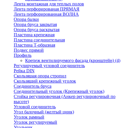
Лента монтажная для теплых полов
Лента перфорированая ПРЯМАЯ
Лента перфорированная ВОЛНА
Опора балки
Опора бруса закрытая
Опора бруса раскрытая
Пластина крепежная
Пластина соединительная
Пластина Т-образная
Подвес прямой
Профиль
Крепеж вентилируемого фасада (кронштейн)
(4)
Регулируемый угловой соединитель
Рейка DIN
Скользящая опора стропил
Скользящий крепежный уголок
Соединитель бруса
Соединительный уголок (Крепежный уголок)
Стойка регулировочная (Анкер регулировочный по
высоте)
Угловой соединитель
Угол балочный (желтый цинк)
Уголок рамный
Уголок регулируемый
Угольник