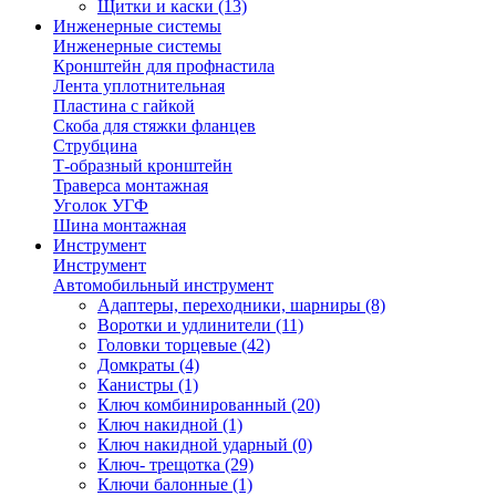
Щитки и каски
(13)
Инженерные системы
Инженерные системы
Кронштейн для профнастила
Лента уплотнительная
Пластина с гайкой
Скоба для стяжки фланцев
Струбцина
Т-образный кронштейн
Траверса монтажная
Уголок УГФ
Шина монтажная
Инструмент
Инструмент
Автомобильный инструмент
Адаптеры, переходники, шарниры
(8)
Воротки и удлинители
(11)
Головки торцевые
(42)
Домкраты
(4)
Канистры
(1)
Ключ комбинированный
(20)
Ключ накидной
(1)
Ключ накидной ударный
(0)
Ключ- трещотка
(29)
Ключи балонные
(1)