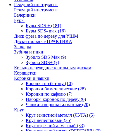
Режущий инструмент
Режущий инструмент
Балеринки
Буры
Буры SDS +
(181)
Буры SDS- max
(16)
Диск фреза по дереву для УШМ
Диски пильные ПРАКТИКА
Зенкеры
Зубила и пики
Зубило SDS Max
(9)
Зубило SDS+
(7)
Кольцо переходное к пильным дискам
Кордщетки
Коронки и чашки
Коронка по бетону
(10)
Коронки биметалические
(28)
Коронки по кафелю
(7)
Наборы коронок по дереву
(6)
Чашки и коронки алмазные
(20)
Круг
Круг зачистной металл (ЛУГА)
(5)
Круг лепестковый
(35)
Круг отрезной алмазный
(33)
Круг отрезной п/мет. (DEBEVER)
(0)