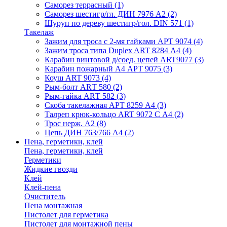
Саморез террасный
(1)
Саморез шестигр/гл. ДИН 7976 А2
(2)
Шуруп по дереву шестигр/гол. DIN 571
(1)
Такелаж
Зажим для троса с 2-мя гайками АРТ 9074
(4)
Зажим троса типа Duplex ART 8284 А4
(4)
Карабин винтовой д/соед. цепей ART9077
(3)
Карабин пожарный А4 АРТ 9075
(3)
Коуш ART 9073
(4)
Рым-болт АRТ 580
(2)
Рым-гайка АRТ 582
(3)
Скоба такелажная АРТ 8259 А4
(3)
Талреп крюк-кольцо ART 9072 С A4
(2)
Трос нерж. А2
(8)
Цепь ДИН 763/766 А4
(2)
Пена, герметики, клей
Пена, герметики, клей
Герметики
Жидкие гвозди
Клей
Клей-пена
Очиститель
Пена монтажная
Пистолет для герметика
Пистолет для монтажной пены