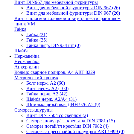
Винт DIN967 для мебельной фурнитуры
Винт для мебельной фурнитуры DIN 967
(26)
Винт для мебельной фурнитуры DIN 967
(26)
Винт с плоской головкой и внутр. шестигранником
,цинк VM
Гайка
Гайка
(21)
Гайка
(35)
Гайка ш/гр. DIN934 шт
(0)
Шайба
Нержавейка
Нержавейка
Анкер клин
Кольцо сварное полиров. А4 ART 8229
Метрический крепеж
Болт нерж. А2
(60)
Винт нерж. А2
(100)
Гайка нерж. А2
(42)
Шайба нерж. А2/А4
(31)
Шпилька резьбовая ДИН 976 А2
(9)
Саморезы,шурупы
Винт DIN 7504 со сверлом
(2)
Саморез полукр/гл. крест/шл DIN 7981
(15)
Саморез потай/гл крест/шл DIN 7982
(4)
Саморез с прессшайбой полукр/гл ART 9999
(0)