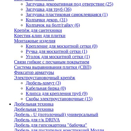
Заглушка декоративная под отверствие
(25)
Заглушка для труб
(36)
Заглушка пластиковая самоклеящаяся
(1)
Колпачки декор.
(31)
Колпачок на болт/гайку
(6)
Крепёж для сантехники
Крестик,клин для плитки
Монтажные изделия
Крепление для москитной сетки
(0)
Ручка для москитной сетки
(1)
Уголок для москитной сетки
(1)
Связи гибкие с песчаным покрытием
Система выравнивания плитки (СВП)
Фиксатор арматуры
Электроустановочный крепёж
Дюбель-хомут
(3)
Кабельная бирка
(0)
Клипса для крепления труб
(9)
Скобы электроустановочные
(15)
Дюбельная техника
Дюбельная техника
Дюбель - U (потолочный) универсальный
Дюбель для г/к DRIVA
Дюбель для гипсокартона "бабочка"
Дюбель для пустотелых конструкций Молли