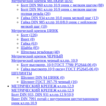
Метрический крепеж МЕЛКИЙ ШАГ
Болт DIN 960 кл.пр 10.9 цинк с мелким шагом
(88)
Болт DIN 961 кл.пр 10.9 цинк с мелким шагом
полная резьба
(26)
Гайка DIN 934 кл.пр 10.0 цинк мелкий шаг
(13)
Гайка DIN 985 кл.пр 10.0/8.0 цинк с нейлоном
мелкий шаг
(10)
Метрический крепеж ЦИНК
Болт
(226)
Винт
(8)
Гайка
(63)
Шайба
(85)
Шпилька резьбовая
(40)
Метрический крепеж ЧЕРНЫЙ
Метрический крепеж черный кл.пр. 10.9
Болт высокопр. 10,9 ГОСТ 7798/ Р52644-06
(0)
Гайка высокопр.10,9 оксид ГОСТ Р52645-06
(0)
ШПЛИНТЫ
Шплинт DIN 94 ЦИНК
(0)
Шплинт ГОСТ 397-79 черный
(16)
МЕТРИЧЕСКИЙ КРЕПЕЖ кл.пр.12.9
МЕТРИЧЕСКИЙ КРЕПЕЖ кл.пр.12.9
Болт DIN 933, DIN 931 кл.пр.12.9/10,9
Винт DIN 7991 потай с внутренним шестигранником
цинк кл.пр.10.9