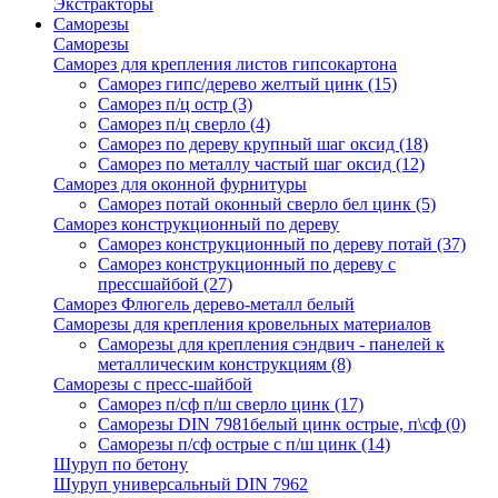
Экстракторы
Саморезы
Саморезы
Саморез для крепления листов гипсокартона
Саморез гипс/дерево желтый цинк
(15)
Саморез п/ц остр
(3)
Саморез п/ц сверло
(4)
Саморез по дереву крупный шаг оксид
(18)
Саморез по металлу частый шаг оксид
(12)
Саморез для оконной фурнитуры
Саморез потай оконный сверло бел цинк
(5)
Саморез конструкционный по дереву
Саморез конструкционный по дереву потай
(37)
Саморез конструкционный по дереву с
прессшайбой
(27)
Саморез Флюгель дерево-металл белый
Саморезы для крепления кровельных материалов
Саморезы для крепления сэндвич - панелей к
металлическим конструкциям
(8)
Саморезы с пресс-шайбой
Саморез п/сф п/ш сверло цинк
(17)
Саморезы DIN 7981белый цинк острые, п\сф
(0)
Саморезы п/сф острые с п/ш цинк
(14)
Шуруп по бетону
Шуруп универсальный DIN 7962