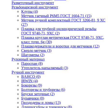
Разметочный инструмент
Резьбонарезной инструмент
Клупы
(4)
Метчик гаечный Р6М5 ГОСТ 1604-71
(15)
Метчик ручной комплектный ГОСТ 3266-81, 9 ХС
(27)
Плашка для трубной цилиндрической резьбы
ГОСТ 9740-71, 9ХС
(2)
Плашка круглая метрическая ГОСТ 9740-71, 9ХС,
класс точн. 6g
(30)
Плашкодержатели и воротки для метчиков
(12)
Сверло метчик
(3)
Шагомеры
(2)
Рулонный материал
Пароспан
(8)
Утеплитель напыляемый
(3)
Ручной инструмент
BAHCO
(0)
IRWIN
(4)
Бокорезы
(9)
Болторезы и труборезы
(6)
Бруски заточные
(2)
Буравчики
(0)
Гвоздодеры и ломы
(13)
Длинногубцы и тонконосы
(8)