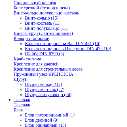
Специальный крепеж
Болт срезной (стопор шнека)
Винт-кольцо,полукольцо,костыль
Винт-кольцо
(15)
Винт-костыль
(11)
Винт-полукольцо
(11)
Винт-шуруп (Сантехшпилька)
Кольцо стопорное
Кольцо cтопорное на Вал DIN 471
(16)
Кольцо стопорное в Отверстие DIN 472
(10)
Шайба DIN 6799
(3)
Краб- система
Крепление для качелей
Крепление для строительных лесов
Пружинный узел КРЕПСИЛА
Шуруп
Шуруп-кольцо
(17)
Шуруп-костыль
(27)
Шуруп-полукольцо
(24)
Такелаж
Такелаж
Блок
Блок грузоподъемный
(1)
Блок двойной
(9)
Блок одинарный
(13)