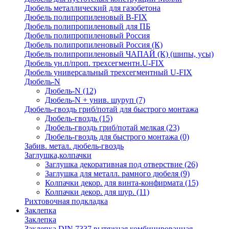
Дюбель металлический для газобетона
Дюбель полипропиленовый В-FIX
Дюбель полипропиленовый для ПБ
Дюбель полипропиленовый Россия
Дюбель полипропиленовый Россия (К)
Дюбель полипропиленовый ЧАПАЙ (К) (шипы, усы)
Дюбель ун.п/проп. трехсегментн.U-FIX
Дюбель универсальный трехсегментный U-FIX
Дюбель-N
Дюбель-N
(12)
Дюбель-N + унив. шуруп
(7)
Дюбель-гвоздь гриб/потай для быстрого монтажа
Дюбель-гвоздь
(15)
Дюбель-гвоздь гриб/потай мелкая
(23)
Дюбель-гвоздь для быстрого монтажа
(0)
Забив. метал. дюбель-гвоздь
Заглушка,колпачки
Заглушка декоративная под отверствие
(26)
Заглушка для металл. рамного дюбеля
(9)
Колпачки декор. для винта-конфирмата
(15)
Колпачки декор. для шур.
(11)
Рихтовочная подкладка
Заклепка
Заклепка
Заклепка DIN 7337 вытяжная комбинированная