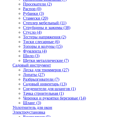
Просекатели
(2)
Распор
(0)
Рубанки
(3)
Стамески
(20)
Степлер мебельный
(11)
Струбцины и зажимы
(38)
Стусло
(4)
Тестеры напряжения
(2)
Тиски слесарные
(6)
Топоры и колуны
(15)
Фумлента
(4)
Шило
(3)
Щетки металлические
(7)
Садовый инструмент
Леска для триммеров
(27)
Лопаты
(27)
Разбрызгиватели
(7)
Садовый инвентарь
(13)
Соеденители для шлангов
(1)
Тачка строительная
(1)
Черенки и рукоятки березовые
(14)
Шланг
(3)
Уплотнитель для окон
Электроустановка
Вентиляция
(5)