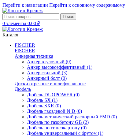
Перейти к навигации
Перейти к основному содержимому
Поиск
0
элементы
0.00
₽
Каталог
FISCHER
FISCHER
Анкерная техника
Анкер втулочный
(0)
Анкер высокоэффективный
(1)
Анкер стальной
(3)
Анкерный болт
(0)
Диски отрезные и шлифовальные
Дюбель
Дюбель DUOPOWER
(0)
Дюбель SX
(1)
Дюбель SXR
(0)
Дюбель гвоздевой N D
(0)
Дюбель металический распорный FMD
(0)
Дюбель по газобетону GB
(2)
Дюбель по гипсокартону
(0)
Дюбель универсальный с брутом
(1)