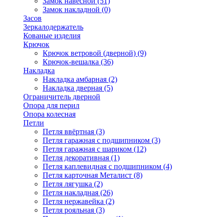
Замок навесной
(51)
Замок накладной
(0)
Засов
Зеркалодержатель
Кованые изделия
Крючок
Крючок ветровой (дверной)
(9)
Крючок-вешалка
(36)
Накладка
Накладка амбарная
(2)
Накладка дверная
(5)
Ограничитель дверной
Опора для перил
Опора колесная
Петли
Петля ввёртная
(3)
Петля гаражная с подшипником
(3)
Петля гаражная с шариком
(12)
Петля декоративная
(1)
Петля каплевидная с подшипником
(4)
Петля карточная Металист
(8)
Петля лягушка
(2)
Петля накладная
(26)
Петля нержавейка
(2)
Петля рояльная
(3)