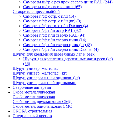
Саморезы ш/гр с рез прок сверло цинк RAL
(244)
Саморезы ш/гр сверло цинк
(65)
Саморезы с пресс-шайбой
Саморез п/сф остр. с п/ш
(14)
Саморез п/сф остр. с п/ш (кг)
(9)
Саморез п/сф остр. с п/ш Daxmer
(4)
Саморез п/сф п/ш остр RAL
(92)
Саморез п/сф п/ш сверло RAL
(94)
Саморез п/сф п/ш сверло цинк
(14)
Саморез п/сф п/ш сверло цинк (кг)
(8)
Саморез п/сф п/ш сверло цинк Daxmer
(4)
Шуруп для крепления деревянных лаг и реек
Шуруп для крепления деревянных лаг и реек (кг)
(56)
Шуруп универ. желтопас.
Шуруп универ. желтопас. (кг)
Шуруп универсальный оцинков. (кг)
Шуруп универсальный оцинкован.
Сварочные аппараты
Скоба металаллическая
Скоба металаллическая
Скоба метал. двухлапковая СМД
Скоба метал. однолапковая СМО
СКОБА строительная
Специальный крепеж