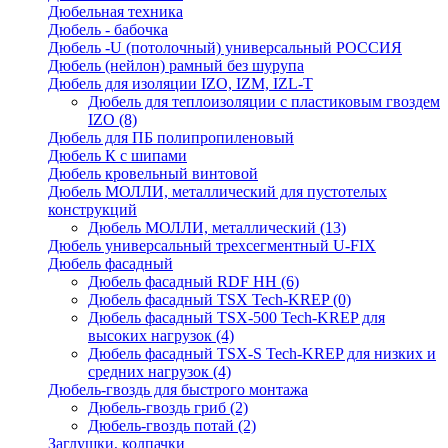
Дюбельная техника
Дюбель - бабочка
Дюбель -U (потолочный) универсальный РОССИЯ
Дюбель (нейлон) рамный без шурупа
Дюбель для изоляции IZO, IZM, IZL-T
Дюбель для теплоизоляции с пластиковым гвоздем
IZO
(8)
Дюбель для ПБ полипропиленовый
Дюбель К с шипами
Дюбель кровельный винтовой
Дюбель МОЛЛИ, металлический для пустотелых
конструкций
Дюбель МОЛЛИ, металлический
(13)
Дюбель универсальный трехсегментный U-FIX
Дюбель фасадный
Дюбель фасадный RDF НН
(6)
Дюбель фасадный TSX Tech-KREP
(0)
Дюбель фасадный TSX-500 Tech-KREP для
высоких нагрузок
(4)
Дюбель фасадный TSX-S Tech-KREP для низких и
средних нагрузок
(4)
Дюбель-гвоздь для быстрого монтажа
Дюбель-гвоздь гриб
(2)
Дюбель-гвоздь потай
(2)
Заглушки, колпачки