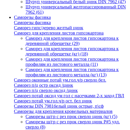
Шуруп универсальный белый цинк DIN 7962
(47)
Шуруп универсальный желтопассированный DIN
7962
(61)
Саморезы фасовка
Саморезы фасовка
Саморез гипс/дерево желтый цинк
Саморез для крепления листов гипсокартона
Саморез для крепления листов гипсокартона к
деревянной обрешетке
(29)
Саморез для крепления листов гипсокартона к
деревянной обрешетке (кг)
(18)
Саморез для крепления листов гипсокартона к
профилям из листового металла
(11)
Саморез для крепления листов гипсокартона к
профилям из листового металла (кг)
(13)
Саморез оконные потай ум.гол.ч/р сверло бел.
Саморез п/ц остр оксид /цинк
Саморез п/ц сверло оксид /цинк
Саморез потай оксид ум гол с насечками 2-х заход ГВЛ
Саморез потай ум.гол.ч/р ост. бел цинк
Саморезы DIN 7981белый цинк острые, п\сф
Саморезы для крепления кровельных материалов
Саморезы ш/гр с рез прок сверло цинк (кг)
(5)
Саморезы ш/гр с рез прок сверло цинк P#5 удл.
сверло
(8)