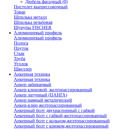
Дюбель фасадный
(0)
Пистолет выпрессовочный
Товар
Шпилька металл
Шпилька резьбовая
Шурупы FISCHER
Алюминиевый профиль
Алюминиевый профиль
Полоса
Пруток
Стык
Труба
Уголок
Швеллер
Анкерная техника
Анкерная техника
Анкер забиваемый
Анкер клиновой, желтопассированный
Анкер латунный (ЦАНГА)
Анкер рамный металический
Анкер-клин,желтопассированный
Анкерный болт двухраспорный с гайкой
Анкерный болт с гайкой,желтопассированный
Анкерный болт с кольцом,желтопассированный
Анкерный болт с крюком,желтопассированный