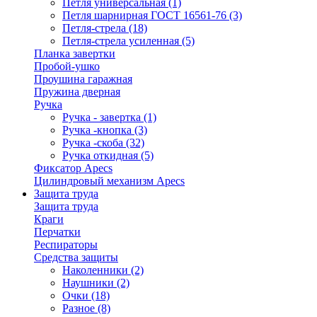
Петля универсальная
(1)
Петля шарнирная ГОСТ 16561-76
(3)
Петля-стрела
(18)
Петля-стрела усиленная
(5)
Планка завертки
Пробой-ушко
Проушина гаражная
Пружина дверная
Ручка
Ручка - завертка
(1)
Ручка -кнопка
(3)
Ручка -скоба
(32)
Ручка откидная
(5)
Фиксатор Apecs
Цилиндровый механизм Apecs
Защита труда
Защита труда
Краги
Перчатки
Респираторы
Средства защиты
Наколенники
(2)
Наушники
(2)
Очки
(18)
Разное
(8)