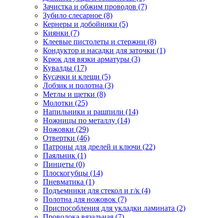
Зачистка и обжим проводов
(7)
Зубило слесарное
(8)
Кернеры и добойники
(5)
Киянки
(7)
Клеевые пистолеты и стержни
(8)
Кондуктор и насадки для заточки
(1)
Крюк для вязки арматуры
(3)
Кувалды
(17)
Кусачки и клещи
(5)
Лобзик и полотна
(3)
Метлы и щетки
(8)
Молотки
(25)
Напильники и рашпили
(14)
Ножницы по металлу
(14)
Ножовки
(29)
Отвертки
(46)
Патроны для дрелей и ключи
(22)
Паяльник
(1)
Пинцеты
(0)
Плоскогубцы
(14)
Пневматика
(1)
Подъемники для стекол и г/к
(4)
Полотна для ножовок
(7)
Приспособления для укладки ламината
(2)
Проволока вязальная
(7)