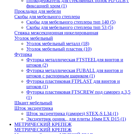
Полкодержатель для стеклянных полок PD GLВ с
фиксацией хром
(1)
Прокладки для мебели
Скобы для мебельного степлера
Скобы для мебельного степлера тип 140
(5)
Скобы для мебельного степлера тип 53
(5)
Стяжка межсекционная никелированная
Уголок мебельный
Уголок мебельный металл
(18)
Уголок мебельный пластик
(10)
Футорка
Футорка металлическая FTSTEELдля винтов и
штоков
(2)
Футорка металлическая FUBALL для винтов и
штоков с распорным шариком
(1)
Футорка пластиковая FTPLAST для винтов и
штоков
(1)
Футорка пластиковая FTSCREW под саморез д.3,5
(1)
Шкант мебельный
Шток эксцентрика
Шток эксцентрика (саморез) STEX-S L34
(1)
Эксцентрик оцинк., для плиты 16мм EX D15
(1)
МЕТРИЧЕСКИЙ КРЕПЕЖ
МЕТРИЧЕСКИЙ КРЕПЕЖ