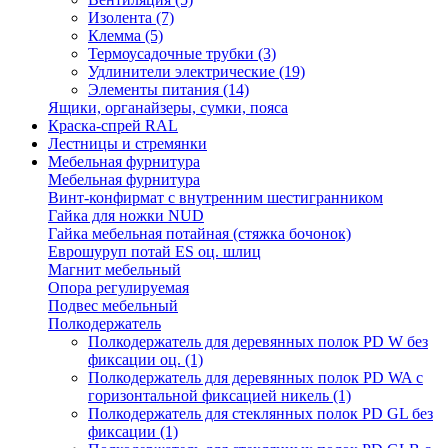
Изолента
(7)
Клемма
(5)
Термоусадочные трубки
(3)
Удлинители электрические
(19)
Элементы питания
(14)
Ящики, органайзеры, сумки, пояса
Краска-спрей RAL
Лестницы и стремянки
Мебельная фурнитура
Мебельная фурнитура
Винт-конфирмат с внутренним шестигранником
Гайка для ножки NUD
Гайка мебельная потайная (стяжка бочонок)
Еврошуруп потай ES оц. шлиц
Магнит мебельный
Опора регулируемая
Подвес мебельный
Полкодержатель
Полкодержатель для деревянных полок PD W без
фиксации оц.
(1)
Полкодержатель для деревянных полок PD WA с
горизонтальной фиксацией никель
(1)
Полкодержатель для стеклянных полок PD GL без
фиксации
(1)