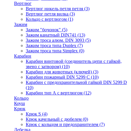
Вертлюг
Вертлюг никель петля петля
(3)
Вертлюг петля вилка
(3)
Кольцо с вертлюгом
(1)
Зажим
Зажим "бочонок"
(5)
Зажим канатный DIN741
(13)
Зажим троса алюм. DIN 3093
(5)
Зажим троса типа Duplex
(7)
Зажим троса типа Simplex
(0)
Карабин
Карабин винтовой (соединитель цепи с гайкой,
звено с затвором)
(10)
Карабин для животных (ключей)
(3)
Карабин пожарный DIN 5299 C
(10)
Карабин с предохранительной гайкой DIN 5299 D
(10)
Карабин тип А с вертлюгом
(12)
Кольцо
Коуш
Крюк
Крюк S
(4)
Крюк качельный с дюбелем
(0)
Крюк с кольцом и предохранителем
(7)
Лебедка