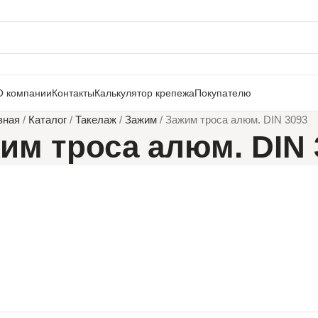
О компании
Контакты
Калькулятор крепежа
Покупателю
вная
/
Каталог
/
Такелаж
/
Зажим
/
Зажим троса алюм. DIN 3093
им троса алюм. DIN 