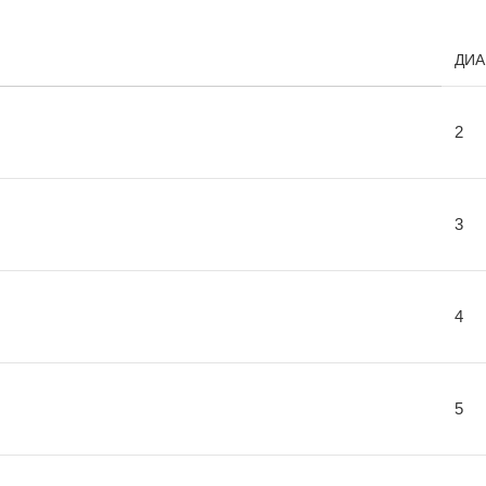
ДИА
2
3
4
5