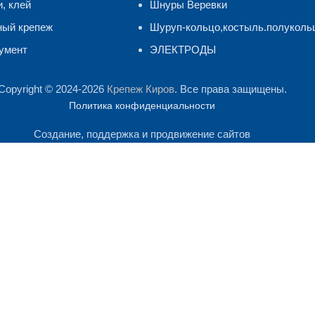
и, клей
Шнуры Веревки
ный крепеж
Шуруп-кольцо,костыль.полуколь
умент
ЭЛЕКТРОДЫ
Copyright © 2024-2026
Крепеж Киров
. Все права защищены.
Политика конфиденциальности
Создание, поддержка и продвижение сайтов
лиза посещаемости сайта. Продолжая им пользоваться, Вы сог