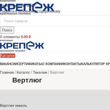
Перейти к навигации
Перейти к основному содержимому
Поиск
0
элементы
0.00
₽
Каталог
ВАКАНСИИ
СЕРТИФИКАТЫ
О КОМПАНИИ
КОНТАКТЫ
КАЛЬКУЛЯТОР К
Главная
/
Каталог
/
Такелаж
/
Вертлюг
Вертлюг
Вертлюг никель