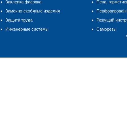
Заклепка фасовка
Пена, герметик
Замочно-скобяные изделия
Перфорирован
Защита труда
Режущий инстр
Инженерные системы
Саморезы
Мы используем файлы cookie и сервис Яндекс.Метрика для ана
Подробнее
Принять
Поиск
Главная
Начните печатать, чтобы увидеть продукты, которые вы ищете.
Каталог
0
элементы
Корзина