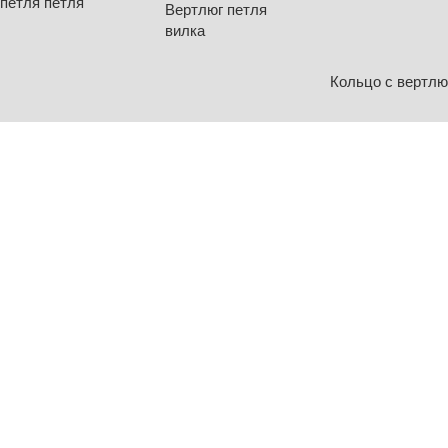
петля петля
Вертлюг петля
вилка
Кольцо с вертлю