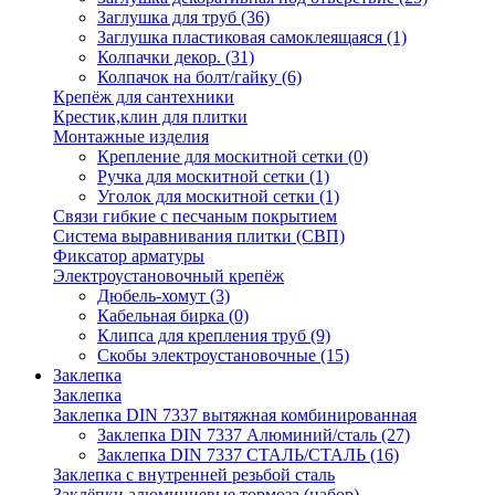
Заглушка для труб
(36)
Заглушка пластиковая самоклеящаяся
(1)
Колпачки декор.
(31)
Колпачок на болт/гайку
(6)
Крепёж для сантехники
Крестик,клин для плитки
Монтажные изделия
Крепление для москитной сетки
(0)
Ручка для москитной сетки
(1)
Уголок для москитной сетки
(1)
Связи гибкие с песчаным покрытием
Система выравнивания плитки (СВП)
Фиксатор арматуры
Электроустановочный крепёж
Дюбель-хомут
(3)
Кабельная бирка
(0)
Клипса для крепления труб
(9)
Скобы электроустановочные
(15)
Заклепка
Заклепка
Заклепка DIN 7337 вытяжная комбинированная
Заклепка DIN 7337 Алюминий/сталь
(27)
Заклепка DIN 7337 СТАЛЬ/СТАЛЬ
(16)
Заклепка с внутренней резьбой сталь
Заклёпки алюминиевые тормоза (набор)