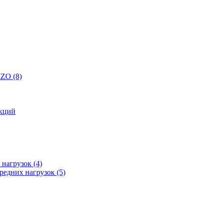
 IZO
(8)
кций
 нагрузок
(4)
редних нагрузок
(5)