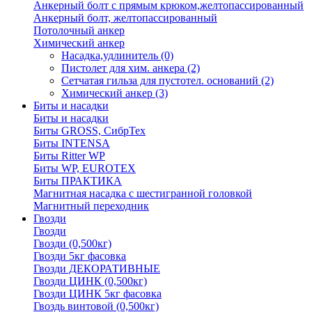
Анкерный болт с прямым крюком,желтопассированный
Анкерный болт, желтопассированный
Потолочный анкер
Химический анкер
Насадка,удлинитель
(0)
Пистолет для хим. анкера
(2)
Сетчатая гильза для пустотел. оснований
(2)
Химический анкер
(3)
Биты и насадки
Биты и насадки
Биты GROSS, СибрТех
Биты INTENSA
Биты Ritter WP
Биты WP, EUROTEX
Биты ПРАКТИКА
Магнитная насадка с шестигранной головкой
Магнитный переходник
Гвозди
Гвозди
Гвозди (0,500кг)
Гвозди 5кг фасовка
Гвозди ДЕКОРАТИВНЫЕ
Гвозди ЦИНК (0,500кг)
Гвозди ЦИНК 5кг фасовка
Гвоздь винтовой (0,500кг)