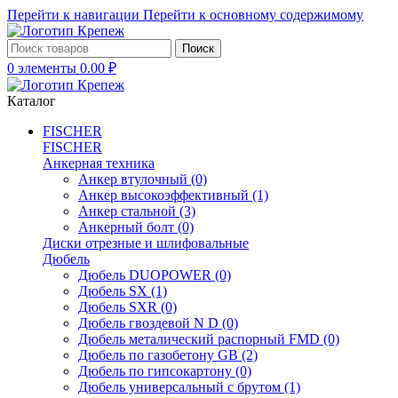
Перейти к навигации
Перейти к основному содержимому
Поиск
0
элементы
0.00
₽
Каталог
FISCHER
FISCHER
Анкерная техника
Анкер втулочный
(0)
Анкер высокоэффективный
(1)
Анкер стальной
(3)
Анкерный болт
(0)
Диски отрезные и шлифовальные
Дюбель
Дюбель DUOPOWER
(0)
Дюбель SX
(1)
Дюбель SXR
(0)
Дюбель гвоздевой N D
(0)
Дюбель металический распорный FMD
(0)
Дюбель по газобетону GB
(2)
Дюбель по гипсокартону
(0)
Дюбель универсальный с брутом
(1)