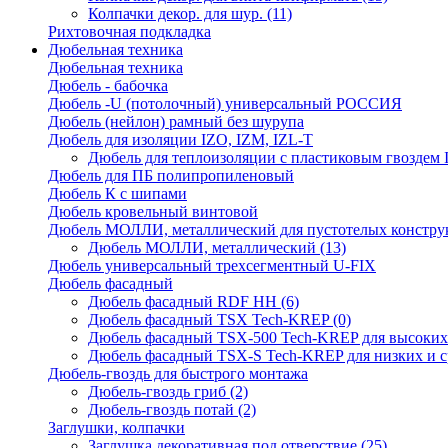
Колпачки декор. для шур.
(11)
Рихтовочная подкладка
Дюбельная техника
Дюбельная техника
Дюбель - бабочка
Дюбель -U (потолочный) универсальный РОССИЯ
Дюбель (нейлон) рамный без шурупа
Дюбель для изоляции IZO, IZM, IZL-T
Дюбель для теплоизоляции с пластиковым гвоздем
Дюбель для ПБ полипропиленовый
Дюбель К с шипами
Дюбель кровельный винтовой
Дюбель МОЛЛИ, металлический для пустотелых констру
Дюбель МОЛЛИ, металлический
(13)
Дюбель универсальный трехсегментный U-FIX
Дюбель фасадный
Дюбель фасадный RDF НН
(6)
Дюбель фасадный TSX Tech-KREP
(0)
Дюбель фасадный TSX-500 Tech-KREP для высоких
Дюбель фасадный TSX-S Tech-KREP для низких и с
Дюбель-гвоздь для быстрого монтажа
Дюбель-гвоздь гриб
(2)
Дюбель-гвоздь потай
(2)
Заглушки, колпачки
Заглушка декоративная под отверствие
(25)