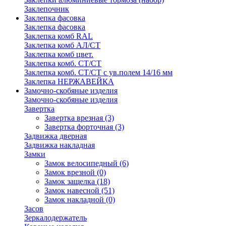
Заклепочник
Заклепка фасовка
Заклепка фасовка
Заклепка комб RAL
Заклепка комб АЛ/СТ
Заклепка комб цвет.
Заклепка комб. СТ/СТ
Заклепка комб. СТ/СТ с ув.полем 14/16 мм
Заклепка НЕРЖАВЕЙКА
Замочно-скобяные изделия
Замочно-скобяные изделия
Завертка
Завертка врезная
(3)
Завертка форточная
(3)
Задвижка дверная
Задвижка накладная
Замки
Замок велосипедный
(6)
Замок врезной
(0)
Замок защелка
(18)
Замок навесной
(51)
Замок накладной
(0)
Засов
Зеркалодержатель