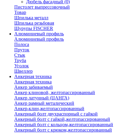
Дюбель фасадный
(0)
Пистолет выпрессовочный
Товар
Шпилька металл
Шпилька резьбовая
Шурупы FISCHER
Алюминиевый профиль
Алюминиевый профиль
Полоса
Пруток
Стык
Труба
Уголок
Швеллер
Анкерная техника
Анкерная техника
Анкер забиваемый
Анкер клиновой, желтопассированный
Анкер латунный (ЦАНГА)
Анкер рамный металический
Анкер-клин,желтопассированный
Анкерный болт двухраспорный с гайкой
Анкерный болт с гайкой,желтопассированный
Анкерный болт с кольцом,желтопассированный
Анкерный болт с крюком,желтопассированный