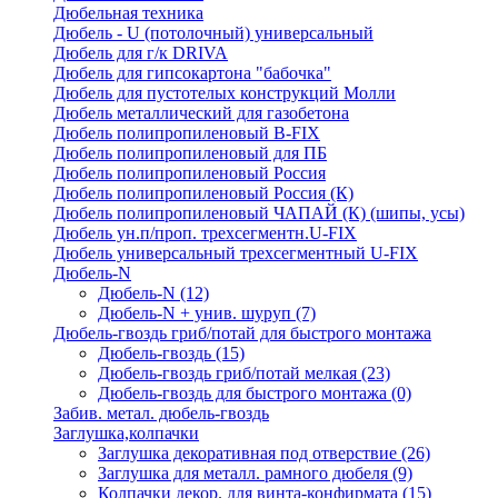
Дюбельная техника
Дюбель - U (потолочный) универсальный
Дюбель для г/к DRIVA
Дюбель для гипсокартона "бабочка"
Дюбель для пустотелых конструкций Молли
Дюбель металлический для газобетона
Дюбель полипропиленовый В-FIX
Дюбель полипропиленовый для ПБ
Дюбель полипропиленовый Россия
Дюбель полипропиленовый Россия (К)
Дюбель полипропиленовый ЧАПАЙ (К) (шипы, усы)
Дюбель ун.п/проп. трехсегментн.U-FIX
Дюбель универсальный трехсегментный U-FIX
Дюбель-N
Дюбель-N
(12)
Дюбель-N + унив. шуруп
(7)
Дюбель-гвоздь гриб/потай для быстрого монтажа
Дюбель-гвоздь
(15)
Дюбель-гвоздь гриб/потай мелкая
(23)
Дюбель-гвоздь для быстрого монтажа
(0)
Забив. метал. дюбель-гвоздь
Заглушка,колпачки
Заглушка декоративная под отверствие
(26)
Заглушка для металл. рамного дюбеля
(9)
Колпачки декор. для винта-конфирмата
(15)