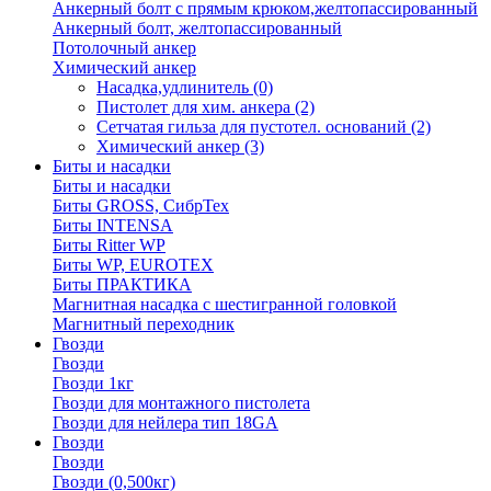
Анкерный болт с прямым крюком,желтопассированный
Анкерный болт, желтопассированный
Потолочный анкер
Химический анкер
Насадка,удлинитель
(0)
Пистолет для хим. анкера
(2)
Сетчатая гильза для пустотел. оснований
(2)
Химический анкер
(3)
Биты и насадки
Биты и насадки
Биты GROSS, СибрТех
Биты INTENSA
Биты Ritter WP
Биты WP, EUROTEX
Биты ПРАКТИКА
Магнитная насадка с шестигранной головкой
Магнитный переходник
Гвозди
Гвозди
Гвозди 1кг
Гвозди для монтажного пистолета
Гвозди для нейлера тип 18GA
Гвозди
Гвозди
Гвозди (0,500кг)