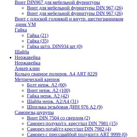
Винт DIN967 для мебельной фурнитуры
Винт для мебельной фурнитуры DIN 967
(26)
Винт для мебельной фурнитуры DIN 967
(26)
Винт с плоской головкой и внутр. шестигранником
,цинк VM
Гайка
Гайка
(21)
Гайка
(35)
Гайка ш/гр. DIN934 шт
(0)
Шайба
Нержавейка
Нержавейка
Анкер клин
Кольцо сварное полиров. А4 ART 8229
Метрический крепеж
Болт нерж. А2
(60)
Винт нерж. А2
(100)
Гайка нерж. А2
(42)
Шайба нерж. А2/А4
(31)
Шпилька резьбовая ДИН 976 А2
(9)
Саморезы,шурупы
Винт DIN 7504 со сверлом
(2)
Саморез полукр/гл. крест/шл DIN 7981
(15)
Саморез потай/гл крест/шл DIN 7982
(4)
Саморез с прессшайбой полукр/гл ART 9999
(0)