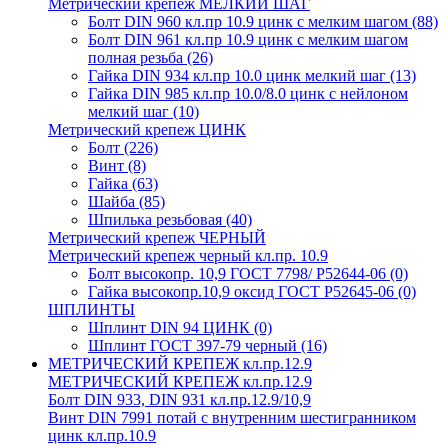
Метрический крепеж МЕЛКИЙ ШАГ
Болт DIN 960 кл.пр 10.9 цинк с мелким шагом
(88)
Болт DIN 961 кл.пр 10.9 цинк с мелким шагом
полная резьба
(26)
Гайка DIN 934 кл.пр 10.0 цинк мелкий шаг
(13)
Гайка DIN 985 кл.пр 10.0/8.0 цинк с нейлоном
мелкий шаг
(10)
Метрический крепеж ЦИНК
Болт
(226)
Винт
(8)
Гайка
(63)
Шайба
(85)
Шпилька резьбовая
(40)
Метрический крепеж ЧЕРНЫЙ
Метрический крепеж черный кл.пр. 10.9
Болт высокопр. 10,9 ГОСТ 7798/ Р52644-06
(0)
Гайка высокопр.10,9 оксид ГОСТ Р52645-06
(0)
ШПЛИНТЫ
Шплинт DIN 94 ЦИНК
(0)
Шплинт ГОСТ 397-79 черный
(16)
МЕТРИЧЕСКИЙ КРЕПЕЖ кл.пр.12.9
МЕТРИЧЕСКИЙ КРЕПЕЖ кл.пр.12.9
Болт DIN 933, DIN 931 кл.пр.12.9/10,9
Винт DIN 7991 потай с внутренним шестигранником
цинк кл.пр.10.9