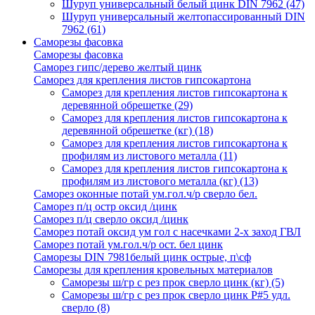
Шуруп универсальный белый цинк DIN 7962
(47)
Шуруп универсальный желтопассированный DIN
7962
(61)
Саморезы фасовка
Саморезы фасовка
Саморез гипс/дерево желтый цинк
Саморез для крепления листов гипсокартона
Саморез для крепления листов гипсокартона к
деревянной обрешетке
(29)
Саморез для крепления листов гипсокартона к
деревянной обрешетке (кг)
(18)
Саморез для крепления листов гипсокартона к
профилям из листового металла
(11)
Саморез для крепления листов гипсокартона к
профилям из листового металла (кг)
(13)
Саморез оконные потай ум.гол.ч/р сверло бел.
Саморез п/ц остр оксид /цинк
Саморез п/ц сверло оксид /цинк
Саморез потай оксид ум гол с насечками 2-х заход ГВЛ
Саморез потай ум.гол.ч/р ост. бел цинк
Саморезы DIN 7981белый цинк острые, п\сф
Саморезы для крепления кровельных материалов
Саморезы ш/гр с рез прок сверло цинк (кг)
(5)
Саморезы ш/гр с рез прок сверло цинк P#5 удл.
сверло
(8)