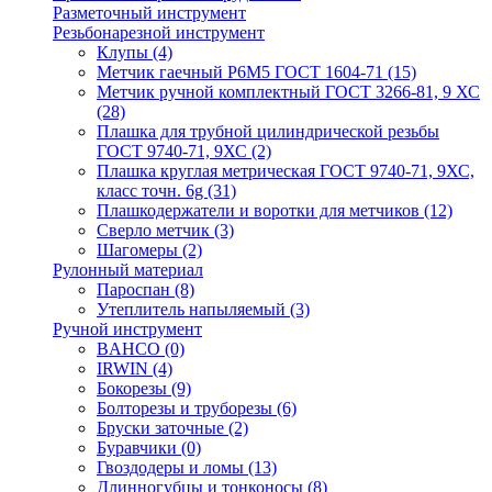
Разметочный инструмент
Резьбонарезной инструмент
Клупы
(4)
Метчик гаечный Р6М5 ГОСТ 1604-71
(15)
Метчик ручной комплектный ГОСТ 3266-81, 9 ХС
(28)
Плашка для трубной цилиндрической резьбы
ГОСТ 9740-71, 9ХС
(2)
Плашка круглая метрическая ГОСТ 9740-71, 9ХС,
класс точн. 6g
(31)
Плашкодержатели и воротки для метчиков
(12)
Сверло метчик
(3)
Шагомеры
(2)
Рулонный материал
Пароспан
(8)
Утеплитель напыляемый
(3)
Ручной инструмент
BAHCO
(0)
IRWIN
(4)
Бокорезы
(9)
Болторезы и труборезы
(6)
Бруски заточные
(2)
Буравчики
(0)
Гвоздодеры и ломы
(13)
Длинногубцы и тонконосы
(8)