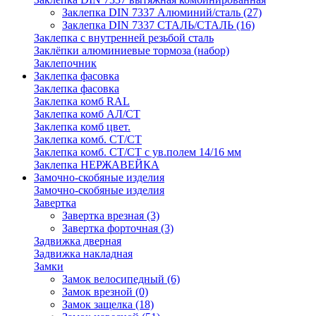
Заклепка DIN 7337 Алюминий/сталь
(27)
Заклепка DIN 7337 СТАЛЬ/СТАЛЬ
(16)
Заклепка с внутренней резьбой сталь
Заклёпки алюминиевые тормоза (набор)
Заклепочник
Заклепка фасовка
Заклепка фасовка
Заклепка комб RAL
Заклепка комб АЛ/СТ
Заклепка комб цвет.
Заклепка комб. СТ/СТ
Заклепка комб. СТ/СТ с ув.полем 14/16 мм
Заклепка НЕРЖАВЕЙКА
Замочно-скобяные изделия
Замочно-скобяные изделия
Завертка
Завертка врезная
(3)
Завертка форточная
(3)
Задвижка дверная
Задвижка накладная
Замки
Замок велосипедный
(6)
Замок врезной
(0)
Замок защелка
(18)