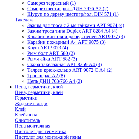
Саморез террасный
(1)
Саморез шестигр/гл. ДИН 7976 А2
(2)
Шуруп по дереву шестигр/гол. DIN 571
(1)
Такелаж
Зажим для троса с 2-мя гайками АРТ 9074
(4)
Зажим троса типа Duplex ART 8284 А4
(4)
Карабин винтовой д/соед. цепей ART9077
(3)
Карабин пожарный А4 АРТ 9075
(3)
Коуш ART 9073
(4)
Рым-болт АRТ 580
(2)
Рым-гайка АRТ 582
(3)
Скоба такелажная АРТ 8259 А4
(3)
Талреп крюк-кольцо ART 9072 С A4
(2)
Трос нерж. А2
(8)
Цепь ДИН 763/766 А4
(2)
Пена, герметики, клей
Пена, герметики, клей
Герметики
Жидкие гвозди
Клей
Клей-пена
Очиститель
Пена монтажная
Пистолет для герметика
Пистолет для монтажной пены