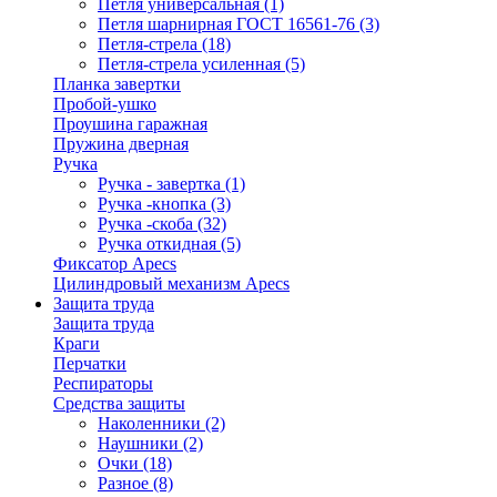
Петля универсальная
(1)
Петля шарнирная ГОСТ 16561-76
(3)
Петля-стрела
(18)
Петля-стрела усиленная
(5)
Планка завертки
Пробой-ушко
Проушина гаражная
Пружина дверная
Ручка
Ручка - завертка
(1)
Ручка -кнопка
(3)
Ручка -скоба
(32)
Ручка откидная
(5)
Фиксатор Apecs
Цилиндровый механизм Apecs
Защита труда
Защита труда
Краги
Перчатки
Респираторы
Средства защиты
Наколенники
(2)
Наушники
(2)
Очки
(18)
Разное
(8)