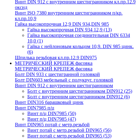
Винт DIN 912 с внутренним шестигранником кл.пр.12.9
оксид
Винт ISO 7380 внутренним шестигранником п/кр.
кл.пр.10,9
Гайка высокопрочная 12,9 DIN 934,DIN 985
Гайка высокопрочная DIN 934 12,9
(13)
Гайка высокопрочная соединительная DIN 6334
10,0
(1)
Гайка с нейлоновым кольцом 10,9. DIN 985 цинк.
(6)
Шпилька резьбовая кл.пр.12.9 DIN975
МЕТРИЧЕСКИЙ КРЕПЕЖ фасовка
МЕТРИЧЕСКИЙ КРЕПЕЖ фасовка
Болт DIN 933 с шестигранной головкой
Болт DIN603 мебельный с полукруг. головкой
Винт DIN 912 с внутренним шестигранником
Болт с внутренним шестигранником DIN912
(25)
Болт с внутренним шестигранником DIN912
(6)
Винт DIN316 барашковый цинк
Винт DIN7985 п/ц
Винт п/ц DIN7985
(50)
Винт п/ц DIN7985
(47)
Винт DIN965 потай с метр.резьбой
Винт потай с метр.резьбой DIN965
(56)
Винт потай с метр.резьбой DIN965
(53)