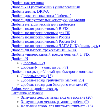
Дюбельная техника
Дюбель - U (потолочный) универсальный
Дюбель для г/к DRIVA
Дюбель для гипсокартона "бабочка"
Дюбель для пустотелых конструкций Молли
Дюбель металлический для газобетона
Дюбель полипропиленовый В-FIX
Дюбель полипропиленовый для ПБ
Дюбель полипропиленовый Россия
Дюбель полипропиленовый Россия (К)
Дюбель полипропиленовый ЧАПАЙ (К) (шипы, усы)
Дюбель ун.п/проп. трехсегментн.U-FIX
Дюбель универсальный трехсегментный U-FIX
Дюбель-N
Дюбель-N
(12)
Дюбель-N + унив. шуруп
(7)
Дюбель-гвоздь гриб/потай для быстрого монтажа
Дюбель-гвоздь
(15)
Дюбель-гвоздь гриб/потай мелкая
(23)
Дюбель-гвоздь для быстрого монтажа
(0)
Забив. метал. дюбель-гвоздь
Заглушка,колпачки
Заглушка декоративная под отверствие
(26)
Заглушка для металл. рамного дюбеля
(9)
Колпачки декор. для винта-конфирмата
(15)