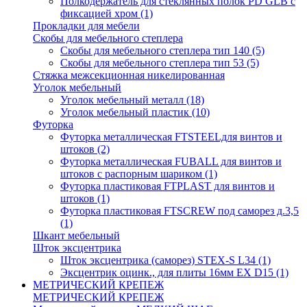
Полкодержатель для стеклянных полок PD GLВ с
фиксацией хром
(1)
Прокладки для мебели
Скобы для мебельного степлера
Скобы для мебельного степлера тип 140
(5)
Скобы для мебельного степлера тип 53
(5)
Стяжка межсекционная никелированная
Уголок мебельный
Уголок мебельный металл
(18)
Уголок мебельный пластик
(10)
Футорка
Футорка металлическая FTSTEELдля винтов и
штоков
(2)
Футорка металлическая FUBALL для винтов и
штоков с распорным шариком
(1)
Футорка пластиковая FTPLAST для винтов и
штоков
(1)
Футорка пластиковая FTSCREW под саморез д.3,5
(1)
Шкант мебельный
Шток эксцентрика
Шток эксцентрика (саморез) STEX-S L34
(1)
Эксцентрик оцинк., для плиты 16мм EX D15
(1)
МЕТРИЧЕСКИЙ КРЕПЕЖ
МЕТРИЧЕСКИЙ КРЕПЕЖ