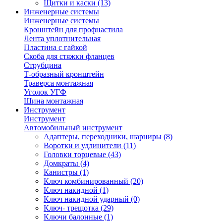
Щитки и каски
(13)
Инженерные системы
Инженерные системы
Кронштейн для профнастила
Лента уплотнительная
Пластина с гайкой
Скоба для стяжки фланцев
Струбцина
Т-образный кронштейн
Траверса монтажная
Уголок УГФ
Шина монтажная
Инструмент
Инструмент
Автомобильный инструмент
Адаптеры, переходники, шарниры
(8)
Воротки и удлинители
(11)
Головки торцевые
(43)
Домкраты
(4)
Канистры
(1)
Ключ комбинированный
(20)
Ключ накидной
(1)
Ключ накидной ударный
(0)
Ключ- трещотка
(29)
Ключи балонные
(1)