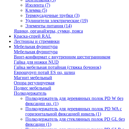
Изолента
(7)
Клемма
(5)
Термоусадочные трубки
(3)
Удлинители электрические
(19)
Элементы питания
(14)
Ящики, органайзеры, сумки, пояса
Краска-спрей RAL
Лестницы и стремянки
Мебельная фурнитура
Мебельная фурнитура
Винт-конфирмат с внутренним шестигранником
Гайка для ножки NUD
Гайка мебельная потайная (стяжка бочонок)
Еврошуруп потай ES оц. шлиц
Магнит мебельный
Опора регулируемая
Подвес мебельный
Полкодержатель
Полкодержатель для деревянных полок PD W без
фиксации оц.
(1)
Полкодержатель для деревянных полок PD WA с
горизонтальной фиксацией никель
(1)
Полкодержатель для стеклянных полок PD GL без
фиксации
(1)