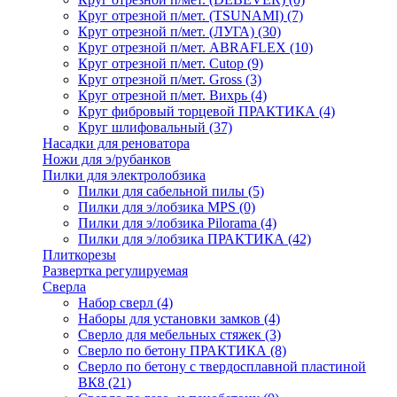
Круг отрезной п/мет. (TSUNAMI)
(7)
Круг отрезной п/мет. (ЛУГА)
(30)
Круг отрезной п/мет. ABRAFLEX
(10)
Круг отрезной п/мет. Cutop
(9)
Круг отрезной п/мет. Gross
(3)
Круг отрезной п/мет. Вихрь
(4)
Круг фибровый торцевой ПРАКТИКА
(4)
Круг шлифовальный
(37)
Насадки для реноватора
Ножи для э/рубанков
Пилки для электролобзика
Пилки для сабельной пилы
(5)
Пилки для э/лобзика MPS
(0)
Пилки для э/лобзика Pilorama
(4)
Пилки для э/лобзика ПРАКТИКА
(42)
Плиткорезы
Развертка регулируемая
Сверла
Набор сверл
(4)
Наборы для установки замков
(4)
Сверло для мебельных стяжек
(3)
Сверло по бетону ПРАКТИКА
(8)
Сверло по бетону с твердосплавной пластиной
ВК8
(21)