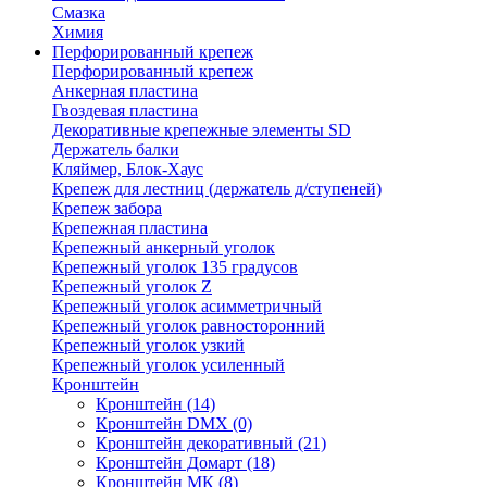
Смазка
Химия
Перфорированный крепеж
Перфорированный крепеж
Анкерная пластина
Гвоздевая пластина
Декоративные крепежные элементы SD
Держатель балки
Кляймер, Блок-Хаус
Крепеж для лестниц (держатель д/ступеней)
Крепеж забора
Крепежная пластина
Крепежный анкерный уголок
Крепежный уголок 135 градусов
Крепежный уголок Z
Крепежный уголок асимметричный
Крепежный уголок равносторонний
Крепежный уголок узкий
Крепежный уголок усиленный
Кронштейн
Кронштейн
(14)
Кронштейн DMX
(0)
Кронштейн декоративный
(21)
Кронштейн Домарт
(18)
Кронштейн МК
(8)