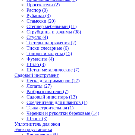
Просекатели
(2)
Распор
(0)
Рубанки
(3)
Стамески
(20)
Степлер мебельный
(11)
Струбцины и зажимы
(38)
Стусло
(4)
Тестеры напряжения
(2)
Тиски слесарные
(6)
Топоры и колуны
(15)
Фумлента
(4)
Шило
(3)
Щетки металлические
(7)
Садовый инструмент
Леска для триммеров
(27)
Лопаты
(27)
Разбрызгиватели
(7)
Садовый инвентарь
(13)
Соеденители для шлангов
(1)
Тачка строительная
(1)
Черенки и рукоятки березовые
(14)
Шланг
(3)
Уплотнитель для окон
Электроустановка
Вентиляция
(5)