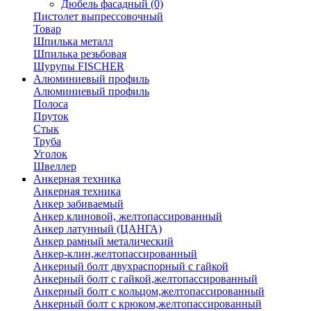
Дюбель фасадный
(0)
Пистолет выпрессовочный
Товар
Шпилька металл
Шпилька резьбовая
Шурупы FISCHER
Алюминиевый профиль
Алюминиевый профиль
Полоса
Пруток
Стык
Труба
Уголок
Швеллер
Анкерная техника
Анкерная техника
Анкер забиваемый
Анкер клиновой, желтопассированный
Анкер латунный (ЦАНГА)
Анкер рамный металический
Анкер-клин,желтопассированный
Анкерный болт двухраспорный с гайкой
Анкерный болт с гайкой,желтопассированный
Анкерный болт с кольцом,желтопассированный
Анкерный болт с крюком,желтопассированный