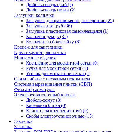
Дюбель-гвоздь гриб
(2)
Дюбель-гвоздь потай
(2)
Заглушки, колпачки
Заглушка декоративная под отверствие
(25)
Заглушка для труб
(36)
Заглушка пластиковая самоклеящаяся
(1)
Колпачки декор.
(31)
Колпачок на болт/гайку
(6)
Крепёж для сантехники
Крестик,клин для плитки
Монтажные изделия
Крепление для москитной сетки
(0)
Ручка для москитной сетки
(1)
Уголок для москитной сетки
(1)
Связи гибкие с песчаным покрытием
Система выравнивания плитки (СВП)
Фиксатор арматуры
Электроустановочный крепёж
Дюбель-хомут
(3)
Кабельная бирка
(0)
Клипса для крепления труб
(9)
Скобы электроустановочные
(15)
Заклепка
Заклепка
Заклепка DIN 7337 вытяжная комбинированная