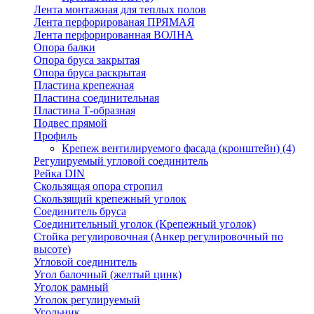
Лента монтажная для теплых полов
Лента перфорированая ПРЯМАЯ
Лента перфорированная ВОЛНА
Опора балки
Опора бруса закрытая
Опора бруса раскрытая
Пластина крепежная
Пластина соединительная
Пластина Т-образная
Подвес прямой
Профиль
Крепеж вентилируемого фасада (кронштейн)
(4)
Регулируемый угловой соединитель
Рейка DIN
Скользящая опора стропил
Скользящий крепежный уголок
Соединитель бруса
Соединительный уголок (Крепежный уголок)
Стойка регулировочная (Анкер регулировочный по
высоте)
Угловой соединитель
Угол балочный (желтый цинк)
Уголок рамный
Уголок регулируемый
Угольник