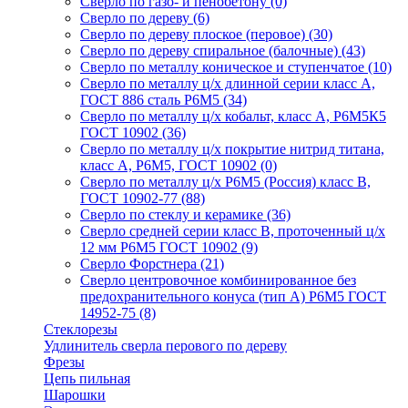
Сверло по газо- и пенобетону
(0)
Сверло по дереву
(6)
Сверло по дереву плоское (перовое)
(30)
Сверло по дереву спиральное (балочные)
(43)
Сверло по металлу коническое и ступенчатое
(10)
Сверло по металлу ц/х длинной серии класс А,
ГОСТ 886 сталь Р6М5
(34)
Сверло по металлу ц/х кобальт, класс А, Р6М5К5
ГОСТ 10902
(36)
Сверло по металлу ц/х покрытие нитрид титана,
класс А, Р6М5, ГОСТ 10902
(0)
Сверло по металлу ц/х Р6М5 (Россия) класс В,
ГОСТ 10902-77
(88)
Сверло по стеклу и керамике
(36)
Сверло средней серии класс В, проточенный ц/х
12 мм Р6М5 ГОСТ 10902
(9)
Сверло Форстнера
(21)
Сверло центровочное комбинированное без
предохранительного конуса (тип А) Р6М5 ГОСТ
14952-75
(8)
Стеклорезы
Удлинитель сверла перового по дереву
Фрезы
Цепь пильная
Шарошки