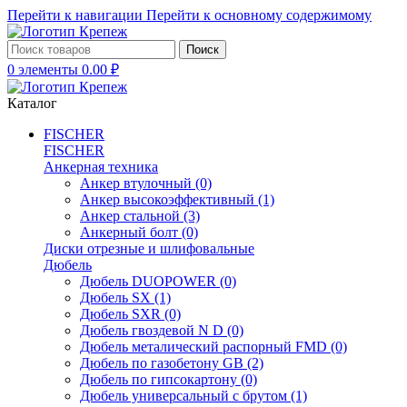
Перейти к навигации
Перейти к основному содержимому
Поиск
0
элементы
0.00
₽
Каталог
FISCHER
FISCHER
Анкерная техника
Анкер втулочный
(0)
Анкер высокоэффективный
(1)
Анкер стальной
(3)
Анкерный болт
(0)
Диски отрезные и шлифовальные
Дюбель
Дюбель DUOPOWER
(0)
Дюбель SX
(1)
Дюбель SXR
(0)
Дюбель гвоздевой N D
(0)
Дюбель металический распорный FMD
(0)
Дюбель по газобетону GB
(2)
Дюбель по гипсокартону
(0)
Дюбель универсальный с брутом
(1)