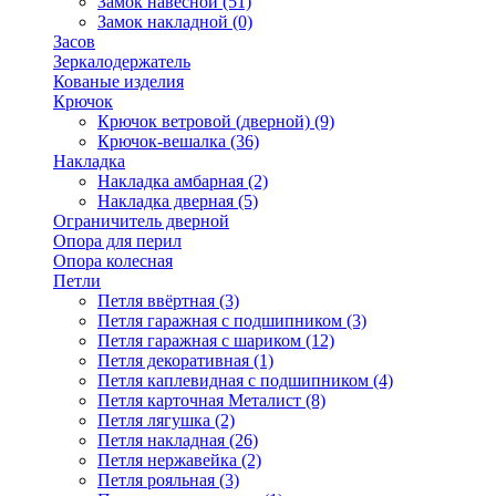
Замок навесной
(51)
Замок накладной
(0)
Засов
Зеркалодержатель
Кованые изделия
Крючок
Крючок ветровой (дверной)
(9)
Крючок-вешалка
(36)
Накладка
Накладка амбарная
(2)
Накладка дверная
(5)
Ограничитель дверной
Опора для перил
Опора колесная
Петли
Петля ввёртная
(3)
Петля гаражная с подшипником
(3)
Петля гаражная с шариком
(12)
Петля декоративная
(1)
Петля каплевидная с подшипником
(4)
Петля карточная Металист
(8)
Петля лягушка
(2)
Петля накладная
(26)
Петля нержавейка
(2)
Петля рояльная
(3)