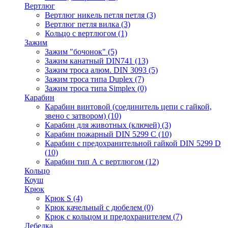
Вертлюг
Вертлюг никель петля петля
(3)
Вертлюг петля вилка
(3)
Кольцо с вертлюгом
(1)
Зажим
Зажим "бочонок"
(5)
Зажим канатный DIN741
(13)
Зажим троса алюм. DIN 3093
(5)
Зажим троса типа Duplex
(7)
Зажим троса типа Simplex
(0)
Карабин
Карабин винтовой (соединитель цепи с гайкой,
звено с затвором)
(10)
Карабин для животных (ключей)
(3)
Карабин пожарный DIN 5299 C
(10)
Карабин с предохранительной гайкой DIN 5299 D
(10)
Карабин тип А с вертлюгом
(12)
Кольцо
Коуш
Крюк
Крюк S
(4)
Крюк качельный с дюбелем
(0)
Крюк с кольцом и предохранителем
(7)
Лебедка