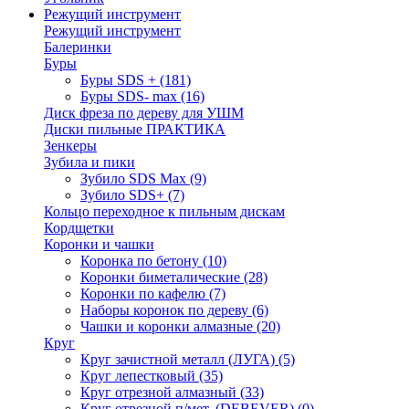
Режущий инструмент
Режущий инструмент
Балеринки
Буры
Буры SDS +
(181)
Буры SDS- max
(16)
Диск фреза по дереву для УШМ
Диски пильные ПРАКТИКА
Зенкеры
Зубила и пики
Зубило SDS Max
(9)
Зубило SDS+
(7)
Кольцо переходное к пильным дискам
Кордщетки
Коронки и чашки
Коронка по бетону
(10)
Коронки биметалические
(28)
Коронки по кафелю
(7)
Наборы коронок по дереву
(6)
Чашки и коронки алмазные
(20)
Круг
Круг зачистной металл (ЛУГА)
(5)
Круг лепестковый
(35)
Круг отрезной алмазный
(33)
Круг отрезной п/мет. (DEBEVER)
(0)