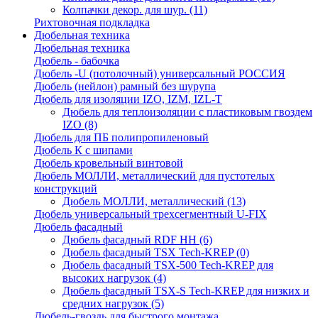
Колпачки декор. для шур.
(11)
Рихтовочная подкладка
Дюбельная техника
Дюбельная техника
Дюбель - бабочка
Дюбель -U (потолочный) универсальный РОССИЯ
Дюбель (нейлон) рамный без шурупа
Дюбель для изоляции IZO, IZM, IZL-T
Дюбель для теплоизоляции с пластиковым гвоздем
IZO
(8)
Дюбель для ПБ полипропиленовый
Дюбель К с шипами
Дюбель кровельный винтовой
Дюбель МОЛЛИ, металлический для пустотелых
конструкций
Дюбель МОЛЛИ, металлический
(13)
Дюбель универсальный трехсегментный U-FIX
Дюбель фасадный
Дюбель фасадный RDF НН
(6)
Дюбель фасадный TSX Tech-KREP
(0)
Дюбель фасадный TSX-500 Tech-KREP для
высоких нагрузок
(4)
Дюбель фасадный TSX-S Tech-KREP для низких и
средних нагрузок
(5)
Дюбель-гвоздь для быстрого монтажа