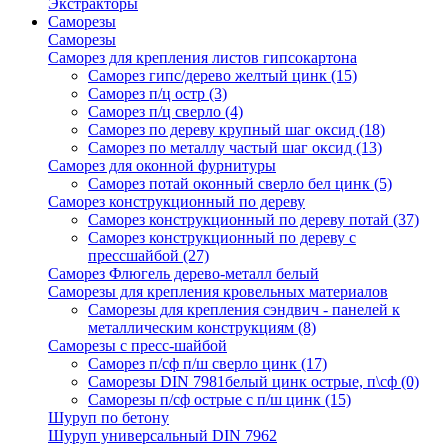
Экстракторы
Саморезы
Саморезы
Саморез для крепления листов гипсокартона
Саморез гипс/дерево желтый цинк
(15)
Саморез п/ц остр
(3)
Саморез п/ц сверло
(4)
Саморез по дереву крупный шаг оксид
(18)
Саморез по металлу частый шаг оксид
(13)
Саморез для оконной фурнитуры
Саморез потай оконный сверло бел цинк
(5)
Саморез конструкционный по дереву
Саморез конструкционный по дереву потай
(37)
Саморез конструкционный по дереву с
прессшайбой
(27)
Саморез Флюгель дерево-металл белый
Саморезы для крепления кровельных материалов
Саморезы для крепления сэндвич - панелей к
металлическим конструкциям
(8)
Саморезы с пресс-шайбой
Саморез п/сф п/ш сверло цинк
(17)
Саморезы DIN 7981белый цинк острые, п\сф
(0)
Саморезы п/сф острые с п/ш цинк
(15)
Шуруп по бетону
Шуруп универсальный DIN 7962