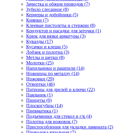
Зачистка и обжим проводов
(7)
Зубило слесарное
(8)
Кернеры и добойники
(5)
Киянки
(7)
Клеевые пистолеты и стержни
(8)
Кондуктор и насадки для заточки
(1)
Крюк для вязки арматуры
(3)
Кувалды
(17)
Кусачки и клещи
(5)
Лобзик и полотна
(3)
Метлы и щетки
(8)
Молотки
(25)
Напильники и рашпили
(14)
Ножницы по металлу
(14)
Ножовки
(29)
Отвертки
(46)
Патроны для дрелей и ключи
(22)
Паяльник
(1)
Пинцеты
(0)
Плоскогубцы
(14)
Пневматика
(1)
Подъемники для стекол и г/к
(4)
Полотна для ножовок
(7)
Приспособления для укладки ламината
(2)
Проволока вязальная
(7)