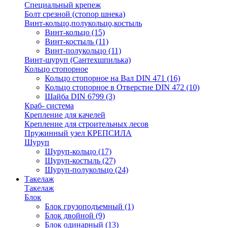
Специальный крепеж
Болт срезной (стопор шнека)
Винт-кольцо,полукольцо,костыль
Винт-кольцо
(15)
Винт-костыль
(11)
Винт-полукольцо
(11)
Винт-шуруп (Сантехшпилька)
Кольцо стопорное
Кольцо cтопорное на Вал DIN 471
(16)
Кольцо стопорное в Отверстие DIN 472
(10)
Шайба DIN 6799
(3)
Краб- система
Крепление для качелей
Крепление для строительных лесов
Пружинный узел КРЕПСИЛА
Шуруп
Шуруп-кольцо
(17)
Шуруп-костыль
(27)
Шуруп-полукольцо
(24)
Такелаж
Такелаж
Блок
Блок грузоподъемный
(1)
Блок двойной
(9)
Блок одинарный
(13)