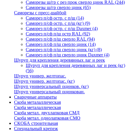
Саморезы ш/гр с рез прок сверло цинк RAL
(244)
Саморезы ш/гр сверло цинк
(65)
Саморезы с пресс-шайбой
Саморез п/сф остр. с п/ш
(14)
Саморез п/сф остр. с п/ш (кг)
(9)
Саморез п/сф остр. с п/ш Daxmer
(4)
Саморез п/сф п/ш остр RAL
(92)
Саморез п/сф п/ш сверло RAL
(94)
Саморез п/сф п/ш сверло цинк
(14)
Саморез п/сф п/ш сверло цинк (кг)
(8)
Саморез п/сф п/ш сверло цинк Daxmer
(4)
Шуруп для крепления деревянных лаг и реек
Шуруп для крепления деревянных лаг и реек (кг)
(56)
Шуруп универ. желтопас.
Шуруп универ. желтопас. (кг)
Шуруп универсальный оцинков. (кг)
Шуруп универсальный оцинкован.
Сварочные аппараты
Скоба металаллическая
Скоба металаллическая
Скоба метал. двухлапковая СМД
Скоба метал. однолапковая СМО
СКОБА строительная
Специальный крепеж