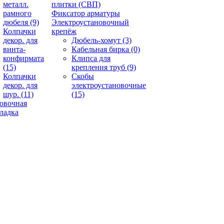
металл.
плитки (СВП)
рамного
Фиксатор арматуры
дюбеля
(9)
Электроустановочный
Колпачки
крепёж
декор. для
Дюбель-хомут
(3)
винта-
Кабельная бирка
(0)
конфирмата
Клипса для
(15)
крепления труб
(9)
Колпачки
Скобы
декор. для
электроустановочные
шур.
(11)
(15)
овочная
ладка