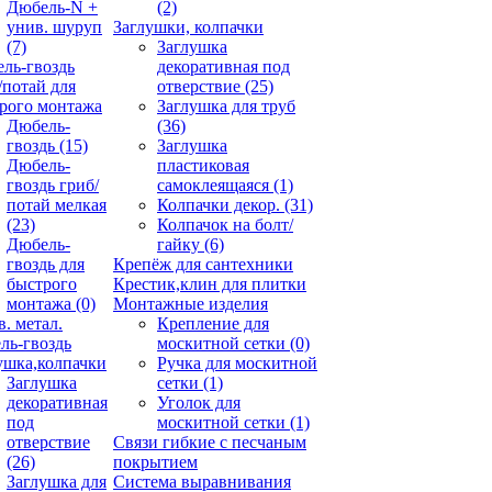
Дюбель-N +
(2)
унив. шуруп
Заглушки, колпачки
(7)
Заглушка
ль-гвоздь
декоративная под
/потай для
отверствие
(25)
рого монтажа
Заглушка для труб
Дюбель-
(36)
гвоздь
(15)
Заглушка
Дюбель-
пластиковая
гвоздь гриб/
самоклеящаяся
(1)
потай мелкая
Колпачки декор.
(31)
(23)
Колпачок на болт/
Дюбель-
гайку
(6)
гвоздь для
Крепёж для сантехники
быстрого
Крестик,клин для плитки
монтажа
(0)
Монтажные изделия
в. метал.
Крепление для
ль-гвоздь
москитной сетки
(0)
ушка,колпачки
Ручка для москитной
Заглушка
сетки
(1)
декоративная
Уголок для
под
москитной сетки
(1)
отверствие
Связи гибкие с песчаным
(26)
покрытием
Заглушка для
Система выравнивания