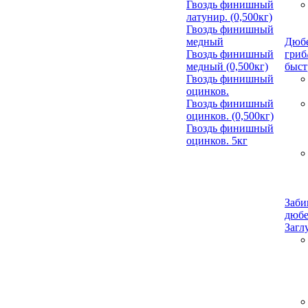
Гвоздь финишный
латунир. (0,500кг)
Гвоздь финишный
медный
Дюбе
Гвоздь финишный
гриб
медный (0,500кг)
быст
Гвоздь финишный
оцинков.
Гвоздь финишный
оцинков. (0,500кг)
Гвоздь финишный
оцинков. 5кг
Заби
дюбе
Загл