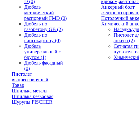
D
(0)
крюком,желтопа
Дюбель
Анкерный болт,
металический
желтопассирова
распорный FMD
(0)
Потолочный анк
Дюбель по
Химический анк
газобетону GB
(2)
Насадка,уд
Дюбель по
Пистолет д
гипсокартону
(0)
анкера
(2)
Дюбель
Сетчатая ги
универсальный с
пустотел. 
брутом
(1)
Химически
Дюбель фасадный
(0)
Пистолет
выпрессовочный
Товар
Шпилька металл
Шпилька резьбовая
Шурупы FISCHER