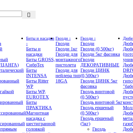
Биты и насадки
Гвозди
Гвозди
Дюбе
а
Гвозди
Гвозди
Дюбе
й
Биты и
Гвозди 1кг
Гвозди (0,500кг)
Дюбе
насадки
Гвозди для
Гвозди 5кг фасовка
(пот
нный
Биты GROSS,
монтажного
Гвозди
унив
 (ЦАНГА)
СибрТех
пистолета
ДЕКОРАТИВНЫЕ
Дюбе
талический
Биты
Гвозди для
Гвозди ЦИНК
DRI
INTENSA
нейлера тип
(0,500кг)
Дюбе
рованный
Биты Ritter
18GA
Гвозди ЦИНК 5кг
гипс
WP
фасовка
"баб
 гайкой
Биты WP,
Гвоздь винтовой
Дюбе
EUROTEX
(0,500кг)
пуст
сированный
Биты
Гвоздь винтовой 5кг
конс
ПРАКТИКА
Гвоздь ершеный
Мол
ссированный
Магнитная
(0,500кг)
Дюб
насадка с
Гвоздь ершеный
мета
ссированный
шестигранной
(5кг)
газо
 прямым
головкой
Гвоздь
Дюб