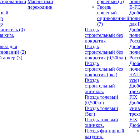
ссированный
Магнитный
ершеный
(5)
пол
переходник
Гвоздь
В-FI
нный
ершеный
Дюб
ер
оцинкованный
пол
ер
(7)
для 
линитель
(0)
Гвоздь
Дюб
ля хим.
строительный без
пол
покрытия
Росс
льза для
Гвоздь
Дюб
оснований
(2)
строительный без
пол
й анкер
(3)
покрытия (0,500кг)
Росс
Гвоздь
Дюб
строительный без
пол
покрытия (5кг)
ЧАП
Гвоздь
усы)
строительный
Дюбе
оцинков.
трех
Гвоздь толевый
FIX
(0,500кг)
Дюб
Гвоздь толевый
унив
(5кг)
трех
Гвоздь толевый
FIX
оцинков.
Дюб
Гвоздь финишный
латунир.