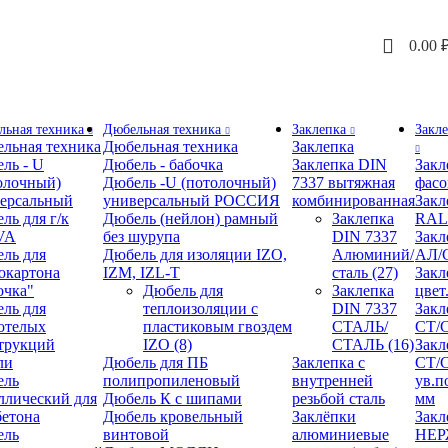
0.00
льная техника
Дюбельная техника
Заклепка
Закл
льная техника
Дюбельная техника
Заклепка
ль - U
Дюбель - бабочка
Заклепка DIN
Закл
олочный)
Дюбель -U (потолочный)
7337 вытяжная
фасо
ерсальный
универсальный РОССИЯ
комбинированная
Закл
ль для г/к
Дюбель (нейлон) рамный
Заклепка
RAL
VA
без шурупа
DIN 7337
Закл
ль для
Дюбель для изоляции IZO,
Алюминий/
АЛ/
окартона
IZM, IZL-T
сталь
(27)
Закл
очка"
Дюбель для
Заклепка
цвет
ль для
теплоизоляции с
DIN 7337
Закл
отелых
пластиковым гвоздем
СТАЛЬ/
СТ/
трукций
IZO
(8)
СТАЛЬ
(16)
Закл
ли
Дюбель для ПБ
Заклепка с
СТ/С
ель
полипропиленовый
внутренней
ув.п
ллический для
Дюбель К с шипами
резьбой сталь
мм
бетона
Дюбель кровельный
Заклёпки
Закл
ель
винтовой
алюминиевые
НЕ