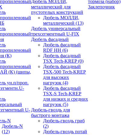
ипропиленовый
Дюбель МОЛЛИ,
тормоза (набор)
X
металлический для
Заклепочник
ель
пустотелых конструкций
ипропиленовый
Дюбель МОЛЛИ,
ПБ
металлический
(13)
ель
Дюбель универсальный
ипропиленовый
трехсегментный U-FIX
ия
Дюбель фасадный
ель
Дюбель фасадный
ипропиленовый
RDF НН
(6)
ия (К)
Дюбель фасадный
ель
TSX Tech-KREP
(0)
ипропиленовый
Дюбель фасадный
АЙ (К) (шипы,
TSX-500 Tech-KREP
для высоких
ль ун.п/проп.
нагрузок
(4)
сегментн.U-
Дюбель фасадный
TSX-S Tech-KREP
ель
для низких и средних
ерсальный
нагрузок
(5)
сегментный U-
Дюбель-гвоздь для
быстрого монтажа
ель-N
Дюбель-гвоздь гриб
Дюбель-N
(2)
(12)
Дюбель-гвоздь потай