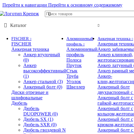
Перейти к навигации
Перейти к основному содержимому
Каталог
FISCHER
Алюминиевый
Анкерная техника
FISCHER
Анкерная техник
профиль
Анкерная техника
Алюминиевый
Анкер забиваемы
Анкер втулочный
профиль
Анкер клиновой,
(0)
Полоса
желтопассирова
Анкер
Пруток
Анкер латунный
высокоэффективный
Стык
Анкер рамный ме
(1)
Труба
Анкер-
Анкер стальной
(3)
Уголок
клин,желтопасси
Анкерный болт
(0)
Швеллер
Анкерный болт
Диски отрезные и
двухраспорный с
шлифовальные
Анкерный болт с
Дюбель
гайкой,желтопас
Дюбель
Анкерный болт с
DUOPOWER
(0)
кольцом,желтопа
Дюбель SX
(1)
Анкерный болт с
Дюбель SXR
(0)
крюком,желтопа
Дюбель гвоздевой N
Анкерный болт с