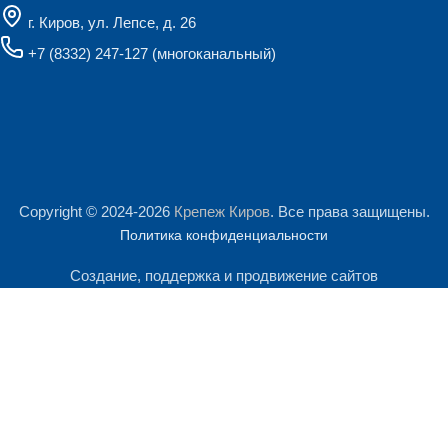
г. Киров, ул. Лепсе, д. 26
+7 (8332) 247-127
(многоканальный)
Copyright © 2024-2026
Крепеж Киров
. Все права защищены.
Политика конфиденциальности
Создание, поддержка и продвижение сайтов
Мы используем файлы cookie и сервис Яндекс.Метрика для
анализа посещаемости сайта. Продолжая им пользоваться, Вы
Поиск
соглашаетесь на обработку персональных данных.
Начните печатать, чтобы увидеть продукты, которые вы ищете.
Подробнее
Принять
Главная