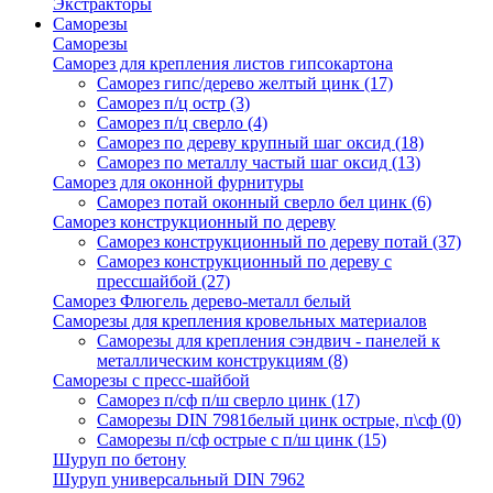
Экстракторы
Саморезы
Саморезы
Саморез для крепления листов гипсокартона
Саморез гипс/дерево желтый цинк
(17)
Саморез п/ц остр
(3)
Саморез п/ц сверло
(4)
Саморез по дереву крупный шаг оксид
(18)
Саморез по металлу частый шаг оксид
(13)
Саморез для оконной фурнитуры
Саморез потай оконный сверло бел цинк
(6)
Саморез конструкционный по дереву
Саморез конструкционный по дереву потай
(37)
Саморез конструкционный по дереву с
прессшайбой
(27)
Саморез Флюгель дерево-металл белый
Саморезы для крепления кровельных материалов
Саморезы для крепления сэндвич - панелей к
металлическим конструкциям
(8)
Саморезы с пресс-шайбой
Саморез п/сф п/ш сверло цинк
(17)
Саморезы DIN 7981белый цинк острые, п\сф
(0)
Саморезы п/сф острые с п/ш цинк
(15)
Шуруп по бетону
Шуруп универсальный DIN 7962