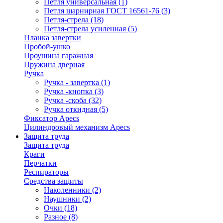
Петля универсальная
(1)
Петля шарнирная ГОСТ 16561-76
(3)
Петля-стрела
(18)
Петля-стрела усиленная
(5)
Планка завертки
Пробой-ушко
Проушина гаражная
Пружина дверная
Ручка
Ручка - завертка
(1)
Ручка -кнопка
(3)
Ручка -скоба
(32)
Ручка откидная
(5)
Фиксатор Apecs
Цилиндровый механизм Apecs
Защита труда
Защита труда
Краги
Перчатки
Респираторы
Средства защиты
Наколенники
(2)
Наушники
(2)
Очки
(18)
Разное
(8)