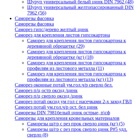
Шуруп универсальный белый цинк DIN 7962
(48)
Шуруп универсальный желтопассированный DIN
7962
(56)
Саморезы фасовка
Саморезы фасовка
Саморез гипс/дерево желтый цинк
Саморез для крепления листов гипсокартона
Саморез для крепления листов гипсокартона к
деревянной обрешетке
(29)
Саморез для крепления листов гипсокартона к
деревянной обрешетке (кг)
(18)
Саморез для крепления листов гипсокартона к
профилям из листового металла
(11)
Саморез для крепления листов гипсокартона к
профилям из листового металла (кг)
(13)
Саморез оконные потай ум.гол.ч/р сверло бел.
Саморез п/ц остр оксид /цинк
Саморез п/ц сверло оксид /цинк
Саморез потай оксид ум гол с насечками 2-х заход ГВЛ
Саморез потай ум.гол.ч/р ост. бел цинк
Саморезы DIN 7981белый цинк острые, п\сф
Саморезы для крепления кровельных материалов
Саморезы ш/гр с рез прок сверло цинк (кг)
(5)
Саморезы ш/гр с рез прок сверло цинк P#5 удл.
сверло
(8)