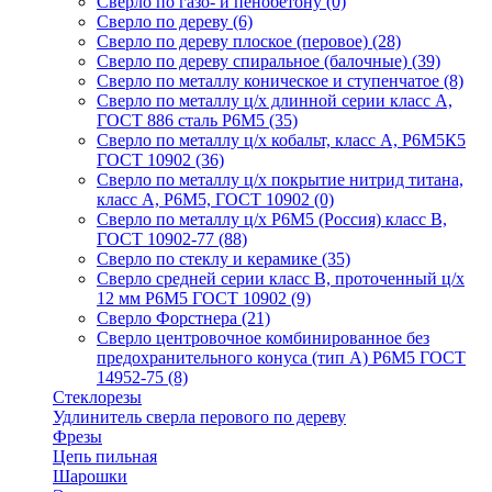
Сверло по газо- и пенобетону
(0)
Сверло по дереву
(6)
Сверло по дереву плоское (перовое)
(28)
Сверло по дереву спиральное (балочные)
(39)
Сверло по металлу коническое и ступенчатое
(8)
Сверло по металлу ц/х длинной серии класс А,
ГОСТ 886 сталь Р6М5
(35)
Сверло по металлу ц/х кобальт, класс А, Р6М5К5
ГОСТ 10902
(36)
Сверло по металлу ц/х покрытие нитрид титана,
класс А, Р6М5, ГОСТ 10902
(0)
Сверло по металлу ц/х Р6М5 (Россия) класс В,
ГОСТ 10902-77
(88)
Сверло по стеклу и керамике
(35)
Сверло средней серии класс В, проточенный ц/х
12 мм Р6М5 ГОСТ 10902
(9)
Сверло Форстнера
(21)
Сверло центровочное комбинированное без
предохранительного конуса (тип А) Р6М5 ГОСТ
14952-75
(8)
Стеклорезы
Удлинитель сверла перового по дереву
Фрезы
Цепь пильная
Шарошки