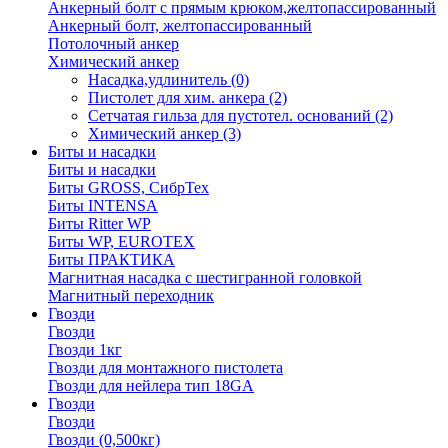
Анкерный болт с прямым крюком,желтопассированный
Анкерный болт, желтопассированный
Потолочный анкер
Химический анкер
Насадка,удлинитель
(0)
Пистолет для хим. анкера
(2)
Сетчатая гильза для пустотел. оснований
(2)
Химический анкер
(3)
Биты и насадки
Биты и насадки
Биты GROSS, СибрТех
Биты INTENSA
Биты Ritter WP
Биты WP, EUROTEX
Биты ПРАКТИКА
Магнитная насадка с шестигранной головкой
Магнитный переходник
Гвозди
Гвозди
Гвозди 1кг
Гвозди для монтажного пистолета
Гвозди для нейлера тип 18GA
Гвозди
Гвозди
Гвозди (0,500кг)