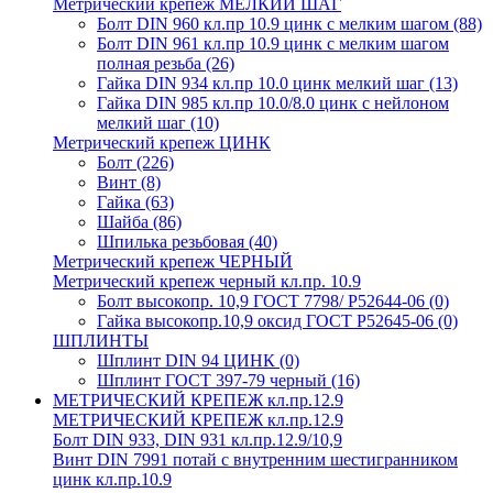
Метрический крепеж МЕЛКИЙ ШАГ
Болт DIN 960 кл.пр 10.9 цинк с мелким шагом
(88)
Болт DIN 961 кл.пр 10.9 цинк с мелким шагом
полная резьба
(26)
Гайка DIN 934 кл.пр 10.0 цинк мелкий шаг
(13)
Гайка DIN 985 кл.пр 10.0/8.0 цинк с нейлоном
мелкий шаг
(10)
Метрический крепеж ЦИНК
Болт
(226)
Винт
(8)
Гайка
(63)
Шайба
(86)
Шпилька резьбовая
(40)
Метрический крепеж ЧЕРНЫЙ
Метрический крепеж черный кл.пр. 10.9
Болт высокопр. 10,9 ГОСТ 7798/ Р52644-06
(0)
Гайка высокопр.10,9 оксид ГОСТ Р52645-06
(0)
ШПЛИНТЫ
Шплинт DIN 94 ЦИНК
(0)
Шплинт ГОСТ 397-79 черный
(16)
МЕТРИЧЕСКИЙ КРЕПЕЖ кл.пр.12.9
МЕТРИЧЕСКИЙ КРЕПЕЖ кл.пр.12.9
Болт DIN 933, DIN 931 кл.пр.12.9/10,9
Винт DIN 7991 потай с внутренним шестигранником
цинк кл.пр.10.9