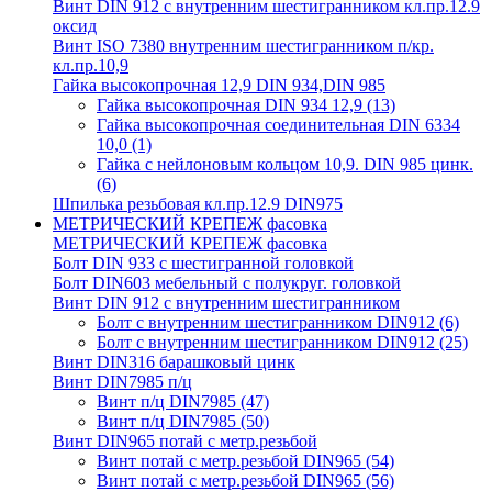
Винт DIN 912 с внутренним шестигранником кл.пр.12.9
оксид
Винт ISO 7380 внутренним шестигранником п/кр.
кл.пр.10,9
Гайка высокопрочная 12,9 DIN 934,DIN 985
Гайка высокопрочная DIN 934 12,9
(13)
Гайка высокопрочная соединительная DIN 6334
10,0
(1)
Гайка с нейлоновым кольцом 10,9. DIN 985 цинк.
(6)
Шпилька резьбовая кл.пр.12.9 DIN975
МЕТРИЧЕСКИЙ КРЕПЕЖ фасовка
МЕТРИЧЕСКИЙ КРЕПЕЖ фасовка
Болт DIN 933 с шестигранной головкой
Болт DIN603 мебельный с полукруг. головкой
Винт DIN 912 с внутренним шестигранником
Болт с внутренним шестигранником DIN912
(6)
Болт с внутренним шестигранником DIN912
(25)
Винт DIN316 барашковый цинк
Винт DIN7985 п/ц
Винт п/ц DIN7985
(47)
Винт п/ц DIN7985
(50)
Винт DIN965 потай с метр.резьбой
Винт потай с метр.резьбой DIN965
(54)
Винт потай с метр.резьбой DIN965
(56)