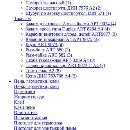
Саморез террасный
(1)
Саморез шестигр/гл. ДИН 7976 А2
(2)
Шуруп по дереву шестигр/гол. DIN 571
(1)
Такелаж
Зажим для троса с 2-мя гайками АРТ 9074
(4)
Зажим троса типа Duplex ART 8284 А4
(4)
Карабин винтовой д/соед. цепей ART9077
(3)
Карабин пожарный А4 АРТ 9075
(3)
Коуш ART 9073
(4)
Рым-болт АRТ 580
(2)
Рым-гайка АRТ 582
(3)
Скоба такелажная АРТ 8259 А4
(3)
Талреп крюк-кольцо ART 9072 С A4
(2)
Трос нерж. А2
(8)
Цепь ДИН 763/766 А4
(2)
Пена, герметики, клей
Пена, герметики, клей
Герметики
Жидкие гвозди
Клей
Клей-пена
Очиститель
Пена монтажная
Пистолет для герметика
Пистолет для монтажной пены