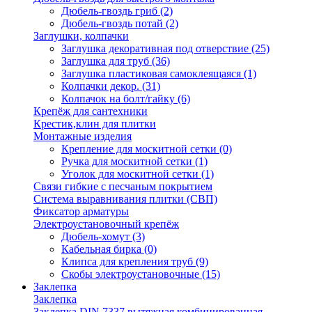
Дюбель-гвоздь гриб
(2)
Дюбель-гвоздь потай
(2)
Заглушки, колпачки
Заглушка декоративная под отверствие
(25)
Заглушка для труб
(36)
Заглушка пластиковая самоклеящаяся
(1)
Колпачки декор.
(31)
Колпачок на болт/гайку
(6)
Крепёж для сантехники
Крестик,клин для плитки
Монтажные изделия
Крепление для москитной сетки
(0)
Ручка для москитной сетки
(1)
Уголок для москитной сетки
(1)
Связи гибкие с песчаным покрытием
Система выравнивания плитки (СВП)
Фиксатор арматуры
Электроустановочный крепёж
Дюбель-хомут
(3)
Кабельная бирка
(0)
Клипса для крепления труб
(9)
Скобы электроустановочные
(15)
Заклепка
Заклепка
Заклепка DIN 7337 вытяжная комбинированная