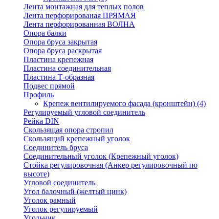
Лента монтажная для теплых полов
Лента перфорированая ПРЯМАЯ
Лента перфорированная ВОЛНА
Опора балки
Опора бруса закрытая
Опора бруса раскрытая
Пластина крепежная
Пластина соединительная
Пластина Т-образная
Подвес прямой
Профиль
Крепеж вентилируемого фасада (кронштейн)
(4)
Регулируемый угловой соединитель
Рейка DIN
Скользящая опора стропил
Скользящий крепежный уголок
Соединитель бруса
Соединительный уголок (Крепежный уголок)
Стойка регулировочная (Анкер регулировочный по
высоте)
Угловой соединитель
Угол балочный (желтый цинк)
Уголок рамный
Уголок регулируемый
Угольник