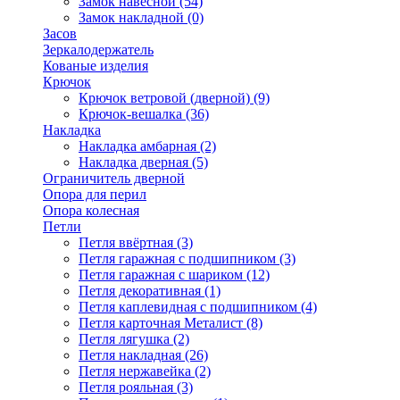
Замок навесной
(54)
Замок накладной
(0)
Засов
Зеркалодержатель
Кованые изделия
Крючок
Крючок ветровой (дверной)
(9)
Крючок-вешалка
(36)
Накладка
Накладка амбарная
(2)
Накладка дверная
(5)
Ограничитель дверной
Опора для перил
Опора колесная
Петли
Петля ввёртная
(3)
Петля гаражная с подшипником
(3)
Петля гаражная с шариком
(12)
Петля декоративная
(1)
Петля каплевидная с подшипником
(4)
Петля карточная Металист
(8)
Петля лягушка
(2)
Петля накладная
(26)
Петля нержавейка
(2)
Петля рояльная
(3)