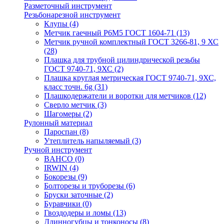
Разметочный инструмент
Резьбонарезной инструмент
Клупы
(4)
Метчик гаечный Р6М5 ГОСТ 1604-71
(13)
Метчик ручной комплектный ГОСТ 3266-81, 9 ХС
(28)
Плашка для трубной цилиндрической резьбы
ГОСТ 9740-71, 9ХС
(2)
Плашка круглая метрическая ГОСТ 9740-71, 9ХС,
класс точн. 6g
(31)
Плашкодержатели и воротки для метчиков
(12)
Сверло метчик
(3)
Шагомеры
(2)
Рулонный материал
Пароспан
(8)
Утеплитель напыляемый
(3)
Ручной инструмент
BAHCO
(0)
IRWIN
(4)
Бокорезы
(9)
Болторезы и труборезы
(6)
Бруски заточные
(2)
Буравчики
(0)
Гвоздодеры и ломы
(13)
Длинногубцы и тонконосы
(8)