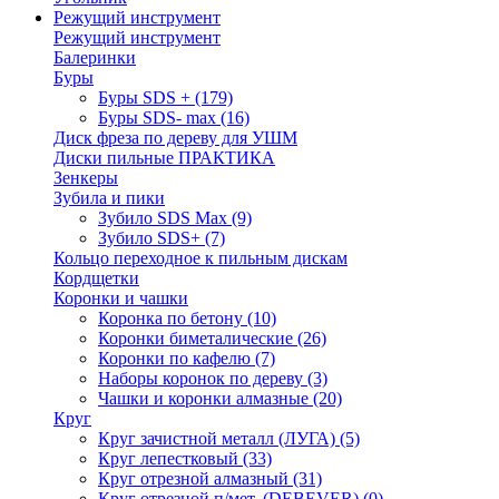
Режущий инструмент
Режущий инструмент
Балеринки
Буры
Буры SDS +
(179)
Буры SDS- max
(16)
Диск фреза по дереву для УШМ
Диски пильные ПРАКТИКА
Зенкеры
Зубила и пики
Зубило SDS Max
(9)
Зубило SDS+
(7)
Кольцо переходное к пильным дискам
Кордщетки
Коронки и чашки
Коронка по бетону
(10)
Коронки биметалические
(26)
Коронки по кафелю
(7)
Наборы коронок по дереву
(3)
Чашки и коронки алмазные
(20)
Круг
Круг зачистной металл (ЛУГА)
(5)
Круг лепестковый
(33)
Круг отрезной алмазный
(31)
Круг отрезной п/мет. (DEBEVER)
(0)