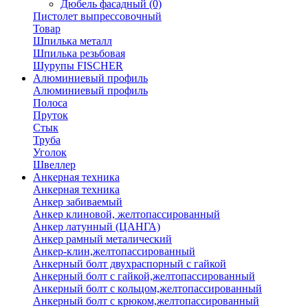
Дюбель фасадный
(0)
Пистолет выпрессовочный
Товар
Шпилька металл
Шпилька резьбовая
Шурупы FISCHER
Алюминиевый профиль
Алюминиевый профиль
Полоса
Пруток
Стык
Труба
Уголок
Швеллер
Анкерная техника
Анкерная техника
Анкер забиваемый
Анкер клиновой, желтопассированный
Анкер латунный (ЦАНГА)
Анкер рамный металический
Анкер-клин,желтопассированный
Анкерный болт двухраспорный с гайкой
Анкерный болт с гайкой,желтопассированный
Анкерный болт с кольцом,желтопассированный
Анкерный болт с крюком,желтопассированный