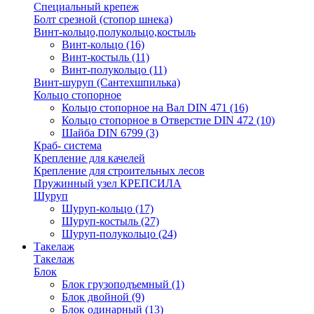
Специальный крепеж
Болт срезной (стопор шнека)
Винт-кольцо,полукольцо,костыль
Винт-кольцо
(16)
Винт-костыль
(11)
Винт-полукольцо
(11)
Винт-шуруп (Сантехшпилька)
Кольцо стопорное
Кольцо cтопорное на Вал DIN 471
(16)
Кольцо стопорное в Отверстие DIN 472
(10)
Шайба DIN 6799
(3)
Краб- система
Крепление для качелей
Крепление для строительных лесов
Пружинный узел КРЕПСИЛА
Шуруп
Шуруп-кольцо
(17)
Шуруп-костыль
(27)
Шуруп-полукольцо
(24)
Такелаж
Такелаж
Блок
Блок грузоподъемный
(1)
Блок двойной
(9)
Блок одинарный
(13)