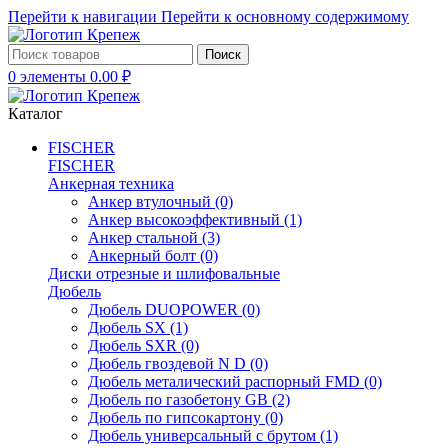
Перейти к навигации
Перейти к основному содержимому
Поиск
0
элементы
0.00
₽
Каталог
FISCHER
FISCHER
Анкерная техника
Анкер втулочный
(0)
Анкер высокоэффективный
(1)
Анкер стальной
(3)
Анкерный болт
(0)
Диски отрезные и шлифовальные
Дюбель
Дюбель DUOPOWER
(0)
Дюбель SX
(1)
Дюбель SXR
(0)
Дюбель гвоздевой N D
(0)
Дюбель металический распорный FMD
(0)
Дюбель по газобетону GB
(2)
Дюбель по гипсокартону
(0)
Дюбель универсальный с брутом
(1)