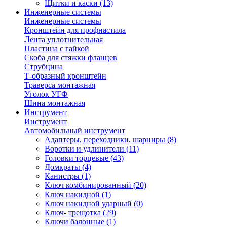
Щитки и каски
(13)
Инженерные системы
Инженерные системы
Кронштейн для профнастила
Лента уплотнительная
Пластина с гайкой
Скоба для стяжки фланцев
Струбцина
Т-образный кронштейн
Траверса монтажная
Уголок УГФ
Шина монтажная
Инструмент
Инструмент
Автомобильный инструмент
Адаптеры, переходники, шарниры
(8)
Воротки и удлинители
(11)
Головки торцевые
(43)
Домкраты
(4)
Канистры
(1)
Ключ комбинированный
(20)
Ключ накидной
(1)
Ключ накидной ударный
(0)
Ключ- трещотка
(29)
Ключи балонные
(1)