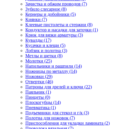
Зачистка и обжим проводов
(7)
Зубило слесарное
(8)
Кернеры и добойники
(5)
Киянки
(7)
Клеевые пистолеты и стержни
(8)
Кондуктор и насадки для заточки
(1)
Крюк для вязки арматуры
(3)
Кувалды
(17)
Кусачки и клещи
(5)
Лобзик и полотна
(3)
Метлы и щетки
(8)
Молотки
(25)
Напильники и рашпили
(14)
Ножницы по металлу
(14)
Ножовки
(29)
Отвертки
(46)
Патроны для дрелей и ключи
(22)
Паяльник
(1)
Пинцеты
(0)
Плоскогубцы
(14)
Пневматика
(1)
Подъемники для стекол и г/к
(3)
Полотна для ножовок
(7)
Приспособления для укладки ламината
(2)
Проволока вязальная
(7)