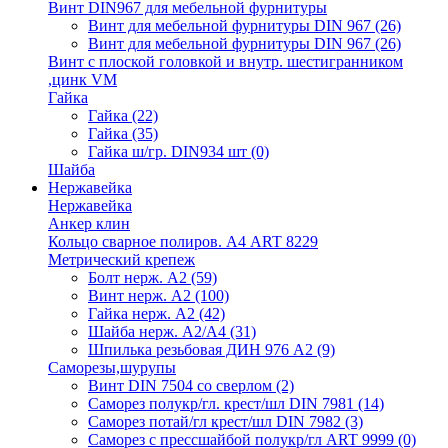
Винт DIN967 для мебельной фурнитуры
Винт для мебельной фурнитуры DIN 967
(26)
Винт для мебельной фурнитуры DIN 967
(26)
Винт с плоской головкой и внутр. шестигранником
,цинк VM
Гайка
Гайка
(22)
Гайка
(35)
Гайка ш/гр. DIN934 шт
(0)
Шайба
Нержавейка
Нержавейка
Анкер клин
Кольцо сварное полиров. А4 ART 8229
Метрический крепеж
Болт нерж. А2
(59)
Винт нерж. А2
(100)
Гайка нерж. А2
(42)
Шайба нерж. А2/А4
(31)
Шпилька резьбовая ДИН 976 А2
(9)
Саморезы,шурупы
Винт DIN 7504 со сверлом
(2)
Саморез полукр/гл. крест/шл DIN 7981
(14)
Саморез потай/гл крест/шл DIN 7982
(3)
Саморез с прессшайбой полукр/гл ART 9999
(0)