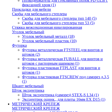
Полкодержатель для стеклянных полок PD GLВ с
фиксацией хром
(1)
Прокладки для мебели
Скобы для мебельного степлера
Скобы для мебельного степлера тип 140
(5)
Скобы для мебельного степлера тип 53
(5)
Стяжка межсекционная никелированная
Уголок мебельный
Уголок мебельный металл
(18)
Уголок мебельный пластик
(10)
Футорка
Футорка металлическая FTSTEELдля винтов и
штоков
(2)
Футорка металлическая FUBALL для винтов и
штоков с распорным шариком
(1)
Футорка пластиковая FTPLAST для винтов и
штоков
(1)
Футорка пластиковая FTSCREW под саморез д.3,5
(1)
Шкант мебельный
Шток эксцентрика
Шток эксцентрика (саморез) STEX-S L34
(1)
Эксцентрик оцинк., для плиты 16мм EX D15
(1)
МЕТРИЧЕСКИЙ КРЕПЕЖ
МЕТРИЧЕСКИЙ КРЕПЕЖ