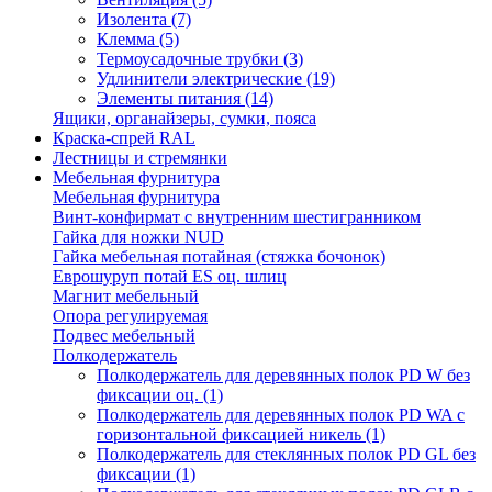
Изолента
(7)
Клемма
(5)
Термоусадочные трубки
(3)
Удлинители электрические
(19)
Элементы питания
(14)
Ящики, органайзеры, сумки, пояса
Краска-спрей RAL
Лестницы и стремянки
Мебельная фурнитура
Мебельная фурнитура
Винт-конфирмат с внутренним шестигранником
Гайка для ножки NUD
Гайка мебельная потайная (стяжка бочонок)
Еврошуруп потай ES оц. шлиц
Магнит мебельный
Опора регулируемая
Подвес мебельный
Полкодержатель
Полкодержатель для деревянных полок PD W без
фиксации оц.
(1)
Полкодержатель для деревянных полок PD WA с
горизонтальной фиксацией никель
(1)
Полкодержатель для стеклянных полок PD GL без
фиксации
(1)