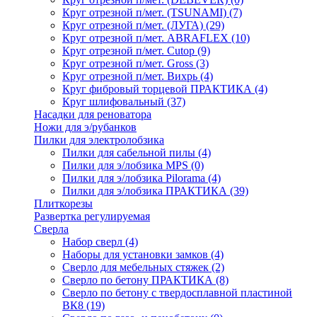
Круг отрезной п/мет. (TSUNAMI)
(7)
Круг отрезной п/мет. (ЛУГА)
(29)
Круг отрезной п/мет. ABRAFLEX
(10)
Круг отрезной п/мет. Cutop
(9)
Круг отрезной п/мет. Gross
(3)
Круг отрезной п/мет. Вихрь
(4)
Круг фибровый торцевой ПРАКТИКА
(4)
Круг шлифовальный
(37)
Насадки для реноватора
Ножи для э/рубанков
Пилки для электролобзика
Пилки для сабельной пилы
(4)
Пилки для э/лобзика MPS
(0)
Пилки для э/лобзика Pilorama
(4)
Пилки для э/лобзика ПРАКТИКА
(39)
Плиткорезы
Развертка регулируемая
Сверла
Набор сверл
(4)
Наборы для установки замков
(4)
Сверло для мебельных стяжек
(2)
Сверло по бетону ПРАКТИКА
(8)
Сверло по бетону с твердосплавной пластиной
ВК8
(19)