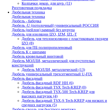
Колпачки декор. для шур.
(11)
Рихтовочная подкладка
Дюбельная техника
Дюбельная техника
Дюбель - бабочка
Дюбель -U (потолочный) универсальный РОССИЯ
Дюбель (нейлон) рамный без шурупа
Дюбель для изоляции IZO, IZM, IZL-T
Дюбель для теплоизоляции с пластиковым гвоздем
IZO
(8)
Дюбель для ПБ полипропиленовый
Дюбель К с шипами
Дюбель кровельный винтовой
Дюбель МОЛЛИ, металлический для пустотелых
конструкций
Дюбель МОЛЛИ, металлический
(13)
Дюбель универсальный трехсегментный U-FIX
Дюбель фасадный
Дюбель фасадный RDF НН
(6)
Дюбель фасадный TSX Tech-KREP
(0)
Дюбель фасадный TSX-500 Tech-KREP для
высоких нагрузок
(4)
Дюбель фасадный TSX-S Tech-KREP для низких и
средних нагрузок
(5)
Дюбель-гвоздь для быстрого монтажа