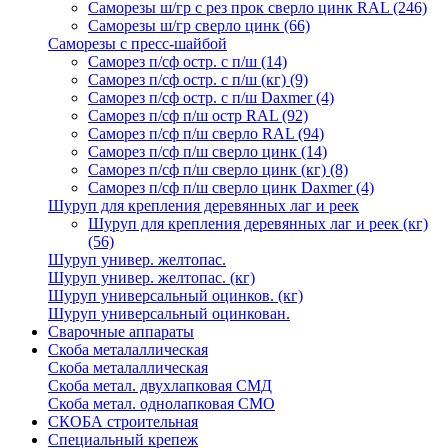
Саморезы ш/гр с рез прок сверло цинк RAL
(246)
Саморезы ш/гр сверло цинк
(66)
Саморезы с пресс-шайбой
Саморез п/сф остр. с п/ш
(14)
Саморез п/сф остр. с п/ш (кг)
(9)
Саморез п/сф остр. с п/ш Daxmer
(4)
Саморез п/сф п/ш остр RAL
(92)
Саморез п/сф п/ш сверло RAL
(94)
Саморез п/сф п/ш сверло цинк
(14)
Саморез п/сф п/ш сверло цинк (кг)
(8)
Саморез п/сф п/ш сверло цинк Daxmer
(4)
Шуруп для крепления деревянных лаг и реек
Шуруп для крепления деревянных лаг и реек (кг)
(56)
Шуруп универ. желтопас.
Шуруп универ. желтопас. (кг)
Шуруп универсальный оцинков. (кг)
Шуруп универсальный оцинкован.
Сварочные аппараты
Скоба металаллическая
Скоба металаллическая
Скоба метал. двухлапковая СМД
Скоба метал. однолапковая СМО
СКОБА строительная
Специальный крепеж