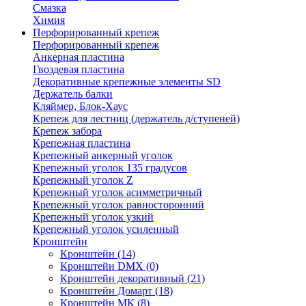
Смазка
Химия
Перфорированный крепеж
Перфорированный крепеж
Анкерная пластина
Гвоздевая пластина
Декоративные крепежные элементы SD
Держатель балки
Кляймер, Блок-Хаус
Крепеж для лестниц (держатель д/ступеней)
Крепеж забора
Крепежная пластина
Крепежный анкерный уголок
Крепежный уголок 135 градусов
Крепежный уголок Z
Крепежный уголок асимметричный
Крепежный уголок равносторонний
Крепежный уголок узкий
Крепежный уголок усиленный
Кронштейн
Кронштейн
(14)
Кронштейн DMX
(0)
Кронштейн декоративный
(21)
Кронштейн Домарт
(18)
Кронштейн МК
(8)