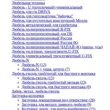
Дюбельная техника
Дюбель - U (потолочный) универсальный
Дюбель для г/к DRIVA
Дюбель для гипсокартона "бабочка"
Дюбель для пустотелых конструкций Молли
Дюбель металлический для газобетона
Дюбель полипропиленовый В-FIX
Дюбель полипропиленовый для ПБ
Дюбель полипропиленовый Россия
Дюбель полипропиленовый Россия (К)
Дюбель полипропиленовый ЧАПАЙ (К) (шипы, усы)
Дюбель ун.п/проп. трехсегментн.U-FIX
Дюбель универсальный трехсегментный U-FIX
Дюбель-N
Дюбель-N
(12)
Дюбель-N + унив. шуруп
(7)
Дюбель-гвоздь гриб/потай для быстрого монтажа
Дюбель-гвоздь
(15)
Дюбель-гвоздь гриб/потай мелкая
(23)
Дюбель-гвоздь для быстрого монтажа
(0)
Забив. метал. дюбель-гвоздь
Заглушка,колпачки
Заглушка декоративная под отверствие
(26)
Заглушка для металл. рамного дюбеля
(9)
Колпачки декор. для винта-конфирмата
(15)