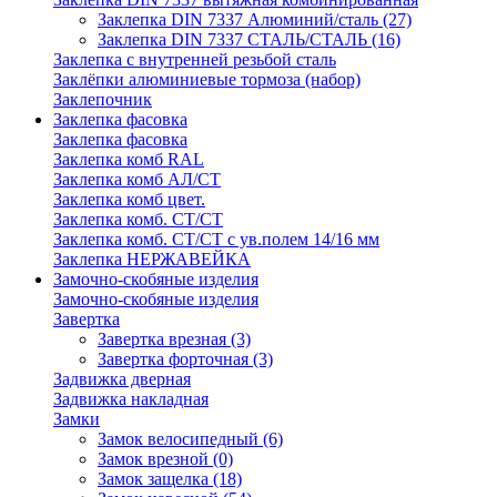
Заклепка DIN 7337 Алюминий/сталь
(27)
Заклепка DIN 7337 СТАЛЬ/СТАЛЬ
(16)
Заклепка с внутренней резьбой сталь
Заклёпки алюминиевые тормоза (набор)
Заклепочник
Заклепка фасовка
Заклепка фасовка
Заклепка комб RAL
Заклепка комб АЛ/СТ
Заклепка комб цвет.
Заклепка комб. СТ/СТ
Заклепка комб. СТ/СТ с ув.полем 14/16 мм
Заклепка НЕРЖАВЕЙКА
Замочно-скобяные изделия
Замочно-скобяные изделия
Завертка
Завертка врезная
(3)
Завертка форточная
(3)
Задвижка дверная
Задвижка накладная
Замки
Замок велосипедный
(6)
Замок врезной
(0)
Замок защелка
(18)