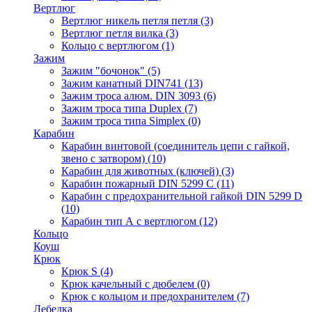
Вертлюг
Вертлюг никель петля петля
(3)
Вертлюг петля вилка
(3)
Кольцо с вертлюгом
(1)
Зажим
Зажим "бочонок"
(5)
Зажим канатный DIN741
(13)
Зажим троса алюм. DIN 3093
(6)
Зажим троса типа Duplex
(7)
Зажим троса типа Simplex
(0)
Карабин
Карабин винтовой (соединитель цепи с гайкой,
звено с затвором)
(10)
Карабин для животных (ключей)
(3)
Карабин пожарный DIN 5299 C
(11)
Карабин с предохранительной гайкой DIN 5299 D
(10)
Карабин тип А с вертлюгом
(12)
Кольцо
Коуш
Крюк
Крюк S
(4)
Крюк качельный с дюбелем
(0)
Крюк с кольцом и предохранителем
(7)
Лебедка