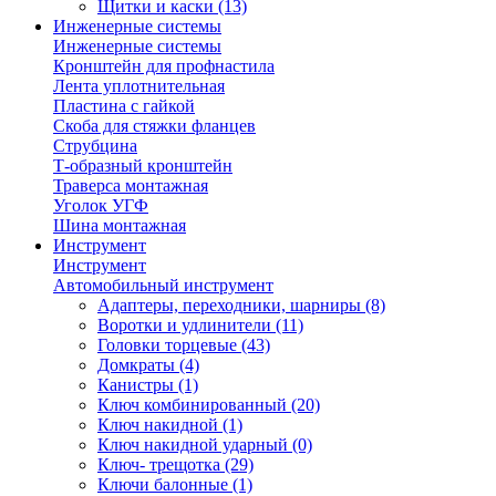
Щитки и каски
(13)
Инженерные системы
Инженерные системы
Кронштейн для профнастила
Лента уплотнительная
Пластина с гайкой
Скоба для стяжки фланцев
Струбцина
Т-образный кронштейн
Траверса монтажная
Уголок УГФ
Шина монтажная
Инструмент
Инструмент
Автомобильный инструмент
Адаптеры, переходники, шарниры
(8)
Воротки и удлинители
(11)
Головки торцевые
(43)
Домкраты
(4)
Канистры
(1)
Ключ комбинированный
(20)
Ключ накидной
(1)
Ключ накидной ударный
(0)
Ключ- трещотка
(29)
Ключи балонные
(1)