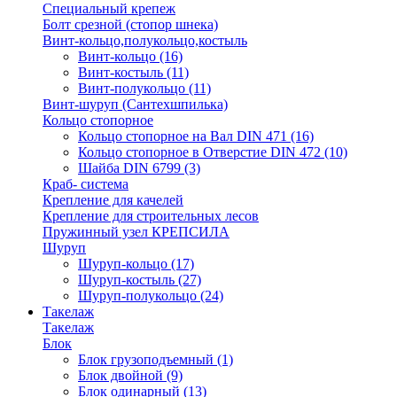
Специальный крепеж
Болт срезной (стопор шнека)
Винт-кольцо,полукольцо,костыль
Винт-кольцо
(16)
Винт-костыль
(11)
Винт-полукольцо
(11)
Винт-шуруп (Сантехшпилька)
Кольцо стопорное
Кольцо cтопорное на Вал DIN 471
(16)
Кольцо стопорное в Отверстие DIN 472
(10)
Шайба DIN 6799
(3)
Краб- система
Крепление для качелей
Крепление для строительных лесов
Пружинный узел КРЕПСИЛА
Шуруп
Шуруп-кольцо
(17)
Шуруп-костыль
(27)
Шуруп-полукольцо
(24)
Такелаж
Такелаж
Блок
Блок грузоподъемный
(1)
Блок двойной
(9)
Блок одинарный
(13)