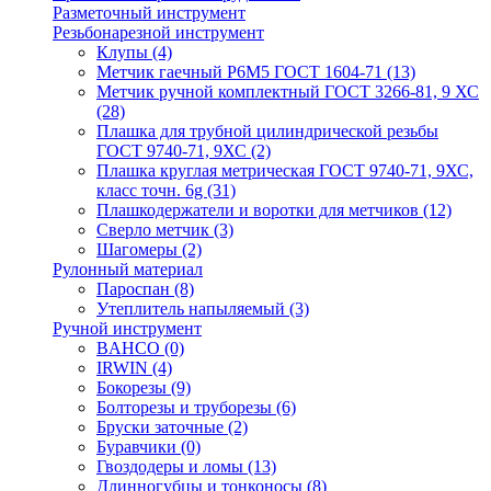
Разметочный инструмент
Резьбонарезной инструмент
Клупы
(4)
Метчик гаечный Р6М5 ГОСТ 1604-71
(13)
Метчик ручной комплектный ГОСТ 3266-81, 9 ХС
(28)
Плашка для трубной цилиндрической резьбы
ГОСТ 9740-71, 9ХС
(2)
Плашка круглая метрическая ГОСТ 9740-71, 9ХС,
класс точн. 6g
(31)
Плашкодержатели и воротки для метчиков
(12)
Сверло метчик
(3)
Шагомеры
(2)
Рулонный материал
Пароспан
(8)
Утеплитель напыляемый
(3)
Ручной инструмент
BAHCO
(0)
IRWIN
(4)
Бокорезы
(9)
Болторезы и труборезы
(6)
Бруски заточные
(2)
Буравчики
(0)
Гвоздодеры и ломы
(13)
Длинногубцы и тонконосы
(8)