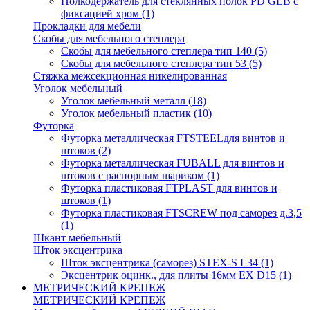
Полкодержатель для стеклянных полок PD GLВ с
фиксацией хром
(1)
Прокладки для мебели
Скобы для мебельного степлера
Скобы для мебельного степлера тип 140
(5)
Скобы для мебельного степлера тип 53
(5)
Стяжка межсекционная никелированная
Уголок мебельный
Уголок мебельный металл
(18)
Уголок мебельный пластик
(10)
Футорка
Футорка металлическая FTSTEELдля винтов и
штоков
(2)
Футорка металлическая FUBALL для винтов и
штоков с распорным шариком
(1)
Футорка пластиковая FTPLAST для винтов и
штоков
(1)
Футорка пластиковая FTSCREW под саморез д.3,5
(1)
Шкант мебельный
Шток эксцентрика
Шток эксцентрика (саморез) STEX-S L34
(1)
Эксцентрик оцинк., для плиты 16мм EX D15
(1)
МЕТРИЧЕСКИЙ КРЕПЕЖ
МЕТРИЧЕСКИЙ КРЕПЕЖ