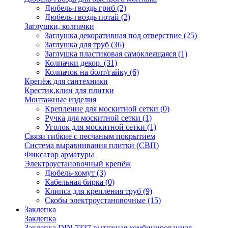
Дюбель-гвоздь гриб
(2)
Дюбель-гвоздь потай
(2)
Заглушки, колпачки
Заглушка декоративная под отверствие
(25)
Заглушка для труб
(36)
Заглушка пластиковая самоклеящаяся
(1)
Колпачки декор.
(31)
Колпачок на болт/гайку
(6)
Крепёж для сантехники
Крестик,клин для плитки
Монтажные изделия
Крепление для москитной сетки
(0)
Ручка для москитной сетки
(1)
Уголок для москитной сетки
(1)
Связи гибкие с песчаным покрытием
Система выравнивания плитки (СВП)
Фиксатор арматуры
Электроустановочный крепёж
Дюбель-хомут
(3)
Кабельная бирка
(0)
Клипса для крепления труб
(9)
Скобы электроустановочные
(15)
Заклепка
Заклепка
Заклепка DIN 7337 вытяжная комбинированная