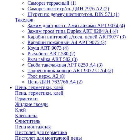
Саморез террасный
(1)
Саморез шестигр/гл. ДИН 7976 А2
(2)
Шуруп по дереву шестигр/гол. DIN 571
(1)
Такелаж
Зажим для троса с 2-мя гайками АРТ 9074
(4)
Зажим троса типа Duplex ART 8284 А4
(4)
Карабин винтовой д/соед. цепей ART9077
(3)
Карабин пожарный А4 АРТ 9075
(3)
Коуш ART 9073
(4)
Рым-болт АRТ 580
(2)
Рым-гайка АRТ 582
(3)
Скоба такелажная АРТ 8259 А4
(3)
Талреп крюк-кольцо ART 9072 С A4
(2)
Трос нерж. А2
(8)
Цепь ДИН 763/766 А4
(2)
Пена, герметики, клей
Пена, герметики, клей
Герметики
Жидкие гвозди
Клей
Клей-пена
Очиститель
Пена монтажная
Пистолет для герметика
Пистолет для монтажной пены