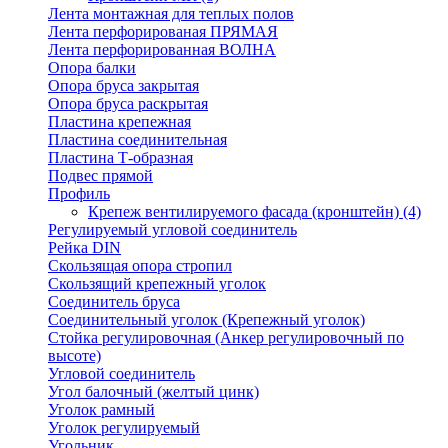
Лента монтажная для теплых полов
Лента перфорированая ПРЯМАЯ
Лента перфорированная ВОЛНА
Опора балки
Опора бруса закрытая
Опора бруса раскрытая
Пластина крепежная
Пластина соединительная
Пластина Т-образная
Подвес прямой
Профиль
Крепеж вентилируемого фасада (кронштейн)
(4)
Регулируемый угловой соединитель
Рейка DIN
Скользящая опора стропил
Скользящий крепежный уголок
Соединитель бруса
Соединительный уголок (Крепежный уголок)
Стойка регулировочная (Анкер регулировочный по
высоте)
Угловой соединитель
Угол балочный (желтый цинк)
Уголок рамный
Уголок регулируемый
Угольник