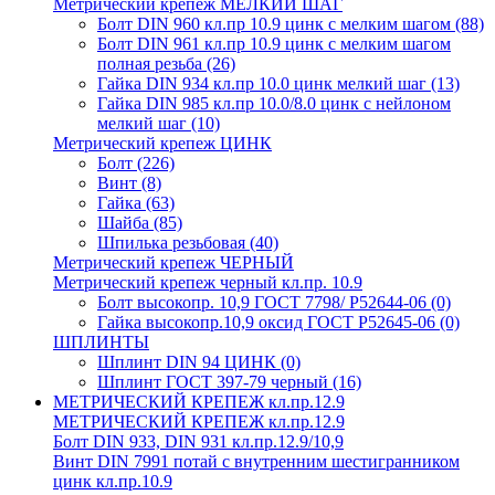
Метрический крепеж МЕЛКИЙ ШАГ
Болт DIN 960 кл.пр 10.9 цинк с мелким шагом
(88)
Болт DIN 961 кл.пр 10.9 цинк с мелким шагом
полная резьба
(26)
Гайка DIN 934 кл.пр 10.0 цинк мелкий шаг
(13)
Гайка DIN 985 кл.пр 10.0/8.0 цинк с нейлоном
мелкий шаг
(10)
Метрический крепеж ЦИНК
Болт
(226)
Винт
(8)
Гайка
(63)
Шайба
(85)
Шпилька резьбовая
(40)
Метрический крепеж ЧЕРНЫЙ
Метрический крепеж черный кл.пр. 10.9
Болт высокопр. 10,9 ГОСТ 7798/ Р52644-06
(0)
Гайка высокопр.10,9 оксид ГОСТ Р52645-06
(0)
ШПЛИНТЫ
Шплинт DIN 94 ЦИНК
(0)
Шплинт ГОСТ 397-79 черный
(16)
МЕТРИЧЕСКИЙ КРЕПЕЖ кл.пр.12.9
МЕТРИЧЕСКИЙ КРЕПЕЖ кл.пр.12.9
Болт DIN 933, DIN 931 кл.пр.12.9/10,9
Винт DIN 7991 потай с внутренним шестигранником
цинк кл.пр.10.9