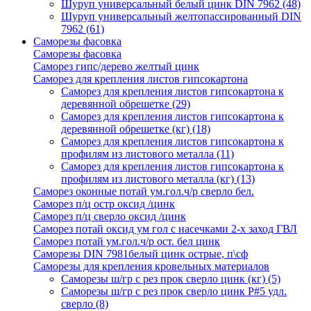
Шуруп универсальный белый цинк DIN 7962
(48)
Шуруп универсальный желтопассированный DIN
7962
(61)
Саморезы фасовка
Саморезы фасовка
Саморез гипс/дерево желтый цинк
Саморез для крепления листов гипсокартона
Саморез для крепления листов гипсокартона к
деревянной обрешетке
(29)
Саморез для крепления листов гипсокартона к
деревянной обрешетке (кг)
(18)
Саморез для крепления листов гипсокартона к
профилям из листового металла
(11)
Саморез для крепления листов гипсокартона к
профилям из листового металла (кг)
(13)
Саморез оконные потай ум.гол.ч/р сверло бел.
Саморез п/ц остр оксид /цинк
Саморез п/ц сверло оксид /цинк
Саморез потай оксид ум гол с насечками 2-х заход ГВЛ
Саморез потай ум.гол.ч/р ост. бел цинк
Саморезы DIN 7981белый цинк острые, п\сф
Саморезы для крепления кровельных материалов
Саморезы ш/гр с рез прок сверло цинк (кг)
(5)
Саморезы ш/гр с рез прок сверло цинк P#5 удл.
сверло
(8)