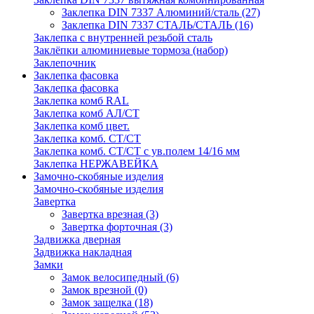
Заклепка DIN 7337 Алюминий/сталь
(27)
Заклепка DIN 7337 СТАЛЬ/СТАЛЬ
(16)
Заклепка с внутренней резьбой сталь
Заклёпки алюминиевые тормоза (набор)
Заклепочник
Заклепка фасовка
Заклепка фасовка
Заклепка комб RAL
Заклепка комб АЛ/СТ
Заклепка комб цвет.
Заклепка комб. СТ/СТ
Заклепка комб. СТ/СТ с ув.полем 14/16 мм
Заклепка НЕРЖАВЕЙКА
Замочно-скобяные изделия
Замочно-скобяные изделия
Завертка
Завертка врезная
(3)
Завертка форточная
(3)
Задвижка дверная
Задвижка накладная
Замки
Замок велосипедный
(6)
Замок врезной
(0)
Замок защелка
(18)