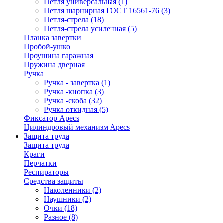
Петля универсальная
(1)
Петля шарнирная ГОСТ 16561-76
(3)
Петля-стрела
(18)
Петля-стрела усиленная
(5)
Планка завертки
Пробой-ушко
Проушина гаражная
Пружина дверная
Ручка
Ручка - завертка
(1)
Ручка -кнопка
(3)
Ручка -скоба
(32)
Ручка откидная
(5)
Фиксатор Apecs
Цилиндровый механизм Apecs
Защита труда
Защита труда
Краги
Перчатки
Респираторы
Средства защиты
Наколенники
(2)
Наушники
(2)
Очки
(18)
Разное
(8)