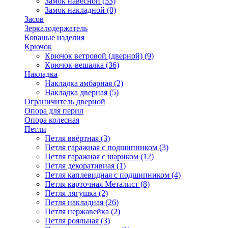
Замок навесной
(53)
Замок накладной
(0)
Засов
Зеркалодержатель
Кованые изделия
Крючок
Крючок ветровой (дверной)
(9)
Крючок-вешалка
(36)
Накладка
Накладка амбарная
(2)
Накладка дверная
(5)
Ограничитель дверной
Опора для перил
Опора колесная
Петли
Петля ввёртная
(3)
Петля гаражная с подшипником
(3)
Петля гаражная с шариком
(12)
Петля декоративная
(1)
Петля каплевидная с подшипником
(4)
Петля карточная Металист
(8)
Петля лягушка
(2)
Петля накладная
(26)
Петля нержавейка
(2)
Петля рояльная
(3)