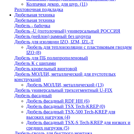
Колпачки декор. для шур.
(11)
Рихтовочная подкладка
Дюбельная техника
Дюбельная техника
Дюбель - бабочка
Дюбель -U (потолочный) универсальный РОССИЯ
Дюбель (нейлон) рамный без шурупа
Дюбель для изоляции IZO, IZM, IZL-T
Дюбель для теплоизоляции с пластиковым гвоздем
IZO
(8)
Дюбель для ПБ полипропиленовый
Дюбель К с шипами
Дюбель кровельный винтовой
Дюбель МОЛЛИ, металлический для пустотелых
конструкций
Дюбель МОЛЛИ, металлический
(13)
Дюбель универсальный трехсегментный U-FIX
Дюбель фасадный
Дюбель фасадный RDF НН
(6)
Дюбель фасадный TSX Tech-KREP
(0)
Дюбель фасадный TSX-500 Tech-KREP для
высоких нагрузок
(4)
Дюбель фасадный TSX-S Tech-KREP для низких и
средних нагрузок
(5)
Дюбель-гвоздь для быстрого монтажа