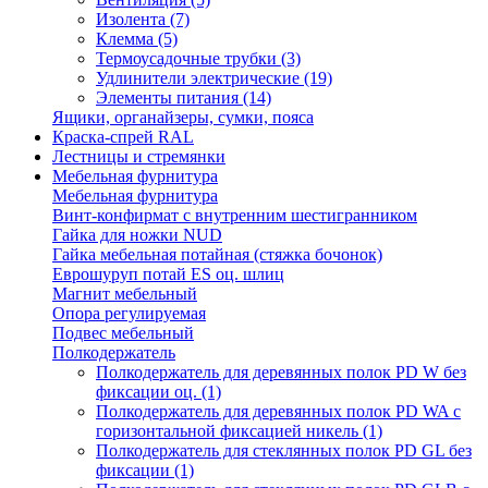
Изолента
(7)
Клемма
(5)
Термоусадочные трубки
(3)
Удлинители электрические
(19)
Элементы питания
(14)
Ящики, органайзеры, сумки, пояса
Краска-спрей RAL
Лестницы и стремянки
Мебельная фурнитура
Мебельная фурнитура
Винт-конфирмат с внутренним шестигранником
Гайка для ножки NUD
Гайка мебельная потайная (стяжка бочонок)
Еврошуруп потай ES оц. шлиц
Магнит мебельный
Опора регулируемая
Подвес мебельный
Полкодержатель
Полкодержатель для деревянных полок PD W без
фиксации оц.
(1)
Полкодержатель для деревянных полок PD WA с
горизонтальной фиксацией никель
(1)
Полкодержатель для стеклянных полок PD GL без
фиксации
(1)