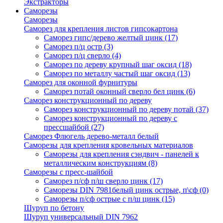
Экстракторы
Саморезы
Саморезы
Саморез для крепления листов гипсокартона
Саморез гипс/дерево желтый цинк
(17)
Саморез п/ц остр
(3)
Саморез п/ц сверло
(4)
Саморез по дереву крупный шаг оксид
(18)
Саморез по металлу частый шаг оксид
(13)
Саморез для оконной фурнитуры
Саморез потай оконный сверло бел цинк
(6)
Саморез конструкционный по дереву
Саморез конструкционный по дереву потай
(37)
Саморез конструкционный по дереву с
прессшайбой
(27)
Саморез Флюгель дерево-металл белый
Саморезы для крепления кровельных материалов
Саморезы для крепления сэндвич - панелей к
металлическим конструкциям
(8)
Саморезы с пресс-шайбой
Саморез п/сф п/ш сверло цинк
(17)
Саморезы DIN 7981белый цинк острые, п\сф
(0)
Саморезы п/сф острые с п/ш цинк
(15)
Шуруп по бетону
Шуруп универсальный DIN 7962