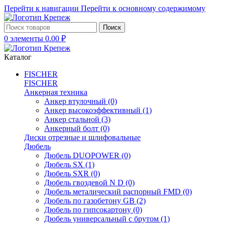
Перейти к навигации
Перейти к основному содержимому
Поиск
0
элементы
0.00
₽
Каталог
FISCHER
FISCHER
Анкерная техника
Анкер втулочный
(0)
Анкер высокоэффективный
(1)
Анкер стальной
(3)
Анкерный болт
(0)
Диски отрезные и шлифовальные
Дюбель
Дюбель DUOPOWER
(0)
Дюбель SX
(1)
Дюбель SXR
(0)
Дюбель гвоздевой N D
(0)
Дюбель металический распорный FMD
(0)
Дюбель по газобетону GB
(2)
Дюбель по гипсокартону
(0)
Дюбель универсальный с брутом
(1)