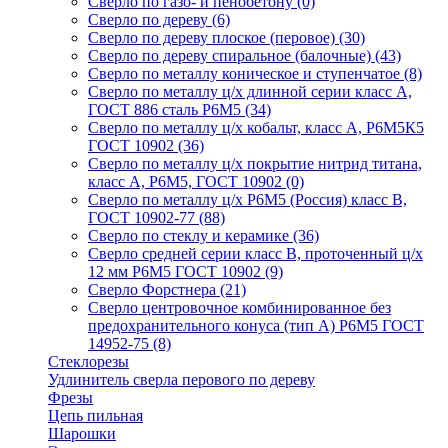
Сверло по газо- и пенобетону
(0)
Сверло по дереву
(6)
Сверло по дереву плоское (перовое)
(30)
Сверло по дереву спиральное (балочные)
(43)
Сверло по металлу коническое и ступенчатое
(8)
Сверло по металлу ц/х длинной серии класс А,
ГОСТ 886 сталь Р6М5
(34)
Сверло по металлу ц/х кобальт, класс А, Р6М5К5
ГОСТ 10902
(36)
Сверло по металлу ц/х покрытие нитрид титана,
класс А, Р6М5, ГОСТ 10902
(0)
Сверло по металлу ц/х Р6М5 (Россия) класс В,
ГОСТ 10902-77
(88)
Сверло по стеклу и керамике
(36)
Сверло средней серии класс В, проточенный ц/х
12 мм Р6М5 ГОСТ 10902
(9)
Сверло Форстнера
(21)
Сверло центровочное комбинированное без
предохранительного конуса (тип А) Р6М5 ГОСТ
14952-75
(8)
Стеклорезы
Удлинитель сверла перового по дереву
Фрезы
Цепь пильная
Шарошки