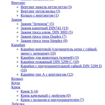
Вертлюг
Вертлюг никель петля петля
(3)
Вертлюг петля вилка
(3)
Кольцо с вертлюгом
(1)
Зажим
Зажим "бочонок"
(5)
Зажим канатный DIN741
(13)
Зажим троса алюм. DIN 3093
(5)
Зажим троса типа Duplex
(7)
Зажим троса типа Simplex
(0)
Карабин
Карабин винтовой (соединитель цепи с гайкой,
звено с затвором)
(10)
Карабин для животных (ключей)
(3)
Карабин пожарный DIN 5299 C
(10)
Карабин с предохранительной гайкой DIN 5299 D
(10)
Карабин тип А с вертлюгом
(12)
Кольцо
Коуш
Крюк
Крюк S
(4)
Крюк качельный с дюбелем
(0)
Крюк с кольцом и предохранителем
(7)
Лебедка