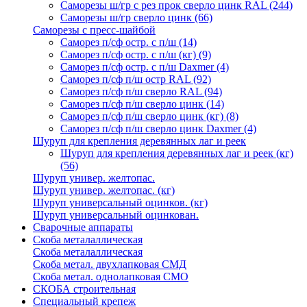
Саморезы ш/гр с рез прок сверло цинк RAL
(244)
Саморезы ш/гр сверло цинк
(66)
Саморезы с пресс-шайбой
Саморез п/сф остр. с п/ш
(14)
Саморез п/сф остр. с п/ш (кг)
(9)
Саморез п/сф остр. с п/ш Daxmer
(4)
Саморез п/сф п/ш остр RAL
(92)
Саморез п/сф п/ш сверло RAL
(94)
Саморез п/сф п/ш сверло цинк
(14)
Саморез п/сф п/ш сверло цинк (кг)
(8)
Саморез п/сф п/ш сверло цинк Daxmer
(4)
Шуруп для крепления деревянных лаг и реек
Шуруп для крепления деревянных лаг и реек (кг)
(56)
Шуруп универ. желтопас.
Шуруп универ. желтопас. (кг)
Шуруп универсальный оцинков. (кг)
Шуруп универсальный оцинкован.
Сварочные аппараты
Скоба металаллическая
Скоба металаллическая
Скоба метал. двухлапковая СМД
Скоба метал. однолапковая СМО
СКОБА строительная
Специальный крепеж