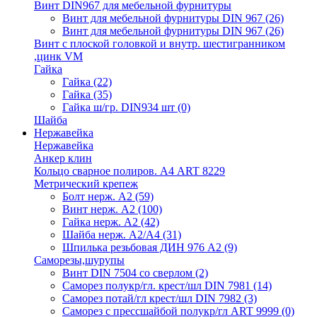
Винт DIN967 для мебельной фурнитуры
Винт для мебельной фурнитуры DIN 967
(26)
Винт для мебельной фурнитуры DIN 967
(26)
Винт с плоской головкой и внутр. шестигранником
,цинк VM
Гайка
Гайка
(22)
Гайка
(35)
Гайка ш/гр. DIN934 шт
(0)
Шайба
Нержавейка
Нержавейка
Анкер клин
Кольцо сварное полиров. А4 ART 8229
Метрический крепеж
Болт нерж. А2
(59)
Винт нерж. А2
(100)
Гайка нерж. А2
(42)
Шайба нерж. А2/А4
(31)
Шпилька резьбовая ДИН 976 А2
(9)
Саморезы,шурупы
Винт DIN 7504 со сверлом
(2)
Саморез полукр/гл. крест/шл DIN 7981
(14)
Саморез потай/гл крест/шл DIN 7982
(3)
Саморез с прессшайбой полукр/гл ART 9999
(0)