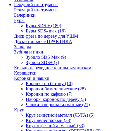
Режущий инструмент
Режущий инструмент
Балеринки
Буры
Буры SDS +
(180)
Буры SDS- max
(16)
Диск фреза по дереву для УШМ
Диски пильные ПРАКТИКА
Зенкеры
Зубила и пики
Зубило SDS Max
(9)
Зубило SDS+
(7)
Кольцо переходное к пильным дискам
Кордщетки
Коронки и чашки
Коронка по бетону
(10)
Коронки биметалические
(28)
Коронки по кафелю
(7)
Наборы коронок по дереву
(3)
Чашки и коронки алмазные
(21)
Круг
Круг зачистной металл (ЛУГА)
(5)
Круг лепестковый
(33)
Круг отрезной алмазный
(33)
Круг отрезной п/мет. (DEBEVER)
(0)