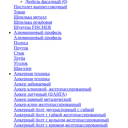
Дюбель фасадный
(0)
Пистолет выпрессовочный
Товар
Шпилька металл
Шпилька резьбовая
Шурупы FISCHER
Алюминиевый профиль
Алюминиевый профиль
Полоса
Пруток
Стык
Труба
Уголок
Швеллер
Анкерная техника
Анкерная техника
Анкер забиваемый
Анкер клиновой, желтопассированный
Анкер латунный (ЦАНГА)
Анкер рамный металический
Анкер-клин,желтопассированный
Анкерный болт двухраспорный с гайкой
Анкерный болт с гайкой,желтопассированный
Анкерный болт с кольцом,желтопассированный
Анкерный болт с крюком,желтопассированный