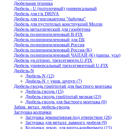
Дюбельная техника
Дюбель - U (потолочный) универсальный
Дюбель для г/к DRIVA
Дюбель для гипсокартона "бабочка"
Дюбель для пустотелых конструкций Молли
Дюбель металлический для газобетона
Дюбель полипропиленовый В-FIX
Дюбель полипропиленовый для ПБ
Дюбель полипропиленовый Россия
Дюбель полипропиленовый Россия (К)
Дюбель полипропиленовый ЧАПАЙ (К) (шипы, усы)
Дюбель ун.п/проп. трехсегментн.U-FIX
Дюбель универсальный трехсегментный U-FIX
Дюбель-N
Дюбель-N
(12)
Дюбель-N + унив. шуруп
(7)
Дюбель-гвоздь гриб/потай для быстрого монтажа
Дюбель-гвоздь
(15)
Дюбель-гвоздь гриб/потай мелкая
(23)
Дюбель-гвоздь для быстрого монтажа
(0)
Забив. метал. дюбель-гвоздь
Заглушка,колпачки
Заглушка декоративная под отверствие
(26)
Заглушка для металл. рамного дюбеля
(9)
Колпачки декор. для винта-конфирмата
(15)