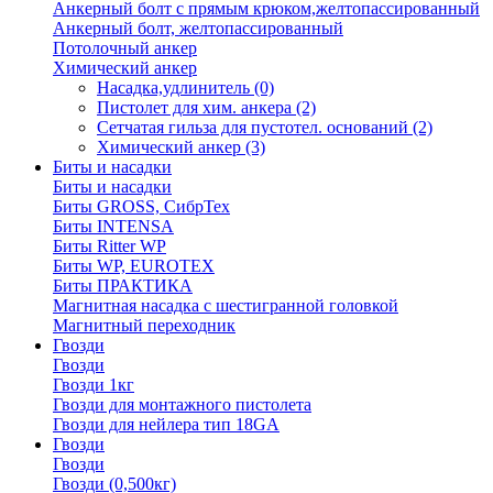
Анкерный болт с прямым крюком,желтопассированный
Анкерный болт, желтопассированный
Потолочный анкер
Химический анкер
Насадка,удлинитель
(0)
Пистолет для хим. анкера
(2)
Сетчатая гильза для пустотел. оснований
(2)
Химический анкер
(3)
Биты и насадки
Биты и насадки
Биты GROSS, СибрТех
Биты INTENSA
Биты Ritter WP
Биты WP, EUROTEX
Биты ПРАКТИКА
Магнитная насадка с шестигранной головкой
Магнитный переходник
Гвозди
Гвозди
Гвозди 1кг
Гвозди для монтажного пистолета
Гвозди для нейлера тип 18GA
Гвозди
Гвозди
Гвозди (0,500кг)