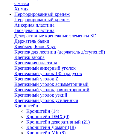
Смазка
Химия
Перфорированный крепеж
Перфорированный крепеж
Анкерная пластина
Гвоздевая пластина
Декоративные крепежные элементы SD
Держатель балки
Кляймер, Блок-Хаус
Крепеж для лестниц (держатель д/ступеней)
Крепеж забора
Крепежная пластина
Крепежный анкерный уголок
Крепежный уголок 135 градусов
Крепежный уголок Z
Крепежный уголок асимметричный
Крепежный уголок равносторонний
Крепежный уголок узкий
Крепежный уголок усиленный
Кронштейн
Кронштейн
(14)
Кронштейн DMX
(0)
Кронштейн декоративный
(21)
Кронштейн Домарт
(18)
Кронштейн МК
(8)