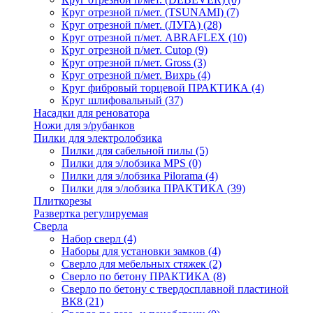
Круг отрезной п/мет. (TSUNAMI)
(7)
Круг отрезной п/мет. (ЛУГА)
(28)
Круг отрезной п/мет. ABRAFLEX
(10)
Круг отрезной п/мет. Cutop
(9)
Круг отрезной п/мет. Gross
(3)
Круг отрезной п/мет. Вихрь
(4)
Круг фибровый торцевой ПРАКТИКА
(4)
Круг шлифовальный
(37)
Насадки для реноватора
Ножи для э/рубанков
Пилки для электролобзика
Пилки для сабельной пилы
(5)
Пилки для э/лобзика MPS
(0)
Пилки для э/лобзика Pilorama
(4)
Пилки для э/лобзика ПРАКТИКА
(39)
Плиткорезы
Развертка регулируемая
Сверла
Набор сверл
(4)
Наборы для установки замков
(4)
Сверло для мебельных стяжек
(2)
Сверло по бетону ПРАКТИКА
(8)
Сверло по бетону с твердосплавной пластиной
ВК8
(21)