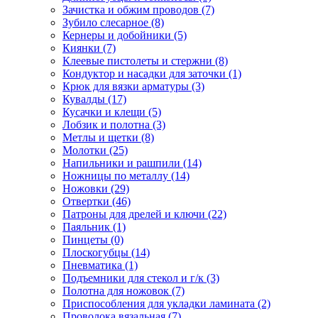
Зачистка и обжим проводов
(7)
Зубило слесарное
(8)
Кернеры и добойники
(5)
Киянки
(7)
Клеевые пистолеты и стержни
(8)
Кондуктор и насадки для заточки
(1)
Крюк для вязки арматуры
(3)
Кувалды
(17)
Кусачки и клещи
(5)
Лобзик и полотна
(3)
Метлы и щетки
(8)
Молотки
(25)
Напильники и рашпили
(14)
Ножницы по металлу
(14)
Ножовки
(29)
Отвертки
(46)
Патроны для дрелей и ключи
(22)
Паяльник
(1)
Пинцеты
(0)
Плоскогубцы
(14)
Пневматика
(1)
Подъемники для стекол и г/к
(3)
Полотна для ножовок
(7)
Приспособления для укладки ламината
(2)
Проволока вязальная
(7)