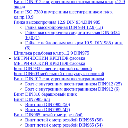
Винт DIN 912 с внутренним шестигранником кл.пр.12.9
оксид
Винт ISO 7380 внутренним шестигранником п/кр.
кл.пр.10,9
Гайка высокопрочная 12,9 DIN 934,DIN 985
Гайка высокопрочная DIN 934 12,9
(13)
Гайка высокопрочная соединительная DIN 6334
10,0
(1)
Гайка с нейлоновым кольцом 10,9. DIN 985 цинк.
(6)
Шпилька резьбовая кл.пр.12.9 DIN975
МЕТРИЧЕСКИЙ КРЕПЕЖ фасовка
МЕТРИЧЕСКИЙ КРЕПЕЖ фасовка
Болт DIN 933 с шестигранной головкой
Болт DIN603 мебельный с полукруг. головкой
Винт DIN 912 с внутренним шестигранником
Болт с внутренним шестигранником DIN912
(25)
Болт с внутренним шестигранником DIN912
(6)
Винт DIN316 барашковый цинк
Винт DIN7985 п/ц
Винт п/ц DIN7985
(50)
Винт п/ц DIN7985
(47)
Винт DIN965 потай с метр.резьбой
Винт потай с метр.резьбой DIN965
(56)
Винт потай с метр.резьбой DIN965
(54)