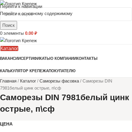
Перейти к навигации
Перейти к основному содержимому
Поиск
0
элементы
0.00
₽
Каталог
ВАКАНСИИ
СЕРТИФИКАТЫ
О КОМПАНИИ
КОНТАКТЫ
КАЛЬКУЛЯТОР КРЕПЕЖА
ПОКУПАТЕЛЮ
Главная
/
Каталог
/
Саморезы фасовка
/
Саморезы DIN
7981белый цинк острые, п\сф
Саморезы DIN 7981белый цинк
острые, п\сф
ЦЕНА